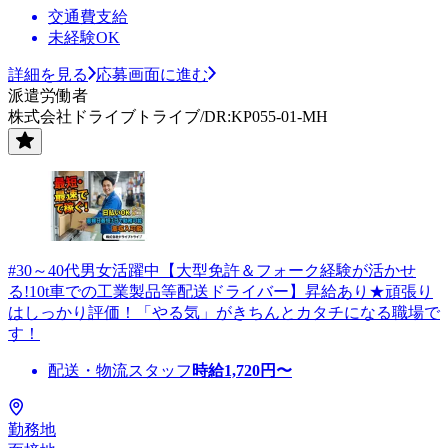
交通費支給
未経験OK
詳細を見る
応募画面に進む
派遣労働者
株式会社ドライブトライブ/DR:KP055-01-MH
#30～40代男女活躍中【大型免許＆フォーク経験が活かせ
る!10t車での工業製品等配送ドライバー】昇給あり★頑張り
はしっかり評価！「やる気」がきちんとカタチになる職場で
す！
配送・物流スタッフ
時給
1,720
円〜
勤務地