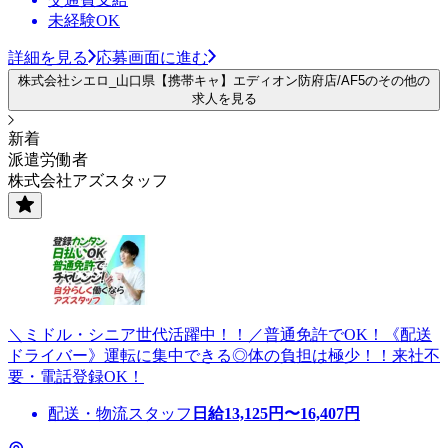
未経験OK
詳細を見る
応募画面に進む
株式会社シエロ_山口県【携帯キャ】エディオン防府店/AF5のその他の
求人を見る
新着
派遣労働者
株式会社アズスタッフ
＼ミドル・シニア世代活躍中！！／普通免許でOK！《配送
ドライバー》運転に集中できる◎体の負担は極少！！来社不
要・電話登録OK！
配送・物流スタッフ
日給
13,125
円〜
16,407
円