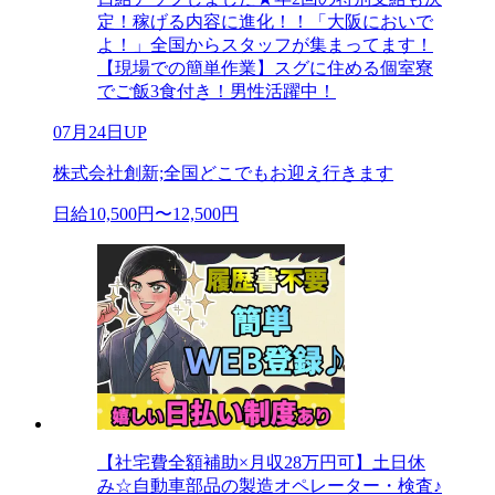
定！稼げる内容に進化！！「大阪においで
よ！」全国からスタッフが集まってます！
【現場での簡単作業】スグに住める個室寮
でご飯3食付き！男性活躍中！
07月24日UP
株式会社創新;全国どこでもお迎え行きます
日給10,500円〜12,500円
【社宅費全額補助×月収28万円可】土日休
み☆自動車部品の製造オペレーター・検査♪