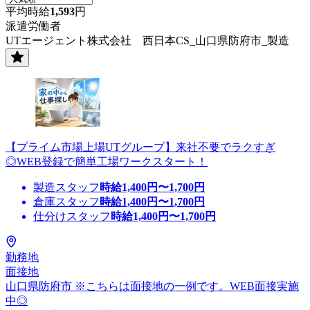
平均時給
1,593
円
派遣労働者
UTエージェント株式会社 西日本CS_山口県防府市_製造
【プライム市場上場UTグループ】来社不要でラクすぎ
◎WEB登録で簡単工場ワークスタート！
製造スタッフ
時給
1,400
円〜
1,700
円
倉庫スタッフ
時給
1,400
円〜
1,700
円
仕分けスタッフ
時給
1,400
円〜
1,700
円
勤務地
面接地
山口県防府市 ※こちらは面接地の一例です。WEB面接実施
中◎