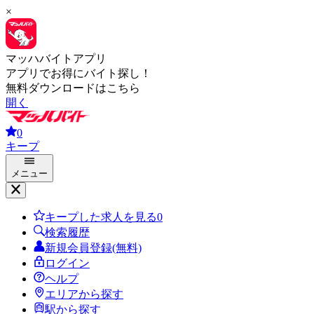
×
マッハバイトアプリ
アプリでお得にバイト探し！
無料ダウンロードはこちら
開く
0
キープ
メニュー
キープした求人を見る
0
検索履歴
新規会員登録(無料)
ログイン
ヘルプ
エリアから探す
駅から探す