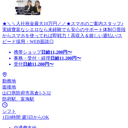
★＼＼入社祝金最大10万円／／★スマホのご案内スタッフ♪
実績豊富なシエロなら未経験でも安心のサポート体制◎普段
からスマホを使ってれば即戦力！高収入＆嬉しい週払い/ス
ピード採用・WEB面談◎
携帯ショップ
日給
11,200
円〜
事務・受付・経理
日給
11,200
円〜
受付
日給
11,200
円〜
勤務地
面接地
山口県防府市高倉1-3-32
防府駅、富海駅
シフト
1日8時間 週5日からOK
交通費支給