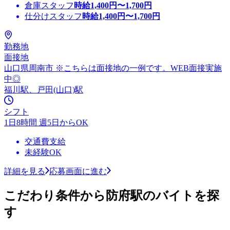
倉庫スタッフ
時給
1,400
円〜
1,700
円
仕分けスタッフ
時給
1,400
円〜
1,700
円
勤務地
面接地
山口県周南市 ※こちらは面接地の一例です。WEB面接実施
中◎
福川駅、戸田(山口)駅
シフト
1日8時間 週5日からOK
交通費支給
未経験OK
詳細を見る
応募画面に進む
こだわり条件から防府駅のバイトを探
す