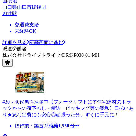
面接地
山口県山口市鋳銭司
四辻駅
交通費支給
未経験OK
詳細を見る
応募画面に進む
派遣労働者
株式会社ドライブトライブ/DR:KP030-01-MH
#30～40代男性活躍中【フォークリフトにて住宅建材のトラ
ックからの荷下ろし・積込・ピッキング等の業務】日払いあ
り★急な出費にも安心◎頑張った分、すぐに手元に！
軽作業・製造系
時給
1,550
円〜