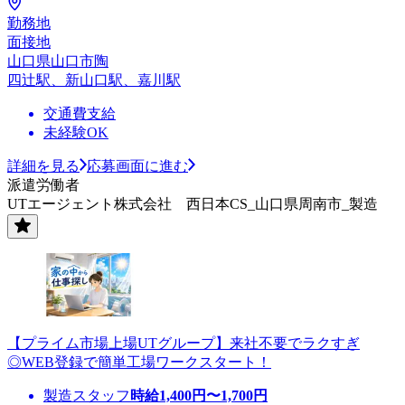
勤務地
面接地
山口県山口市陶
四辻駅、新山口駅、嘉川駅
交通費支給
未経験OK
詳細を見る
応募画面に進む
派遣労働者
UTエージェント株式会社 西日本CS_山口県周南市_製造
【プライム市場上場UTグループ】来社不要でラクすぎ
◎WEB登録で簡単工場ワークスタート！
製造スタッフ
時給
1,400
円〜
1,700
円