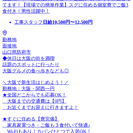
てます！【現場での簡単作業】スグに住める個室寮でご飯3
食付き！男性活躍中！
工事スタッフ
日給
10,500
円〜
12,500
円
勤務地
面接地
山口県防府市
◆休日は大阪の街を満喫
話題のスポットに行ったり
大阪グルメの食べ歩きなども◎
＼大阪で新生活はじめよう！／
勤務地：大阪・関西一円
★全国どこからでも応募OK！
大阪までの交通費は【0円】
お近くまでお迎えに行きますよ！
★すぐに住める【寮完備】
家具家電つき・ご飯も３食付いて快適♪
Wi-Fiもあり！カバンひとつで入居OK！