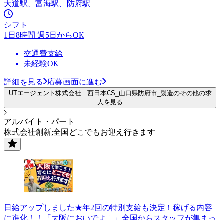
大道駅、富海駅、防府駅
シフト
1日8時間 週5日からOK
交通費支給
未経験OK
詳細を見る
応募画面に進む
UTエージェント株式会社 西日本CS_山口県防府市_製造のその他の求
人を見る
アルバイト・パート
株式会社創新;全国どこでもお迎え行きます
日給アップしました★年2回の特別支給も決定！稼げる内容
に進化！！「大阪においでよ！」全国からスタッフが集まっ