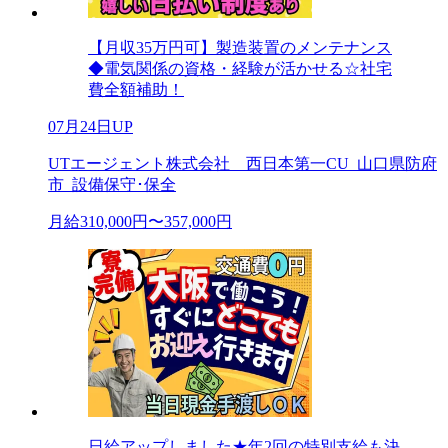
【月収35万円可】製造装置のメンテナンス
◆電気関係の資格・経験が活かせる☆社宅
費全額補助！
07月24日UP
UTエージェント株式会社 西日本第一CU_山口県防府
市_設備保守･保全
月給310,000円〜357,000円
日給アップしました★年2回の特別支給も決