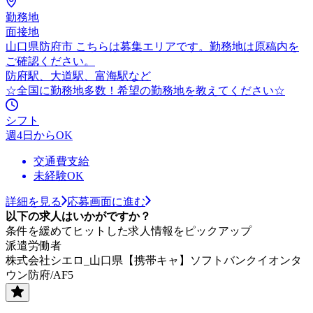
勤務地
面接地
山口県防府市 こちらは募集エリアです。勤務地は原稿内を
ご確認ください。
防府駅、大道駅、富海駅など
☆全国に勤務地多数！希望の勤務地を教えてください☆
シフト
週4日からOK
交通費支給
未経験OK
詳細を見る
応募画面に進む
以下の求人はいかがですか？
条件を緩めてヒットした求人情報をピックアップ
派遣労働者
株式会社シエロ_山口県【携帯キャ】ソフトバンクイオンタ
ウン防府/AF5