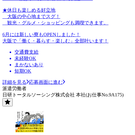
★休日も楽しめる好立地
大阪の中心地までスグ！
観光・グルメ・ショッピングも満喫できます。
6月には新しい寮もOPENしました！
大阪で「働く・暮らす・楽しむ」全部叶います！
交通費支給
未経験OK
まかないあり
短期OK
詳細を見る
応募画面に進む
派遣労働者
日研トータルソーシング株式会社 本社(お仕事No.9A175)