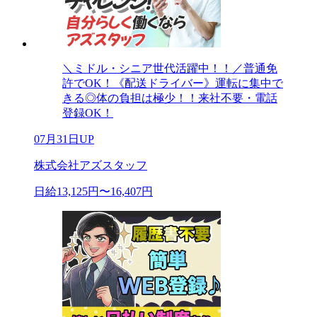
＼ミドル・シニア世代活躍中！！／普通免
許でOK！《配送ドライバー》運転に集中で
きる◎体の負担は極少！！来社不要・電話
登録OK！
07月31日UP
株式会社アズスタッフ
日給13,125円〜16,407円