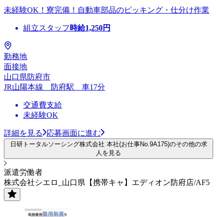
未経験OK！寮完備！自動車部品のピッキング・仕分け作業
組立スタッフ
時給
1,250
円
勤務地
面接地
山口県防府市
JR山陽本線 防府駅 車17分
交通費支給
未経験OK
詳細を見る
応募画面に進む
日研トータルソーシング株式会社 本社(お仕事No.9A175)のその他の求
人を見る
派遣労働者
株式会社シエロ_山口県【携帯キャ】エディオン防府店/AF5