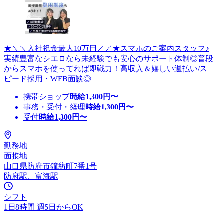
★＼＼入社祝金最大10万円／／★スマホのご案内スタッフ♪
実績豊富なシエロなら未経験でも安心のサポート体制◎普段
からスマホを使ってれば即戦力！高収入＆嬉しい週払い/ス
ピード採用・WEB面談◎
携帯ショップ
時給
1,300
円〜
事務・受付・経理
時給
1,300
円〜
受付
時給
1,300
円〜
勤務地
面接地
山口県防府市鐘紡町7番1号
防府駅、富海駅
シフト
1日8時間 週5日からOK