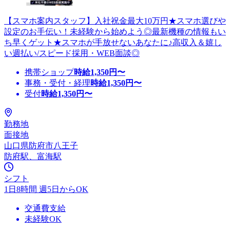
【スマホ案内スタッフ】入社祝金最大10万円★スマホ選びや
設定のお手伝い！未経験から始めよう◎最新機種の情報もい
ち早くゲット★スマホが手放せないあなたに♪高収入＆嬉し
い週払い/スピード採用・WEB面談◎
携帯ショップ
時給
1,350
円〜
事務・受付・経理
時給
1,350
円〜
受付
時給
1,350
円〜
勤務地
面接地
山口県防府市八王子
防府駅、富海駅
シフト
1日8時間 週5日からOK
交通費支給
未経験OK