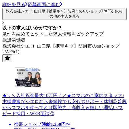
詳細を見る
応募画面に進む
株式会社シエロ_山口県【携帯キャ】防府市のauショップ1/AF5(1)のそ
の他の求人を見る
以下の求人はいかがですか？
条件を緩めてヒットした求人情報をピックアップ
派遣労働者
株式会社シエロ_山口県【携帯キャ】防府市のauショップ
2/AF5(1)
★＼＼入社祝金最大10万円／／★スマホのご案内スタッフ♪
実績豊富なシエロなら未経験でも安心のサポート体制◎普段
からスマホを使ってれば即戦力！高収入＆嬉しい週払い/ス
ピード採用・WEB面談◎
携帯ショップ
時給
1,350
円〜