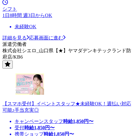
シフト
1日8時間 週3日からOK
未経験OK
詳細を見る
応募画面に進む
派遣労働者
株式会社シエロ_山口県【★】ヤマダデンキテックランド防
府店/KB6
【スマホ受付】イベントスタッフ★未経験OK！週払い対応
可能♪手当充実◎
キャンペーンスタッフ
時給
1,850
円〜
受付
時給
1,850
円〜
携帯ショップ
時給
1,850
円〜