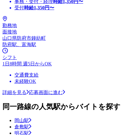
事務・受付・経理
時給
1,350
円〜
受付
時給
1,350
円〜
勤務地
面接地
山口県防府市鐘紡町
防府駅、富海駅
シフト
1日8時間 週5日からOK
交通費支給
未経験OK
詳細を見る
応募画面に進む
同一路線の人気駅からバイトを探す
岡山駅
倉敷駅
明石駅