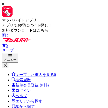
×
マッハバイトアプリ
アプリでお得にバイト探し！
無料ダウンロードはこちら
開く
0
キープ
メニュー
キープした求人を見る
0
検索履歴
新規会員登録(無料)
ログイン
ヘルプ
エリアから探す
駅から探す