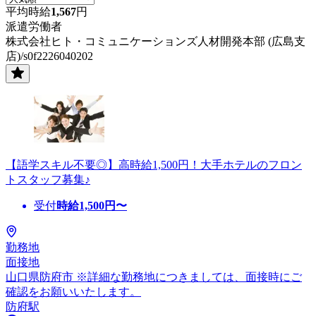
平均時給
1,567
円
派遣労働者
株式会社ヒト・コミュニケーションズ人材開発本部 (広島支
店)/s0f2226040202
【語学スキル不要◎】高時給1,500円！大手ホテルのフロン
トスタッフ募集♪
受付
時給
1,500
円〜
勤務地
面接地
山口県防府市 ※詳細な勤務地につきましては、面接時にご
確認をお願いいたします。
防府駅