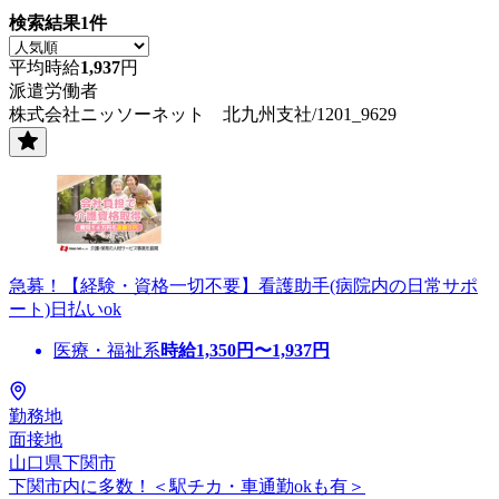
検索結果
1
件
平均時給
1,937
円
派遣労働者
株式会社ニッソーネット 北九州支社/1201_9629
急募！【経験・資格一切不要】看護助手(病院内の日常サポ
ート)日払いok
医療・福祉系
時給
1,350
円〜
1,937
円
勤務地
面接地
山口県下関市
下関市内に多数！＜駅チカ・車通勤okも有＞