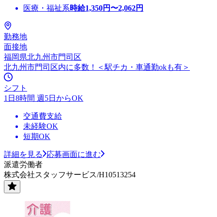
医療・福祉系
時給
1,350
円〜
2,062
円
勤務地
面接地
福岡県北九州市門司区
北九州市門司区内に多数！＜駅チカ・車通勤okも有＞
シフト
1日8時間 週5日からOK
交通費支給
未経験OK
短期OK
詳細を見る
応募画面に進む
派遣労働者
株式会社スタッフサービス/H10513254