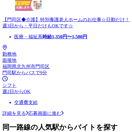
【門司区◆介護】特別養護老人ホームのお仕事☆日勤だけ！
週3日から・平日だけもOKです☆
医療・福祉系
時給
1,350
円〜
1,500
円
勤務地
面接地
福岡県北九州市門司区
門司駅からバスで9分
シフト
週2日からOK
交通費支給
詳細を見る
応募画面に進む
同一路線の人気駅からバイトを探す