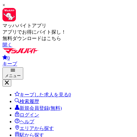
×
マッハバイトアプリ
アプリでお得にバイト探し！
無料ダウンロードはこちら
開く
0
キープ
メニュー
キープした求人を見る
0
検索履歴
新規会員登録(無料)
ログイン
ヘルプ
エリアから探す
駅から探す