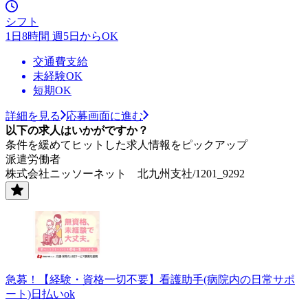
シフト
1日8時間 週5日からOK
交通費支給
未経験OK
短期OK
詳細を見る
応募画面に進む
以下の求人はいかがですか？
条件を緩めてヒットした求人情報をピックアップ
派遣労働者
株式会社ニッソーネット 北九州支社/1201_9292
急募！【経験・資格一切不要】看護助手(病院内の日常サポ
ート)日払いok