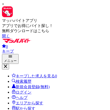
×
マッハバイトアプリ
アプリでお得にバイト探し！
無料ダウンロードはこちら
開く
0
キープ
メニュー
キープした求人を見る
0
検索履歴
新規会員登録(無料)
ログイン
ヘルプ
エリアから探す
駅から探す