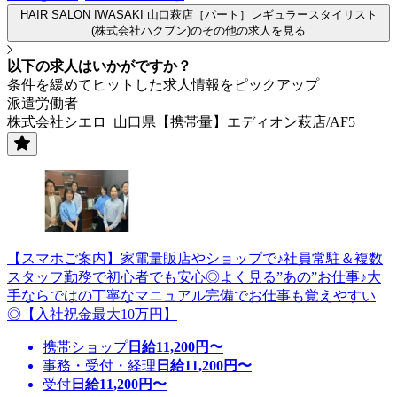
HAIR SALON IWASAKI 山口萩店［パート］レギュラースタイリスト
(株式会社ハクブン)のその他の求人を見る
以下の求人はいかがですか？
条件を緩めてヒットした求人情報をピックアップ
派遣労働者
株式会社シエロ_山口県【携帯量】エディオン萩店/AF5
【スマホご案内】家電量販店やショップで♪社員常駐＆複数
スタッフ勤務で初心者でも安心◎よく見る”あの”お仕事♪大
手ならではの丁寧なマニュアル完備でお仕事も覚えやすい
◎【入社祝金最大10万円】
携帯ショップ
日給
11,200
円〜
事務・受付・経理
日給
11,200
円〜
受付
日給
11,200
円〜