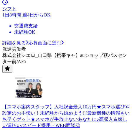
シフト
1日8時間 週4日からOK
交通費支給
未経験OK
詳細を見る
応募画面に進む
派遣労働者
株式会社シエロ_山口県【携帯キャ】auショップ萩バスセン
ター前/AF5
【スマホ案内スタッフ】入社祝金最大10万円★スマホ選びや
設定のお手伝い！未経験から始めよう◎最新機種の情報もい
ち早くゲット★スマホが手放せないあなたに♪高収入＆嬉し
い週払い/スピード採用・WEB面談◎