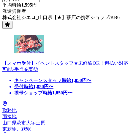
平均時給
1,595
円
派遣労働者
株式会社シエロ_山口県【★】萩店の携帯ショップ/KB6
【スマホ受付】イベントスタッフ★未経験OK！週払い対応
可能♪手当充実◎
キャンペーンスタッフ
時給
1,850
円〜
受付
時給
1,850
円〜
携帯ショップ
時給
1,850
円〜
勤務地
面接地
山口県萩市大字土原
東萩駅、萩駅