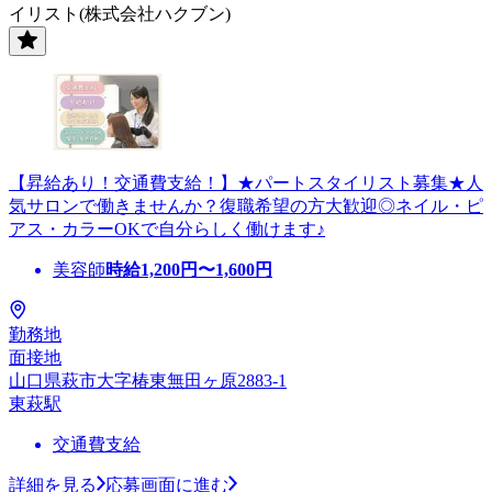
イリスト(株式会社ハクブン)
【昇給あり！交通費支給！】★パートスタイリスト募集★人
気サロンで働きませんか？復職希望の方大歓迎◎ネイル・ピ
アス・カラーOKで自分らしく働けます♪
美容師
時給
1,200
円〜
1,600
円
勤務地
面接地
山口県萩市大字椿東無田ヶ原2883-1
東萩駅
交通費支給
詳細を見る
応募画面に進む