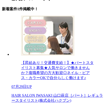
新着案件1件掲載中！
【昇給あり！交通費支給！】★パートスタ
イリスト募集★人気サロンで働きません
か？復職希望の方大歓迎◎ネイル・ピア
ス・カラーOKで自分らしく働けます♪
07月29日UP
HAIR SALON IWASAKI 山口萩店［パート］レギュラ
ースタイリスト(株式会社ハクブン)