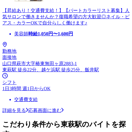
【昇給あり！交通費支給！】【パートカラーリスト募集】人
気サロンで働きませんか？復職希望の方大歓迎◎ネイル・ピ
アス・カラーOKで自分らしく働けます♪
美容師
時給
1,050
円〜
1,600
円
勤務地
面接地
山口県萩市大字椿東無田ヶ原2883-1
東萩駅 徒歩22分、越ケ浜駅 徒歩25分、飯井駅
シフト
1日3時間 週1日からOK
交通費支給
詳細を見る
応募画面に進む
こだわり条件から東萩駅のバイトを探