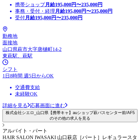
携帯ショップ
月給
195,000
円〜
235,000
円
事務・受付・経理
月給
195,000
円〜
235,000
円
受付
月給
195,000
円〜
235,000
円
勤務地
面接地
山口県萩市大字唐樋町14-2
東萩駅、萩駅
シフト
1日8時間 週5日からOK
交通費支給
未経験OK
詳細を見る
応募画面に進む
株式会社シエロ_山口県【携帯キャ】auショップ萩バスセンター前/AF5
のその他の求人を見る
アルバイト・パート
HAIR SALON IWASAKI 山口萩店［パート］レギュラースタ