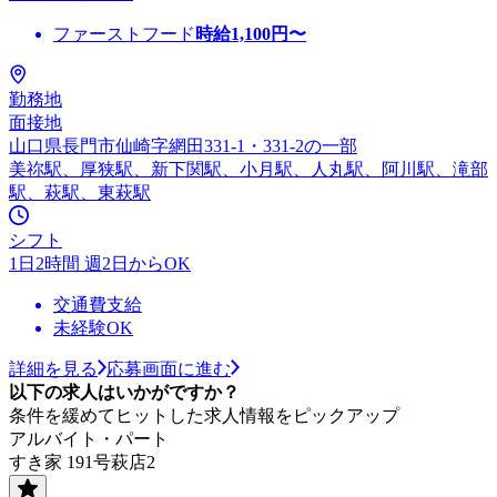
ファーストフード
時給
1,100
円〜
勤務地
面接地
山口県長門市仙崎字網田331-1・331-2の一部
美祢駅、厚狭駅、新下関駅、小月駅、人丸駅、阿川駅、滝部
駅、萩駅、東萩駅
シフト
1日2時間 週2日からOK
交通費支給
未経験OK
詳細を見る
応募画面に進む
以下の求人はいかがですか？
条件を緩めてヒットした求人情報をピックアップ
アルバイト・パート
すき家 191号萩店2