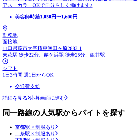
アス・カラーOKで自分らしく働けます♪
美容師
時給
1,050
円〜
1,600
円
勤務地
面接地
山口県萩市大字椿東無田ヶ原2883-1
東萩駅 徒歩22分、越ケ浜駅 徒歩25分、飯井駅
シフト
1日3時間 週1日からOK
交通費支給
詳細を見る
応募画面に進む
同一路線の人気駅からバイトを探す
京都駅 × 制服あり
二条駅 × 制服あり