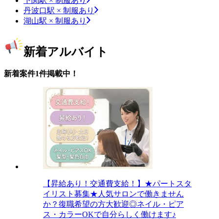
下関駅 × 制服あり
丹波口駅 × 制服あり
湖山駅 × 制服あり
新着アルバイト
新着案件1件掲載中！
【昇給あり！交通費支給！】★パートスタ
イリスト募集★人気サロンで働きません
か？復職希望の方大歓迎◎ネイル・ピア
ス・カラーOKで自分らしく働けます♪