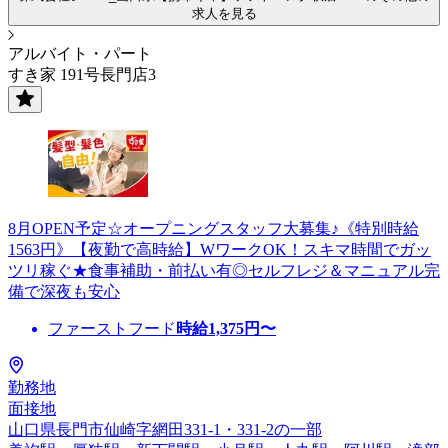
求人を見る
アルバイト・パート
すき家 191号長門店3
8月OPEN予定☆オープニングスタッフ大募集♪《特別時給
1563円》【夜勤で高時給】WワークOK！スキマ時間でガッ
ツリ稼ぐ★食事補助・前払い有◎セルフレジ＆マニュアル完
備で深夜も安心
ファーストフード
時給
1,375
円〜
勤務地
面接地
山口県長門市仙崎字網田331-1・331-2の一部