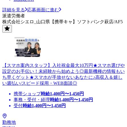
詳細を見る
応募画面に進む
派遣労働者
株式会社シエロ_山口県【携帯キャ】ソフトバンク萩店/AF5
【スマホ案内スタッフ】入社祝金最大10万円★スマホ選びや
設定のお手伝い！未経験から始めよう◎最新機種の情報もい
ち早くゲット★スマホが手放せないあなたに♪高収入＆嬉し
い週払い/スピード採用・WEB面談◎
携帯ショップ
時給
1,400
円〜
1,450
円
事務・受付・経理
時給
1,400
円〜
1,450
円
受付
時給
1,400
円〜
1,450
円
勤務地