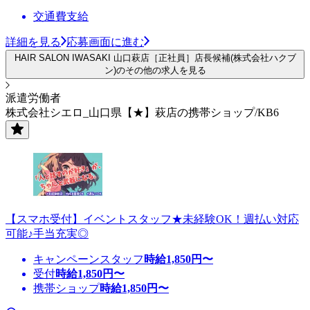
交通費支給
詳細を見る
応募画面に進む
HAIR SALON IWASAKI 山口萩店［正社員］店長候補(株式会社ハクブ
ン)のその他の求人を見る
派遣労働者
株式会社シエロ_山口県【★】萩店の携帯ショップ/KB6
【スマホ受付】イベントスタッフ★未経験OK！週払い対応
可能♪手当充実◎
キャンペーンスタッフ
時給
1,850
円〜
受付
時給
1,850
円〜
携帯ショップ
時給
1,850
円〜