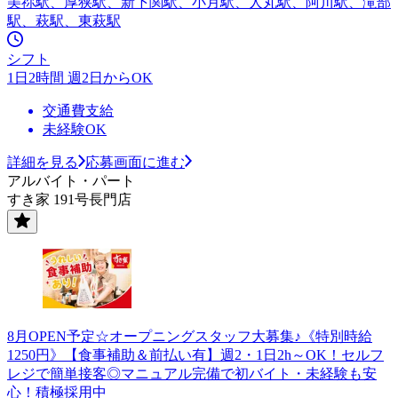
美祢駅、厚狭駅、新下関駅、小月駅、人丸駅、阿川駅、滝部
駅、萩駅、東萩駅
シフト
1日2時間 週2日からOK
交通費支給
未経験OK
詳細を見る
応募画面に進む
アルバイト・パート
すき家 191号長門店
8月OPEN予定☆オープニングスタッフ大募集♪《特別時給
1250円》【食事補助＆前払い有】週2・1日2h～OK！セルフ
レジで簡単接客◎マニュアル完備で初バイト・未経験も安
心！積極採用中