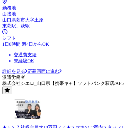
勤務地
面接地
山口県萩市大字土原
東萩駅、萩駅
シフト
1日8時間 週4日からOK
交通費支給
未経験OK
詳細を見る
応募画面に進む
派遣労働者
株式会社シエロ_山口県【携帯キャ】ソフトバンク萩店/AF5
★＼＼入社祝金最大10万円／／★スマホのご案内スタッフ♪