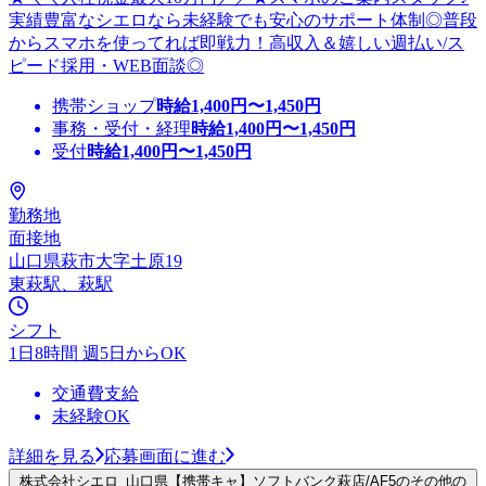
実績豊富なシエロなら未経験でも安心のサポート体制◎普段
からスマホを使ってれば即戦力！高収入＆嬉しい週払い/ス
ピード採用・WEB面談◎
携帯ショップ
時給
1,400
円〜
1,450
円
事務・受付・経理
時給
1,400
円〜
1,450
円
受付
時給
1,400
円〜
1,450
円
勤務地
面接地
山口県萩市大字土原19
東萩駅、萩駅
シフト
1日8時間 週5日からOK
交通費支給
未経験OK
詳細を見る
応募画面に進む
株式会社シエロ_山口県【携帯キャ】ソフトバンク萩店/AF5のその他の