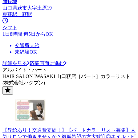
面接地
山口県萩市大字土原19
東萩駅、萩駅
シフト
1日8時間 週5日からOK
交通費支給
未経験OK
詳細を見る
応募画面に進む
アルバイト・パート
HAIR SALON IWASAKI 山口萩店［パート］カラーリスト
(株式会社ハクブン)
【昇給あり！交通費支給！】【パートカラーリスト募集】人
気サロンで働きませんか？復職希望の方大歓迎◎ネイル・ピ