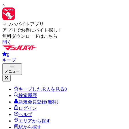
×
マッハバイトアプリ
アプリでお得にバイト探し！
無料ダウンロードはこちら
開く
0
キープ
メニュー
キープした求人を見る
0
検索履歴
新規会員登録(無料)
ログイン
ヘルプ
エリアから探す
駅から探す