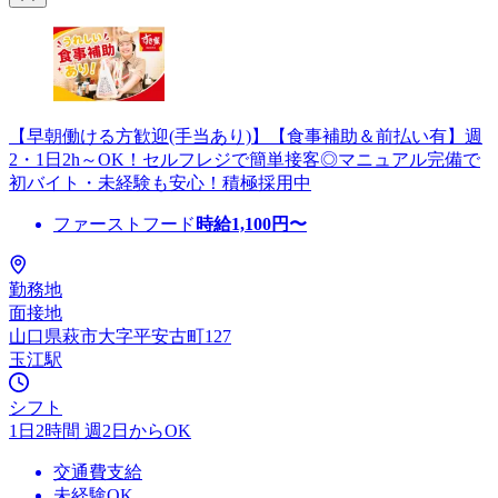
【早朝働ける方歓迎(手当あり)】【食事補助＆前払い有】週
2・1日2h～OK！セルフレジで簡単接客◎マニュアル完備で
初バイト・未経験も安心！積極採用中
ファーストフード
時給
1,100
円〜
勤務地
面接地
山口県萩市大字平安古町127
玉江駅
シフト
1日2時間 週2日からOK
交通費支給
未経験OK