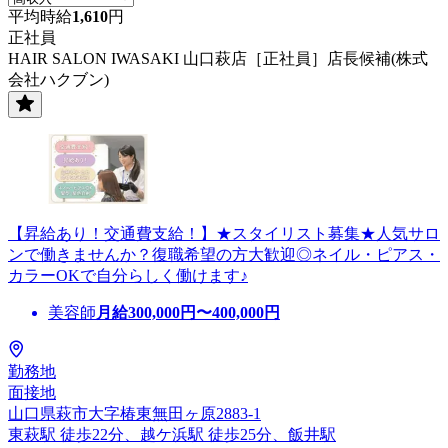
平均時給
1,610
円
正社員
HAIR SALON IWASAKI 山口萩店［正社員］店長候補(株式
会社ハクブン)
【昇給あり！交通費支給！】★スタイリスト募集★人気サロ
ンで働きませんか？復職希望の方大歓迎◎ネイル・ピアス・
カラーOKで自分らしく働けます♪
美容師
月給
300,000
円〜
400,000
円
勤務地
面接地
山口県萩市大字椿東無田ヶ原2883-1
東萩駅 徒歩22分、越ケ浜駅 徒歩25分、飯井駅