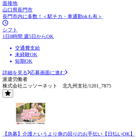
面接地
山口県長門市
長門市内に多数！＜駅チカ・車通勤okも有＞
シフト
1日8時間 週5日からOK
交通費支給
未経験OK
短期OK
詳細を見る
応募画面に進む
派遣労働者
株式会社ニッソーネット 北九州支社/1201_7875
【急募】介護というより身の回りのお手伝い【日払いOK】