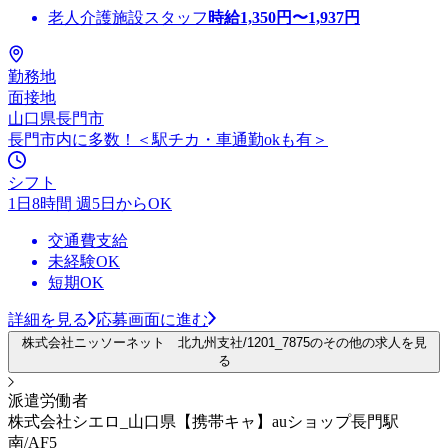
老人介護施設スタッフ
時給
1,350
円〜
1,937
円
勤務地
面接地
山口県長門市
長門市内に多数！＜駅チカ・車通勤okも有＞
シフト
1日8時間 週5日からOK
交通費支給
未経験OK
短期OK
詳細を見る
応募画面に進む
株式会社ニッソーネット 北九州支社/1201_7875のその他の求人を見
る
派遣労働者
株式会社シエロ_山口県【携帯キャ】auショップ長門駅
南/AF5