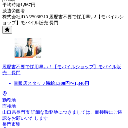
平均時給
1,567
円
派遣労働者
株式会社iDA/25086310 履歴書不要で採用早い!【モバイルシ
ョップ】モバイル販売 長門
履歴書不要で採用早い！【モバイルショップ】モバイル販
売 長門
量販店スタッフ
時給
1,300
円〜
1,340
円
勤務地
面接地
山口県長門市 詳細な勤務地につきましては、面接時にご確
認をお願いいたします
長門市駅