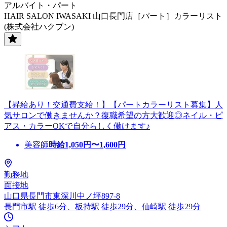
アルバイト・パート
HAIR SALON IWASAKI 山口長門店［パート］カラーリスト
(株式会社ハクブン)
【昇給あり！交通費支給！】【パートカラーリスト募集】人
気サロンで働きませんか？復職希望の方大歓迎◎ネイル・ピ
アス・カラーOKで自分らしく働けます♪
美容師
時給
1,050
円〜
1,600
円
勤務地
面接地
山口県長門市東深川中ノ坪897-8
長門市駅 徒歩6分、板持駅 徒歩29分、仙崎駅 徒歩29分