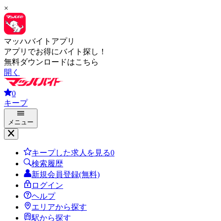
×
マッハバイトアプリ
アプリでお得にバイト探し！
無料ダウンロードはこちら
開く
0
キープ
メニュー
キープした求人を見る
0
検索履歴
新規会員登録(無料)
ログイン
ヘルプ
エリアから探す
駅から探す