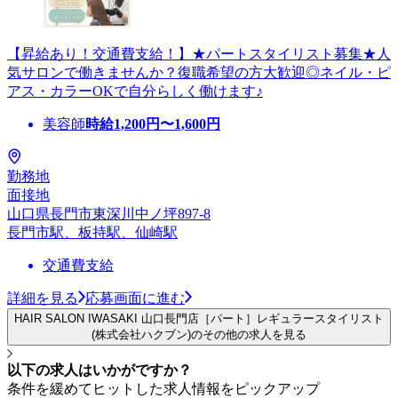
【昇給あり！交通費支給！】★パートスタイリスト募集★人
気サロンで働きませんか？復職希望の方大歓迎◎ネイル・ピ
アス・カラーOKで自分らしく働けます♪
美容師
時給
1,200
円〜
1,600
円
勤務地
面接地
山口県長門市東深川中ノ坪897-8
長門市駅、板持駅、仙崎駅
交通費支給
詳細を見る
応募画面に進む
HAIR SALON IWASAKI 山口長門店［パート］レギュラースタイリスト
(株式会社ハクブン)のその他の求人を見る
以下の求人はいかがですか？
条件を緩めてヒットした求人情報をピックアップ