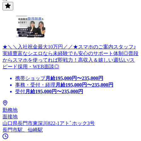
★＼＼入社祝金最大10万円／／★スマホのご案内スタッフ♪
実績豊富なシエロなら未経験でも安心のサポート体制◎普段
からスマホを使ってれば即戦力！高収入＆嬉しい週払い/ス
ピード採用・WEB面談◎
携帯ショップ
月給
195,000
円〜
235,000
円
事務・受付・経理
月給
195,000
円〜
235,000
円
受付
月給
195,000
円〜
235,000
円
勤務地
面接地
山口県長門市東深川822-1アトﾞホック3号
長門市駅、仙崎駅