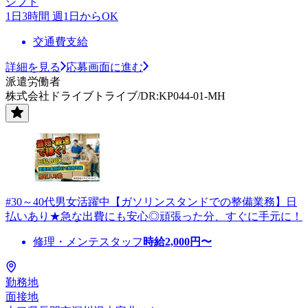
シフト
1日3時間 週1日からOK
交通費支給
詳細を見る
応募画面に進む
派遣労働者
株式会社ドライブトライブ/DR:KP044-01-MH
#30～40代男女活躍中【ガソリンスタンドでの整備業務】日
払いあり★急な出費にも安心◎頑張った分、すぐに手元に！
修理・メンテスタッフ
時給
2,000
円〜
勤務地
面接地