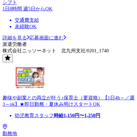
シフト
1日8時間 週5日からOK
交通費支給
未経験OK
詳細を見る
応募画面に進む
派遣労働者
株式会社ニッソーネット 北九州支社/0201_1740
趣味や副業との両立が叶う♪保育士（要資格）【1日4h～／週
3～ok】★即日勤務・夏休み明けスタートOK
幼児教育スタッフ
時給
1,150
円〜
1,250
円
勤務地