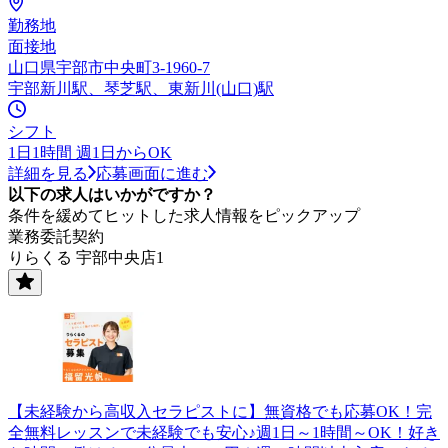
勤務地
面接地
山口県宇部市中央町3-1960-7
宇部新川駅、琴芝駅、東新川(山口)駅
シフト
1日1時間 週1日からOK
詳細を見る
応募画面に進む
以下の求人はいかがですか？
条件を緩めてヒットした求人情報をピックアップ
業務委託契約
りらくる 宇部中央店1
【未経験から高収入セラピストに】無資格でも応募OK！完
全無料レッスンで未経験でも安心♪週1日～1時間～OK！好き