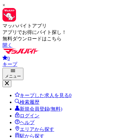
×
マッハバイトアプリ
アプリでお得にバイト探し！
無料ダウンロードはこちら
開く
0
キープ
メニュー
キープした求人を見る
0
検索履歴
新規会員登録(無料)
ログイン
ヘルプ
エリアから探す
駅から探す