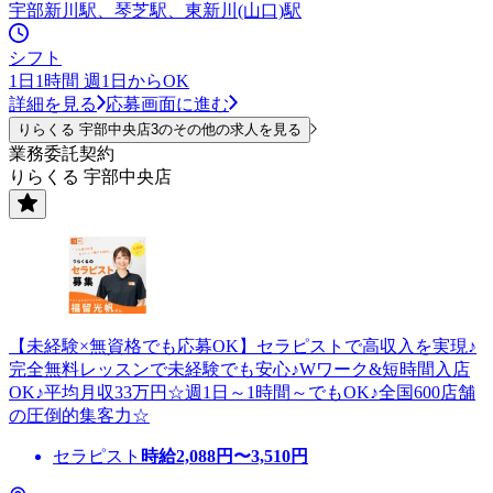
宇部新川駅、琴芝駅、東新川(山口)駅
シフト
1日1時間 週1日からOK
詳細を見る
応募画面に進む
りらくる 宇部中央店3のその他の求人を見る
業務委託契約
りらくる 宇部中央店
【未経験×無資格でも応募OK】セラピストで高収入を実現♪
完全無料レッスンで未経験でも安心♪Wワーク&短時間入店
OK♪平均月収33万円☆週1日～1時間～でもOK♪全国600店舗
の圧倒的集客力☆
セラピスト
時給
2,088
円〜
3,510
円