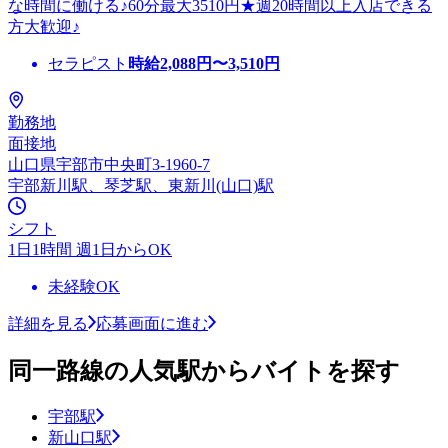
な時間に働ける♪60分最大3510円★週20時間以上入店できる
方大歓迎♪
セラピスト
時給
2,088
円〜
3,510
円
勤務地
面接地
山口県宇部市中央町3-1960-7
宇部新川駅、琴芝駅、東新川(山口)駅
シフト
1日1時間 週1日からOK
未経験OK
詳細を見る
応募画面に進む
同一路線の人気駅からバイトを探す
宇部駅
新山口駅