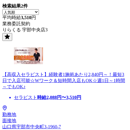
検索結果
2
件
平均時給
3,510
円
業務委託契約
りらくる 宇部中央店3
【高収入セラピスト】経験者1施術あたり2,840円～！最短3
日で入店可能☆Wワーク＆短時間入店もOK☆週1日～1時間
～でもOK♪
セラピスト
時給
2,088
円〜
3,510
円
勤務地
面接地
山口県宇部市中央町3-1960-7