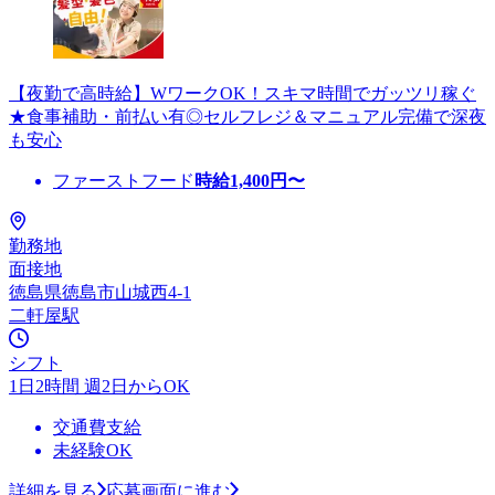
【夜勤で高時給】WワークOK！スキマ時間でガッツリ稼ぐ
★食事補助・前払い有◎セルフレジ＆マニュアル完備で深夜
も安心
ファーストフード
時給
1,400
円〜
勤務地
面接地
徳島県徳島市山城西4-1
二軒屋駅
シフト
1日2時間 週2日からOK
交通費支給
未経験OK
詳細を見る
応募画面に進む