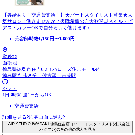
【昇給あり！交通費支給！】★パートスタイリスト募集★人
気サロンで働きませんか？復職希望の方大歓迎◎ネイル・ピ
アス・カラーOKで自分らしく働けます♪
美容師
時給
1,150
円〜
1,600
円
勤務地
面接地
徳島県徳島市住吉6-2-3 ハローズ住吉モール内
徳島駅 徒歩29分、佐古駅、吉成駅
シフト
1日3時間 週1日からOK
交通費支給
詳細を見る
応募画面に進む
HAIR STUDIO IWASAKI 徳島住吉店［パート］スタイリスト(株式会社
ハクブン)のその他の求人を見る