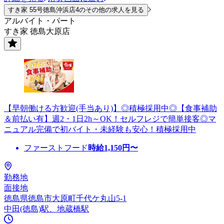
すき家 55号徳島沖浜店4のその他の求人を見る
アルバイト・パート
すき家 徳島大原店
【早朝働ける方歓迎(手当あり)】◎積極採用中◎【食事補助
＆前払い有】週2・1日2h～OK！セルフレジで簡単接客◎マ
ニュアル完備で初バイト・未経験も安心！積極採用中
ファーストフード
時給
1,150
円〜
勤務地
面接地
徳島県徳島市大原町千代ケ丸山5-1
中田(徳島)駅、地蔵橋駅