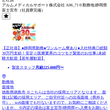
アルムメディカルサポート株式会社 A06_71※勤務地:静岡県
富士宮市（社員寮完備）
【正社員】●静岡県勤務●ワンルーム寮あり●入社特典◎総額
30万円支給！安定☆医療業界のコツモク製造のお仕事♪未経
験大歓迎【若年層歓迎】
製造スタッフ
月給
225,000
円〜
勤務地
面接地
徳島県徳島市 ※こちらは当社の採用エリアとなります。 面
接は記載の採用エリア、ご自宅付近への出張面接（県外も
可）、 web面接でも行ないますので、お気軽にご相談くださ
いませ。 ※内定の場合は富士宮市(静岡県)へ入寮をお願いい