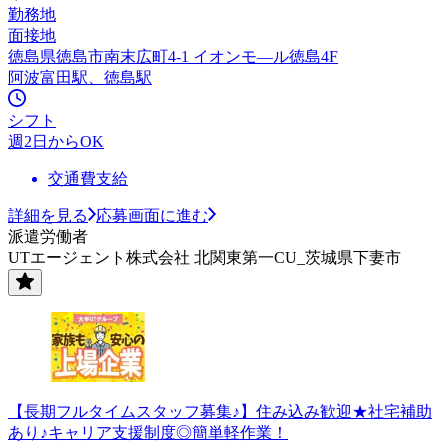
勤務地
面接地
徳島県徳島市南末広町4-1 イオンモ—ル徳島4F
阿波富田駅、徳島駅
シフト
週2日からOK
交通費支給
詳細を見る
応募画面に進む
派遣労働者
UTエージェント株式会社 北関東第一CU_茨城県下妻市
【長期フルタイムスタッフ募集♪】住み込み歓迎★社宅補助
あり♪キャリア支援制度◎簡単軽作業！