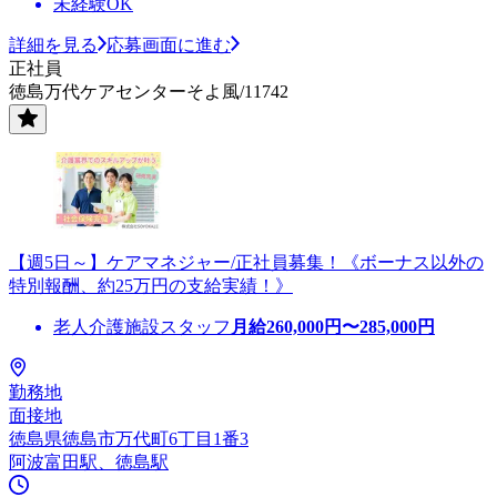
未経験OK
詳細を見る
応募画面に進む
正社員
徳島万代ケアセンターそよ風/11742
【週5日～】ケアマネジャー/正社員募集！《ボーナス以外の
特別報酬、約25万円の支給実績！》
老人介護施設スタッフ
月給
260,000
円〜
285,000
円
勤務地
面接地
徳島県徳島市万代町6丁目1番3
阿波富田駅、徳島駅