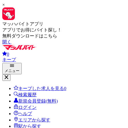
×
マッハバイトアプリ
アプリでお得にバイト探し！
無料ダウンロードはこちら
開く
0
キープ
メニュー
キープした求人を見る
0
検索履歴
新規会員登録(無料)
ログイン
ヘルプ
エリアから探す
駅から探す