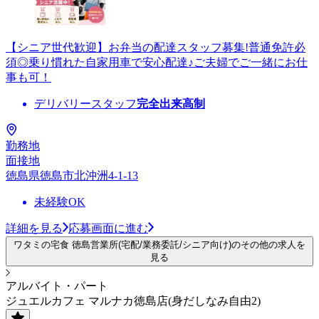
【シニア世代歓迎】お弁当の配達スタッフ募集!普通免許必
須◎乗り慣れた自家用車で安心配達♪ご夫婦でご一緒にお仕
事も可！
デリバリースタッフ
完全出来高制
勤務地
面接地
徳島県徳島市北沖洲4-1-13
未経験OK
詳細を見る
応募画面に進む
ワタミの宅食 徳島営業所(宅配/業務委託/シニア向け)のその他の求人を
見る
アルバイト・パート
ジュエルカフェ マルナカ徳島店(身だしなみ自由2)