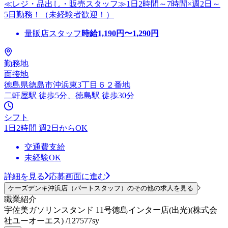
≪レジ・品出し・販売スタッフ≫1日2時間～7時間×週2日～
5日勤務！（未経験者歓迎！）
量販店スタッフ
時給
1,190
円〜
1,290
円
勤務地
面接地
徳島県徳島市沖浜東3丁目６２番地
二軒屋駅 徒歩5分、徳島駅 徒歩30分
シフト
1日2時間 週2日からOK
交通費支給
未経験OK
詳細を見る
応募画面に進む
ケーズデンキ沖浜店（パートスタッフ）のその他の求人を見る
職業紹介
宇佐美ガソリンスタンド 11号徳島インター店(出光)(株式会
社ユーオーエス) /127577sy