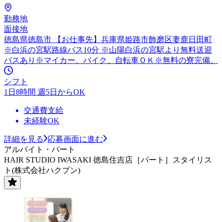
勤務地
面接地
徳島県徳島市 【お仕事先】兵庫県姫路市飾磨区妻鹿日田町
※白浜の宮駅路線バス10分 ※山陽白浜の宮駅より無料送迎
バスあり※マイカー、バイク、自転車ＯＫ※無料の寮完備。
シフト
1日8時間 週5日からOK
交通費支給
未経験OK
詳細を見る
応募画面に進む
アルバイト・パート
HAIR STUDIO IWASAKI 徳島住吉店［パート］スタイリス
ト(株式会社ハクブン)