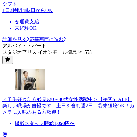
シフト
1日2時間 週2日からOK
交通費支給
未経験OK
詳細を見る
応募画面に進む
アルバイト・パート
スタジオアリス イオンモ—ル徳島店_558
＜子供好きな方必見♪20～40代女性活躍中＞【接客STAFF】
楽しい職場が自慢です！土日を含む週2日～◎未経験OK！カ
メラに興味のある方歓迎！
撮影スタッフ
時給
1,050
円〜