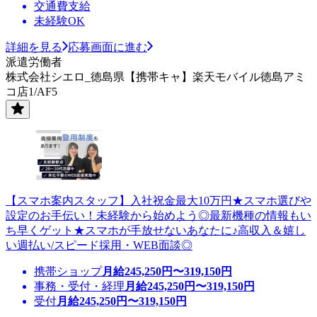
交通費支給
未経験OK
詳細を見る
応募画面に進む
派遣労働者
株式会社シエロ_徳島県【携帯キャ】楽天モバイル徳島アミ
コ店1/AF5
【スマホ案内スタッフ】入社祝金最大10万円★スマホ選びや
設定のお手伝い！未経験から始めよう◎最新機種の情報もい
ち早くゲット★スマホが手放せないあなたに♪高収入＆嬉し
い週払い/スピード採用・WEB面談◎
携帯ショップ
月給
245,250
円〜
319,150
円
事務・受付・経理
月給
245,250
円〜
319,150
円
受付
月給
245,250
円〜
319,150
円