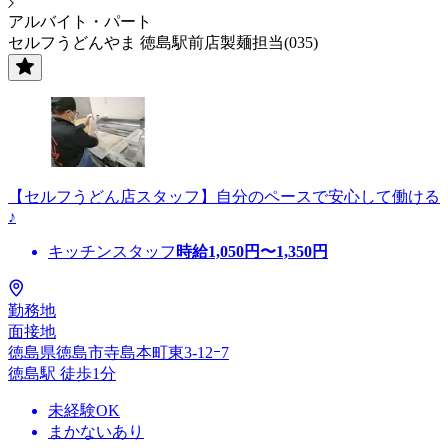
アルバイト・パート
セルフうどんやま 徳島駅前店製麺担当(035)
【セルフうどん店スタッフ】自分のペースで安心して働ける
♪
キッチンスタッフ
時給
1,050
円〜
1,350
円
勤務地
面接地
徳島県徳島市寺島本町東3-12ｰ7
徳島駅 徒歩1分
未経験OK
まかないあり