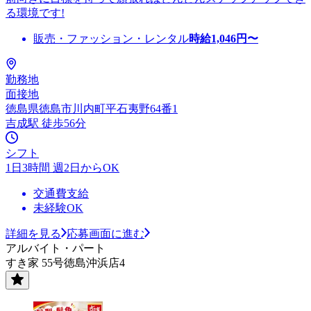
る環境です!
販売・ファッション・レンタル
時給
1,046
円〜
勤務地
面接地
徳島県徳島市川内町平石夷野64番1
吉成駅 徒歩56分
シフト
1日3時間 週2日からOK
交通費支給
未経験OK
詳細を見る
応募画面に進む
アルバイト・パート
すき家 55号徳島沖浜店4