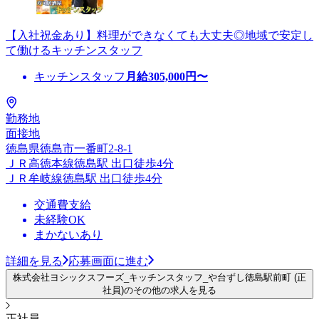
【入社祝金あり】料理ができなくても大丈夫◎地域で安定し
て働けるキッチンスタッフ
キッチンスタッフ
月給
305,000
円〜
勤務地
面接地
徳島県徳島市一番町2-8-1
ＪＲ高徳本線徳島駅 出口徒歩4分
ＪＲ牟岐線徳島駅 出口徒歩4分
交通費支給
未経験OK
まかないあり
詳細を見る
応募画面に進む
株式会社ヨシックスフーズ_キッチンスタッフ_や台ずし徳島駅前町 (正
社員)のその他の求人を見る
正社員