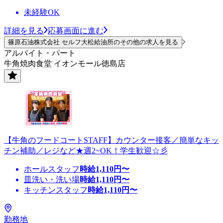
未経験OK
詳細を見る
応募画面に進む
篠原石油株式会社 セルフ大松給油所のその他の求人を見る
アルバイト・パート
牛角焼肉食堂 イオンモール徳島店
【牛角のフードコートSTAFF】カウンター接客／簡単なキッ
チン補助／レジなど★週2~OK！学生歓迎☆彡
ホールスタッフ
時給
1,110
円〜
皿洗い・洗い場
時給
1,110
円〜
キッチンスタッフ
時給
1,110
円〜
勤務地