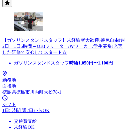
【ガソリンスタンドスタッフ】未経験者大歓迎!髪色自由!週
2日、1日5時間～OK!フリーター/Ｗワーカー/学生募集!充実
した研修で安心してスタート☆
ガソリンスタンドスタッフ
時給
1,050
円〜
1,100
円
勤務地
面接地
徳島県徳島市川内町大松78-1
シフト
1日5時間 週2日からOK
交通費支給
未経験OK