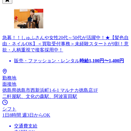
急募！！しゅふさんや女性20代～50代が活躍中！★【髪色自
由・ネイルOK】＜買取受付事務＞未経験スタートが9割！意
欲・人柄重視で接客採用中！
販売・ファッション・レンタル
時給
1,100
円〜
1,400
円
勤務地
面接地
徳島県徳島市西新浜町1-6-1 マルナカ徳島店1F
二軒屋駅、文化の森駅、阿波富田駅
シフト
1日8時間 週3日からOK
交通費支給