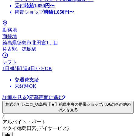
受付
時給
1,850
円〜
携帯ショップ
時給
1,850
円〜
勤務地
面接地
徳島県徳島市北田宮1丁目
佐古駅、徳島駅
シフト
1日8時間 週4日からOK
交通費支給
未経験OK
詳細を見る
応募画面に進む
株式会社シエロ_徳島県【★】徳島中央の携帯ショップ/KB6のその他の
求人を見る
アルバイト・パート
ツクイ徳島田宮(デイサービス)