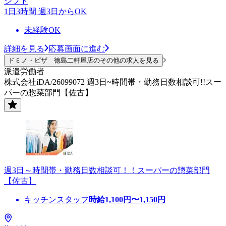
シフト
1日3時間 週3日からOK
未経験OK
詳細を見る
応募画面に進む
ドミノ・ピザ 徳島二軒屋店のその他の求人を見る
派遣労働者
株式会社iDA/26099072 週3日~時間帯・勤務日数相談可!!スー
パーの惣菜部門【佐古】
週3日～時間帯・勤務日数相談可！！スーパーの惣菜部門
【佐古】
キッチンスタッフ
時給
1,100
円〜
1,150
円