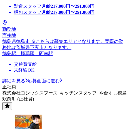
製造スタッフ
月給
217,000
円〜
291,000
円
梱包スタッフ
月給
217,000
円〜
291,000
円
勤務地
面接地
徳島県徳島市 ※こちらは募集エリアとなります。実際の勤
務地は茨城県下妻市となります。
徳島駅、勝瑞駅、阿南駅
交通費支給
未経験OK
詳細を見る
応募画面に進む
正社員
株式会社ヨシックスフーズ_キッチンスタッフ_や台ずし徳島
駅前町 (正社員)