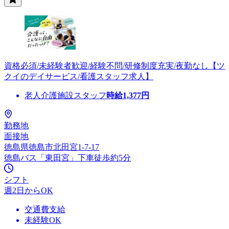
資格必須/未経験者歓迎/経験不問/研修制度充実/夜勤なし【ツ
クイのデイサービス/看護スタッフ求人】
老人介護施設スタッフ
時給
1,377
円
勤務地
面接地
徳島県徳島市北田宮1-7-17
徳島バス「東田宮」下車徒歩約5分
シフト
週2日からOK
交通費支給
未経験OK