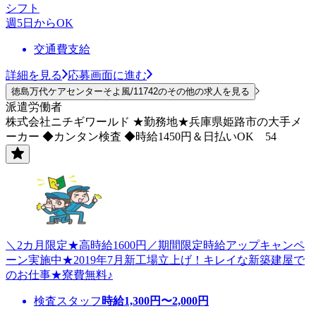
シフト
週5日からOK
交通費支給
詳細を見る
応募画面に進む
徳島万代ケアセンターそよ風/11742のその他の求人を見る
派遣労働者
株式会社ニチギワールド ★勤務地★兵庫県姫路市の大手メ
ーカー ◆カンタン検査 ◆時給1450円＆日払いOK 54
＼2カ月限定★高時給1600円／期間限定時給アップキャンペ
ーン実施中★2019年7月新工場立上げ！キレイな新築建屋で
のお仕事★寮費無料♪
検査スタッフ
時給
1,300
円〜
2,000
円