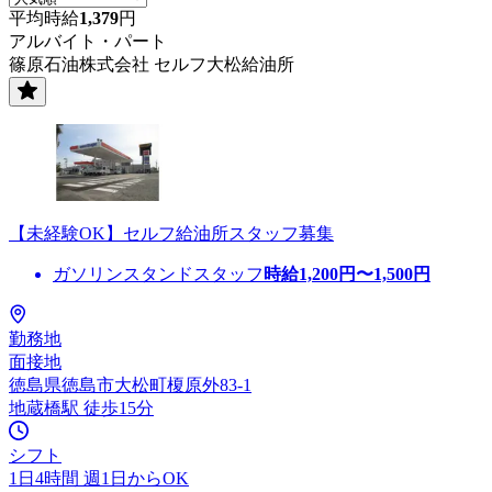
平均時給
1,379
円
アルバイト・パート
篠原石油株式会社 セルフ大松給油所
【未経験OK】セルフ給油所スタッフ募集
ガソリンスタンドスタッフ
時給
1,200
円〜
1,500
円
勤務地
面接地
徳島県徳島市大松町榎原外83-1
地蔵橋駅 徒歩15分
シフト
1日4時間 週1日からOK