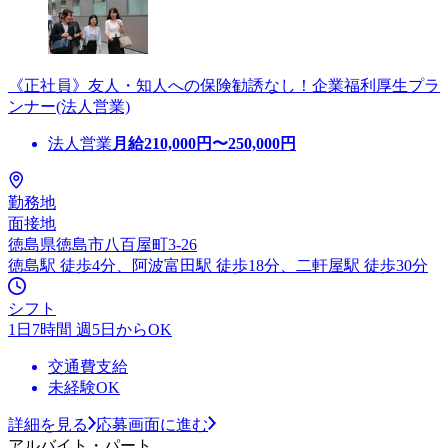
《正社員》友人・知人への保険勧誘なし！企業福利厚生プラ
ンナー(法人営業)
法人営業
月給
210,000
円〜
250,000
円
勤務地
面接地
徳島県徳島市八百屋町3-26
徳島駅 徒歩4分、阿波富田駅 徒歩18分、二軒屋駅 徒歩30分
シフト
1日7時間 週5日からOK
交通費支給
未経験OK
詳細を見る
応募画面に進む
アルバイト・パート