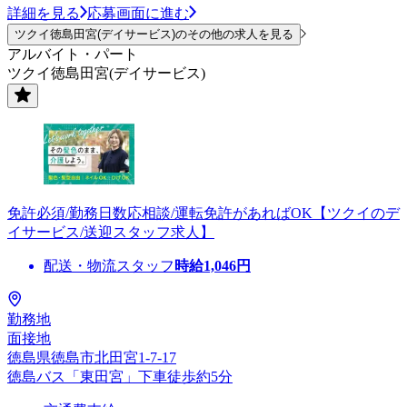
詳細を見る
応募画面に進む
ツクイ徳島田宮(デイサービス)のその他の求人を見る
アルバイト・パート
ツクイ徳島田宮(デイサービス)
免許必須/勤務日数応相談/運転免許があればOK【ツクイのデ
イサービス/送迎スタッフ求人】
配送・物流スタッフ
時給
1,046
円
勤務地
面接地
徳島県徳島市北田宮1-7-17
徳島バス「東田宮」下車徒歩約5分