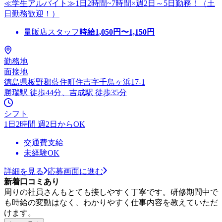
≪学生アルバイト≫1日2時間~7時間×週2日～5日勤務！（土
日勤務歓迎！）
量販店スタッフ
時給
1,050
円〜
1,150
円
勤務地
面接地
徳島県板野郡藍住町住吉字千鳥ヶ浜17-1
勝瑞駅 徒歩44分、吉成駅 徒歩35分
シフト
1日2時間 週2日からOK
交通費支給
未経験OK
詳細を見る
応募画面に進む
新着口コミあり
周りの社員さんもとても接しやすく丁寧です。研修期間中で
も時給の変動はなく、わかりやすく仕事内容を教えていただ
けます。