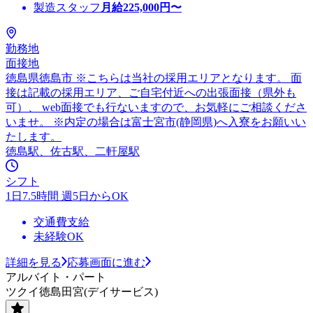
製造スタッフ
月給
225,000
円〜
勤務地
面接地
徳島県徳島市 ※こちらは当社の採用エリアとなります。 面
接は記載の採用エリア、ご自宅付近への出張面接（県外も
可）、 web面接でも行ないますので、お気軽にご相談くださ
いませ。 ※内定の場合は富士宮市(静岡県)へ入寮をお願いい
たします。
徳島駅、佐古駅、二軒屋駅
シフト
1日7.5時間 週5日からOK
交通費支給
未経験OK
詳細を見る
応募画面に進む
アルバイト・パート
ツクイ徳島田宮(デイサービス)