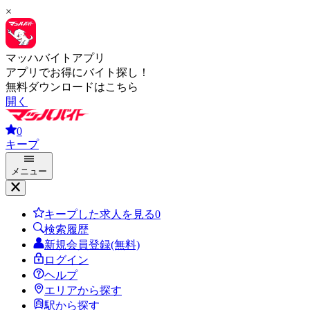
×
マッハバイトアプリ
アプリでお得にバイト探し！
無料ダウンロードはこちら
開く
0
キープ
メニュー
キープした求人を見る
0
検索履歴
新規会員登録(無料)
ログイン
ヘルプ
エリアから探す
駅から探す