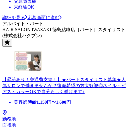
交通費支給
未経験OK
詳細を見る
応募画面に進む
アルバイト・パート
HAIR SALON IWASAKI 徳島鮎喰店［パート］スタイリスト
(株式会社ハクブン)
【昇給あり！交通費支給！】★パートスタイリスト募集★人
気サロンで働きませんか？復職希望の方大歓迎◎ネイル・ピ
アス・カラーOKで自分らしく働けます♪
美容師
時給
1,150
円〜
1,600
円
勤務地
面接地