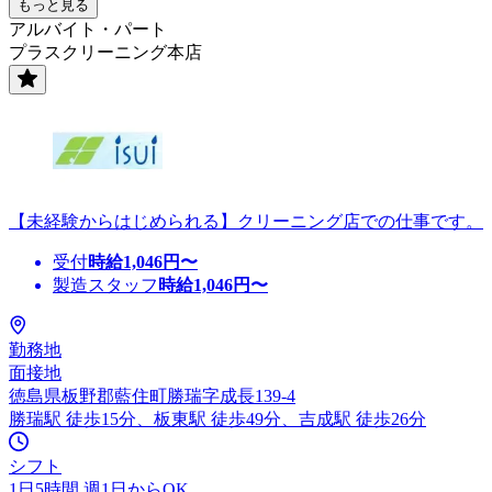
もっと見る
アルバイト・パート
プラスクリーニング本店
【未経験からはじめられる】クリーニング店での仕事です。
受付
時給
1,046
円〜
製造スタッフ
時給
1,046
円〜
勤務地
面接地
徳島県板野郡藍住町勝瑞字成長139-4
勝瑞駅 徒歩15分、板東駅 徒歩49分、吉成駅 徒歩26分
シフト
1日5時間 週1日からOK