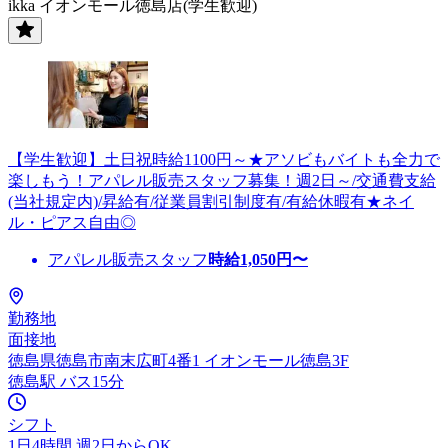
ikka イオンモール徳島店(学生歓迎)
【学生歓迎】土日祝時給1100円～★アソビもバイトも全力で
楽しもう！アパレル販売スタッフ募集！週2日～/交通費支給
(当社規定内)/昇給有/従業員割引制度有/有給休暇有★ネイ
ル・ピアス自由◎
アパレル販売スタッフ
時給
1,050
円〜
勤務地
面接地
徳島県徳島市南末広町4番1 イオンモール徳島3F
徳島駅 バス15分
シフト
1日4時間 週2日からOK