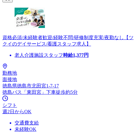
資格必須/未経験者歓迎/経験不問/研修制度充実/夜勤なし【ツ
クイのデイサービス/看護スタッフ求人】
老人介護施設スタッフ
時給
1,377
円
勤務地
面接地
徳島県徳島市北田宮1-7-17
徳島バス「東田宮」下車徒歩約5分
シフト
週2日からOK
交通費支給
未経験OK