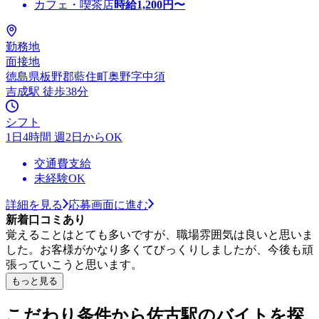
カフェ・喫茶店
時給
1,200
円〜
勤務地
面接地
徳島県板野郡藍住町奥野字中須
吉成駅 徒歩38分
シフト
1日4時間 週2日からOK
交通費支給
未経験OK
詳細を見る
応募画面に進む
新着口コミあり
覚えることはとても多いですが、職場雰囲気は良いと思いま
した。お客様がかなり多くてびっくりしましたが、今後も頑
張っていこうと思います。
もっと見る
こだわり条件から佐古駅のバイトを探