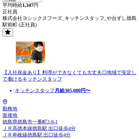
平均時給
1,347
円
正社員
株式会社ヨシックスフーズ_キッチンスタッフ_や台ずし徳島
駅前町 (正社員)
【入社祝金あり】料理ができなくても大丈夫◎地域で安定し
て働けるキッチンスタッフ
キッチンスタッフ
月給
305,000
円〜
勤務地
面接地
徳島県徳島市一番町2-8-1
ＪＲ高徳本線徳島駅 出口徒歩4分
ＪＲ牟岐線徳島駅 出口徒歩4分