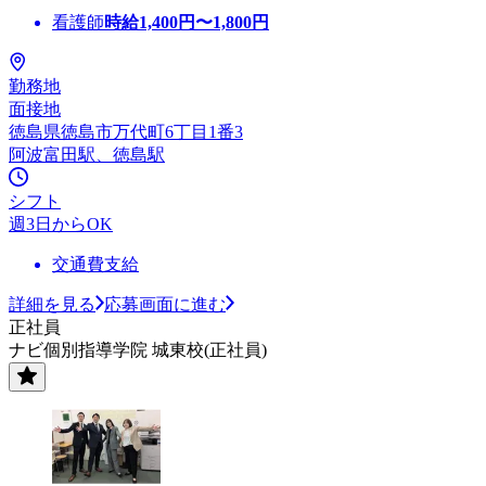
看護師
時給
1,400
円〜
1,800
円
勤務地
面接地
徳島県徳島市万代町6丁目1番3
阿波富田駅、徳島駅
シフト
週3日からOK
交通費支給
詳細を見る
応募画面に進む
正社員
ナビ個別指導学院 城東校(正社員)