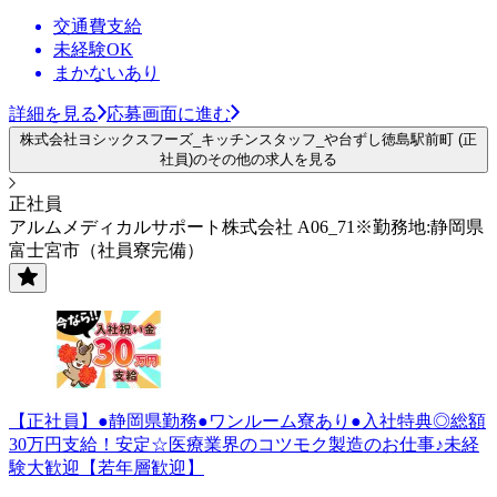
交通費支給
未経験OK
まかないあり
詳細を見る
応募画面に進む
株式会社ヨシックスフーズ_キッチンスタッフ_や台ずし徳島駅前町 (正
社員)のその他の求人を見る
正社員
アルムメディカルサポート株式会社 A06_71※勤務地:静岡県
富士宮市（社員寮完備）
【正社員】●静岡県勤務●ワンルーム寮あり●入社特典◎総額
30万円支給！安定☆医療業界のコツモク製造のお仕事♪未経
験大歓迎【若年層歓迎】