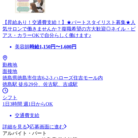
【昇給あり！交通費支給！】★パートスタイリスト募集★人
気サロンで働きませんか？復職希望の方大歓迎◎ネイル・ピ
アス・カラーOKで自分らしく働けます♪
美容師
時給
1,150
円〜
1,600
円
勤務地
面接地
徳島県徳島市住吉6-2-3 ハローズ住吉モール内
徳島駅 徒歩29分、佐古駅、吉成駅
シフト
1日3時間 週1日からOK
交通費支給
詳細を見る
応募画面に進む
アルバイト・パート