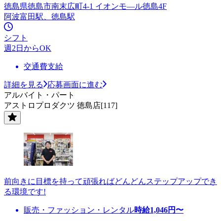
徳島県徳島市南末広町4-1 イオンモ—ル徳島4F
阿波富田駅、徳島駅
シフト
週2日からOK
交通費支給
詳細を見る
応募画面に進む
アルバイト・パート
アストロプロダクツ 徳島店[117]
前向きに目標を持って頑張ればどんどんステップアップでき
る環境です!
販売・ファッション・レンタル
時給
1,046
円〜