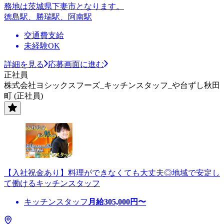
務地は茨城県下妻市となります。
徳島駅、勝瑞駅、阿南駅
交通費支給
未経験OK
詳細を見る
応募画面に進む
正社員
株式会社ヨシックスフーズ_キッチンスタッフ_や台ずし秋田
町 (正社員)
【入社祝金あり】料理ができなくても大丈夫◎地域で安定し
て働けるキッチンスタッフ
キッチンスタッフ
月給
305,000
円〜