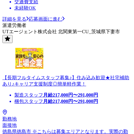
交通費支給
未経験OK
詳細を見る
応募画面に進む
派遣労働者
UTエージェント株式会社 北関東第一CU_茨城県下妻市
【長期フルタイムスタッフ募集♪】住み込み歓迎★社宅補助
あり♪キャリア支援制度◎簡単軽作業！
製造スタッフ
月給
217,000
円〜
291,000
円
梱包スタッフ
月給
217,000
円〜
291,000
円
勤務地
面接地
徳島県徳島市 ※こちらは募集エリアとなります。実際の勤