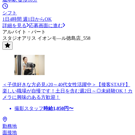
シフト
1日4時間 週1日からOK
詳細を見る
応募画面に進む
アルバイト・パート
スタジオアリス イオンモ—ル徳島店_558
＜子供好きな方必見♪20～40代女性活躍中＞【接客STAFF】
楽しい職場が自慢です！土日を含む週2日～◎未経験OK！カ
メラに興味のある方歓迎！
撮影スタッフ
時給
1,050
円〜
勤務地
面接地