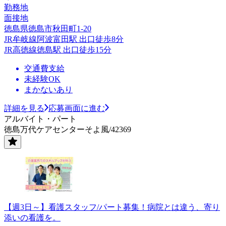
勤務地
面接地
徳島県徳島市秋田町1-20
JR牟岐線阿波富田駅 出口徒歩8分
JR高徳線徳島駅 出口徒歩15分
交通費支給
未経験OK
まかないあり
詳細を見る
応募画面に進む
アルバイト・パート
徳島万代ケアセンターそよ風/42369
【週3日～】看護スタッフ/パート募集！病院とは違う、寄り
添いの看護を。