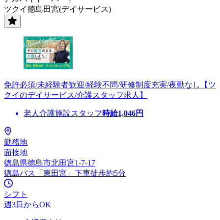
ツクイ徳島田宮(デイサービス)
免許必須/未経験者歓迎/経験不問/研修制度充実/夜勤なし【ツ
クイのデイサービス/介護スタッフ求人】
老人介護施設スタッフ
時給
1,046
円
勤務地
面接地
徳島県徳島市北田宮1-7-17
徳島バス「東田宮」下車徒歩約5分
シフト
週3日からOK