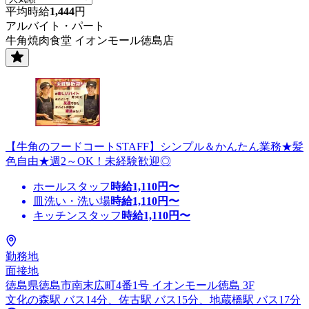
平均時給
1,444
円
アルバイト・パート
牛角焼肉食堂 イオンモール徳島店
【牛角のフードコートSTAFF】シンプル＆かんたん業務★髪
色自由★週2～OK！未経験歓迎◎
ホールスタッフ
時給
1,110
円〜
皿洗い・洗い場
時給
1,110
円〜
キッチンスタッフ
時給
1,110
円〜
勤務地
面接地
徳島県徳島市南末広町4番1号 イオンモール徳島 3F
文化の森駅 バス14分、佐古駅 バス15分、地蔵橋駅 バス17分