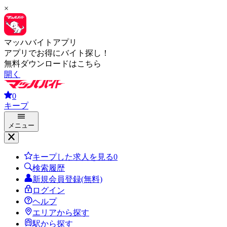
×
マッハバイトアプリ
アプリでお得にバイト探し！
無料ダウンロードはこちら
開く
0
キープ
メニュー
キープした求人を見る
0
検索履歴
新規会員登録(無料)
ログイン
ヘルプ
エリアから探す
駅から探す