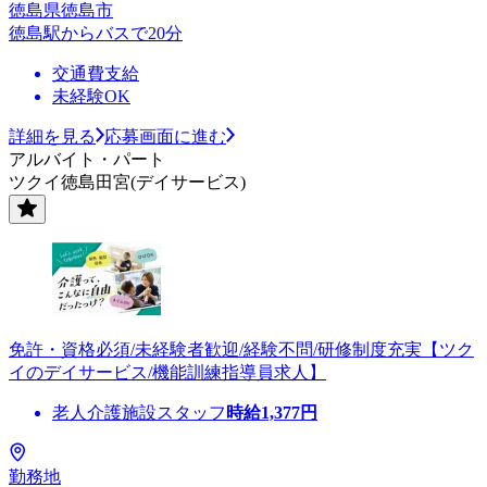
徳島県徳島市
徳島駅からバスで20分
交通費支給
未経験OK
詳細を見る
応募画面に進む
アルバイト・パート
ツクイ徳島田宮(デイサービス)
免許・資格必須/未経験者歓迎/経験不問/研修制度充実【ツク
イのデイサービス/機能訓練指導員求人】
老人介護施設スタッフ
時給
1,377
円
勤務地