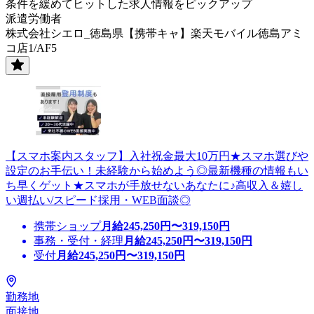
条件を緩めてヒットした求人情報をピックアップ
派遣労働者
株式会社シエロ_徳島県【携帯キャ】楽天モバイル徳島アミ
コ店1/AF5
【スマホ案内スタッフ】入社祝金最大10万円★スマホ選びや
設定のお手伝い！未経験から始めよう◎最新機種の情報もい
ち早くゲット★スマホが手放せないあなたに♪高収入＆嬉し
い週払い/スピード採用・WEB面談◎
携帯ショップ
月給
245,250
円〜
319,150
円
事務・受付・経理
月給
245,250
円〜
319,150
円
受付
月給
245,250
円〜
319,150
円
勤務地
面接地