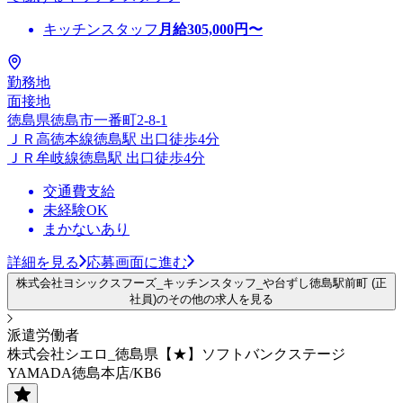
キッチンスタッフ
月給
305,000
円〜
勤務地
面接地
徳島県徳島市一番町2-8-1
ＪＲ高徳本線徳島駅 出口徒歩4分
ＪＲ牟岐線徳島駅 出口徒歩4分
交通費支給
未経験OK
まかないあり
詳細を見る
応募画面に進む
株式会社ヨシックスフーズ_キッチンスタッフ_や台ずし徳島駅前町 (正
社員)のその他の求人を見る
派遣労働者
株式会社シエロ_徳島県【★】ソフトバンクステージ
YAMADA徳島本店/KB6