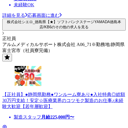
未経験OK
詳細を見る
応募画面に進む
株式会社シエロ_徳島県【★】ソフトバンクステージYAMADA徳島本
店/KB6のその他の求人を見る
正社員
アルムメディカルサポート株式会社 A06_71※勤務地:静岡県
富士宮市（社員寮完備）
【正社員】●静岡県勤務●ワンルーム寮あり●入社特典◎総額
30万円支給！安定☆医療業界のコツモク製造のお仕事♪未経
験大歓迎【若年層歓迎】
製造スタッフ
月給
225,000
円〜