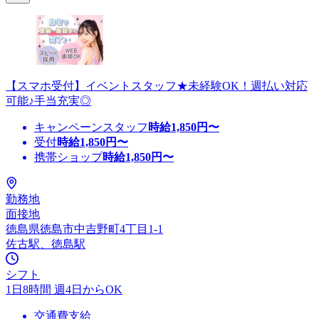
【スマホ受付】イベントスタッフ★未経験OK！週払い対応
可能♪手当充実◎
キャンペーンスタッフ
時給
1,850
円〜
受付
時給
1,850
円〜
携帯ショップ
時給
1,850
円〜
勤務地
面接地
徳島県徳島市中吉野町4丁目1-1
佐古駅、徳島駅
シフト
1日8時間 週4日からOK
交通費支給