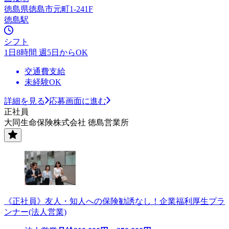
徳島県徳島市元町1-241F
徳島駅
シフト
1日8時間 週5日からOK
交通費支給
未経験OK
詳細を見る
応募画面に進む
正社員
大同生命保険株式会社 徳島営業所
《正社員》友人・知人への保険勧誘なし！企業福利厚生プラ
ンナー(法人営業)