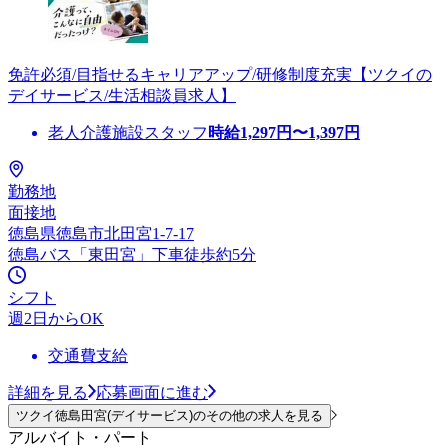
免許必須/目指せるキャリアアップ/研修制度充実【ツクイの
デイサービス/生活相談員求人】
老人介護施設スタッフ
時給
1,297
円〜
1,397
円
勤務地
面接地
徳島県徳島市北田宮1-7-17
徳島バス「東田宮」下車徒歩約5分
シフト
週2日からOK
交通費支給
詳細を見る
応募画面に進む
ツクイ徳島田宮(デイサービス)のその他の求人を見る
アルバイト・パート