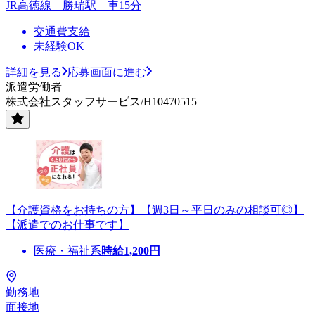
JR高徳線 勝瑞駅 車15分
交通費支給
未経験OK
詳細を見る
応募画面に進む
派遣労働者
株式会社スタッフサービス/H10470515
【介護資格をお持ちの方】【週3日～平日のみの相談可◎】
【派遣でのお仕事です】
医療・福祉系
時給
1,200
円
勤務地
面接地