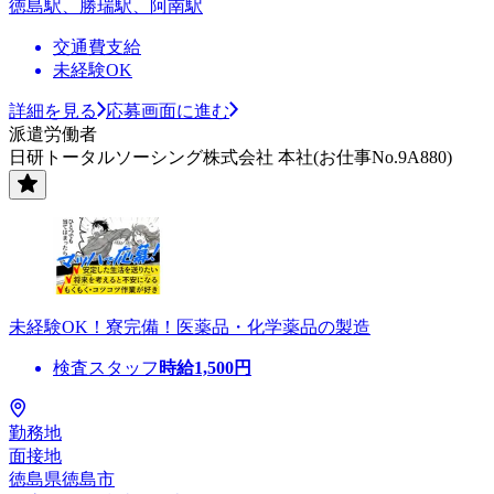
徳島駅、勝瑞駅、阿南駅
交通費支給
未経験OK
詳細を見る
応募画面に進む
派遣労働者
日研トータルソーシング株式会社 本社(お仕事No.9A880)
未経験OK！寮完備！医薬品・化学薬品の製造
検査スタッフ
時給
1,500
円
勤務地
面接地
徳島県徳島市