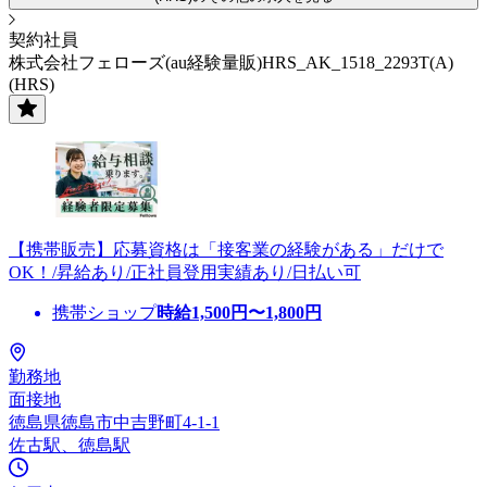
契約社員
株式会社フェローズ(au経験量販)HRS_AK_1518_2293T(A)
(HRS)
【携帯販売】応募資格は「接客業の経験がある」だけで
OK！/昇給あり/正社員登用実績あり/日払い可
携帯ショップ
時給
1,500
円〜
1,800
円
勤務地
面接地
徳島県徳島市中吉野町4-1-1
佐古駅、徳島駅