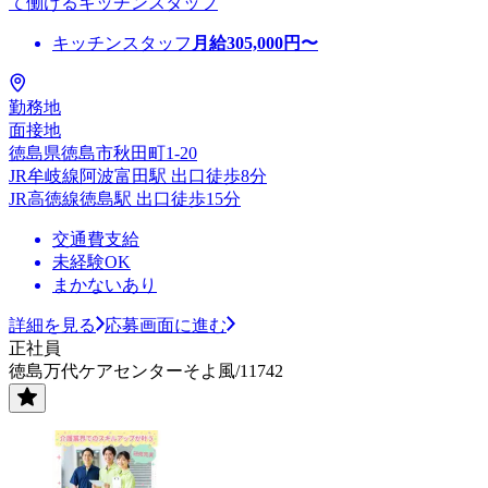
て働けるキッチンスタッフ
キッチンスタッフ
月給
305,000
円〜
勤務地
面接地
徳島県徳島市秋田町1-20
JR牟岐線阿波富田駅 出口徒歩8分
JR高徳線徳島駅 出口徒歩15分
交通費支給
未経験OK
まかないあり
詳細を見る
応募画面に進む
正社員
徳島万代ケアセンターそよ風/11742