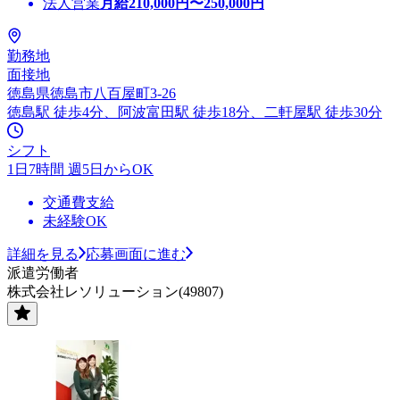
法人営業
月給
210,000
円〜
250,000
円
勤務地
面接地
徳島県徳島市八百屋町3-26
徳島駅 徒歩4分、阿波富田駅 徒歩18分、二軒屋駅 徒歩30分
シフト
1日7時間 週5日からOK
交通費支給
未経験OK
詳細を見る
応募画面に進む
派遣労働者
株式会社レソリューション(49807)