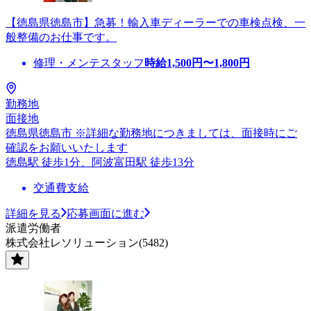
【徳島県徳島市】急募！輸入車ディーラーでの車検点検、一
般整備のお仕事です。
修理・メンテスタッフ
時給
1,500
円〜
1,800
円
勤務地
面接地
徳島県徳島市 ※詳細な勤務地につきましては、面接時にご
確認をお願いいたします
徳島駅 徒歩1分、阿波富田駅 徒歩13分
交通費支給
詳細を見る
応募画面に進む
派遣労働者
株式会社レソリューション(5482)