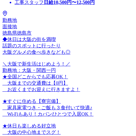
工事スタッフ
日給
10,500
円〜
12,500
円
勤務地
面接地
徳島県徳島市
◆休日は大阪の街を満喫
話題のスポットに行ったり
大阪グルメの食べ歩きなども◎
＼大阪で新生活はじめよう！／
勤務地：大阪・関西一円
★全国どこからでも応募OK！
大阪までの交通費は【0円】
お近くまでお迎えに行きますよ！
★すぐに住める【寮完備】
家具家電つき・ご飯も３食付いて快適♪
Wi-Fiもあり！カバンひとつで入居OK！
★休日も楽しめる好立地
大阪の中心地までスグ！