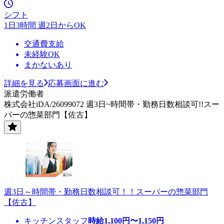
シフト
1日3時間 週2日からOK
交通費支給
未経験OK
まかないあり
詳細を見る
応募画面に進む
派遣労働者
株式会社iDA/26099072 週3日~時間帯・勤務日数相談可!!スー
パーの惣菜部門【佐古】
週3日～時間帯・勤務日数相談可！！スーパーの惣菜部門
【佐古】
キッチンスタッフ
時給
1,100
円〜
1,150
円