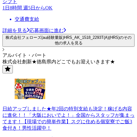
シフト
1日8時間 週5日からOK
交通費支給
詳細を見る
応募画面に進む
株式会社フェローズ(au経験量販)HRS_AK_1518_2293T(A)(HRS)のその
他の求人を見る
アルバイト・パート
株式会社創新★徳島県内どこでもお迎えいきます★
日給アップしました★年2回の特別支給も決定！稼げる内容
に進化！！「大阪においでよ！」全国からスタッフが集まっ
てます！【現場での簡単作業】スグに住める個室寮でご飯3
食付き！男性活躍中！