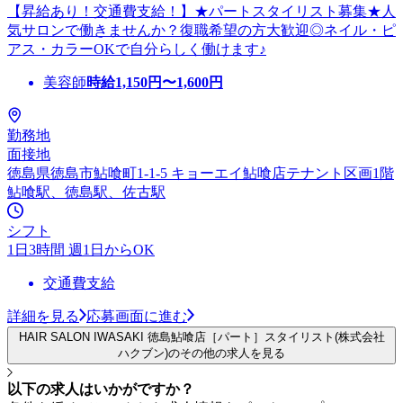
【昇給あり！交通費支給！】★パートスタイリスト募集★人
気サロンで働きませんか？復職希望の方大歓迎◎ネイル・ピ
アス・カラーOKで自分らしく働けます♪
美容師
時給
1,150
円〜
1,600
円
勤務地
面接地
徳島県徳島市鮎喰町1-1-5 キョーエイ鮎喰店テナント区画1階
鮎喰駅、徳島駅、佐古駅
シフト
1日3時間 週1日からOK
交通費支給
詳細を見る
応募画面に進む
HAIR SALON IWASAKI 徳島鮎喰店［パート］スタイリスト(株式会社
ハクブン)のその他の求人を見る
以下の求人はいかがですか？