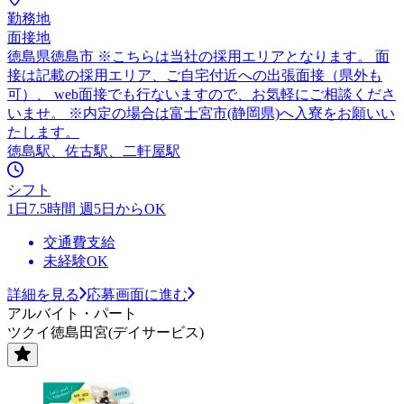
勤務地
面接地
徳島県徳島市 ※こちらは当社の採用エリアとなります。 面
接は記載の採用エリア、ご自宅付近への出張面接（県外も
可）、 web面接でも行ないますので、お気軽にご相談くださ
いませ。 ※内定の場合は富士宮市(静岡県)へ入寮をお願いい
たします。
徳島駅、佐古駅、二軒屋駅
シフト
1日7.5時間 週5日からOK
交通費支給
未経験OK
詳細を見る
応募画面に進む
アルバイト・パート
ツクイ徳島田宮(デイサービス)