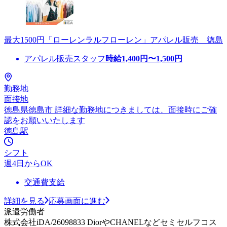
最大1500円「ローレンラルフローレン」アパレル販売 徳島
アパレル販売スタッフ
時給
1,400
円〜
1,500
円
勤務地
面接地
徳島県徳島市 詳細な勤務地につきましては、面接時にご確
認をお願いいたします
徳島駅
シフト
週4日からOK
交通費支給
詳細を見る
応募画面に進む
派遣労働者
株式会社iDA/26098833 DiorやCHANELなどセミセルフコス