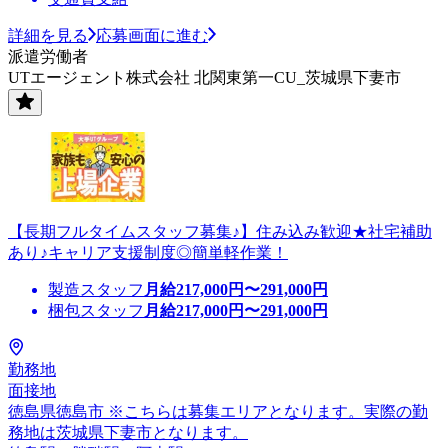
詳細を見る
応募画面に進む
派遣労働者
UTエージェント株式会社 北関東第一CU_茨城県下妻市
【長期フルタイムスタッフ募集♪】住み込み歓迎★社宅補助
あり♪キャリア支援制度◎簡単軽作業！
製造スタッフ
月給
217,000
円〜
291,000
円
梱包スタッフ
月給
217,000
円〜
291,000
円
勤務地
面接地
徳島県徳島市 ※こちらは募集エリアとなります。実際の勤
務地は茨城県下妻市となります。