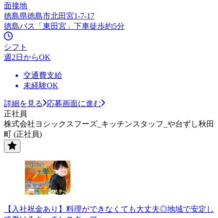
面接地
徳島県徳島市北田宮1-7-17
徳島バス「東田宮」下車徒歩約5分
シフト
週2日からOK
交通費支給
未経験OK
詳細を見る
応募画面に進む
正社員
株式会社ヨシックスフーズ_キッチンスタッフ_や台ずし秋田
町 (正社員)
【入社祝金あり】料理ができなくても大丈夫◎地域で安定し