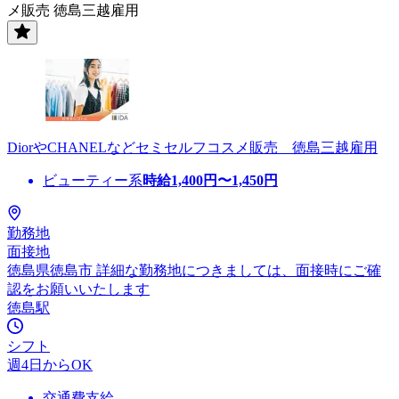
メ販売 徳島三越雇用
DiorやCHANELなどセミセルフコスメ販売 徳島三越雇用
ビューティー系
時給
1,400
円〜
1,450
円
勤務地
面接地
徳島県徳島市 詳細な勤務地につきましては、面接時にご確
認をお願いいたします
徳島駅
シフト
週4日からOK
交通費支給