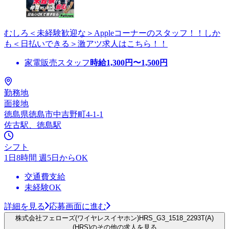
むしろ＜未経験歓迎な＞Appleコーナーのスタッフ！！しか
も＜日払いできる＞激アツ求人はこちら！！
家電販売スタッフ
時給
1,300
円〜
1,500
円
勤務地
面接地
徳島県徳島市中吉野町4-1-1
佐古駅、徳島駅
シフト
1日8時間 週5日からOK
交通費支給
未経験OK
詳細を見る
応募画面に進む
株式会社フェローズ(ワイヤレスイヤホン)HRS_G3_1518_2293T(A)
(HRS)のその他の求人を見る