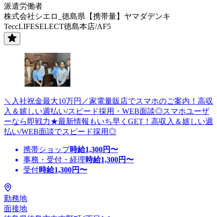
派遣労働者
株式会社シエロ_徳島県【携帯量】ヤマダデンキ
TeccLIFESELECT徳島本店/AF5
＼入社祝金最大10万円／家電量販店でスマホのご案内！高収
入＆嬉しい週払い/スピード採用・WEB面談◎スマホユーザ
ーなら即戦力★最新情報もいち早くGET！高収入＆嬉しい週
払い/WEB面談でスピード採用◎
携帯ショップ
時給
1,300
円〜
事務・受付・経理
時給
1,300
円〜
受付
時給
1,300
円〜
勤務地
面接地