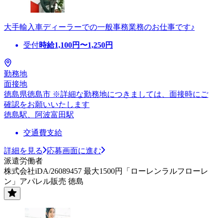
大手輸入車ディーラーでの一般事務業務のお仕事です♪
受付
時給
1,100
円〜
1,250
円
勤務地
面接地
徳島県徳島市 ※詳細な勤務地につきましては、面接時にご
確認をお願いいたします
徳島駅、阿波富田駅
交通費支給
詳細を見る
応募画面に進む
派遣労働者
株式会社iDA/26089457 最大1500円「ローレンラルフローレ
ン」アパレル販売 徳島