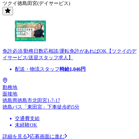
ツクイ徳島田宮(デイサービス)
免許必須/勤務日数応相談/運転免許があればOK【ツクイのデ
イサービス/送迎スタッフ求人】
配送・物流スタッフ
時給
1,046
円
勤務地
面接地
徳島県徳島市北田宮1-7-17
徳島バス「東田宮」下車徒歩約5分
交通費支給
未経験OK
詳細を見る
応募画面に進む