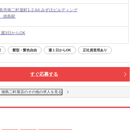
島市南二軒屋町1-2-64 みずほビルディング
、徳島駅
 週3日からOK
迎
髪型・髪色自由
週１日からOK
正社員登用あり
すぐ応募する
 徳島二軒屋店のその他の求人を見る