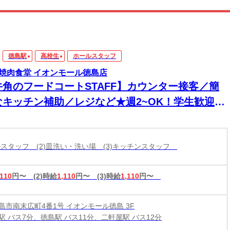
徳島駅
高校生
ホールスタッフ
焼肉食堂 イオンモール徳島店
牛角のフードコートSTAFF】カウンター接客／簡
なキッチン補助／レジなど★週2~OK！学生歓迎☆
ールスタッフ (2)皿洗い・洗い場 (3)キッチンスタッフ
,110
円〜
(2)時給
1,110
円〜
(3)時給
1,110
円〜
島市南末広町4番1号 イオンモール徳島 3F
駅 バス7分、徳島駅 バス11分、二軒屋駅 バス12分