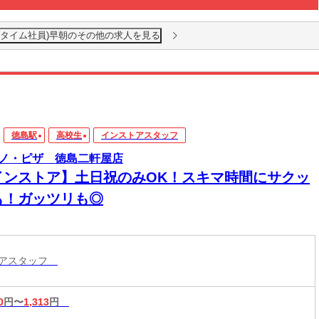
(タイム社員)早朝のその他の求人を見る
徳島駅
高校生
インストアスタッフ
ノ・ピザ 徳島二軒屋店
インストア】土日祝のみOK！スキマ時間にサクッ
も！ガッツリも◎
トアスタッフ
0
円〜
1,313
円