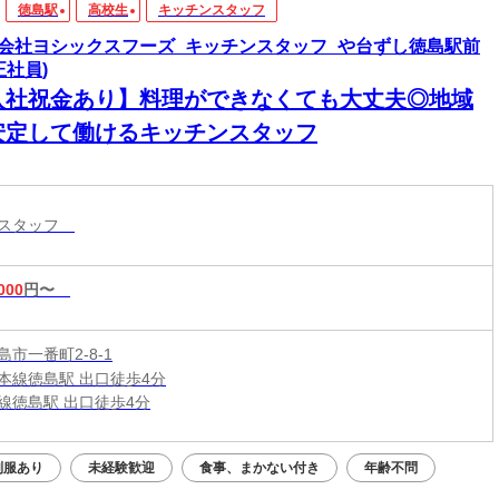
徳島駅
高校生
キッチンスタッフ
会社ヨシックスフーズ_キッチンスタッフ_や台ずし徳島駅前
正社員)
入社祝金あり】料理ができなくても大丈夫◎地域
安定して働けるキッチンスタッフ
ンスタッフ
000
円〜
市一番町2-8-1
本線徳島駅 出口徒歩4分
線徳島駅 出口徒歩4分
制服あり
未経験歓迎
食事、まかない付き
年齢不問