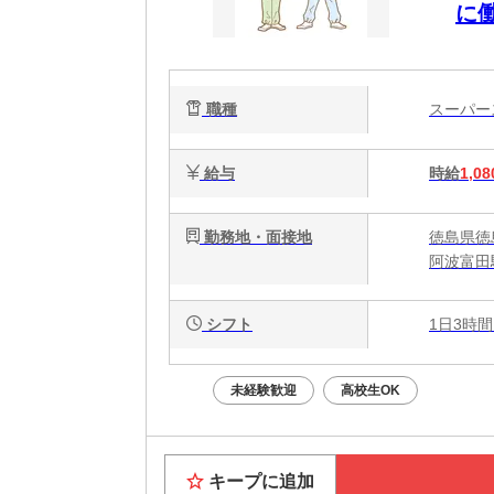
に
職種
スーパ
給与
時給
1,08
勤務地・面接地
徳島県徳
阿波富田
シフト
1日3時間
未経験歓迎
高校生OK
キープに追加