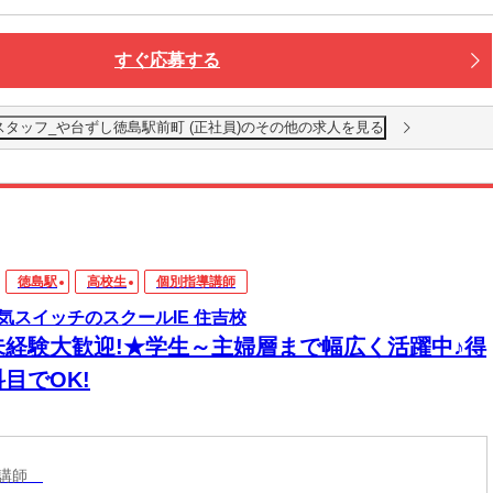
すぐ応募する
タッフ_や台ずし徳島駅前町 (正社員)のその他の求人を見る
徳島駅
高校生
個別指導講師
気スイッチのスクールIE 住吉校
未経験大歓迎!★学生～主婦層まで幅広く活躍中♪得
目でOK!
導講師