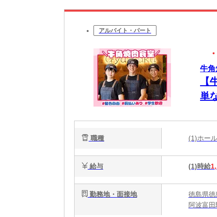
アルバイト・パート
牛角
【
単
彡
職種
(1)ホ
給与
(1)時給
1
勤務地・面接地
徳島県徳
阿波富田