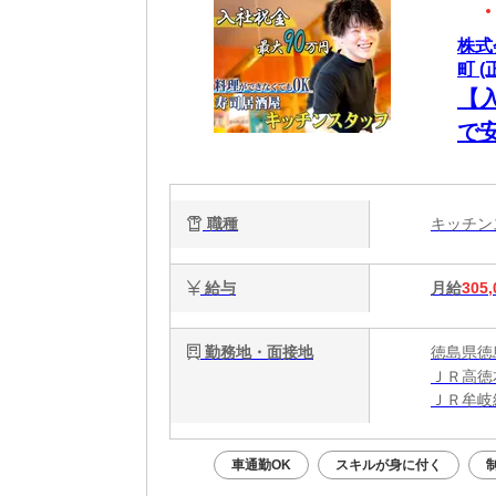
株式
町 (
【
で
職種
キッチ
給与
月給
305,
勤務地・面接地
徳島県徳島
ＪＲ高徳
ＪＲ牟岐
車通勤OK
スキルが身に付く