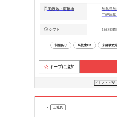
勤務地・面接地
徳島県徳
二軒屋駅
シフト
1日3時間
制服あり
高校生OK
未経験歓
キープに追加
ドミノ・ピザ
正社員