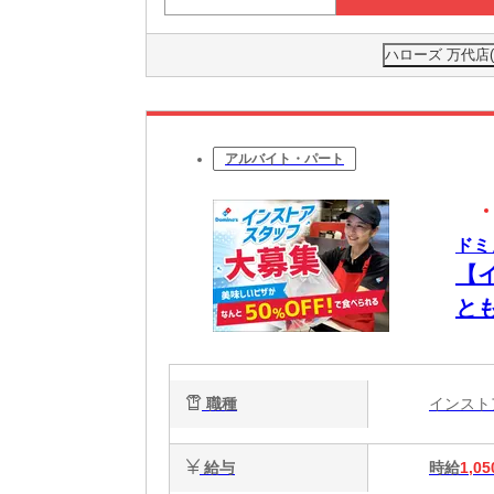
ハローズ 万代店
アルバイト・パート
ドミ
【
と
職種
インス
給与
時給
1,05