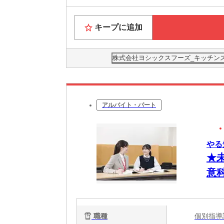
キープに追加
株式会社ヨシックスフーズ_キッチンス
アルバイト・パート
やる
★
意科
職種
個別指