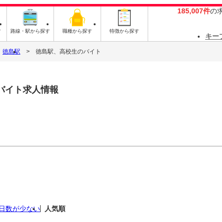
185,007件
の
す
路線・駅から探す
職種から探す
特徴から探す
キー
徳島駅
徳島駅、高校生のバイト
バイト求人情報
日数が少ない
人気順