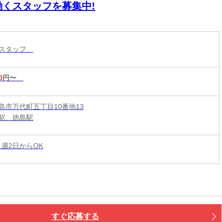
働くスタッフを募集中!
ースタッフ
0
円〜
島市万代町五丁目10番地13
駅、徳島駅
 週2日からOK
すぐ応募する