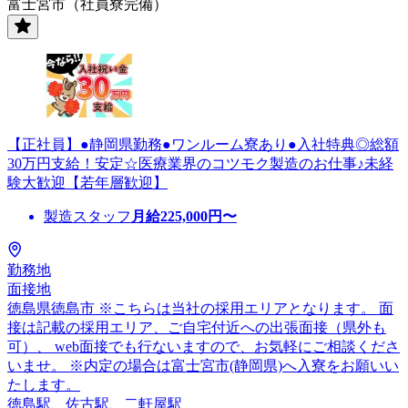
富士宮市（社員寮完備）
【正社員】●静岡県勤務●ワンルーム寮あり●入社特典◎総額
30万円支給！安定☆医療業界のコツモク製造のお仕事♪未経
験大歓迎【若年層歓迎】
製造スタッフ
月給
225,000
円〜
勤務地
面接地
徳島県徳島市 ※こちらは当社の採用エリアとなります。 面
接は記載の採用エリア、ご自宅付近への出張面接（県外も
可）、 web面接でも行ないますので、お気軽にご相談くださ
いませ。 ※内定の場合は富士宮市(静岡県)へ入寮をお願いい
たします。
徳島駅、佐古駅、二軒屋駅