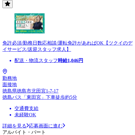
免許必須/勤務日数応相談/運転免許があればOK【ツクイのデ
イサービス/送迎スタッフ求人】
配送・物流スタッフ
時給
1,046
円
勤務地
面接地
徳島県徳島市北田宮1-7-17
徳島バス「東田宮」下車徒歩約5分
交通費支給
未経験OK
詳細を見る
応募画面に進む
アルバイト・パート