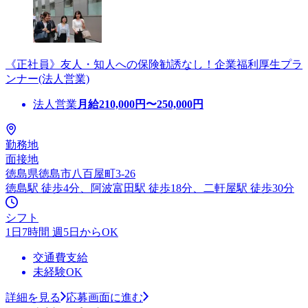
《正社員》友人・知人への保険勧誘なし！企業福利厚生プラ
ンナー(法人営業)
法人営業
月給
210,000
円〜
250,000
円
勤務地
面接地
徳島県徳島市八百屋町3-26
徳島駅 徒歩4分、阿波富田駅 徒歩18分、二軒屋駅 徒歩30分
シフト
1日7時間 週5日からOK
交通費支給
未経験OK
詳細を見る
応募画面に進む