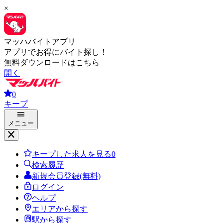
×
マッハバイトアプリ
アプリでお得にバイト探し！
無料ダウンロードはこちら
開く
0
キープ
メニュー
キープした求人を見る
0
検索履歴
新規会員登録(無料)
ログイン
ヘルプ
エリアから探す
駅から探す