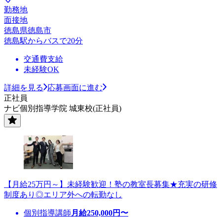
勤務地
面接地
徳島県徳島市
徳島駅からバスで20分
交通費支給
未経験OK
詳細を見る
応募画面に進む
正社員
ナビ個別指導学院 城東校(正社員)
【月給25万円～】未経験歓迎！塾の教室長募集★充実の研修
制度あり◎エリア外への転勤なし
個別指導講師
月給
250,000
円〜