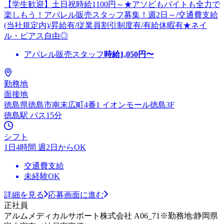
【学生歓迎】土日祝時給1100円～★アソビもバイトも全力で
楽しもう！アパレル販売スタッフ募集！週2日～/交通費支給
(当社規定内)/昇給有/従業員割引制度有/有給休暇有★ネイ
ル・ピアス自由◎
アパレル販売スタッフ
時給
1,050
円〜
勤務地
面接地
徳島県徳島市南末広町4番1 イオンモール徳島3F
徳島駅 バス15分
シフト
1日4時間 週2日からOK
交通費支給
未経験OK
詳細を見る
応募画面に進む
正社員
アルムメディカルサポート株式会社 A06_71※勤務地:静岡県