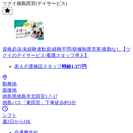
ツクイ徳島田宮(デイサービス)
資格必須/未経験者歓迎/経験不問/研修制度充実/夜勤なし【ツ
クイのデイサービス/看護スタッフ求人】
老人介護施設スタッフ
時給
1,377
円
勤務地
面接地
徳島県徳島市北田宮1-7-17
徳島バス「東田宮」下車徒歩約5分
シフト
週2日からOK
交通費支給