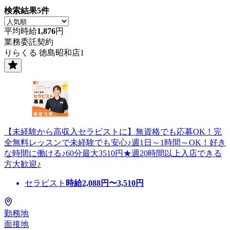
検索結果
5
件
平均時給
1,876
円
業務委託契約
りらくる 徳島昭和店1
【未経験から高収入セラピストに】無資格でも応募OK！完
全無料レッスンで未経験でも安心♪週1日～1時間～OK！好き
な時間に働ける♪60分最大3510円★週20時間以上入店できる
方大歓迎♪
セラピスト
時給
2,088
円〜
3,510
円
勤務地
面接地