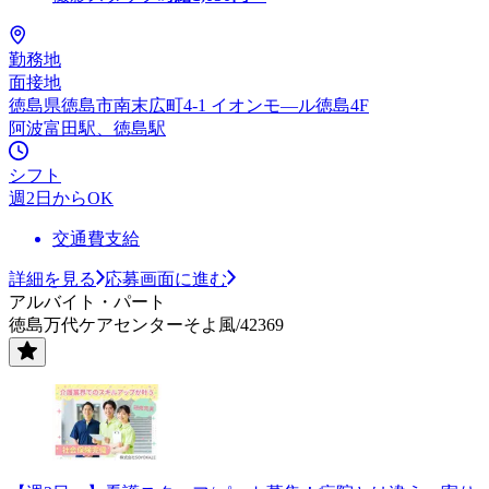
勤務地
面接地
徳島県徳島市南末広町4-1 イオンモ—ル徳島4F
阿波富田駅、徳島駅
シフト
週2日からOK
交通費支給
詳細を見る
応募画面に進む
アルバイト・パート
徳島万代ケアセンターそよ風/42369