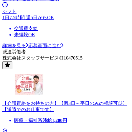
シフト
1日7.5時間 週5日からOK
交通費支給
未経験OK
詳細を見る
応募画面に進む
派遣労働者
株式会社スタッフサービス/H10470515
【介護資格をお持ちの方】【週3日～平日のみの相談可◎】
【派遣でのお仕事です】
医療・福祉系
時給
1,200
円