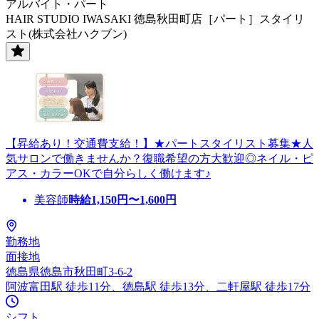
アルバイト・パート
HAIR STUDIO IWASAKI 徳島秋田町店［パート］スタイリ
スト(株式会社ハクブン)
【昇給あり！交通費支給！】★パートスタイリスト募集★人
気サロンで働きませんか？復職希望の方大歓迎◎ネイル・ピ
アス・カラーOKで自分らしく働けます♪
美容師
時給
1,150
円〜
1,600
円
勤務地
面接地
徳島県徳島市秋田町3-6-2
阿波富田駅 徒歩11分、徳島駅 徒歩13分、二軒屋駅 徒歩17分
シフト