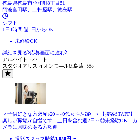
徳島県徳島市昭和町8丁目51
阿波富田駅、二軒屋駅、徳島駅
シフト
1日1時間 週1日からOK
未経験OK
詳細を見る
応募画面に進む
アルバイト・パート
スタジオアリス イオンモ—ル徳島店_558
＜子供好きな方必見♪20～40代女性活躍中＞【接客STAFF】
楽しい職場が自慢です！土日を含む週2日～◎未経験OK！カ
メラに興味のある方歓迎！
撮影スタッフ
時給
1,050
円〜