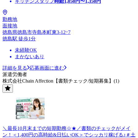
キッチンスタッフ
時給
1,050
円〜
1,350
円
勤務地
面接地
徳島県徳島市寺島本町東3-12ｰ7
徳島駅 徒歩1分
未経験OK
まかないあり
詳細を見る
応募画面に進む
派遣労働者
株式会社Chain Affection【書類チェック/短期募集】(1)
＼最長10月末までの短期勤務☆★／書類のチェックがメイ
ン！＜1,400円の高時給&日払いOK＞でシッカリ稼げる♪＃土