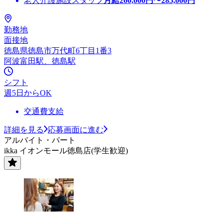
老人介護施設スタッフ
月給
260,000
円〜
285,000
円
勤務地
面接地
徳島県徳島市万代町6丁目1番3
阿波富田駅、徳島駅
シフト
週5日からOK
交通費支給
詳細を見る
応募画面に進む
アルバイト・パート
ikka イオンモール徳島店(学生歓迎)