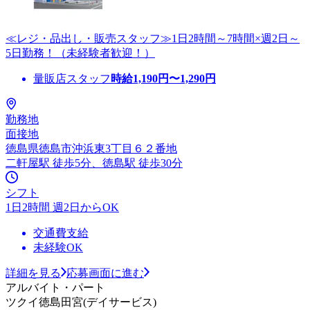
≪レジ・品出し・販売スタッフ≫1日2時間～7時間×週2日～
5日勤務！（未経験者歓迎！）
量販店スタッフ
時給
1,190
円〜
1,290
円
勤務地
面接地
徳島県徳島市沖浜東3丁目６２番地
二軒屋駅 徒歩5分、徳島駅 徒歩30分
シフト
1日2時間 週2日からOK
交通費支給
未経験OK
詳細を見る
応募画面に進む
アルバイト・パート
ツクイ徳島田宮(デイサービス)