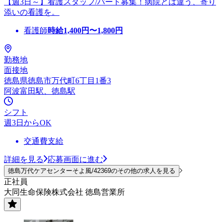
【週3日～】看護スタッフ/パート募集！病院とは違う、寄り
添いの看護を。
看護師
時給
1,400
円〜
1,800
円
勤務地
面接地
徳島県徳島市万代町6丁目1番3
阿波富田駅、徳島駅
シフト
週3日からOK
交通費支給
詳細を見る
応募画面に進む
徳島万代ケアセンターそよ風/42369のその他の求人を見る
正社員
大同生命保険株式会社 徳島営業所