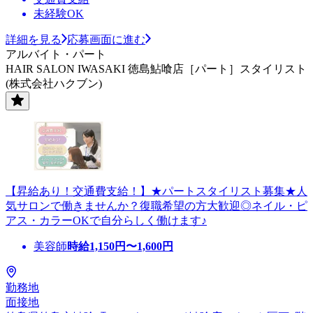
未経験OK
詳細を見る
応募画面に進む
アルバイト・パート
HAIR SALON IWASAKI 徳島鮎喰店［パート］スタイリスト
(株式会社ハクブン)
【昇給あり！交通費支給！】★パートスタイリスト募集★人
気サロンで働きませんか？復職希望の方大歓迎◎ネイル・ピ
アス・カラーOKで自分らしく働けます♪
美容師
時給
1,150
円〜
1,600
円
勤務地
面接地