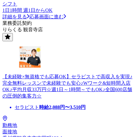
シフト
1日1時間 週1日からOK
詳細を見る
応募画面に進む
業務委託契約
りらくる 観音寺店
【未経験×無資格でも応募OK】セラピストで高収入を実現♪
完全無料レッスンで未経験でも安心♪Wワーク&短時間入店
OK♪平均月収33万円☆週1日～1時間～でもOK♪全国600店舗
の圧倒的集客力☆
セラピスト
時給
2,088
円〜
3,510
円
勤務地
面接地