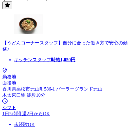
【うどんコーナースタッフ】自分に合った働き方で安心の勤
務♪
キッチンスタッフ
時給
1,050
円
勤務地
面接地
香川県高松市元山町586-1 パーラーグランド元山
木太東口駅 徒歩10分
シフト
1日5時間 週2日からOK
未経験OK