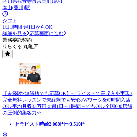
香川県観音寺市吉岡町190-1
本山(香川)駅
シフト
1日1時間 週1日からOK
詳細を見る
応募画面に進む
業務委託契約
りらくる 丸亀店
【未経験×無資格でも応募OK】セラピストで高収入を実現♪
完全無料レッスンで未経験でも安心♪Wワーク&短時間入店
OK♪平均月収33万円☆週1日～1時間～でもOK♪全国600店舗
の圧倒的集客力☆
セラピスト
時給
2,088
円〜
3,510
円