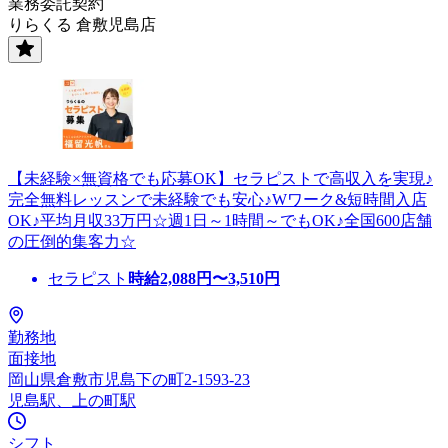
業務委託契約
りらくる 倉敷児島店
【未経験×無資格でも応募OK】セラピストで高収入を実現♪
完全無料レッスンで未経験でも安心♪Wワーク&短時間入店
OK♪平均月収33万円☆週1日～1時間～でもOK♪全国600店舗
の圧倒的集客力☆
セラピスト
時給
2,088
円〜
3,510
円
勤務地
面接地
岡山県倉敷市児島下の町2-1593-23
児島駅、上の町駅
シフト