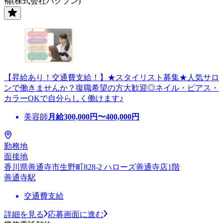
補(株式会社ハクブン)
【昇給あり！交通費支給！】★スタイリスト募集★人気サロ
ンで働きませんか？復職希望の方大歓迎◎ネイル・ピアス・
カラーOKで自分らしく働けます♪
美容師
月給
300,000
円〜
400,000
円
勤務地
面接地
香川県善通寺市生野町828-2 ハローズ善通寺店1階
善通寺駅
交通費支給
詳細を見る
応募画面に進む