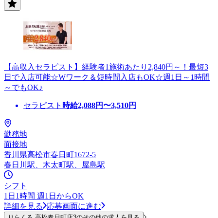
【高収入セラピスト】経験者1施術あたり2,840円～！最短3
日で入店可能☆Wワーク＆短時間入店もOK☆週1日～1時間
～でもOK♪
セラピスト
時給
2,088
円〜
3,510
円
勤務地
面接地
香川県高松市春日町1672-5
春日川駅、木太町駅、屋島駅
シフト
1日1時間 週1日からOK
詳細を見る
応募画面に進む
りらくる 高松春日町店3のその他の求人を見る