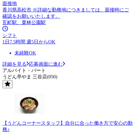
面接地
香川県高松市 ※詳細な勤務地につきましては、面接時にご
確認をお願いいたします。
瓦町駅、栗林公園駅
シフト
1日7.5時間 週5日からOK
未経験OK
詳細を見る
応募画面に進む
アルバイト・パート
うどん亭やま 三谷店(050)
【うどんコーナースタッフ】自分に合った働き方で安心の勤
務♪