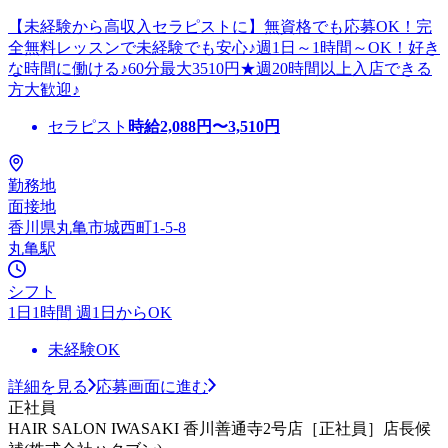
【未経験から高収入セラピストに】無資格でも応募OK！完
全無料レッスンで未経験でも安心♪週1日～1時間～OK！好き
な時間に働ける♪60分最大3510円★週20時間以上入店できる
方大歓迎♪
セラピスト
時給
2,088
円〜
3,510
円
勤務地
面接地
香川県丸亀市城西町1-5-8
丸亀駅
シフト
1日1時間 週1日からOK
未経験OK
詳細を見る
応募画面に進む
正社員
HAIR SALON IWASAKI 香川善通寺2号店［正社員］店長候