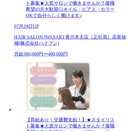
ト募集★人気サロンで働きませんか？復職
希望の方大歓迎◎ネイル・ピアス・カラー
OKで自分らしく働けます♪
07月29日UP
HAIR SALON IWASAKI 香川木太店［正社員］店長候
補(株式会社ハクブン)
月給300,000円〜400,000円
【昇給あり！交通費支給！】★スタイリス
ト募集★人気サロンで働きませんか？復職