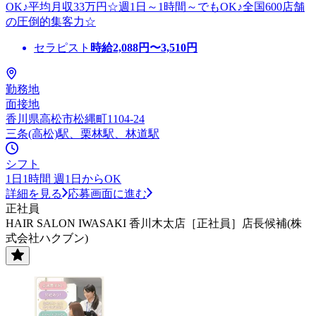
OK♪平均月収33万円☆週1日～1時間～でもOK♪全国600店舗
の圧倒的集客力☆
セラピスト
時給
2,088
円〜
3,510
円
勤務地
面接地
香川県高松市松縄町1104-24
三条(高松)駅、栗林駅、林道駅
シフト
1日1時間 週1日からOK
詳細を見る
応募画面に進む
正社員
HAIR SALON IWASAKI 香川木太店［正社員］店長候補(株
式会社ハクブン)