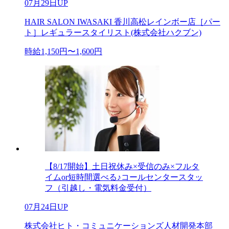
07月29日UP
HAIR SALON IWASAKI 香川高松レインボー店［パー
ト］レギュラースタイリスト(株式会社ハクブン)
時給1,150円〜1,600円
【8/17開始】土日祝休み×受信のみ×フルタ
イムor短時間選べる♪コールセンタースタッ
フ（引越し・電気料金受付）
07月24日UP
株式会社ヒト・コミュニケーションズ人材開発本部