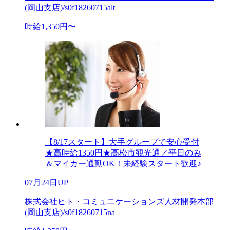
(岡山支店)/s0f18260715alt
時給1,350円〜
【8/17スタート】大手グループで安心受付
★高時給1350円★高松市観光通／平日のみ
＆マイカー通勤OK！未経験スタート歓迎♪
07月24日UP
株式会社ヒト・コミュニケーションズ人材開発本部
(岡山支店)/s0f18260715na