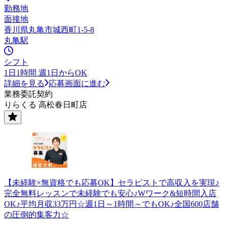
勤務地
面接地
香川県丸亀市城西町1-5-8
丸亀駅
シフト
1日1時間 週1日からOK
詳細を見る
応募画面に進む
業務委託契約
りらくる 高松春日町店
【未経験×無資格でも応募OK】セラピストで高収入を実現♪
完全無料レッスンで未経験でも安心♪Wワーク&短時間入店
OK♪平均月収33万円☆週1日～1時間～でもOK♪全国600店舗
の圧倒的集客力☆