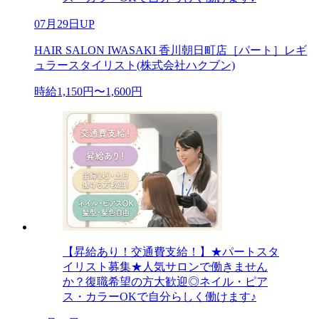
07月29日UP
HAIR SALON IWASAKI 香川朝日町店［パート］レギ
ュラースタイリスト(株式会社ハクブン)
時給1,150円〜1,600円
【昇給あり！交通費支給！】★パートスタ
イリスト募集★人気サロンで働きません
か？復職希望の方大歓迎◎ネイル・ピア
ス・カラーOKで自分らしく働けます♪