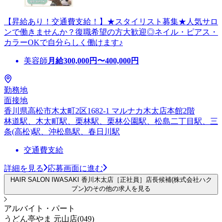
【昇給あり！交通費支給！】★スタイリスト募集★人気サロ
ンで働きませんか？復職希望の方大歓迎◎ネイル・ピアス・
カラーOKで自分らしく働けます♪
美容師
月給
300,000
円〜
400,000
円
勤務地
面接地
香川県高松市木太町2区1682-1 マルナカ木太店本館2階
林道駅、木太町駅、栗林駅、栗林公園駅、松島二丁目駅、三
条(高松)駅、沖松島駅、春日川駅
交通費支給
詳細を見る
応募画面に進む
HAIR SALON IWASAKI 香川木太店［正社員］店長候補(株式会社ハク
ブン)のその他の求人を見る
アルバイト・パート
うどん亭やま 元山店(049)