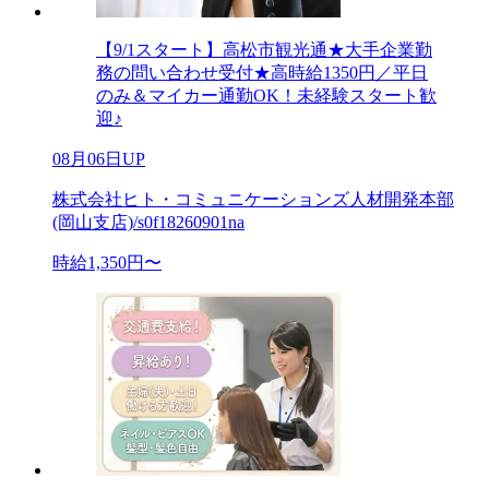
【9/1スタート】高松市観光通★大手企業勤
務の問い合わせ受付★高時給1350円／平日
のみ＆マイカー通勤OK！未経験スタート歓
迎♪
08月06日UP
株式会社ヒト・コミュニケーションズ人材開発本部
(岡山支店)/s0f18260901na
時給1,350円〜