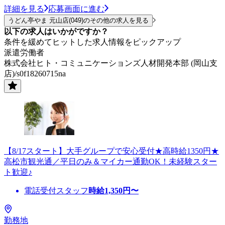
詳細を見る
応募画面に進む
うどん亭やま 元山店(049)のその他の求人を見る
以下の求人はいかがですか？
条件を緩めてヒットした求人情報をピックアップ
派遣労働者
株式会社ヒト・コミュニケーションズ人材開発本部 (岡山支
店)/s0f18260715na
【8/17スタート】大手グループで安心受付★高時給1350円★
高松市観光通／平日のみ＆マイカー通勤OK！未経験スター
ト歓迎♪
電話受付スタッフ
時給
1,350
円〜
勤務地