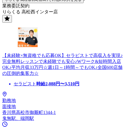
業務委託契約
りらくる 高松西インター店
【未経験×無資格でも応募OK】セラピストで高収入を実現♪
完全無料レッスンで未経験でも安心♪Wワーク&短時間入店
OK♪平均月収33万円☆週1日～1時間～でもOK♪全国600店舗
の圧倒的集客力☆
セラピスト
時給
2,088
円〜
3,510
円
勤務地
面接地
香川県高松市御厩町1344-1
鬼無駅、端岡駅