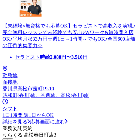
【未経験×無資格でも応募OK】セラピストで高収入を実現♪
完全無料レッスンで未経験でも安心♪Wワーク&短時間入店
OK♪平均月収33万円☆週1日～1時間～でもOK♪全国600店舗
の圧倒的集客力☆
セラピスト
時給
2,088
円〜
3,510
円
勤務地
面接地
香川県高松市茜町19-10
昭和町(香川)駅、香西駅、高松(香川)駅
シフト
1日1時間 週1日からOK
詳細を見る
応募画面に進む
業務委託契約
りらくる 高松春日町店3