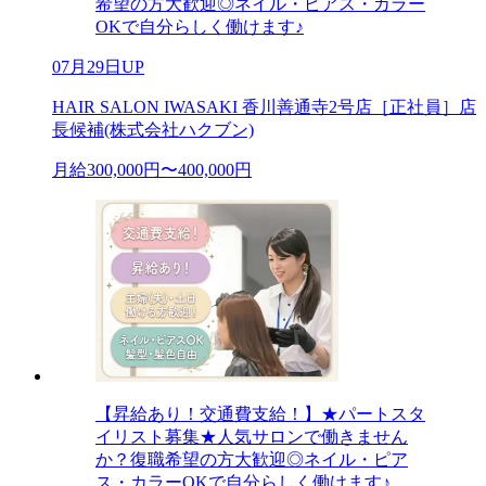
希望の方大歓迎◎ネイル・ピアス・カラー
OKで自分らしく働けます♪
07月29日UP
HAIR SALON IWASAKI 香川善通寺2号店［正社員］店
長候補(株式会社ハクブン)
月給300,000円〜400,000円
【昇給あり！交通費支給！】★パートスタ
イリスト募集★人気サロンで働きません
か？復職希望の方大歓迎◎ネイル・ピア
ス・カラーOKで自分らしく働けます♪