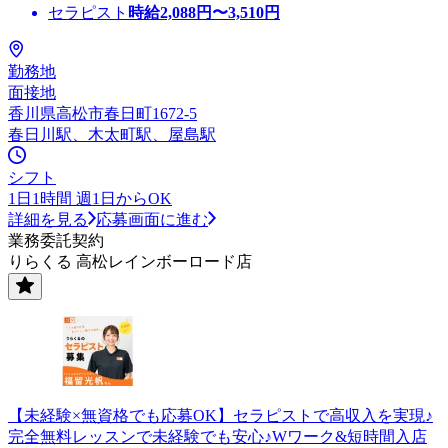
セラピスト
時給
2,088
円〜
3,510
円
勤務地
面接地
香川県高松市春日町1672-5
春日川駅、木太町駅、屋島駅
シフト
1日1時間 週1日からOK
詳細を見る
応募画面に進む
業務委託契約
りらくる 高松レインボーロード店
【未経験×無資格でも応募OK】セラピストで高収入を実現♪
完全無料レッスンで未経験でも安心♪Wワーク&短時間入店