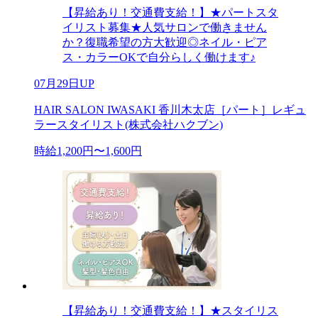
【昇給あり！交通費支給！】★パートスタ
イリスト募集★人気サロンで働きません
か？復職希望の方大歓迎◎ネイル・ピア
ス・カラーOKで自分らしく働けます♪
07月29日UP
HAIR SALON IWASAKI 香川木太店［パート］レギュ
ラースタイリスト(株式会社ハクブン)
時給1,200円〜1,600円
【昇給あり！交通費支給！】★スタイリス