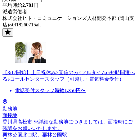
平均時給
2,781
円
派遣労働者
株式会社ヒト・コミュニケーションズ人材開発本部 (岡山支
店)/s0f18260715alt
【8/17開始】土日祝休み×受信のみ×フルタイムor短時間選べ
る♪コールセンタースタッフ（引越し・電気料金受付）
電話受付スタッフ
時給
1,350
円〜
勤務地
面接地
香川県高松市 ※詳細な勤務地につきましては、面接時にご
確認をお願いいたします。
栗林公園北口駅、栗林公園駅