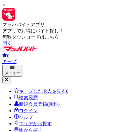
×
マッハバイトアプリ
アプリでお得にバイト探し！
無料ダウンロードはこちら
開く
0
キープ
メニュー
キープした求人を見る
0
検索履歴
新規会員登録(無料)
ログイン
ヘルプ
エリアから探す
駅から探す