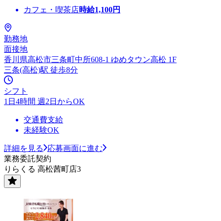
カフェ・喫茶店
時給
1,100
円
勤務地
面接地
香川県高松市三条町中所608-1 ゆめタウン高松 1F
三条(高松)駅 徒歩8分
シフト
1日4時間 週2日からOK
交通費支給
未経験OK
詳細を見る
応募画面に進む
業務委託契約
りらくる 高松茜町店3