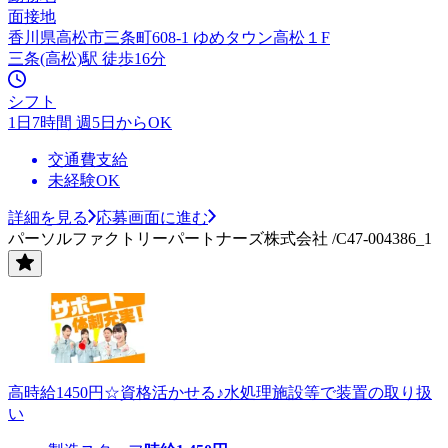
面接地
香川県高松市三条町608-1 ゆめタウン高松１F
三条(高松)駅 徒歩16分
シフト
1日7時間 週5日からOK
交通費支給
未経験OK
詳細を見る
応募画面に進む
パーソルファクトリーパートナーズ株式会社 /C47-004386_1
高時給1450円☆資格活かせる♪水処理施設等で装置の取り扱
い