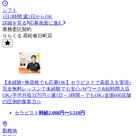
シフト
1日1時間 週1日からOK
詳細を見る
応募画面に進む
業務委託契約
りらくる 高松春日町店
【未経験×無資格でも応募OK】セラピストで高収入を実現♪
完全無料レッスンで未経験でも安心♪Wワーク&短時間入店
OK♪平均月収33万円☆週1日～1時間～でもOK♪全国600店舗
の圧倒的集客力☆
セラピスト
時給
2,088
円〜
3,510
円
勤務地