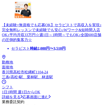
【未経験×無資格でも応募OK】セラピストで高収入を実現♪
完全無料レッスンで未経験でも安心♪Wワーク&短時間入店
OK♪平均月収33万円☆週1日～1時間～でもOK♪全国600店舗
の圧倒的集客力☆
セラピスト
時給
2,088
円〜
3,510
円
勤務地
面接地
香川県高松市松縄町1104-24
三条(高松)駅、栗林駅、林道駅
シフト
1日1時間 週1日からOK
詳細を見る
応募画面に進む
業務委託契約