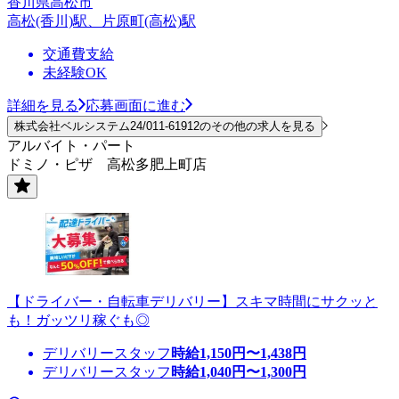
香川県高松市
高松(香川)駅、片原町(高松)駅
交通費支給
未経験OK
詳細を見る
応募画面に進む
株式会社ベルシステム24/011-61912のその他の求人を見る
アルバイト・パート
ドミノ・ピザ 高松多肥上町店
【ドライバー・自転車デリバリー】スキマ時間にサクッと
も！ガッツリ稼ぐも◎
デリバリースタッフ
時給
1,150
円〜
1,438
円
デリバリースタッフ
時給
1,040
円〜
1,300
円