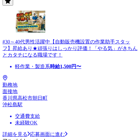
#30～40代男性活躍中【自動販売機設置の作業助手スタッ
フ】昇給あり★頑張りはしっかり評価！「やる気」がきちん
とカタチになる職場です！
軽作業・製造系
時給
1,500
円〜
勤務地
面接地
香川県高松市朝日町
沖松島駅
交通費支給
未経験OK
詳細を見る
応募画面に進む