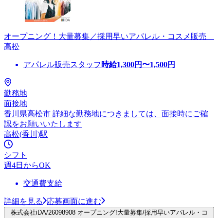
オープニング！大量募集／採用早いアパレル・コスメ販売
高松
アパレル販売スタッフ
時給
1,300
円〜
1,500
円
勤務地
面接地
香川県高松市 詳細な勤務地につきましては、面接時にご確
認をお願いいたします
高松(香川)駅
シフト
週4日からOK
交通費支給
詳細を見る
応募画面に進む
株式会社iDA/26098908 オープニング!大量募集/採用早いアパレル・コ