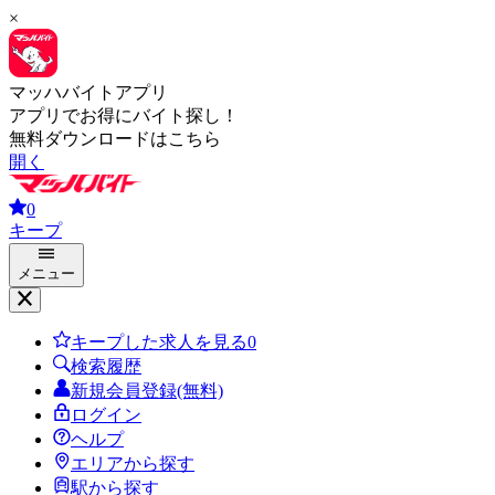
×
マッハバイトアプリ
アプリでお得にバイト探し！
無料ダウンロードはこちら
開く
0
キープ
メニュー
キープした求人を見る
0
検索履歴
新規会員登録(無料)
ログイン
ヘルプ
エリアから探す
駅から探す