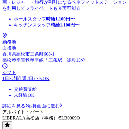
画・レジャー・旅行が割引になるベネフィットステーション
を利用してプライベートも充実可能☆
ホールスタッフ
時給
1,100
円〜
キッチンスタッフ
時給
1,100
円〜
勤務地
面接地
香川県高松市三条町608-1
高松琴平電鉄琴平線「三条駅」徒歩13分
シフト
1日3時間 週2日からOK
交通費支給
未経験OK
詳細を見る
応募画面に進む
アルバイト・パート
LIBERALA高松店（事務）/5LB0009O