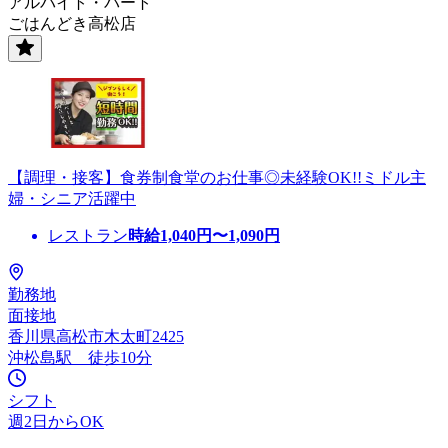
アルバイト・パート
ごはんどき高松店
【調理・接客】食券制食堂のお仕事◎未経験OK!!ミドル主
婦・シニア活躍中
レストラン
時給
1,040
円〜
1,090
円
勤務地
面接地
香川県高松市木太町2425
沖松島駅 徒歩10分
シフト
週2日からOK