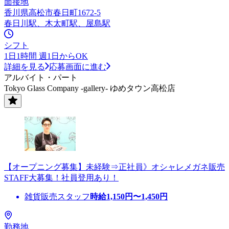
面接地
香川県高松市春日町1672-5
春日川駅、木太町駅、屋島駅
シフト
1日1時間 週1日からOK
詳細を見る
応募画面に進む
アルバイト・パート
Tokyo Glass Company -gallery- ゆめタウン高松店
【オープニング募集】未経験⇒正社員》オシャレメガネ販売
STAFF大募集！社員登用あり！
雑貨販売スタッフ
時給
1,150
円〜
1,450
円
勤務地