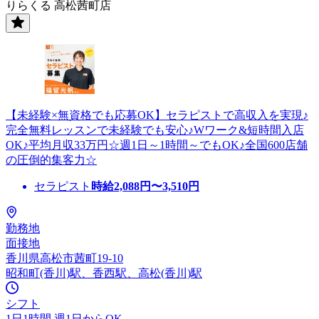
りらくる 高松茜町店
【未経験×無資格でも応募OK】セラピストで高収入を実現♪
完全無料レッスンで未経験でも安心♪Wワーク&短時間入店
OK♪平均月収33万円☆週1日～1時間～でもOK♪全国600店舗
の圧倒的集客力☆
セラピスト
時給
2,088
円〜
3,510
円
勤務地
面接地
香川県高松市茜町19-10
昭和町(香川)駅、香西駅、高松(香川)駅
シフト
1日1時間 週1日からOK