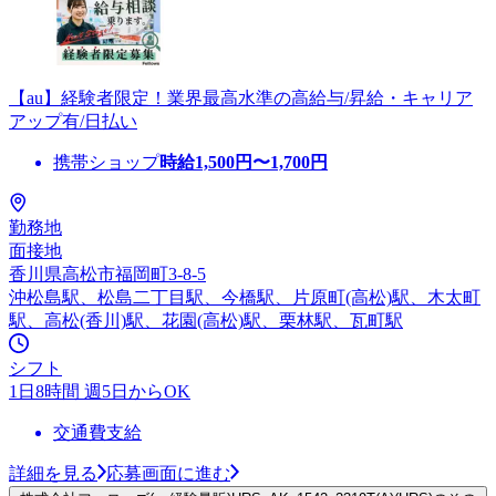
【au】経験者限定！業界最高水準の高給与/昇給・キャリア
アップ有/日払い
携帯ショップ
時給
1,500
円〜
1,700
円
勤務地
面接地
香川県高松市福岡町3-8-5
沖松島駅、松島二丁目駅、今橋駅、片原町(高松)駅、木太町
駅、高松(香川)駅、花園(高松)駅、栗林駅、瓦町駅
シフト
1日8時間 週5日からOK
交通費支給
詳細を見る
応募画面に進む