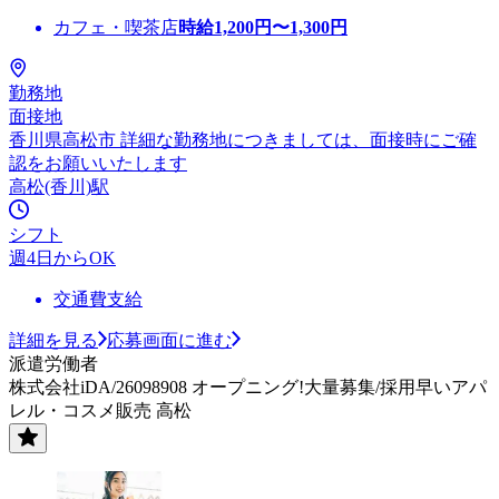
カフェ・喫茶店
時給
1,200
円〜
1,300
円
勤務地
面接地
香川県高松市 詳細な勤務地につきましては、面接時にご確
認をお願いいたします
高松(香川)駅
シフト
週4日からOK
交通費支給
詳細を見る
応募画面に進む
派遣労働者
株式会社iDA/26098908 オープニング!大量募集/採用早いアパ
レル・コスメ販売 高松