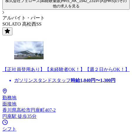
株式会社フェローズ(au経験量販)HRS_AK_1542_2319T(A)(HRS)のその
他の求人を見る
アルバイト・パート
SOLATO 高松西SS
【正社員登用あり】【未経験者OK！】【週２日からOK！】
ガソリンスタンドスタッフ
時給
1,040
円〜
1,300
円
勤務地
面接地
香川県高松市円座町407-2
円座駅 徒歩35分
シフト