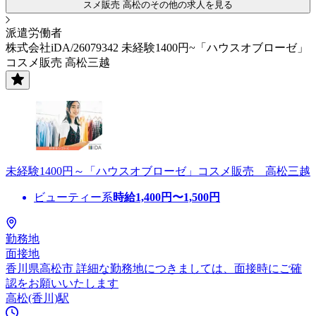
スメ販売 高松のその他の求人を見る
派遣労働者
株式会社iDA/26079342 未経験1400円~「ハウスオブローゼ」
コスメ販売 高松三越
未経験1400円～「ハウスオブローゼ」コスメ販売 高松三越
ビューティー系
時給
1,400
円〜
1,500
円
勤務地
面接地
香川県高松市 詳細な勤務地につきましては、面接時にご確
認をお願いいたします
高松(香川)駅