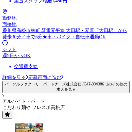
製造スタッフ
時給
1,450
円
勤務地
面接地
香川県高松市林町 琴電琴平線 太田駅・琴電「太田駅」から
徒歩30分／車で6分★車・バイク・自転車通勤OK
シフト
週5日からOK
交通費支給
詳細を見る
応募画面に進む
パーソルファクトリーパートナーズ株式会社 /C47-004386_1のその他の
求人を見る
アルバイト・パート
こだわり麺や フレスポ高松店