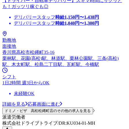
【ドライバー・自転車デリバリー】スキマ時間にサクッと
も！ガッツリ稼ぐも◎
デリバリースタッフ
時給
1,150
円〜
1,438
円
デリバリースタッフ
時給
1,040
円〜
1,300
円
勤務地
面接地
香川県高松市松縄町35-16
栗林駅、花園(高松)駅、林道駅、栗林公園駅、三条(高松)
駅、木太町駅、松島二丁目駅、瓦町駅、今橋駅
シフト
1日2時間 週3日からOK
未経験OK
詳細を見る
応募画面に進む
ドミノ・ピザ 高松松縄町店のその他の求人を見る
派遣労働者
株式会社ドライブトライブ/DR:KU034-01-MH