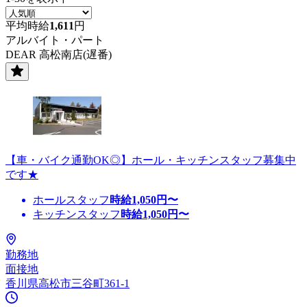
平均時給
1,611
円
アルバイト・パート
DEAR 高松南店(遅番)
【車・バイク通勤OK◎】ホール・キッチンスタッフ募集中
です★
ホールスタッフ
時給
1,050
円〜
キッチンスタッフ
時給
1,050
円〜
勤務地
面接地
香川県高松市三谷町361-1