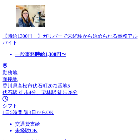
【時給1300円！】ガリバーで未経験から始められる事務アル
バイト
一般事務
時給
1,300
円〜
勤務地
面接地
香川県高松市伏石町2072番地5
伏石駅 徒歩4分、栗林駅 徒歩28分
シフト
1日5時間 週3日からOK
交通費支給
未経験OK