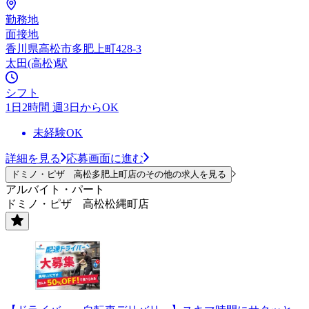
勤務地
面接地
香川県高松市多肥上町428-3
太田(高松)駅
シフト
1日2時間 週3日からOK
未経験OK
詳細を見る
応募画面に進む
ドミノ・ピザ 高松多肥上町店のその他の求人を見る
アルバイト・パート
ドミノ・ピザ 高松松縄町店