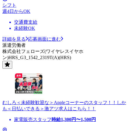
シフト
週4日からOK
交通費支給
未経験OK
詳細を見る
応募画面に進む
派遣労働者
株式会社フェローズ(ワイヤレスイヤホ
ン)HRS_G3_1542_2319T(A)(HRS)
むしろ＜未経験歓迎な＞Appleコーナーのスタッフ！！しか
も＜日払いできる＞激アツ求人はこちら！！
家電販売スタッフ
時給
1,300
円〜
1,500
円