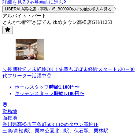
詳細を見る
応募画面に進む
LIBERALA高松店（事務）/5LB0009Oのその他の求人を見る
アルバイト・パート
とんかつ新宿さぼてん ゆめタウン高松店GH/11253
＼長期歓迎／未経験OK！先輩もほぼ未経験スタート♪20～30
代フリーター活躍中◎
ホールスタッフ
時給
1,100
円〜
キッチンスタッフ
時給
1,100
円〜
勤務地
面接地
香川県高松市三条町608-1 ゆめタウン高松1F
三条(高松)駅、栗林公園北口駅、伏石駅、栗林駅