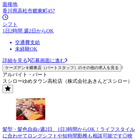
面接地
香川県高松市郷東町457
シフト
1日2時間 週2日からOK
交通費支給
未経験OK
詳細を見る
応募画面に進む
ケーズデンキ郷東店（パートスタッフ）のその他の求人を見る
アルバイト・パート
スシローゆめタウン高松店（株式会社あきんどスシロー）
髪型・髪色自由♪週2日、1日3時間からOK！ライフスタイル
に合わせてロングシフトや短時間勤務も相談可能です◎映