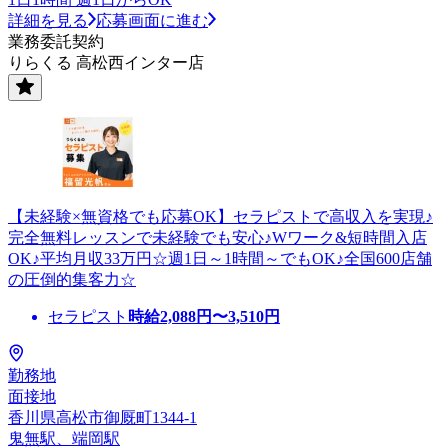
詳細を見る
応募画面に進む
業務委託契約
りらくる 高松西インター店
【未経験×無資格でも応募OK】セラピストで高収入を実現♪
完全無料レッスンで未経験でも安心♪Wワーク&短時間入店
OK♪平均月収33万円☆週1日～1時間～でもOK♪全国600店舗
の圧倒的集客力☆
セラピスト
時給
2,088
円〜
3,510
円
勤務地
面接地
香川県高松市御厩町1344-1
鬼無駅、端岡駅