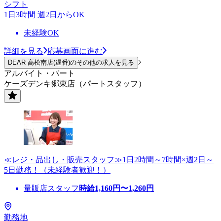
シフト
1日3時間 週2日からOK
未経験OK
詳細を見る
応募画面に進む
DEAR 高松南店(遅番)のその他の求人を見る
アルバイト・パート
ケーズデンキ郷東店（パートスタッフ）
≪レジ・品出し・販売スタッフ≫1日2時間～7時間×週2日～
5日勤務！（未経験者歓迎！）
量販店スタッフ
時給
1,160
円〜
1,260
円
勤務地