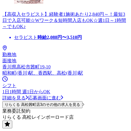
【高収入セラピスト】経験者1施術あたり2,840円～！最短3
日で入店可能☆Wワーク＆短時間入店もOK☆週1日～1時間
～でもOK♪
セラピスト
時給
2,088
円〜
3,510
円
勤務地
面接地
香川県高松市茜町19-10
昭和町(香川)駅、香西駅、高松(香川)駅
シフト
1日1時間 週1日からOK
詳細を見る
応募画面に進む
りらくる 高松茜町店3のその他の求人を見る
業務委託契約
りらくる 高松レインボーロード店