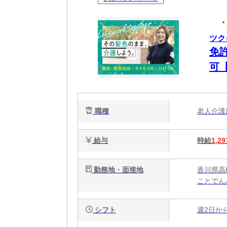
ツク
免
可
職種
老人介
給与
時給
1,29
勤務地・面接地
香川県高松
ことでん
シフト
週2日か