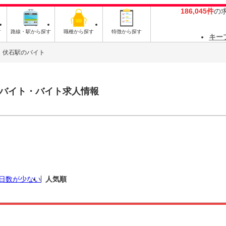
186,045件
の
す
路線・駅から探す
職種から探す
特徴から探す
キー
伏石駅のバイト
バイト・バイト求人情報
日数が少ない
人気順