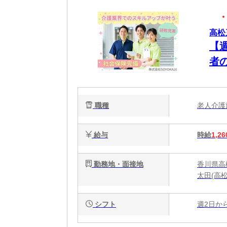
高松
【
者
職種
老人介
給与
時給
1,26
勤務地・面接地
香川県高
太田(高
シフト
週2日か