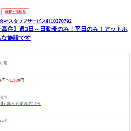
医療・福祉系
会社スタッフサービス/H10370792
サ高住】週3日～日勤帯のみ！平日のみ！アットホ
ムな施設です
福祉系
4
円〜
1,300
円
松市
川）駅から徒歩で14分
らOK