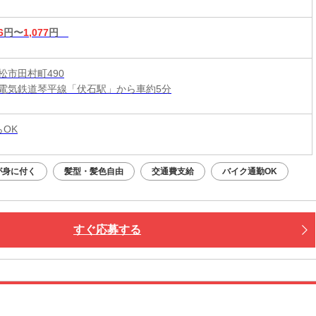
6
円〜
1,077
円
松市田村町490
電気鉄道琴平線「伏石駅」から車約5分
らOK
が身に付く
髪型・髪色自由
交通費支給
バイク通勤OK
すぐ応募する