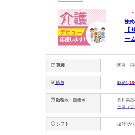
株式
【
ー
職種
医療・
給与
時給
1,18
勤務地・面接地
香川県高
三条（香
シフト
週2日か