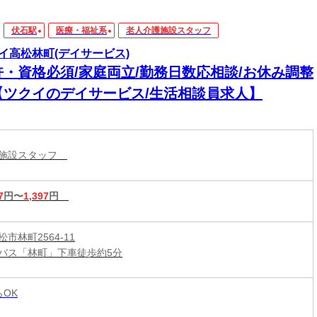
伏石駅
医療・福祉系
老人介護施設スタッフ
イ高松林町(デイサービス)
許・資格必須/家庭両立/勤務日数応相談/お休み調整
【ツクイのデイサービス/生活相談員求人】
護施設スタッフ
7
円〜
1,397
円
市林町2564-11
バス「林町」下車徒歩約5分
らOK