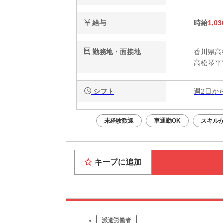
給与
時給
1,03
勤務地・面接地
香川県高
高松琴平
シフト
週2日か
未経験歓迎
車通勤OK
スキル
キープに追加
派遣労働者