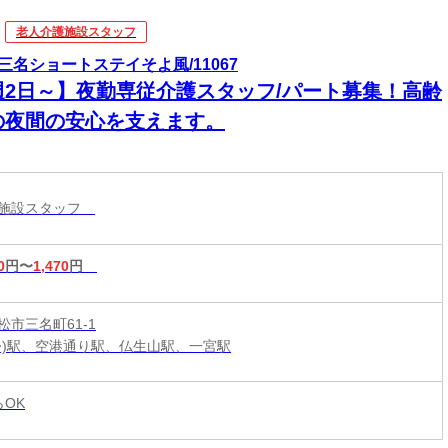
老人介護施設スタッフ
三名ショートステイそよ風/11067
週2日～】夜勤専従介護スタッフ/パート募集！高齢
の夜間の安心を支えます。
護施設スタッフ
0
円〜
1,470
円
松市三名町61-1
松)駅、空港通り駅、仏生山駅、一宮駅
らOK