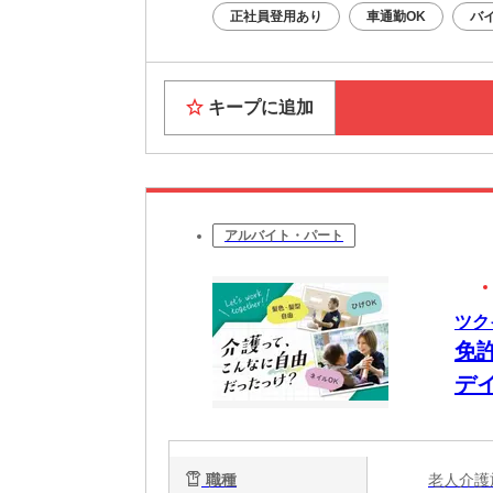
正社員登用あり
車通勤OK
バ
キープに追加
アルバイト・パート
ツク
免
デ
職種
老人介