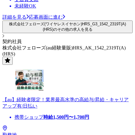
未経験OK
詳細を見る
応募画面に進む
株式会社フェローズ(ワイヤレスイヤホン)HRS_G3_1542_2319T(A)
(HRS)のその他の求人を見る
契約社員
株式会社フェローズ(au経験量販)HRS_AK_1542_2319T(A)
(HRS)
【au】経験者限定！業界最高水準の高給与/昇給・キャリア
アップ有/日払い
携帯ショップ
時給
1,500
円〜
1,700
円
勤務地