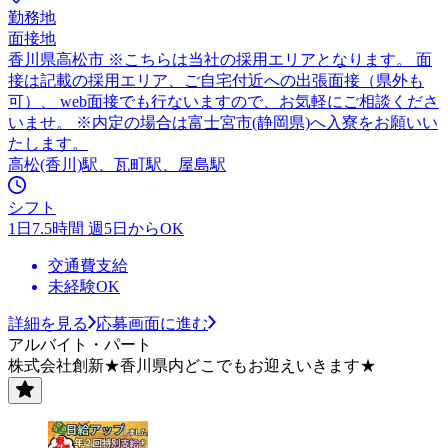
勤務地
面接地
香川県高松市 ※こちらは当社の採用エリアとなります。 面
接は記載の採用エリア、ご自宅付近への出張面接（県外も
可）、 web面接でも行ないますので、お気軽にご相談くださ
いませ。 ※内定の場合は富士宮市(静岡県)へ入寮をお願いい
たします。
高松(香川)駅、瓦町駅、屋島駅
シフト
1日7.5時間 週5日からOK
交通費支給
未経験OK
詳細を見る
応募画面に進む
アルバイト・パート
株式会社創新★香川県内どこでもお迎えいきます★