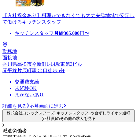
【入社祝金あり】料理ができなくても大丈夫◎地域で安定し
て働けるキッチンスタッフ
キッチンスタッフ
月給
305,000
円〜
勤務地
面接地
香川県高松市今新町1-14坂東第3ビル
琴平線片原町駅 出口徒歩5分
交通費支給
未経験OK
まかないあり
詳細を見る
応募画面に進む
株式会社ヨシックスフーズ_キッチンスタッフ_や台ずしライオン通町
(正社員)のその他の求人を見る
派遣労働者