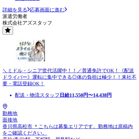
詳細を見る
応募画面に進む
派遣労働者
株式会社アズスタッフ
＼ミドル・シニア世代活躍中！！／普通免許でOK！《配送
ドライバー》運転に集中できる◎体の負担は極少！！来社不
要・電話登録OK！
配送・物流スタッフ
日給
11,550
円〜
14,438
円
勤務地
面接地
香川県高松市 ＊こちらは募集エリアです。勤務地は原稿内
をご確認ください。