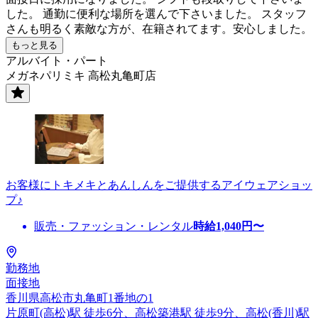
した。 通勤に便利な場所を選んで下さいました。 スタッフ
さんも明るく素敵な方が、在籍されてます。安心しました。
もっと見る
アルバイト・パート
メガネパリミキ 高松丸亀町店
お客様にトキメキとあんしんをご提供するアイウェアショッ
プ♪
販売・ファッション・レンタル
時給
1,040
円〜
勤務地
面接地
香川県高松市丸亀町1番地の1
片原町(高松)駅 徒歩6分、高松築港駅 徒歩9分、高松(香川)駅