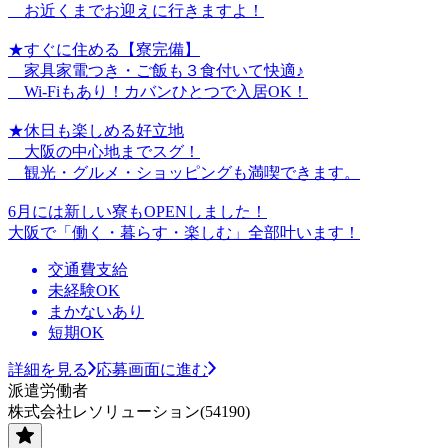
お近くまでお迎えに行きますよ！
★すぐに住める【寮完備】
家具家電つき・ご飯も３食付いて快適♪
Wi-Fiもあり！カバンひとつで入居OK！
★休日も楽しめる好立地
大阪の中心地までスグ！
観光・グルメ・ショッピングも満喫できます。
6月には新しい寮もOPENしました！
大阪で「働く・暮らす・楽しむ」全部叶います！
交通費支給
未経験OK
まかないあり
短期OK
詳細を見る
応募画面に進む
派遣労働者
株式会社レソリューション(54190)