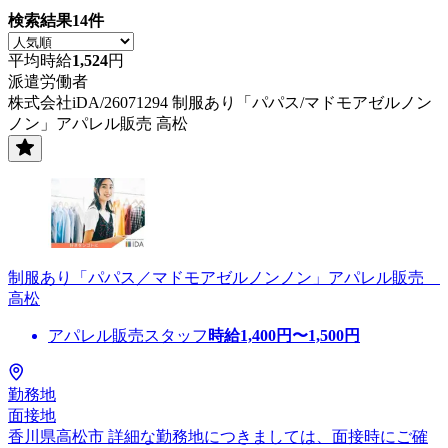
検索結果
14
件
平均時給
1,524
円
派遣労働者
株式会社iDA/26071294 制服あり「パパス/マドモアゼルノン
ノン」アパレル販売 高松
制服あり「パパス／マドモアゼルノンノン」アパレル販売
高松
アパレル販売スタッフ
時給
1,400
円〜
1,500
円
勤務地
面接地
香川県高松市 詳細な勤務地につきましては、面接時にご確