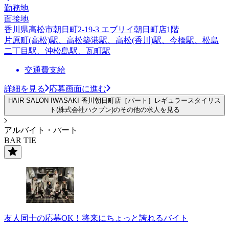
勤務地
面接地
香川県高松市朝日町2-19-3 エブリイ朝日町店1階
片原町(高松)駅、高松築港駅、高松(香川)駅、今橋駅、松島
二丁目駅、沖松島駅、瓦町駅
交通費支給
詳細を見る
応募画面に進む
HAIR SALON IWASAKI 香川朝日町店［パート］レギュラースタイリス
ト(株式会社ハクブン)のその他の求人を見る
アルバイト・パート
BAR TIE
友人同士の応募OK！将来にちょっと誇れるバイト