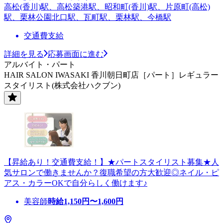
高松(香川)駅、高松築港駅、昭和町(香川)駅、片原町(高松)
駅、栗林公園北口駅、瓦町駅、栗林駅、今橋駅
交通費支給
詳細を見る
応募画面に進む
アルバイト・パート
HAIR SALON IWASAKI 香川朝日町店［パート］レギュラー
スタイリスト(株式会社ハクブン)
【昇給あり！交通費支給！】★パートスタイリスト募集★人
気サロンで働きませんか？復職希望の方大歓迎◎ネイル・ピ
アス・カラーOKで自分らしく働けます♪
美容師
時給
1,150
円〜
1,600
円