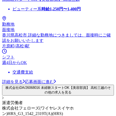
ビューティー系
時給
1,250
円〜
1,400
円
勤務地
面接地
香川県高松市 詳細な勤務地につきましては、面接時にご確
認をお願いいたします
片原町(高松)駅
シフト
週4日からOK
交通費支給
詳細を見る
応募画面に進む
株式会社iDA/26068016 未経験スタートOK【美容部員】 高松三越のそ
の他の求人を見る
派遣労働者
株式会社フェローズ(ワイヤレスイヤホ
ン)HRS_G3_1542_2319T(A)(HRS)