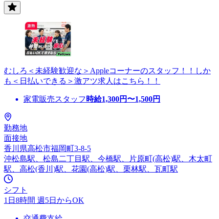
むしろ＜未経験歓迎な＞Appleコーナーのスタッフ！！しか
も＜日払いできる＞激アツ求人はこちら！！
家電販売スタッフ
時給
1,300
円〜
1,500
円
勤務地
面接地
香川県高松市福岡町3-8-5
沖松島駅、松島二丁目駅、今橋駅、片原町(高松)駅、木太町
駅、高松(香川)駅、花園(高松)駅、栗林駅、瓦町駅
シフト
1日8時間 週5日からOK
交通費支給