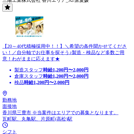
三陽工業株式会社 香川エリア_S2/派愛媛
【20～40代積極採用中！！】＼希望の条件聞かせてくださ
い！／自分軸でお仕事を探そう♪製造・検品など多数ご用
意！わがままに応えます★
製造スタッフ
時給
1,200
円〜
2,000
円
倉庫スタッフ
時給
1,200
円〜
2,000
円
検品
時給
1,200
円〜
2,000
円
勤務地
面接地
香川県三豊市 ※当案件はエリアでの募集となります。
瓦町駅、丸亀駅、片原町(高松)駅
シフト