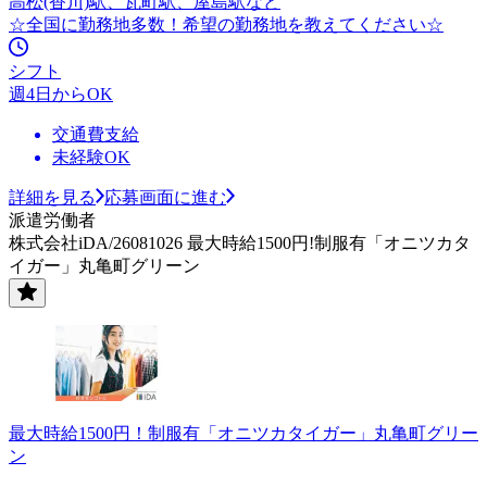
高松(香川)駅、瓦町駅、屋島駅など
☆全国に勤務地多数！希望の勤務地を教えてください☆
シフト
週4日からOK
交通費支給
未経験OK
詳細を見る
応募画面に進む
派遣労働者
株式会社iDA/26081026 最大時給1500円!制服有「オニツカタ
イガー」丸亀町グリーン
最大時給1500円！制服有「オニツカタイガー」丸亀町グリー
ン