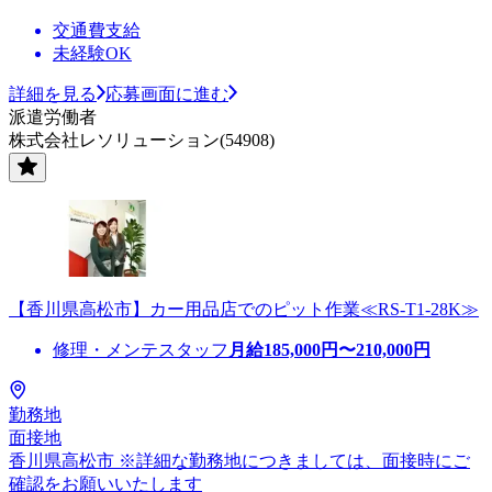
交通費支給
未経験OK
詳細を見る
応募画面に進む
派遣労働者
株式会社レソリューション(54908)
【香川県高松市】カー用品店でのピット作業≪RS-T1-28K≫
修理・メンテスタッフ
月給
185,000
円〜
210,000
円
勤務地
面接地
香川県高松市 ※詳細な勤務地につきましては、面接時にご
確認をお願いいたします