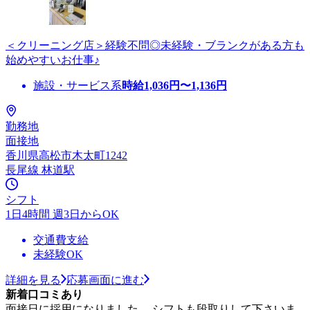
＜クリーニング店＞経験不問◎未経験・ブランクがある方も
始めやすいお仕事♪
施設・サービス系
時給
1,036
円〜
1,136
円
勤務地
面接地
香川県高松市木太町1242
長尾線 林道駅
シフト
1日4時間 週3日からOK
交通費支給
未経験OK
詳細を見る
応募画面に進む
新着口コミあり
面接日に採用になりました。 シフトも段取りして下さいま