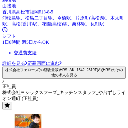
面接地
香川県高松市福岡町3-8-5
沖松島駅、松島二丁目駅、今橋駅、片原町(高松)駅、木太町
駅、高松(香川)駅、花園(高松)駅、栗林駅、瓦町駅
シフト
1日8時間 週5日からOK
交通費支給
詳細を見る
応募画面に進む
株式会社フェローズ(au経験量販)HRS_AK_1542_2319T(A)(HRS)のその
他の求人を見る
正社員
株式会社ヨシックスフーズ_キッチンスタッフ_や台ずしライ
オン通町 (正社員)