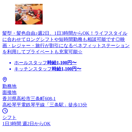
髪型・髪色自由♪週2日、1日3時間からOK！ライフスタイル
に合わせてロングシフトや短時間勤務も相談可能です◎映
画・レジャー・旅行が割引になるベネフィットステーション
を利用してプライベートも充実可能☆
ホールスタッフ
時給
1,100
円〜
キッチンスタッフ
時給
1,100
円〜
勤務地
面接地
香川県高松市三条町608-1
高松琴平電鉄琴平線「三条駅」徒歩13分
シフト
1日3時間 週2日からOK