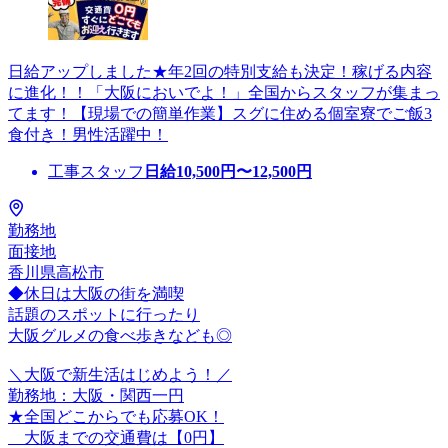
日給アップしました★年2回の特別支給も決定！稼げる内容
に進化！！「大阪においでよ！」全国からスタッフが集まっ
てます！【現場での簡単作業】スグに住める個室寮でご飯3
食付き！男性活躍中！
工事スタッフ
日給
10,500
円〜
12,500
円
勤務地
面接地
香川県高松市
◆休日は大阪の街を満喫
話題のスポットに行ったり
大阪グルメの食べ歩きなども◎
＼大阪で新生活はじめよう！／
勤務地：大阪・関西一円
★全国どこからでも応募OK！
大阪までの交通費は【0円】