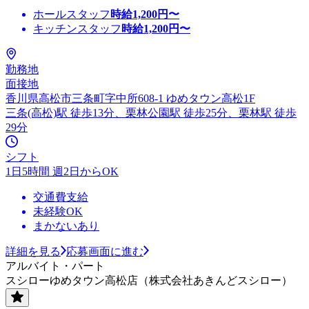
ホールスタッフ
時給
1,200
円〜
キッチンスタッフ
時給
1,200
円〜
勤務地
面接地
香川県高松市三条町字中所608-1 ゆめタウン高松1F
三条(高松)駅 徒歩13分、栗林公園駅 徒歩25分、栗林駅 徒歩
29分
シフト
1日5時間 週2日からOK
交通費支給
未経験OK
まかないあり
詳細を見る
応募画面に進む
アルバイト・パート
スシローゆめタウン高松店（株式会社あきんどスシロー）