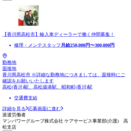
【香川県高松市】輸入車ディーラーで働く仲間募集！
修理・メンテスタッフ
月給
250,000
円〜
300,000
円
勤務地
面接地
香川県高松市 ※詳細な勤務地につきましては、面接時にご
確認をお願いいたします
高松(香川)駅、高松築港駅、昭和町(香川)駅
交通費支給
詳細を見る
応募画面に進む
派遣労働者
マンパワーグループ株式会社 ケアサービス事業部(介護) 高
松支店