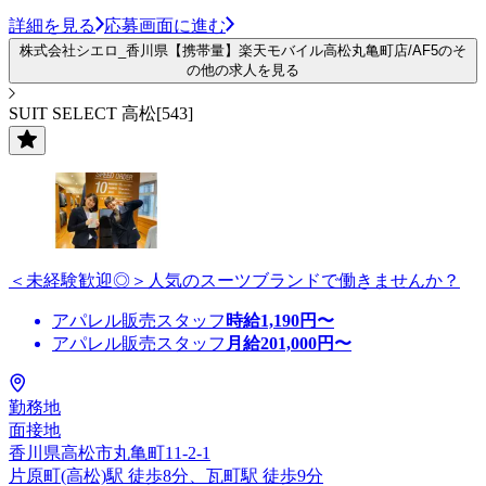
詳細を見る
応募画面に進む
株式会社シエロ_香川県【携帯量】楽天モバイル高松丸亀町店/AF5のそ
の他の求人を見る
SUIT SELECT 高松[543]
＜未経験歓迎◎＞人気のスーツブランドで働きませんか？
アパレル販売スタッフ
時給
1,190
円〜
アパレル販売スタッフ
月給
201,000
円〜
勤務地
面接地
香川県高松市丸亀町11-2-1
片原町(高松)駅 徒歩8分、瓦町駅 徒歩9分