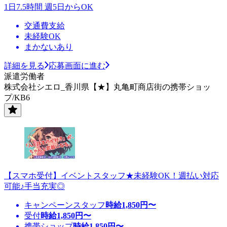
1日7.5時間 週5日からOK
交通費支給
未経験OK
まかないあり
詳細を見る
応募画面に進む
派遣労働者
株式会社シエロ_香川県【★】丸亀町商店街の携帯ショッ
プ/KB6
【スマホ受付】イベントスタッフ★未経験OK！週払い対応
可能♪手当充実◎
キャンペーンスタッフ
時給
1,850
円〜
受付
時給
1,850
円〜
携帯ショップ
時給
1,850
円〜