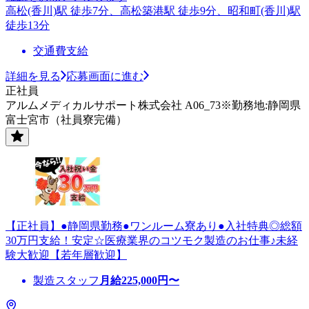
高松(香川)駅 徒歩7分、高松築港駅 徒歩9分、昭和町(香川)駅
徒歩13分
交通費支給
詳細を見る
応募画面に進む
正社員
アルムメディカルサポート株式会社 A06_73※勤務地:静岡県
富士宮市（社員寮完備）
【正社員】●静岡県勤務●ワンルーム寮あり●入社特典◎総額
30万円支給！安定☆医療業界のコツモク製造のお仕事♪未経
験大歓迎【若年層歓迎】
製造スタッフ
月給
225,000
円〜