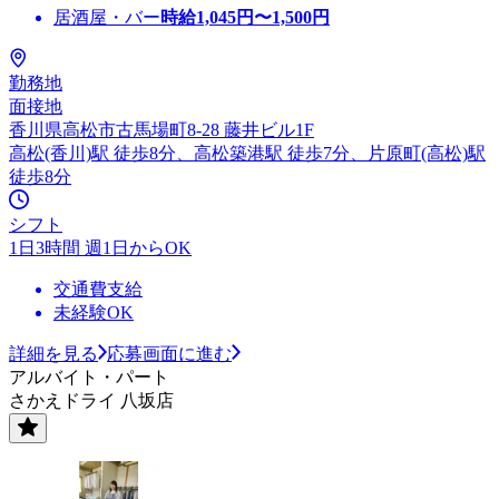
居酒屋・バー
時給
1,045
円〜
1,500
円
勤務地
面接地
香川県高松市古馬場町8-28 藤井ビル1F
高松(香川)駅 徒歩8分、高松築港駅 徒歩7分、片原町(高松)駅
徒歩8分
シフト
1日3時間 週1日からOK
交通費支給
未経験OK
詳細を見る
応募画面に進む
アルバイト・パート
さかえドライ 八坂店