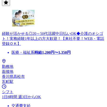
経験が活かせる◎20～50代活躍中日払いOK◆介護のオシゴ
ト！実務経験1年以上の方大歓迎！【来社不要！WEB・電話
登録ＯＫ】
医療・福祉系
時給
1,200
円〜
1,350
円
勤務地
面接地
香川県高松市
瓦町駅
シフト
1日8時間 週3日からOK
交通費支給