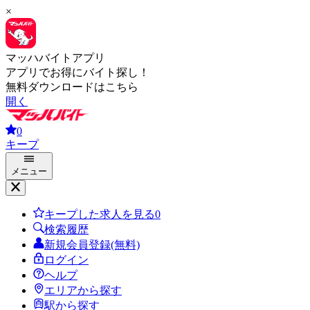
×
マッハバイトアプリ
アプリでお得にバイト探し！
無料ダウンロードはこちら
開く
0
キープ
メニュー
キープした求人を見る
0
検索履歴
新規会員登録(無料)
ログイン
ヘルプ
エリアから探す
駅から探す