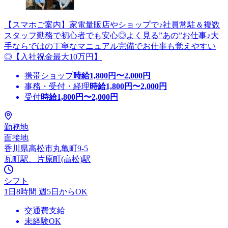
【スマホご案内】家電量販店やショップで♪社員常駐＆複数
スタッフ勤務で初心者でも安心◎よく見る”あの”お仕事♪大
手ならではの丁寧なマニュアル完備でお仕事も覚えやすい
◎【入社祝金最大10万円】
携帯ショップ
時給
1,800
円〜
2,000
円
事務・受付・経理
時給
1,800
円〜
2,000
円
受付
時給
1,800
円〜
2,000
円
勤務地
面接地
香川県高松市丸亀町9-5
瓦町駅、片原町(高松)駅
シフト
1日8時間 週5日からOK
交通費支給
未経験OK