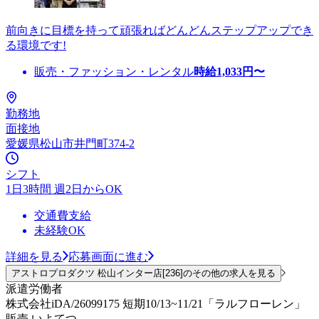
前向きに目標を持って頑張ればどんどんステップアップでき
る環境です!
販売・ファッション・レンタル
時給
1,033
円〜
勤務地
面接地
愛媛県松山市井門町374-2
シフト
1日3時間 週2日からOK
交通費支給
未経験OK
詳細を見る
応募画面に進む
アストロプロダクツ 松山インター店[236]のその他の求人を見る
派遣労働者
株式会社iDA/26099175 短期10/13~11/21「ラルフローレン」
販売 いよてつ