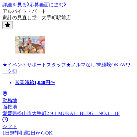
詳細を見る
応募画面に進む
アルバイト・パート
家計の見直し堂 大手町駅前店
★イベントサポートスタッフ★ノルマなし/未経験OK♪Wワ
ーク◎
営業
時給
1,040
円〜
勤務地
面接地
愛媛県松山市大手町2-9-1 MUKAI BLDG NO.1 1F
シフト
1日5時間 週2日からOK