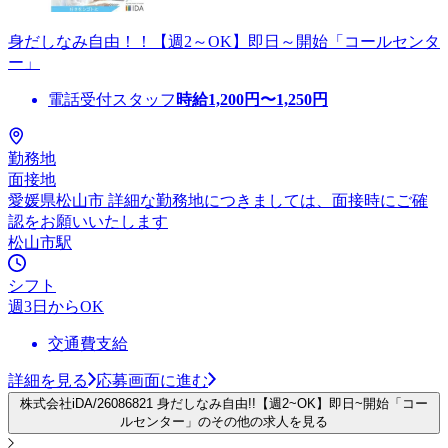
身だしなみ自由！！【週2～OK】即日～開始「コールセンタ
ー」
電話受付スタッフ
時給
1,200
円〜
1,250
円
勤務地
面接地
愛媛県松山市 詳細な勤務地につきましては、面接時にご確
認をお願いいたします
松山市駅
シフト
週3日からOK
交通費支給
詳細を見る
応募画面に進む
株式会社iDA/26086821 身だしなみ自由!!【週2~OK】即日~開始「コー
ルセンター」のその他の求人を見る