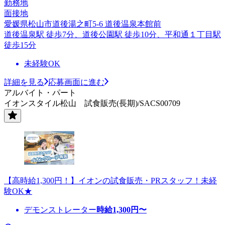
勤務地
面接地
愛媛県松山市道後湯之町5-6 道後温泉本館前
道後温泉駅 徒歩7分、道後公園駅 徒歩10分、平和通１丁目駅
徒歩15分
未経験OK
詳細を見る
応募画面に進む
アルバイト・パート
イオンスタイル松山 試食販売(長期)/SACS00709
【高時給1,300円！】イオンの試食販売・PRスタッフ！未経
験OK★
デモンストレーター
時給
1,300
円〜