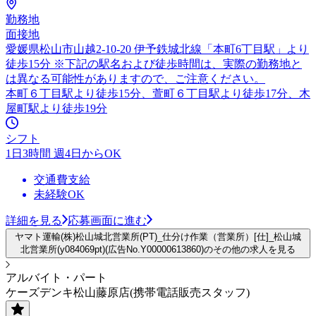
勤務地
面接地
愛媛県松山市山越2-10-20 伊予鉄城北線「本町6丁目駅」より
徒歩15分 ※下記の駅名および徒歩時間は、実際の勤務地と
は異なる可能性がありますので、ご注意ください。
本町６丁目駅より徒歩15分、萱町６丁目駅より徒歩17分、木
屋町駅より徒歩19分
シフト
1日3時間 週4日からOK
交通費支給
未経験OK
詳細を見る
応募画面に進む
ヤマト運輸(株)松山城北営業所(PT)_仕分け作業（営業所）[仕]_松山城
北営業所(y084069pt)(広告No.Y00000613860)のその他の求人を見る
アルバイト・パート
ケーズデンキ松山藤原店(携帯電話販売スタッフ)