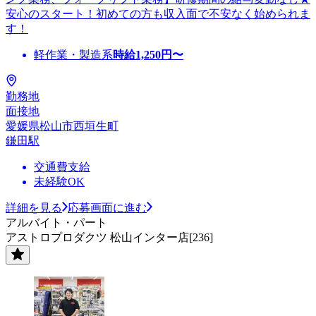
安心のスタート！初めての方も収入面で不安なく始められま
す！
軽作業・製造系
時給
1,250
円〜
勤務地
面接地
愛媛県松山市西垣生町
鎌田駅
交通費支給
未経験OK
詳細を見る
応募画面に進む
アルバイト・パート
アストロプロダクツ 松山インター店[236]