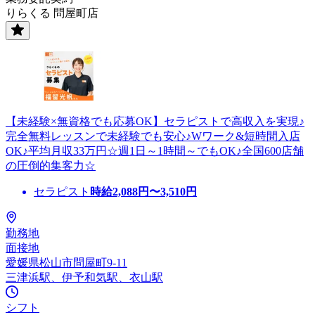
りらくる 問屋町店
【未経験×無資格でも応募OK】セラピストで高収入を実現♪
完全無料レッスンで未経験でも安心♪Wワーク&短時間入店
OK♪平均月収33万円☆週1日～1時間～でもOK♪全国600店舗
の圧倒的集客力☆
セラピスト
時給
2,088
円〜
3,510
円
勤務地
面接地
愛媛県松山市問屋町9-11
三津浜駅、伊予和気駅、衣山駅
シフト