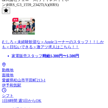
ン)HRS_G3_1559_2342T(A)(HRS)
むしろ＜未経験歓迎な＞Appleコーナーのスタッフ！！しか
も＜日払いできる＞激アツ求人はこちら！！
家電販売スタッフ
時給
1,300
円〜
1,500
円
勤務地
面接地
愛媛県松山市平田町213-1
伊予和気駅
シフト
1日8時間 週5日からOK