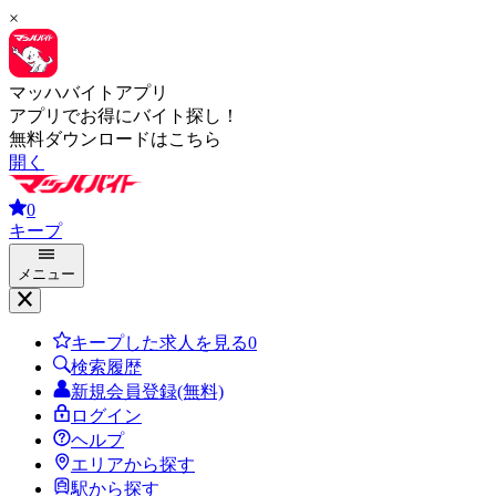
×
マッハバイトアプリ
アプリでお得にバイト探し！
無料ダウンロードはこちら
開く
0
キープ
メニュー
キープした求人を見る
0
検索履歴
新規会員登録(無料)
ログイン
ヘルプ
エリアから探す
駅から探す