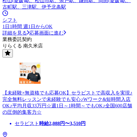
松山(愛媛)駅、松山市駅、余戸駅、鎌田駅、岡田(愛媛)駅、
古町駅、三津駅、伊予北条駅
シフト
1日1時間 週1日からOK
詳細を見る
応募画面に進む
業務委託契約
りらくる 南久米店
【未経験×無資格でも応募OK】セラピストで高収入を実現♪
完全無料レッスンで未経験でも安心♪Wワーク&短時間入店
OK♪平均月収33万円☆週1日～1時間～でもOK♪全国600店舗
の圧倒的集客力☆
セラピスト
時給
2,088
円〜
3,510
円