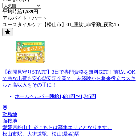
平均時給
1,589
円
アルバイト・パート
ユースタイルケア【松山市】01_重訪_非常勤_夜勤/Jb
【夜間見守りSTAFF】3日で専門資格を無料GET！前払いOK
で急な出費も安心◎安定企業で、未経験から将来役立つスキ
ルと高収入をその手に！
ホームヘルパー
時給
1,681
円〜
1,745
円
勤務地
面接地
愛媛県松山市 ※こちらは募集エリアとなります。
松山市駅、大街道駅、松山(愛媛)駅