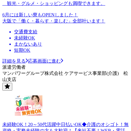
観光・グルメ・ショッピングも満喫できます。
6月には新しい寮もOPENしました！
大阪で「働く・暮らす・楽しむ」全部叶います！
交通費支給
未経験OK
まかないあり
短期OK
詳細を見る
応募画面に進む
派遣労働者
マンパワーグループ株式会社 ケアサービス事業部(介護) 松
山支店
未経験OK！20～50代活躍中日払いOK◆介護のオシゴト！無
資格・実務未経験の方も大歓迎！【来社不要！WEB・電話