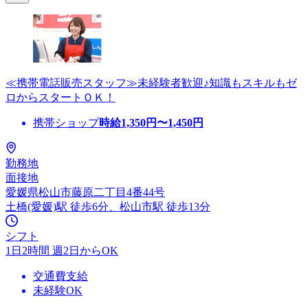
≪携帯電話販売スタッフ≫未経験者歓迎♪知識もスキルもゼ
ロからスタートＯＫ！
携帯ショップ
時給
1,350
円〜
1,450
円
勤務地
面接地
愛媛県松山市藤原二丁目4番44号
土橋(愛媛)駅 徒歩6分、松山市駅 徒歩13分
シフト
1日2時間 週2日からOK
交通費支給
未経験OK