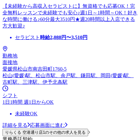
【未経験から高収入セラピストに】無資格でも応募OK！完
全無料レッスンで未経験でも安心♪週1日～1時間～OK！好き
な時間に働ける♪60分最大3510円★週20時間以上入店できる
方大歓迎♪
セラピスト
時給
2,088
円〜
3,510
円
勤務地
面接地
愛媛県松山市南吉田町1760-5
松山(愛媛)駅、松山市駅、余戸駅、鎌田駅、岡田(愛媛)駅、
古町駅、三津駅、伊予北条駅
シフト
1日1時間 週1日からOK
未経験OK
詳細を見る
応募画面に進む
りらくる 空港通り店1のその他の求人を見る
業務委託契約