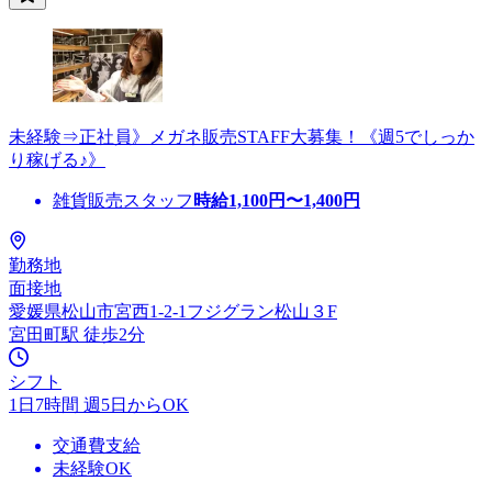
未経験⇒正社員》メガネ販売STAFF大募集！《週5でしっか
り稼げる♪》
雑貨販売スタッフ
時給
1,100
円〜
1,400
円
勤務地
面接地
愛媛県松山市宮西1-2-1フジグラン松山３F
宮田町駅 徒歩2分
シフト
1日7時間 週5日からOK
交通費支給
未経験OK