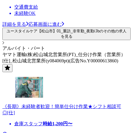
交通費支給
未経験OK
詳細を見る
応募画面に進む
ユースタイルケア【松山市】01_重訪_非常勤_夜勤/Jbのその他の求人
を見る
アルバイト・パート
ヤマト運輸(株)松山城北営業所(PT)_仕分け作業（営業所）
[仕]_松山城北営業所(y084069pt)(広告No.Y00000613860)
《長期》未経験者歓迎！簡単仕分け作業★シフト相談可
◎[仕]
倉庫スタッフ
時給
1,200
円〜