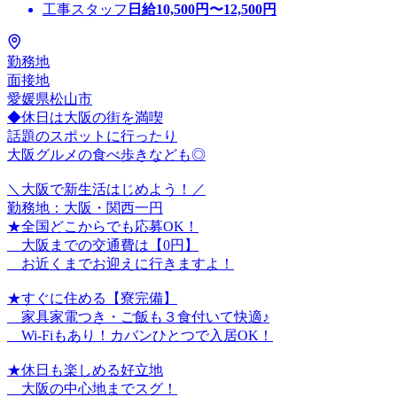
工事スタッフ
日給
10,500
円〜
12,500
円
勤務地
面接地
愛媛県松山市
◆休日は大阪の街を満喫
話題のスポットに行ったり
大阪グルメの食べ歩きなども◎
＼大阪で新生活はじめよう！／
勤務地：大阪・関西一円
★全国どこからでも応募OK！
大阪までの交通費は【0円】
お近くまでお迎えに行きますよ！
★すぐに住める【寮完備】
家具家電つき・ご飯も３食付いて快適♪
Wi-Fiもあり！カバンひとつで入居OK！
★休日も楽しめる好立地
大阪の中心地までスグ！