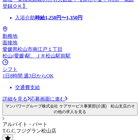
登録ＯＫ】
入浴介助
時給
1,250
円〜
1,350
円
勤務地
面接地
愛媛県松山市南江戸１丁目
松山(愛媛)駅、ＪＲ松山駅前駅
シフト
1日8時間 週3日からOK
交通費支給
詳細を見る
応募画面に進む
マンパワーグループ株式会社 ケアサービス事業部(介護) 松山支店のそ
の他の求人を見る
アルバイト・パート
T.G.C.フジグラン松山店