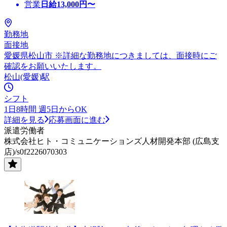
営業
日給
13,000
円〜
勤務地
面接地
愛媛県松山市 ※詳細な勤務地につきましては、面接時にご
確認をお願いいたします。
松山(愛媛)駅
シフト
1日8時間 週5日からOK
詳細を見る
応募画面に進む
派遣労働者
株式会社ヒト・コミュニケーションズ人材開発本部 (広島支
店)/s0f2226070303