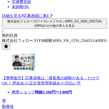
交通費支給
未経験OK
詳細を見る
応募画面に進む
株式会社フェローズ(ワイヤレスイヤホン)HRS_G3_1559_2342T(A)
(HRS)のその他の求人を見る
契約社員
株式会社フェローズ(YM経験)HRS_YK_1559_2344T(A)(HRS)
【携帯販売】応募資格は「接客業の経験がある」だけで
OK！/昇給あり/正社員登用実績あり/日払い可
携帯ショップ
時給
1,500
円〜
1,800
円
勤務地