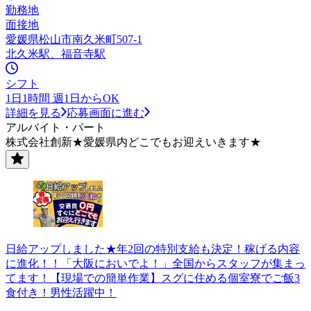
勤務地
面接地
愛媛県松山市南久米町507-1
北久米駅、福音寺駅
シフト
1日1時間 週1日からOK
詳細を見る
応募画面に進む
アルバイト・パート
株式会社創新★愛媛県内どこでもお迎えいきます★
日給アップしました★年2回の特別支給も決定！稼げる内容
に進化！！「大阪においでよ！」全国からスタッフが集まっ
てます！【現場での簡単作業】スグに住める個室寮でご飯3
食付き！男性活躍中！