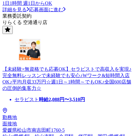
1日1時間 週1日からOK
詳細を見る
応募画面に進む
業務委託契約
りらくる 空港通り店
【未経験×無資格でも応募OK】セラピストで高収入を実現♪
完全無料レッスンで未経験でも安心♪Wワーク&短時間入店
OK♪平均月収33万円☆週1日～1時間～でもOK♪全国600店舗
の圧倒的集客力☆
セラピスト
時給
2,088
円〜
3,510
円
勤務地
面接地
愛媛県松山市南吉田町1760-5