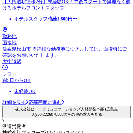
【大街道駅徒歩2分】未経験OK！午後スタートで無理なく働
けるホテルフロントスタッフ
ホテルスタッフ
時給
1,600
円〜
勤務地
面接地
愛媛県松山市 ※詳細な勤務地につきましては、面接時にご
確認をお願いいたします。
大街道駅
シフト
週5日からOK
未経験OK
詳細を見る
応募画面に進む
株式会社ヒト・コミュニケーションズ人材開発本部 (広島支
店)/s0f2226070303のその他の求人を見る
派遣労働者
株式会社フェローズ(ワイヤレスイヤホ