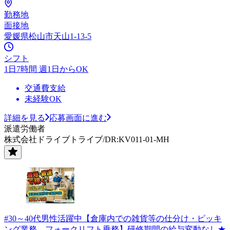
勤務地
面接地
愛媛県松山市天山1-13-5
シフト
1日7時間 週1日からOK
交通費支給
未経験OK
詳細を見る
応募画面に進む
派遣労働者
株式会社ドライブトライブ/DR:KV011-01-MH
#30～40代男性活躍中【倉庫内での雑貨等の仕分け・ピッキ
ング業務、フォークリフト乗務】研修期間の給与変動なし★