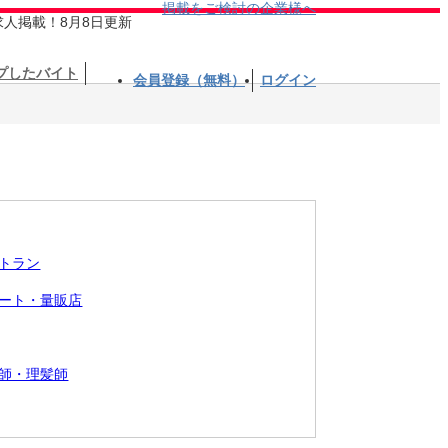
掲載をご検討の企業様へ
求人掲載！8月8日更新
プしたバイト
会員登録（無料）
ログイン
トラン
ート・量販店
師・理髪師