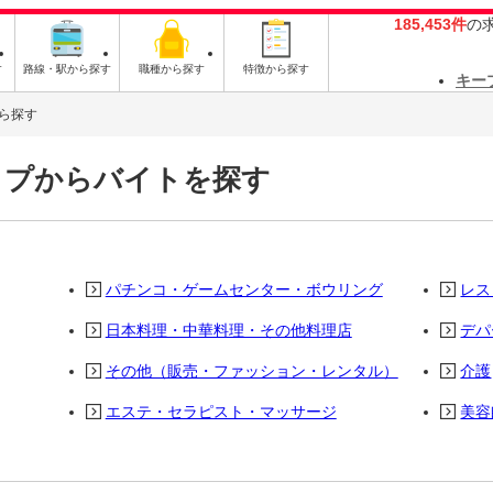
185,453件
の
す
路線・駅から探す
職種から探す
特徴から探す
キー
ら探す
ップからバイトを探す
パチンコ・ゲームセンター・ボウリング
レス
日本料理・中華料理・その他料理店
デパ
その他（販売・ファッション・レンタル）
介護
エステ・セラピスト・マッサージ
美容