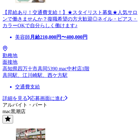
【昇給あり！交通費支給！】★スタイリスト募集★人気サロ
ンで働きませんか？復職希望の方大歓迎◎ネイル・ピアス・
カラーOKで自分らしく働けます♪
美容師
月給
210,000
円〜
400,000
円
勤務地
面接地
高知県四万十市具同5390 mac中村店1階
具同駅、江川崎駅、西ケ方駅
交通費支給
詳細を見る
応募画面に進む
アルバイト・パート
mac黒潮店