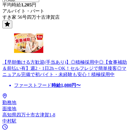
平均時給
1,205
円
アルバイト・パート
すき家 56号四万十古津賀店
【早朝働ける方歓迎(手当あり)】◎積極採用中◎【食事補助
＆前払い有】週2・1日2h～OK！セルフレジで簡単接客◎マ
ニュアル完備で初バイト・未経験も安心！積極採用中
ファーストフード
時給
1,080
円〜
勤務地
面接地
高知県四万十市古津賀1-8
中村駅