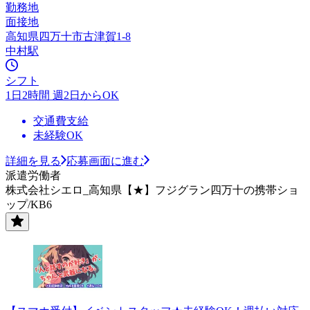
勤務地
面接地
高知県四万十市古津賀1-8
中村駅
シフト
1日2時間 週2日からOK
交通費支給
未経験OK
詳細を見る
応募画面に進む
派遣労働者
株式会社シエロ_高知県【★】フジグラン四万十の携帯ショ
ップ/KB6