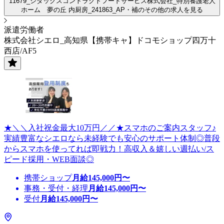
11679_シダックスコントラクトフードサービス株式会社_特別養護老人
ホーム 夢の丘 内厨房_241863_AP・補のその他の求人を見る
派遣労働者
株式会社シエロ_高知県【携帯キャ】ドコモショップ四万十
西店/AF5
★＼＼入社祝金最大10万円／／★スマホのご案内スタッフ♪
実績豊富なシエロなら未経験でも安心のサポート体制◎普段
からスマホを使ってれば即戦力！高収入＆嬉しい週払い/ス
ピード採用・WEB面談◎
携帯ショップ
月給
145,000
円〜
事務・受付・経理
月給
145,000
円〜
受付
月給
145,000
円〜