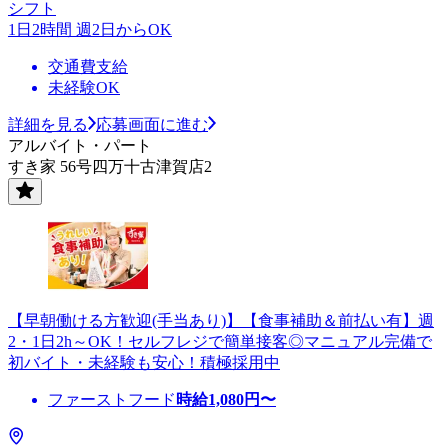
シフト
1日2時間 週2日からOK
交通費支給
未経験OK
詳細を見る
応募画面に進む
アルバイト・パート
すき家 56号四万十古津賀店2
【早朝働ける方歓迎(手当あり)】【食事補助＆前払い有】週
2・1日2h～OK！セルフレジで簡単接客◎マニュアル完備で
初バイト・未経験も安心！積極採用中
ファーストフード
時給
1,080
円〜