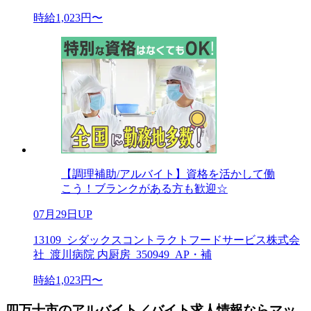
時給1,023円〜
【調理補助/アルバイト】資格を活かして働
こう！ブランクがある方も歓迎☆
07月29日UP
13109_シダックスコントラクトフードサービス株式会
社_渡川病院 内厨房_350949_AP・補
時給1,023円〜
四万十市のアルバイト／バイト求人情報ならマッ