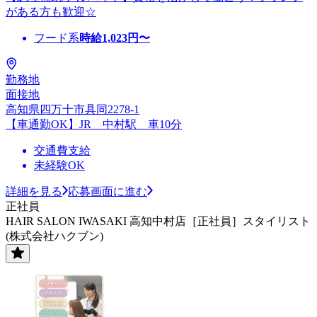
がある方も歓迎☆
フード系
時給
1,023
円〜
勤務地
面接地
高知県四万十市具同2278-1
【車通勤OK】JR 中村駅 車10分
交通費支給
未経験OK
詳細を見る
応募画面に進む
正社員
HAIR SALON IWASAKI 高知中村店［正社員］スタイリスト
(株式会社ハクブン)