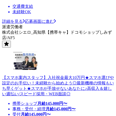
交通費支給
未経験OK
詳細を見る
応募画面に進む
派遣労働者
株式会社シエロ_高知県【携帯キャ】ドコモショップしみず
店/AF5
【スマホ案内スタッフ】入社祝金最大10万円★スマホ選びや
設定のお手伝い！未経験から始めよう◎最新機種の情報もい
ち早くゲット★スマホが手放せないあなたに♪高収入＆嬉し
い週払い/スピード採用・WEB面談◎
携帯ショップ
月給
145,000
円〜
事務・受付・経理
月給
145,000
円〜
受付
月給
145,000
円〜