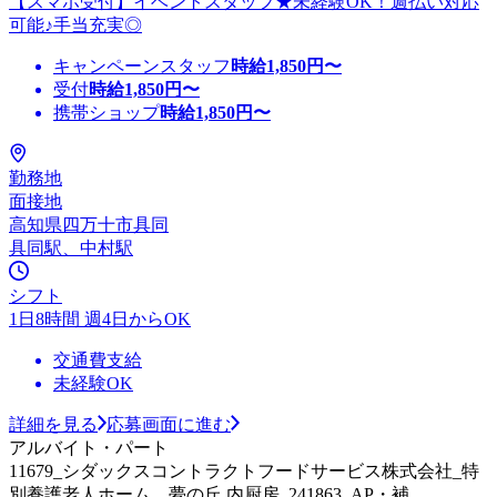
【スマホ受付】イベントスタッフ★未経験OK！週払い対応
可能♪手当充実◎
キャンペーンスタッフ
時給
1,850
円〜
受付
時給
1,850
円〜
携帯ショップ
時給
1,850
円〜
勤務地
面接地
高知県四万十市具同
具同駅、中村駅
シフト
1日8時間 週4日からOK
交通費支給
未経験OK
詳細を見る
応募画面に進む
アルバイト・パート
11679_シダックスコントラクトフードサービス株式会社_特
別養護老人ホーム 夢の丘 内厨房_241863_AP・補