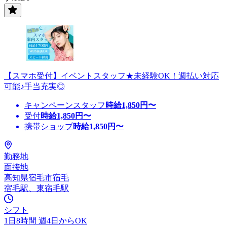
【スマホ受付】イベントスタッフ★未経験OK！週払い対応
可能♪手当充実◎
キャンペーンスタッフ
時給
1,850
円〜
受付
時給
1,850
円〜
携帯ショップ
時給
1,850
円〜
勤務地
面接地
高知県宿毛市宿毛
宿毛駅、東宿毛駅
シフト
1日8時間 週4日からOK