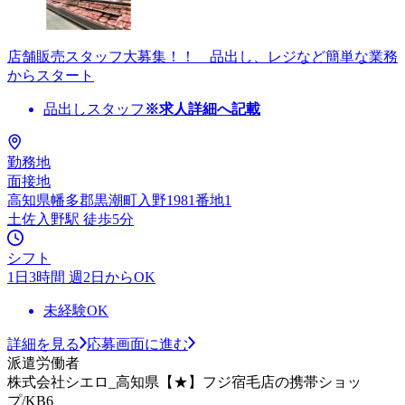
店舗販売スタッフ大募集！！ 品出し、レジなど簡単な業務
からスタート
品出しスタッフ
※求人詳細へ記載
勤務地
面接地
高知県幡多郡黒潮町入野1981番地1
土佐入野駅 徒歩5分
シフト
1日3時間 週2日からOK
未経験OK
詳細を見る
応募画面に進む
派遣労働者
株式会社シエロ_高知県【★】フジ宿毛店の携帯ショッ
プ/KB6