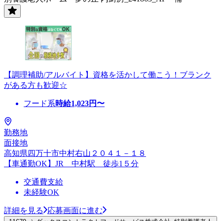
【調理補助/アルバイト】資格を活かして働こう！ブランク
がある方も歓迎☆
フード系
時給
1,023
円〜
勤務地
面接地
高知県四万十市中村右山２０４１－１８
【車通勤OK】JR 中村駅 徒歩1５分
交通費支給
未経験OK
詳細を見る
応募画面に進む