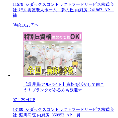
11679_シダックスコントラクトフードサービス株式会
社_特別養護老人ホーム 夢の丘 内厨房_241863_AP・
補
時給1,023円〜
【調理員/アルバイト】資格を活かして働こ
う！ブランクがある方も歓迎☆
07月29日UP
13109_シダックスコントラクトフードサービス株式会
社_渡川病院 内厨房_350952_AP・員