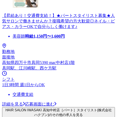
【昇給あり！交通費支給！】★パートスタイリスト募集★人
気サロンで働きませんか？復職希望の方大歓迎◎ネイル・ピ
アス・カラーOKで自分らしく働けます♪
美容師
時給
1,150
円〜
1,600
円
勤務地
面接地
高知県四万十市具同5390 mac中村店1階
具同駅、江川崎駅、西ケ方駅
シフト
1日3時間 週1日からOK
交通費支給
詳細を見る
応募画面に進む
HAIR SALON IWASAKI 高知中村店［パート］スタイリスト(株式会社
ハクブン)のその他の求人を見る