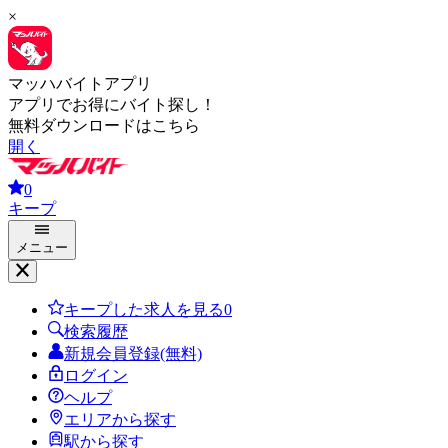
×
マッハバイトアプリ
アプリでお得にバイト探し！
無料ダウンロードはこちら
開く
0
キープ
メニュー
キープした求人を見る
0
検索履歴
新規会員登録(無料)
ログイン
ヘルプ
エリアから探す
駅から探す