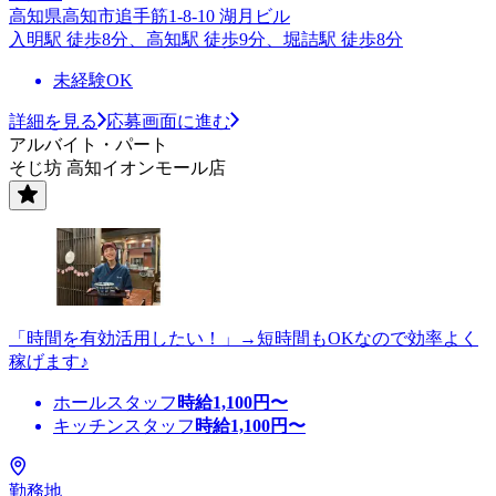
高知県高知市追手筋1-8-10 湖月ビル
入明駅 徒歩8分、高知駅 徒歩9分、堀詰駅 徒歩8分
未経験OK
詳細を見る
応募画面に進む
アルバイト・パート
そじ坊 高知イオンモール店
「時間を有効活用したい！」→短時間もOKなので効率よく
稼げます♪
ホールスタッフ
時給
1,100
円〜
キッチンスタッフ
時給
1,100
円〜
勤務地