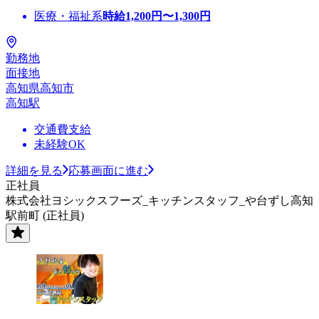
医療・福祉系
時給
1,200
円〜
1,300
円
勤務地
面接地
高知県高知市
高知駅
交通費支給
未経験OK
詳細を見る
応募画面に進む
正社員
株式会社ヨシックスフーズ_キッチンスタッフ_や台ずし高知
駅前町 (正社員)