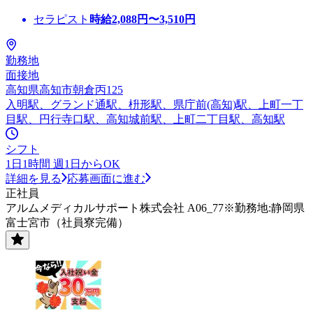
セラピスト
時給
2,088
円〜
3,510
円
勤務地
面接地
高知県高知市朝倉丙125
入明駅、グランド通駅、枡形駅、県庁前(高知)駅、上町一丁
目駅、円行寺口駅、高知城前駅、上町二丁目駅、高知駅
シフト
1日1時間 週1日からOK
詳細を見る
応募画面に進む
正社員
アルムメディカルサポート株式会社 A06_77※勤務地:静岡県
富士宮市（社員寮完備）