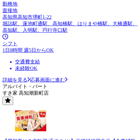
勤務地
面接地
高知県高知市堺町1-22
堀詰駅、蓮池町通駅、高知橋駅、はりまや橋駅、大橋通駅、
高知駅、入明駅、円行寺口駅
シフト
1日8時間 週5日からOK
交通費支給
未経験OK
詳細を見る
応募画面に進む
アルバイト・パート
すき家 高知潮新町店