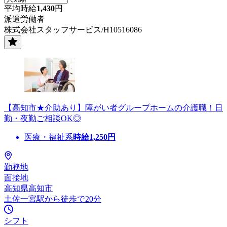
平均時給
1,430
円
派遣労働者
株式会社スタッフサービス/H10516086
【高知市★介助あり】障がい者グループホームの介護職！日
勤・夜勤ご相談OK◎
医療・福祉系
時給
1,250
円
勤務地
面接地
高知県高知市
土佐一宮駅から徒歩で20分
シフト