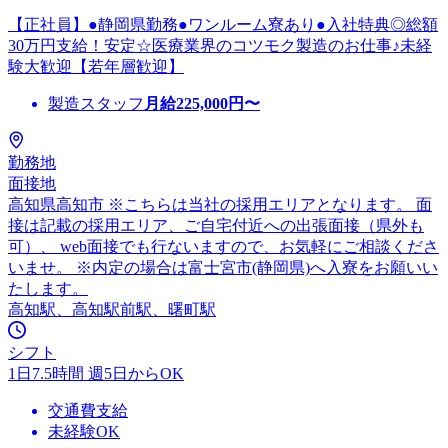
【正社員】●静岡県勤務●ワンルーム寮あり●入社特典◎総額
30万円支給！安定☆医療業界のコツモク製造のお仕事♪未経
験大歓迎【若年層歓迎】
製造スタッフ
月給
225,000
円〜
勤務地
面接地
高知県高知市 ※こちらは当社の採用エリアとなります。 面
接は記載の採用エリア、ご自宅付近への出張面接（県外も
可）、 web面接でも行ないますので、お気軽にご相談くださ
いませ。 ※内定の場合は富士宮市(静岡県)へ入寮をお願いい
たします。
高知駅、高知駅前駅、曙町駅
シフト
1日7.5時間 週5日からOK
交通費支給
未経験OK