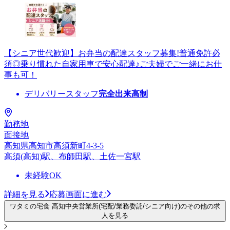
【シニア世代歓迎】お弁当の配達スタッフ募集!普通免許必
須◎乗り慣れた自家用車で安心配達♪ご夫婦でご一緒にお仕
事も可！
デリバリースタッフ
完全出来高制
勤務地
面接地
高知県高知市高須新町4-3-5
高須(高知)駅、布師田駅、土佐一宮駅
未経験OK
詳細を見る
応募画面に進む
ワタミの宅食 高知中央営業所(宅配/業務委託/シニア向け)のその他の求
人を見る