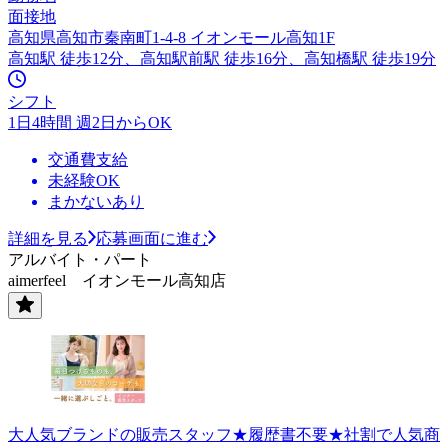
面接地
高知県高知市秦南町1-4-8 イオンモール高知1F
高知駅 徒歩12分、高知駅前駅 徒歩16分、高知橋駅 徒歩19分
シフト
1日4時間 週2日からOK
交通費支給
未経験OK
まかないあり
詳細を見る
応募画面に進む
アルバイト・パート
aimerfeel イオンモール高知店
大人気ブランドの販売スタッフ★履歴書不要★社割で人気商