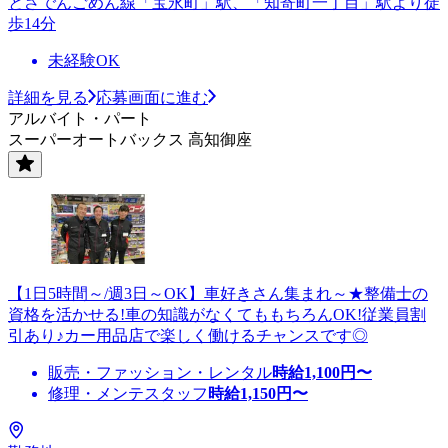
とさでんごめん線「宝永町」駅、「知寄町一丁目」駅より徒
歩14分
未経験OK
詳細を見る
応募画面に進む
アルバイト・パート
スーパーオートバックス 高知御座
【1日5時間～/週3日～OK】車好きさん集まれ～★整備士の
資格を活かせる!車の知識がなくてももちろんOK!従業員割
引あり♪カー用品店で楽しく働けるチャンスです◎
販売・ファッション・レンタル
時給
1,100
円〜
修理・メンテスタッフ
時給
1,150
円〜