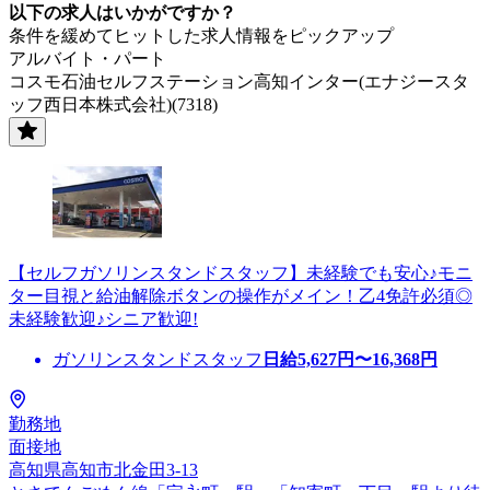
以下の求人はいかがですか？
条件を緩めてヒットした求人情報をピックアップ
アルバイト・パート
コスモ石油セルフステーション高知インター(エナジースタ
ッフ西日本株式会社)(7318)
【セルフガソリンスタンドスタッフ】未経験でも安心♪モニ
ター目視と給油解除ボタンの操作がメイン！乙4免許必須◎
未経験歓迎♪シニア歓迎!
ガソリンスタンドスタッフ
日給
5,627
円〜
16,368
円
勤務地
面接地
高知県高知市北金田3-13