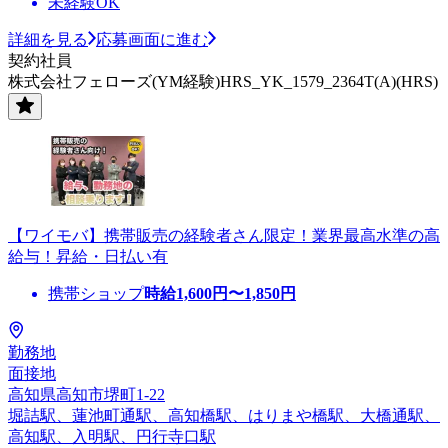
未経験OK
詳細を見る
応募画面に進む
契約社員
株式会社フェローズ(YM経験)HRS_YK_1579_2364T(A)(HRS)
【ワイモバ】携帯販売の経験者さん限定！業界最高水準の高
給与！昇給・日払い有
携帯ショップ
時給
1,600
円〜
1,850
円
勤務地
面接地
高知県高知市堺町1-22
堀詰駅、蓮池町通駅、高知橋駅、はりまや橋駅、大橋通駅、
高知駅、入明駅、円行寺口駅