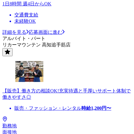
1日8時間 週4日からOK
交通費支給
未経験OK
詳細を見る
応募画面に進む
アルバイト・パート
リカーマウンテン 高知追手筋店
【販売】働き方の相談OK!充実待遇と手厚いサポート体制で
働きやすさ◎
販売・ファッション・レンタル
時給
1,200
円〜
勤務地
面接地