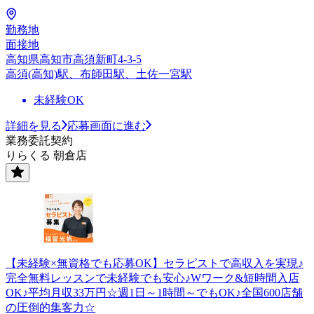
勤務地
面接地
高知県高知市高須新町4-3-5
高須(高知)駅、布師田駅、土佐一宮駅
未経験OK
詳細を見る
応募画面に進む
業務委託契約
りらくる 朝倉店
【未経験×無資格でも応募OK】セラピストで高収入を実現♪
完全無料レッスンで未経験でも安心♪Wワーク&短時間入店
OK♪平均月収33万円☆週1日～1時間～でもOK♪全国600店舗
の圧倒的集客力☆