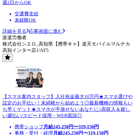
週2日からOK
交通費支給
未経験OK
詳細を見る
応募画面に進む
派遣労働者
株式会社シエロ_高知県【携帯キャ】楽天モバイルマルナカ
高知インター店1/AF5
【スマホ案内スタッフ】入社祝金最大10万円★スマホ選びや
設定のお手伝い！未経験から始めよう◎最新機種の情報もい
ち早くゲット★スマホが手放せないあなたに♪高収入＆嬉し
い週払い/スピード採用・WEB面談◎
携帯ショップ
月給
245,250
円〜
319,150
円
事務・受付・経理
月給
245,250
円〜
319,150
円