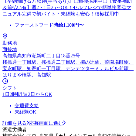
【早朝働ける方歓迎(手当あり)】◎積極採用中◎【食事補助
＆前払い有】週2・1日2h～OK！セルフレジで簡単接客◎マ
ニュアル完備で初バイト・未経験も安心！積極採用中
ファーストフード
時給
1,100
円〜
勤務地
面接地
高知県高知市潮新町二丁目18番25号
桟橋通一丁目駅、桟橋通二丁目駅、梅の辻駅、菜園場町駅、
宝永町駅、知寄町一丁目駅、デンテツターミナルビル前駅、
はりまや橋駅、高知駅
シフト
1日2時間 週2日からOK
交通費支給
未経験OK
詳細を見る
応募画面に進む
派遣労働者
株式会社シエロ_高知県【★】イオンモール高知の携帯ショ