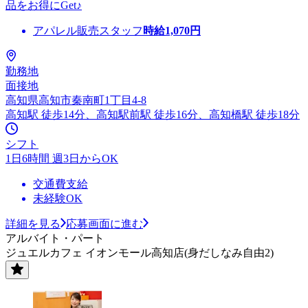
品をお得にGet♪
アパレル販売スタッフ
時給
1,070
円
勤務地
面接地
高知県高知市秦南町1丁目4-8
高知駅 徒歩14分、高知駅前駅 徒歩16分、高知橋駅 徒歩18分
シフト
1日6時間 週3日からOK
交通費支給
未経験OK
詳細を見る
応募画面に進む
アルバイト・パート
ジュエルカフェ イオンモール高知店(身だしなみ自由2)