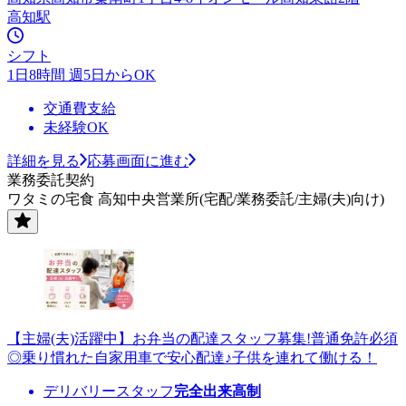
高知駅
シフト
1日8時間 週5日からOK
交通費支給
未経験OK
詳細を見る
応募画面に進む
業務委託契約
ワタミの宅食 高知中央営業所(宅配/業務委託/主婦(夫)向け)
【主婦(夫)活躍中】お弁当の配達スタッフ募集!普通免許必須
◎乗り慣れた自家用車で安心配達♪子供を連れて働ける！
デリバリースタッフ
完全出来高制