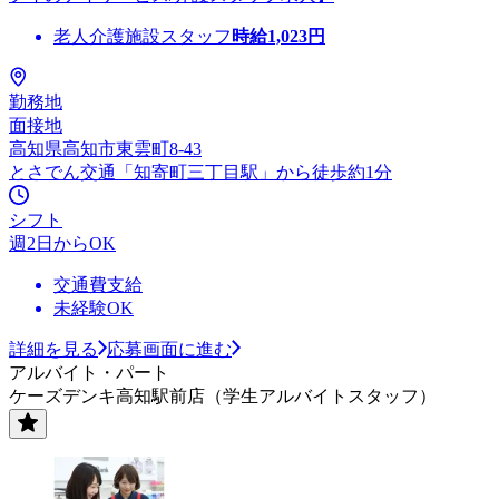
老人介護施設スタッフ
時給
1,023
円
勤務地
面接地
高知県高知市東雲町8-43
とさでん交通「知寄町三丁目駅」から徒歩約1分
シフト
週2日からOK
交通費支給
未経験OK
詳細を見る
応募画面に進む
アルバイト・パート
ケーズデンキ高知駅前店（学生アルバイトスタッフ）