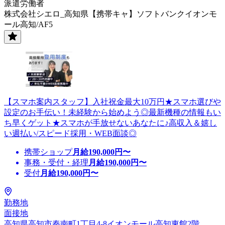
派遣労働者
株式会社シエロ_高知県【携帯キャ】ソフトバンクイオンモ
ール高知/AF5
【スマホ案内スタッフ】入社祝金最大10万円★スマホ選びや
設定のお手伝い！未経験から始めよう◎最新機種の情報もい
ち早くゲット★スマホが手放せないあなたに♪高収入＆嬉し
い週払い/スピード採用・WEB面談◎
携帯ショップ
月給
190,000
円〜
事務・受付・経理
月給
190,000
円〜
受付
月給
190,000
円〜
勤務地
面接地
高知県高知市秦南町1丁目4-8イオンモール高知東館2階