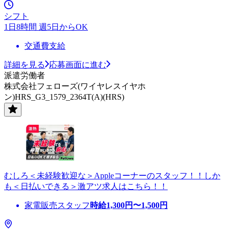
シフト
1日8時間 週5日からOK
交通費支給
詳細を見る
応募画面に進む
派遣労働者
株式会社フェローズ(ワイヤレスイヤホ
ン)HRS_G3_1579_2364T(A)(HRS)
むしろ＜未経験歓迎な＞Appleコーナーのスタッフ！！しか
も＜日払いできる＞激アツ求人はこちら！！
家電販売スタッフ
時給
1,300
円〜
1,500
円