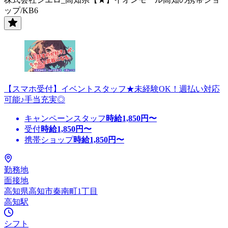
ップ/KB6
【スマホ受付】イベントスタッフ★未経験OK！週払い対応
可能♪手当充実◎
キャンペーンスタッフ
時給
1,850
円〜
受付
時給
1,850
円〜
携帯ショップ
時給
1,850
円〜
勤務地
面接地
高知県高知市秦南町1丁目
高知駅
シフト