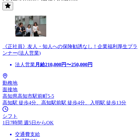
《正社員》友人・知人への保険勧誘なし！企業福利厚生プラ
ンナー(法人営業)
法人営業
月給
210,000
円〜
250,000
円
勤務地
面接地
高知県高知市駅前町5-5
高知駅 徒歩4分、高知駅前駅 徒歩4分、入明駅 徒歩13分
シフト
1日7時間 週5日からOK
交通費支給