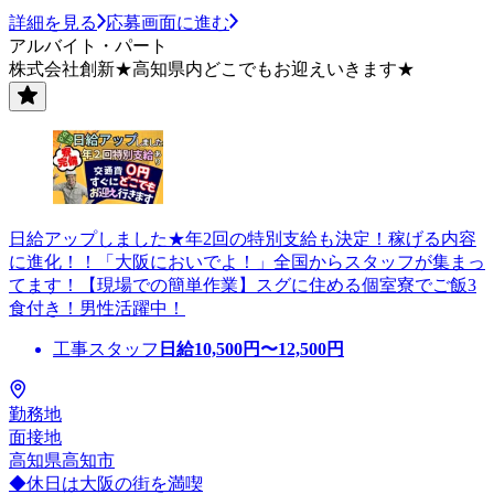
詳細を見る
応募画面に進む
アルバイト・パート
株式会社創新★高知県内どこでもお迎えいきます★
日給アップしました★年2回の特別支給も決定！稼げる内容
に進化！！「大阪においでよ！」全国からスタッフが集まっ
てます！【現場での簡単作業】スグに住める個室寮でご飯3
食付き！男性活躍中！
工事スタッフ
日給
10,500
円〜
12,500
円
勤務地
面接地
高知県高知市
◆休日は大阪の街を満喫