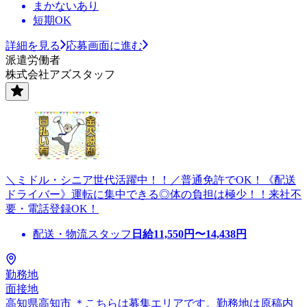
まかないあり
短期OK
詳細を見る
応募画面に進む
派遣労働者
株式会社アズスタッフ
＼ミドル・シニア世代活躍中！！／普通免許でOK！《配送
ドライバー》運転に集中できる◎体の負担は極少！！来社不
要・電話登録OK！
配送・物流スタッフ
日給
11,550
円〜
14,438
円
勤務地
面接地
高知県高知市 ＊こちらは募集エリアです。勤務地は原稿内