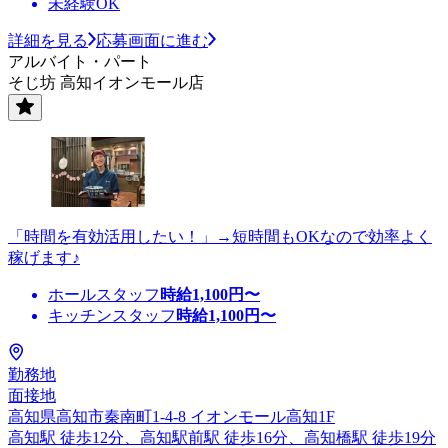
未経験OK
詳細を見る
応募画面に進む
アルバイト・パート
そじ坊 高知イオンモール店
「時間を有効活用したい！」→短時間もOKなので効率よく
稼げます♪
ホールスタッフ
時給
1,100
円〜
キッチンスタッフ
時給
1,100
円〜
勤務地
面接地
高知県高知市秦南町1-4-8 イオンモール高知1F
高知駅 徒歩12分、高知駅前駅 徒歩16分、高知橋駅 徒歩19分