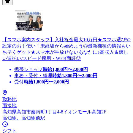
【スマホ案内スタッフ】入社祝金最大10万円★スマホ選びや
設定のお手伝い！未経験から始めよう◎最新機種の情報もい
ち早くゲット★スマホが手放せないあなたに♪高収入＆嬉し
い週払い/スピード採用・WEB面談◎
携帯ショップ
時給
1,800
円〜
2,000
円
事務・受付・経理
時給
1,800
円〜
2,000
円
受付
時給
1,800
円〜
2,000
円
勤務地
面接地
高知県高知市秦南町1丁目4-8イオンモール高知2F
高知駅、高知駅前駅
シフト