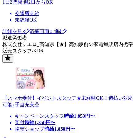
1日2時間 週2日からOK
交通費支給
未経験OK
詳細を見る
応募画面に進む
派遣労働者
株式会社シエロ_高知県【★】高知駅前の家電量販店内携帯
販売スタッフ/KB6
【スマホ受付】イベントスタッフ★未経験OK！週払い対応
可能♪手当充実◎
キャンペーンスタッフ
時給
1,850
円〜
受付
時給
1,850
円〜
携帯ショップ
時給
1,850
円〜