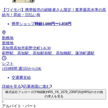
【ワイモバ】携帯販売の経験者さん限定！業界最高水準の高
給与！昇給・日払い有
携帯ショップ
時給
1,600
円〜
1,850
円
勤務地
面接地
高知県高知市薊野北町1-8-30
薊野駅、高知駅、高知駅前駅、高知橋駅、蓮池町通駅
シフト
1日8時間 週5日からOK
交通費支給
詳細を見る
応募画面に進む
株式会社フェローズ(YM経験)HRS_YK_1579_2359T(A)(HRS)のその他
の求人を見る
アルバイト・パート