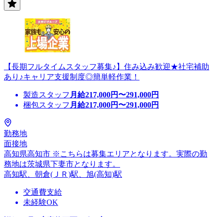
【長期フルタイムスタッフ募集♪】住み込み歓迎★社宅補助
あり♪キャリア支援制度◎簡単軽作業！
製造スタッフ
月給
217,000
円〜
291,000
円
梱包スタッフ
月給
217,000
円〜
291,000
円
勤務地
面接地
高知県高知市 ※こちらは募集エリアとなります。実際の勤
務地は茨城県下妻市となります。
高知駅、朝倉(ＪＲ)駅、旭(高知)駅
交通費支給
未経験OK