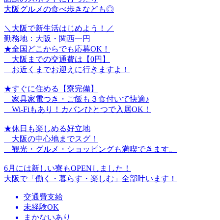
大阪グルメの食べ歩きなども◎
＼大阪で新生活はじめよう！／
勤務地：大阪・関西一円
★全国どこからでも応募OK！
大阪までの交通費は【0円】
お近くまでお迎えに行きますよ！
★すぐに住める【寮完備】
家具家電つき・ご飯も３食付いて快適♪
Wi-Fiもあり！カバンひとつで入居OK！
★休日も楽しめる好立地
大阪の中心地までスグ！
観光・グルメ・ショッピングも満喫できます。
6月には新しい寮もOPENしました！
大阪で「働く・暮らす・楽しむ」全部叶います！
交通費支給
未経験OK
まかないあり