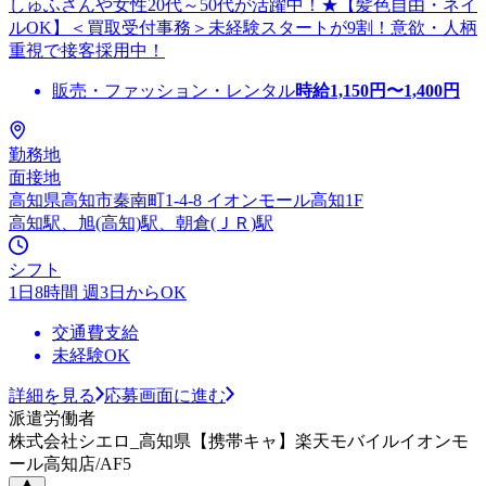
しゅふさんや女性20代～50代が活躍中！★【髪色自由・ネイ
ルOK】＜買取受付事務＞未経験スタートが9割！意欲・人柄
重視で接客採用中！
販売・ファッション・レンタル
時給
1,150
円〜
1,400
円
勤務地
面接地
高知県高知市秦南町1-4-8 イオンモール高知1F
高知駅、旭(高知)駅、朝倉(ＪＲ)駅
シフト
1日8時間 週3日からOK
交通費支給
未経験OK
詳細を見る
応募画面に進む
派遣労働者
株式会社シエロ_高知県【携帯キャ】楽天モバイルイオンモ
ール高知店/AF5