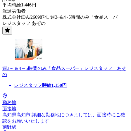
平均時給
1,446
円
派遣労働者
株式会社iDA/26098741 週3~&4~5時間のみ「食品スーパー」
レジスタッフ あぞの
週3～＆4～5時間のみ「食品スーパー」レジスタッフ あぞ
の
レジスタッフ
時給
1,150
円
勤務地
面接地
高知県高知市 詳細な勤務地につきましては、面接時にご確
認をお願いいたします
薊野駅