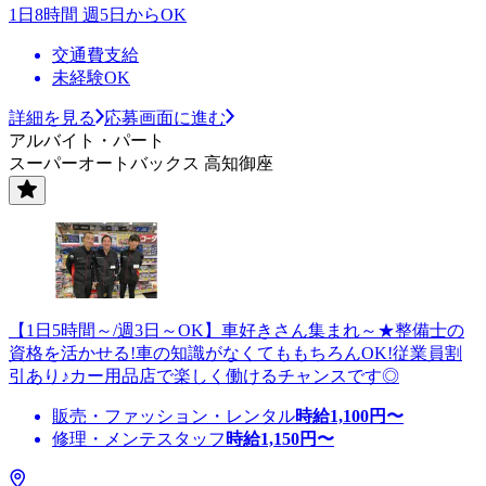
1日8時間 週5日からOK
交通費支給
未経験OK
詳細を見る
応募画面に進む
アルバイト・パート
スーパーオートバックス 高知御座
【1日5時間～/週3日～OK】車好きさん集まれ～★整備士の
資格を活かせる!車の知識がなくてももちろんOK!従業員割
引あり♪カー用品店で楽しく働けるチャンスです◎
販売・ファッション・レンタル
時給
1,100
円〜
修理・メンテスタッフ
時給
1,150
円〜