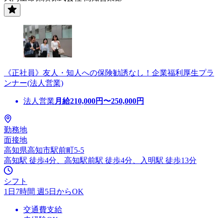
《正社員》友人・知人への保険勧誘なし！企業福利厚生プラ
ンナー(法人営業)
法人営業
月給
210,000
円〜
250,000
円
勤務地
面接地
高知県高知市駅前町5-5
高知駅 徒歩4分、高知駅前駅 徒歩4分、入明駅 徒歩13分
シフト
1日7時間 週5日からOK
交通費支給