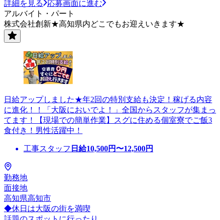
詳細を見る
応募画面に進む
アルバイト・パート
株式会社創新★高知県内どこでもお迎えいきます★
日給アップしました★年2回の特別支給も決定！稼げる内容
に進化！！「大阪においでよ！」全国からスタッフが集まっ
てます！【現場での簡単作業】スグに住める個室寮でご飯3
食付き！男性活躍中！
工事スタッフ
日給
10,500
円〜
12,500
円
勤務地
面接地
高知県高知市
◆休日は大阪の街を満喫
話題のスポットに行ったり