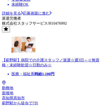
未経験OK
詳細を見る
応募画面に進む
派遣労働者
株式会社スタッフサービス/H10476992
【薊野駅】病院での介護スタッフ／派遣☆週3日～☆無資
格・未経験歓迎☆日勤のみ☆
医療・福祉系
時給
1,100
円
勤務地
面接地
高知県高知市
薊野駅から徒歩で7分