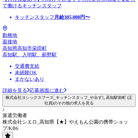
て働けるキッチンスタッフ
キッチンスタッフ
月給
305,000
円〜
勤務地
面接地
高知県高知市栄田町
高知駅、入明駅、薊野駅
交通費支給
未経験OK
まかないあり
詳細を見る
応募画面に進む
株式会社ヨシックスフーズ_キッチンスタッフ_や台ずし高知駅前町 (正
社員)のその他の求人を見る
派遣労働者
株式会社シエロ_高知県【★】やえもん公園の携帯ショッ
プ/KB6