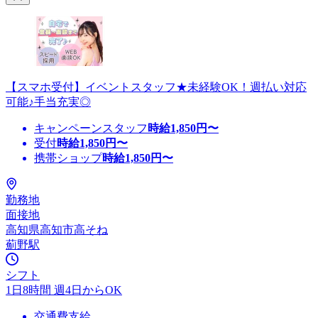
【スマホ受付】イベントスタッフ★未経験OK！週払い対応
可能♪手当充実◎
キャンペーンスタッフ
時給
1,850
円〜
受付
時給
1,850
円〜
携帯ショップ
時給
1,850
円〜
勤務地
面接地
高知県高知市高そね
薊野駅
シフト
1日8時間 週4日からOK
交通費支給