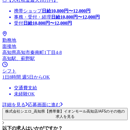
◎【入社祝金最大10万円】
携帯ショップ
日給
10,800
円〜
12,000
円
事務・受付・経理
日給
10,800
円〜
12,000
円
受付
日給
10,800
円〜
12,000
円
勤務地
面接地
高知県高知市秦南町1丁目4-8
高知駅、薊野駅
シフト
1日8時間 週5日からOK
交通費支給
未経験OK
詳細を見る
応募画面に進む
株式会社シエロ_高知県【携帯量】イオンモール高知店/AF5のその他の
求人を見る
以下の求人はいかがですか？