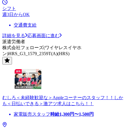
シフト
週3日からOK
交通費支給
詳細を見る
応募画面に進む
派遣労働者
株式会社フェローズ(ワイヤレスイヤホ
ン)HRS_G3_1579_2359T(A)(HRS)
むしろ＜未経験歓迎な＞Appleコーナーのスタッフ！！しか
も＜日払いできる＞激アツ求人はこちら！！
家電販売スタッフ
時給
1,300
円〜
1,500
円