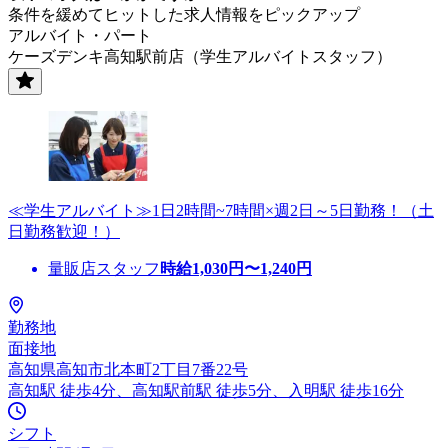
条件を緩めてヒットした求人情報をピックアップ
アルバイト・パート
ケーズデンキ高知駅前店（学生アルバイトスタッフ）
≪学生アルバイト≫1日2時間~7時間×週2日～5日勤務！（土
日勤務歓迎！）
量販店スタッフ
時給
1,030
円〜
1,240
円
勤務地
面接地
高知県高知市北本町2丁目7番22号
高知駅 徒歩4分、高知駅前駅 徒歩5分、入明駅 徒歩16分
シフト