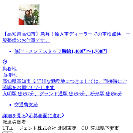
【高知県高知市】急募！輸入車ディーラーでの車検点検、一
般整備のお仕事です。
修理・メンテスタッフ
時給
1,400
円〜
1,700
円
勤務地
面接地
高知県高知市 ※詳細な勤務地につきましては、面接時にご
確認をお願いいたします
入明駅 徒歩7分、グランド通駅 徒歩6分、枡形駅 徒歩6分
交通費支給
詳細を見る
応募画面に進む
派遣労働者
UTエージェント株式会社 北関東第一CU_茨城県下妻市