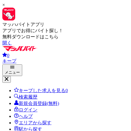
×
マッハバイトアプリ
アプリでお得にバイト探し！
無料ダウンロードはこちら
開く
0
キープ
メニュー
キープした求人を見る
0
検索履歴
新規会員登録(無料)
ログイン
ヘルプ
エリアから探す
駅から探す