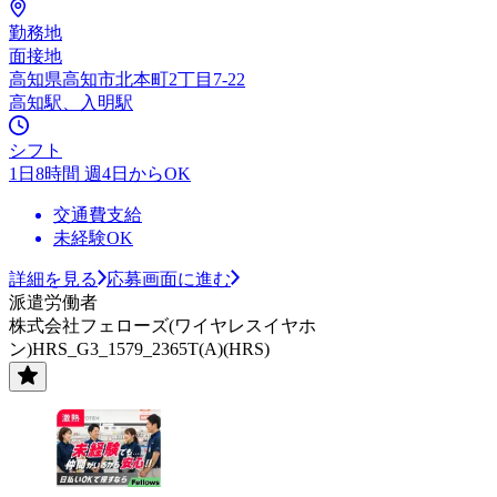
勤務地
面接地
高知県高知市北本町2丁目7-22
高知駅、入明駅
シフト
1日8時間 週4日からOK
交通費支給
未経験OK
詳細を見る
応募画面に進む
派遣労働者
株式会社フェローズ(ワイヤレスイヤホ
ン)HRS_G3_1579_2365T(A)(HRS)