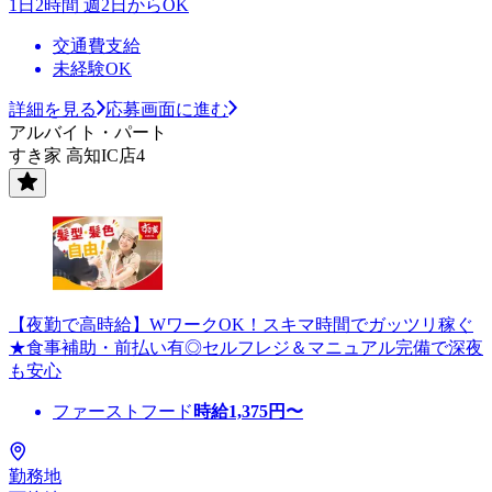
1日2時間 週2日からOK
交通費支給
未経験OK
詳細を見る
応募画面に進む
アルバイト・パート
すき家 高知IC店4
【夜勤で高時給】WワークOK！スキマ時間でガッツリ稼ぐ
★食事補助・前払い有◎セルフレジ＆マニュアル完備で深夜
も安心
ファーストフード
時給
1,375
円〜
勤務地