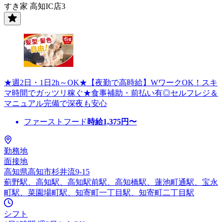
すき家 高知IC店3
★週2日・1日2h～OK★【夜勤で高時給】WワークOK！スキ
マ時間でガッツリ稼ぐ★食事補助・前払い有◎セルフレジ＆
マニュアル完備で深夜も安心
ファーストフード
時給
1,375
円〜
勤務地
面接地
高知県高知市杉井流9-15
薊野駅、高知駅、高知駅前駅、高知橋駅、蓮池町通駅、宝永
町駅、菜園場町駅、知寄町一丁目駅、知寄町二丁目駅
シフト