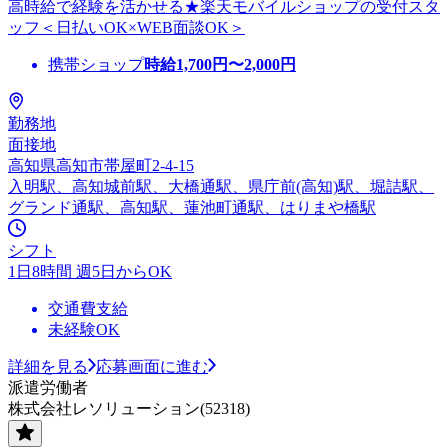
高時給で経験を活かせる★楽天モバイルショップの受付スタ
ッフ＜日払いOK×WEB面談OK＞
携帯ショップ
時給
1,700
円〜
2,000
円
勤務地
面接地
高知県高知市帯屋町2-4-15
入明駅、高知城前駅、大橋通駅、県庁前(高知)駅、堀詰駅、
グランド通駅、高知駅、蓮池町通駅、はりまや橋駅
シフト
1日8時間 週5日からOK
交通費支給
未経験OK
詳細を見る
応募画面に進む
派遣労働者
株式会社レソリューション(52318)