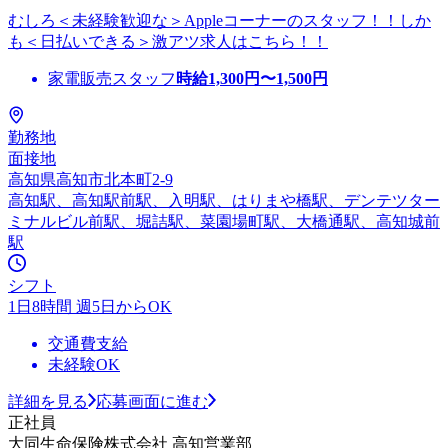
むしろ＜未経験歓迎な＞Appleコーナーのスタッフ！！しか
も＜日払いできる＞激アツ求人はこちら！！
家電販売スタッフ
時給
1,300
円〜
1,500
円
勤務地
面接地
高知県高知市北本町2-9
高知駅、高知駅前駅、入明駅、はりまや橋駅、デンテツター
ミナルビル前駅、堀詰駅、菜園場町駅、大橋通駅、高知城前
駅
シフト
1日8時間 週5日からOK
交通費支給
未経験OK
詳細を見る
応募画面に進む
正社員
大同生命保険株式会社 高知営業部