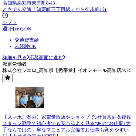
高知県高知市東雲町8-43
とさでん交通「知寄町三丁目駅」から徒歩約1分
シフト
週2日からOK
交通費支給
未経験OK
詳細を見る
応募画面に進む
派遣労働者
株式会社シエロ_高知県【携帯量】イオンモール高知店/AF5
【スマホご案内】家電量販店やショップで♪社員常駐＆複数
スタッフ勤務で初心者でも安心◎よく見る”あの”お仕事♪大
手ならではの丁寧なマニュアル完備でお仕事も覚えやすい