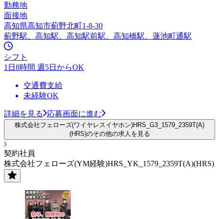
勤務地
面接地
高知県高知市薊野北町1-8-30
薊野駅、高知駅、高知駅前駅、高知橋駅、蓮池町通駅
シフト
1日8時間 週5日からOK
交通費支給
未経験OK
詳細を見る
応募画面に進む
株式会社フェローズ(ワイヤレスイヤホン)HRS_G3_1579_2359T(A)
(HRS)のその他の求人を見る
契約社員
株式会社フェローズ(YM経験)HRS_YK_1579_2359T(A)(HRS)