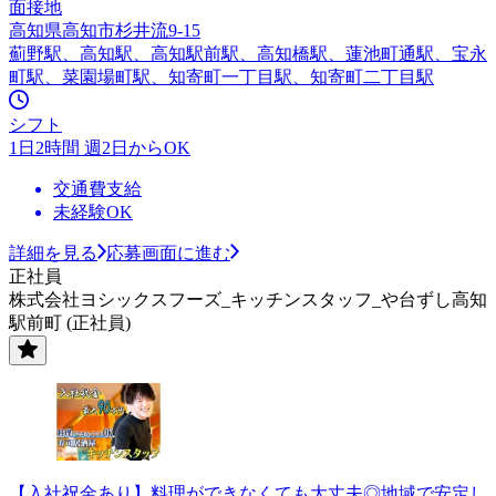
面接地
高知県高知市杉井流9-15
薊野駅、高知駅、高知駅前駅、高知橋駅、蓮池町通駅、宝永
町駅、菜園場町駅、知寄町一丁目駅、知寄町二丁目駅
シフト
1日2時間 週2日からOK
交通費支給
未経験OK
詳細を見る
応募画面に進む
正社員
株式会社ヨシックスフーズ_キッチンスタッフ_や台ずし高知
駅前町 (正社員)
【入社祝金あり】料理ができなくても大丈夫◎地域で安定し