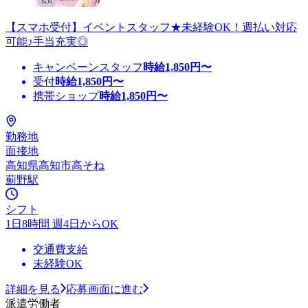
【スマホ受付】イベントスタッフ★未経験OK！週払い対応
可能♪手当充実◎
キャンペーンスタッフ
時給
1,850
円〜
受付
時給
1,850
円〜
携帯ショップ
時給
1,850
円〜
勤務地
面接地
高知県高知市高そね
薊野駅
シフト
1日8時間 週4日からOK
交通費支給
未経験OK
詳細を見る
応募画面に進む
派遣労働者