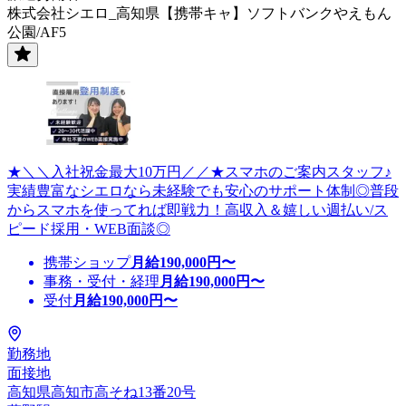
株式会社シエロ_高知県【携帯キャ】ソフトバンクやえもん
公園/AF5
★＼＼入社祝金最大10万円／／★スマホのご案内スタッフ♪
実績豊富なシエロなら未経験でも安心のサポート体制◎普段
からスマホを使ってれば即戦力！高収入＆嬉しい週払い/ス
ピード採用・WEB面談◎
携帯ショップ
月給
190,000
円〜
事務・受付・経理
月給
190,000
円〜
受付
月給
190,000
円〜
勤務地
面接地
高知県高知市高そね13番20号