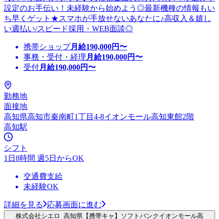
設定のお手伝い！未経験から始めよう◎最新機種の情報もい
ち早くゲット★スマホが手放せないあなたに♪高収入＆嬉し
い週払い/スピード採用・WEB面談◎
携帯ショップ
月給
190,000
円〜
事務・受付・経理
月給
190,000
円〜
受付
月給
190,000
円〜
勤務地
面接地
高知県高知市秦南町1丁目4-8イオンモール高知東館2階
高知駅
シフト
1日8時間 週5日からOK
交通費支給
未経験OK
詳細を見る
応募画面に進む
株式会社シエロ_高知県【携帯キャ】ソフトバンクイオンモール高