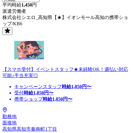
平均時給
1,450
円
派遣労働者
株式会社シエロ_高知県【★】イオンモール高知の携帯ショ
ップ/KB6
【スマホ受付】イベントスタッフ★未経験OK！週払い対応
可能♪手当充実◎
キャンペーンスタッフ
時給
1,850
円〜
受付
時給
1,850
円〜
携帯ショップ
時給
1,850
円〜
勤務地
面接地
高知県高知市秦南町1丁目