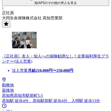
知/AF5のその他の求人を見る
正社員
大同生命保険株式会社 高知営業部
《正社員》友人・知人への保険勧誘なし！企業福利厚生プラ
ンナー(法人営業)
法人営業
月給
210,000
円〜
250,000
円
勤務地
面接地
高知県高知市駅前町5-5
高知駅 徒歩4分、高知駅前駅 徒歩4分、入明駅 徒歩13分