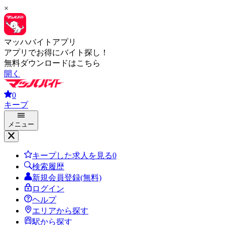
×
マッハバイトアプリ
アプリでお得にバイト探し！
無料ダウンロードはこちら
開く
0
キープ
メニュー
キープした求人を見る
0
検索履歴
新規会員登録(無料)
ログイン
ヘルプ
エリアから探す
駅から探す