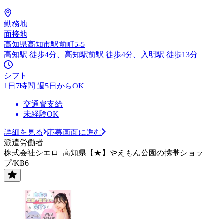
勤務地
面接地
高知県高知市駅前町5-5
高知駅 徒歩4分、高知駅前駅 徒歩4分、入明駅 徒歩13分
シフト
1日7時間 週5日からOK
交通費支給
未経験OK
詳細を見る
応募画面に進む
派遣労働者
株式会社シエロ_高知県【★】やえもん公園の携帯ショッ
プ/KB6