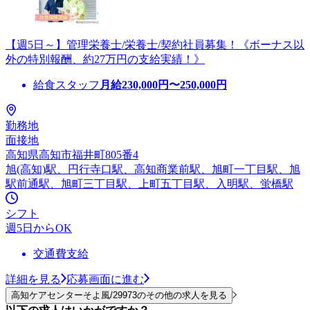
【週5日～】管理栄養士/栄養士/契約社員募集！《ボーナス以
外の特別報酬、約27万円の支給実績！》
給食スタッフ
月給
230,000
円〜
250,000
円
勤務地
面接地
高知県高知市福井町805番4
旭(高知)駅、円行寺口駅、高知商業前駅、旭町一丁目駅、旭
駅前通駅、旭町三丁目駅、上町五丁目駅、入明駅、蛍橋駅
シフト
週5日からOK
交通費支給
詳細を見る
応募画面に進む
高知ケアセンターそよ風/29973のその他の求人を見る