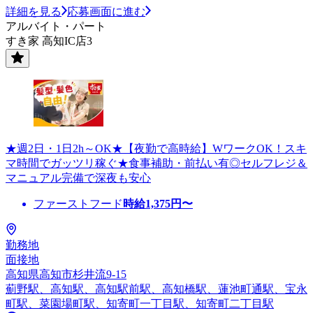
詳細を見る
応募画面に進む
アルバイト・パート
すき家 高知IC店3
★週2日・1日2h～OK★【夜勤で高時給】WワークOK！スキ
マ時間でガッツリ稼ぐ★食事補助・前払い有◎セルフレジ＆
マニュアル完備で深夜も安心
ファーストフード
時給
1,375
円〜
勤務地
面接地
高知県高知市杉井流9-15
薊野駅、高知駅、高知駅前駅、高知橋駅、蓮池町通駅、宝永
町駅、菜園場町駅、知寄町一丁目駅、知寄町二丁目駅