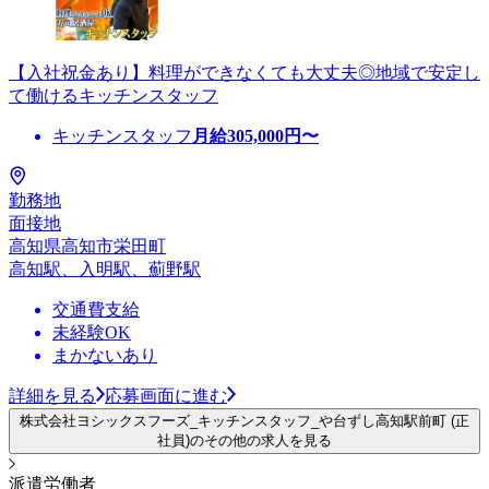
【入社祝金あり】料理ができなくても大丈夫◎地域で安定し
て働けるキッチンスタッフ
キッチンスタッフ
月給
305,000
円〜
勤務地
面接地
高知県高知市栄田町
高知駅、入明駅、薊野駅
交通費支給
未経験OK
まかないあり
詳細を見る
応募画面に進む
株式会社ヨシックスフーズ_キッチンスタッフ_や台ずし高知駅前町 (正
社員)のその他の求人を見る
派遣労働者