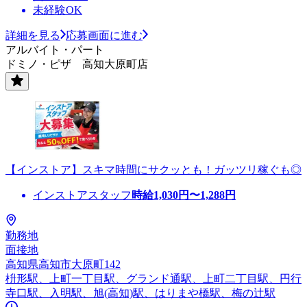
未経験OK
詳細を見る
応募画面に進む
アルバイト・パート
ドミノ・ピザ 高知大原町店
【インストア】スキマ時間にサクッとも！ガッツリ稼ぐも◎
インストアスタッフ
時給
1,030
円〜
1,288
円
勤務地
面接地
高知県高知市大原町142
枡形駅、上町一丁目駅、グランド通駅、上町二丁目駅、円行
寺口駅、入明駅、旭(高知)駅、はりまや橋駅、梅の辻駅