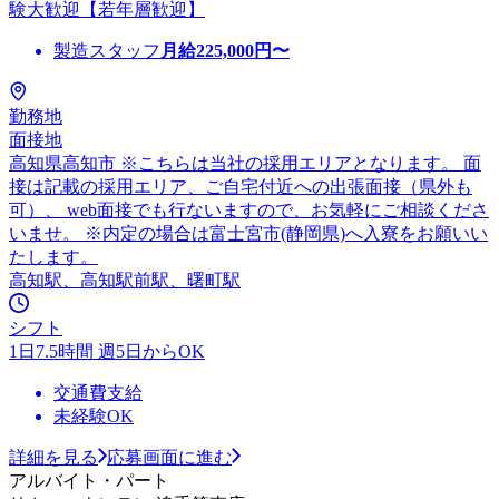
験大歓迎【若年層歓迎】
製造スタッフ
月給
225,000
円〜
勤務地
面接地
高知県高知市 ※こちらは当社の採用エリアとなります。 面
接は記載の採用エリア、ご自宅付近への出張面接（県外も
可）、 web面接でも行ないますので、お気軽にご相談くださ
いませ。 ※内定の場合は富士宮市(静岡県)へ入寮をお願いい
たします。
高知駅、高知駅前駅、曙町駅
シフト
1日7.5時間 週5日からOK
交通費支給
未経験OK
詳細を見る
応募画面に進む
アルバイト・パート