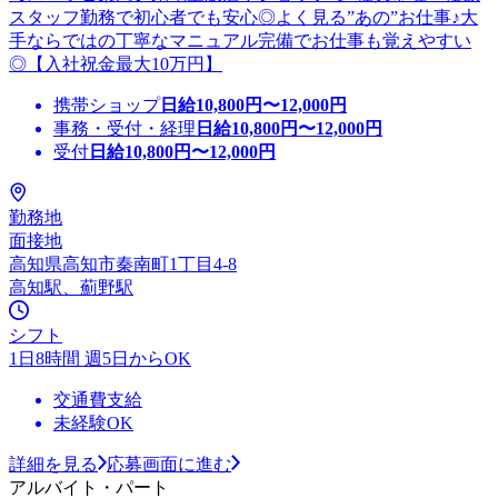
スタッフ勤務で初心者でも安心◎よく見る”あの”お仕事♪大
手ならではの丁寧なマニュアル完備でお仕事も覚えやすい
◎【入社祝金最大10万円】
携帯ショップ
日給
10,800
円〜
12,000
円
事務・受付・経理
日給
10,800
円〜
12,000
円
受付
日給
10,800
円〜
12,000
円
勤務地
面接地
高知県高知市秦南町1丁目4-8
高知駅、薊野駅
シフト
1日8時間 週5日からOK
交通費支給
未経験OK
詳細を見る
応募画面に進む
アルバイト・パート