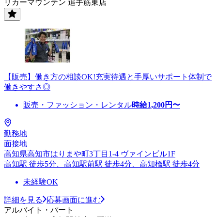
リカーマウンテン 追手筋東店
【販売】働き方の相談OK!充実待遇と手厚いサポート体制で
働きやすさ◎
販売・ファッション・レンタル
時給
1,200
円〜
勤務地
面接地
高知県高知市はりまや町3丁目1-4 ヴァインビル1F
高知駅 徒歩5分、高知駅前駅 徒歩4分、高知橋駅 徒歩4分
未経験OK
詳細を見る
応募画面に進む
アルバイト・パート