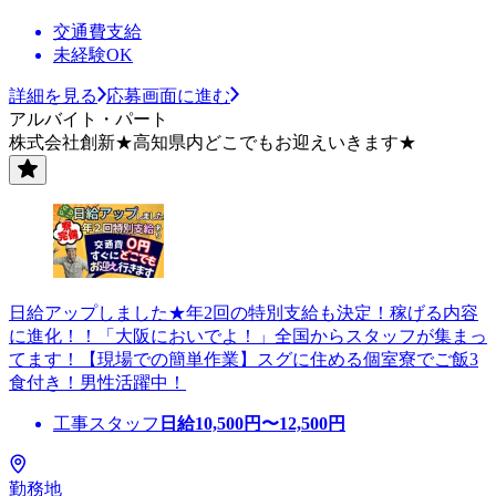
交通費支給
未経験OK
詳細を見る
応募画面に進む
アルバイト・パート
株式会社創新★高知県内どこでもお迎えいきます★
日給アップしました★年2回の特別支給も決定！稼げる内容
に進化！！「大阪においでよ！」全国からスタッフが集まっ
てます！【現場での簡単作業】スグに住める個室寮でご飯3
食付き！男性活躍中！
工事スタッフ
日給
10,500
円〜
12,500
円
勤務地