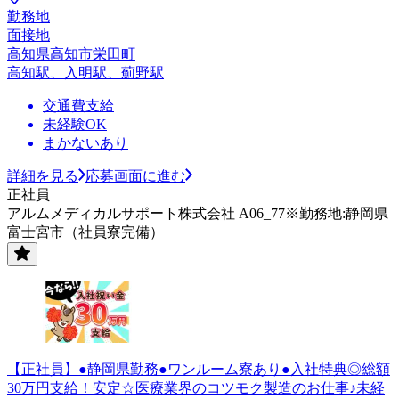
勤務地
面接地
高知県高知市栄田町
高知駅、入明駅、薊野駅
交通費支給
未経験OK
まかないあり
詳細を見る
応募画面に進む
正社員
アルムメディカルサポート株式会社 A06_77※勤務地:静岡県
富士宮市（社員寮完備）
【正社員】●静岡県勤務●ワンルーム寮あり●入社特典◎総額
30万円支給！安定☆医療業界のコツモク製造のお仕事♪未経