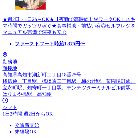
★週2日・1日2h～OK★【夜勤で高時給】WワークOK！スキ
マ時間でガッツリ稼ぐ★食事補助・前払い有◎セルフレジ＆
マニュアル完備で深夜も安心
ファーストフード
時給
1,375
円〜
勤務地
面接地
高知県高知市潮新町二丁目18番25号
桟橋通一丁目駅、桟橋通二丁目駅、梅の辻駅、菜園場町駅、
宝永町駅、知寄町一丁目駅、デンテツターミナルビル前駅、
はりまや橋駅、高知駅
シフト
1日2時間 週2日からOK
交通費支給
未経験OK