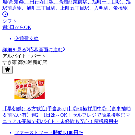
旭(高知)駅、円行寺口駅、高知商業前駅、旭町一丁目駅、旭
駅前通駅、旭町三丁目駅、上町五丁目駅、入明駅、蛍橋駅
シフト
週5日からOK
交通費支給
詳細を見る
応募画面に進む
アルバイト・パート
すき家 高知潮新町店
【早朝働ける方歓迎(手当あり)】◎積極採用中◎【食事補助
＆前払い有】週2・1日2h～OK！セルフレジで簡単接客◎マ
ニュアル完備で初バイト・未経験も安心！積極採用中
ファーストフード
時給
1,100
円〜