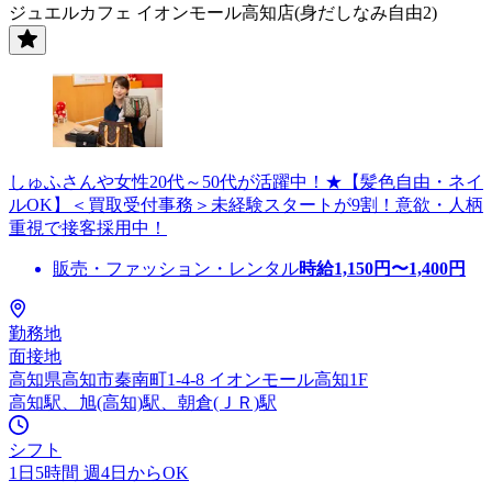
ジュエルカフェ イオンモール高知店(身だしなみ自由2)
しゅふさんや女性20代～50代が活躍中！★【髪色自由・ネイ
ルOK】＜買取受付事務＞未経験スタートが9割！意欲・人柄
重視で接客採用中！
販売・ファッション・レンタル
時給
1,150
円〜
1,400
円
勤務地
面接地
高知県高知市秦南町1-4-8 イオンモール高知1F
高知駅、旭(高知)駅、朝倉(ＪＲ)駅
シフト
1日5時間 週4日からOK