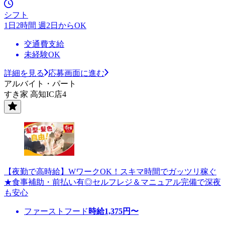
シフト
1日2時間 週2日からOK
交通費支給
未経験OK
詳細を見る
応募画面に進む
アルバイト・パート
すき家 高知IC店4
【夜勤で高時給】WワークOK！スキマ時間でガッツリ稼ぐ
★食事補助・前払い有◎セルフレジ＆マニュアル完備で深夜
も安心
ファーストフード
時給
1,375
円〜