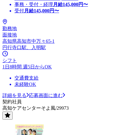
事務・受付・経理
月給
145,000
円〜
受付
月給
145,000
円〜
勤務地
面接地
高知県高知市中万々65-1
円行寺口駅、入明駅
シフト
1日8時間 週5日からOK
交通費支給
未経験OK
詳細を見る
応募画面に進む
契約社員
高知ケアセンターそよ風/29973