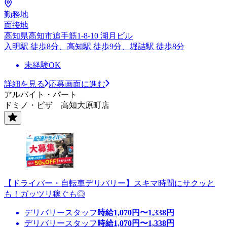
勤務地
面接地
高知県高知市追手筋1-8-10 湖月ビル
入明駅 徒歩8分、高知駅 徒歩9分、堀詰駅 徒歩8分
未経験OK
詳細を見る
応募画面に進む
アルバイト・パート
ドミノ・ピザ 高知大原町店
【ドライバー・自転車デリバリー】スキマ時間にサクッと
も！ガッツリ稼ぐも◎
デリバリースタッフ
時給
1,070
円〜
1,338
円
デリバリースタッフ
時給
1,070
円〜
1,338
円