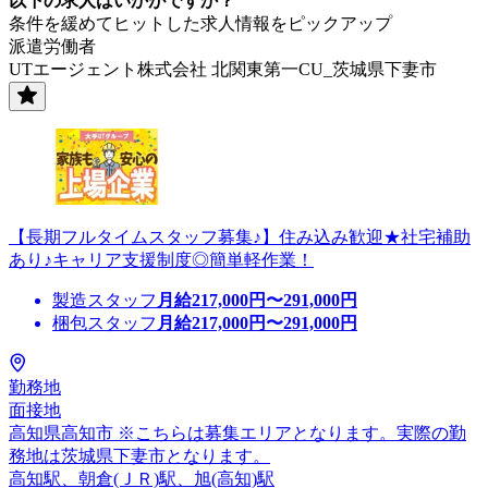
以下の求人はいかがですか？
条件を緩めてヒットした求人情報をピックアップ
派遣労働者
UTエージェント株式会社 北関東第一CU_茨城県下妻市
【長期フルタイムスタッフ募集♪】住み込み歓迎★社宅補助
あり♪キャリア支援制度◎簡単軽作業！
製造スタッフ
月給
217,000
円〜
291,000
円
梱包スタッフ
月給
217,000
円〜
291,000
円
勤務地
面接地
高知県高知市 ※こちらは募集エリアとなります。実際の勤
務地は茨城県下妻市となります。
高知駅、朝倉(ＪＲ)駅、旭(高知)駅