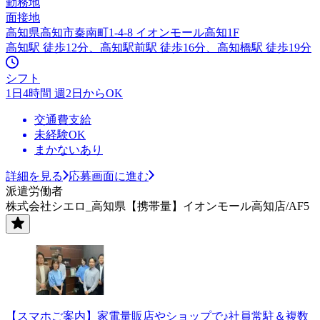
勤務地
面接地
高知県高知市秦南町1-4-8 イオンモール高知1F
高知駅 徒歩12分、高知駅前駅 徒歩16分、高知橋駅 徒歩19分
シフト
1日4時間 週2日からOK
交通費支給
未経験OK
まかないあり
詳細を見る
応募画面に進む
派遣労働者
株式会社シエロ_高知県【携帯量】イオンモール高知店/AF5
【スマホご案内】家電量販店やショップで♪社員常駐＆複数