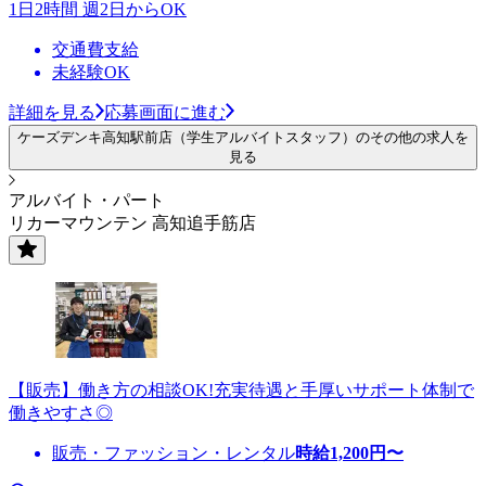
1日2時間 週2日からOK
交通費支給
未経験OK
詳細を見る
応募画面に進む
ケーズデンキ高知駅前店（学生アルバイトスタッフ）のその他の求人を
見る
アルバイト・パート
リカーマウンテン 高知追手筋店
【販売】働き方の相談OK!充実待遇と手厚いサポート体制で
働きやすさ◎
販売・ファッション・レンタル
時給
1,200
円〜