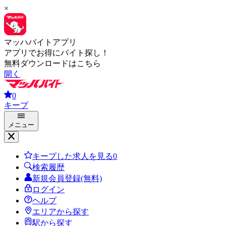
×
マッハバイトアプリ
アプリでお得にバイト探し！
無料ダウンロードはこちら
開く
0
キープ
メニュー
キープした求人を見る
0
検索履歴
新規会員登録(無料)
ログイン
ヘルプ
エリアから探す
駅から探す