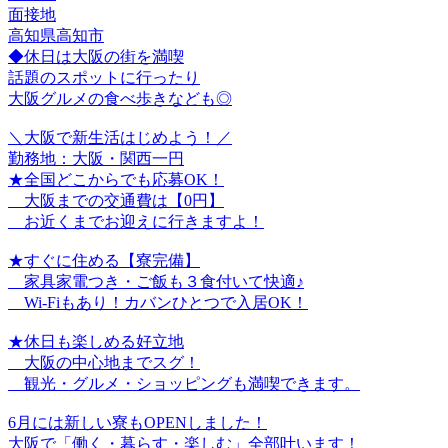
面接地
高知県高知市
◆休日は大阪の街を満喫
話題のスポットに行ったり
大阪グルメの食べ歩きなども◎
＼大阪で新生活はじめよう！／
勤務地：大阪・関西一円
★全国どこからでも応募OK！
大阪までの交通費は【0円】
お近くまでお迎えに行きますよ！
★すぐに住める【寮完備】
家具家電つき・ご飯も３食付いて快適♪
Wi-Fiもあり！カバンひとつで入居OK！
★休日も楽しめる好立地
大阪の中心地までスグ！
観光・グルメ・ショッピングも満喫できます。
6月には新しい寮もOPENしました！
大阪で「働く・暮らす・楽しむ」全部叶います！