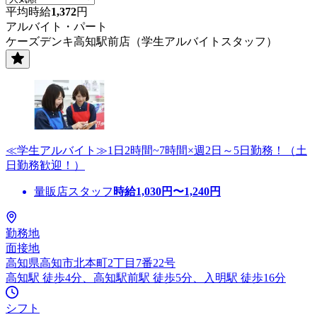
平均時給
1,372
円
アルバイト・パート
ケーズデンキ高知駅前店（学生アルバイトスタッフ）
≪学生アルバイト≫1日2時間~7時間×週2日～5日勤務！（土
日勤務歓迎！）
量販店スタッフ
時給
1,030
円〜
1,240
円
勤務地
面接地
高知県高知市北本町2丁目7番22号
高知駅 徒歩4分、高知駅前駅 徒歩5分、入明駅 徒歩16分
シフト