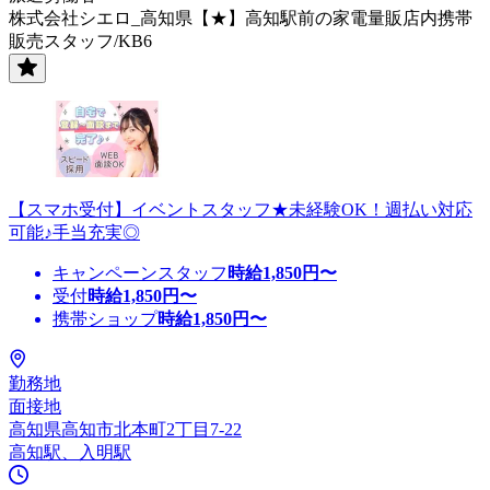
株式会社シエロ_高知県【★】高知駅前の家電量販店内携帯
販売スタッフ/KB6
【スマホ受付】イベントスタッフ★未経験OK！週払い対応
可能♪手当充実◎
キャンペーンスタッフ
時給
1,850
円〜
受付
時給
1,850
円〜
携帯ショップ
時給
1,850
円〜
勤務地
面接地
高知県高知市北本町2丁目7-22
高知駅、入明駅