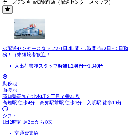
ケーズデンキ高知駅前店（配送センタースタッフ）
≪配送センタースタッフ≫1日2時間～7時間×週2日～5日勤
務！（未経験者歓迎！）
入出荷業務スタッフ
時給
1,240
円〜
1,340
円
勤務地
面接地
高知県高知市北本町２丁目７番22号
高知駅 徒歩4分、高知駅前駅 徒歩5分、入明駅 徒歩16分
シフト
1日2時間 週2日からOK
交通費支給