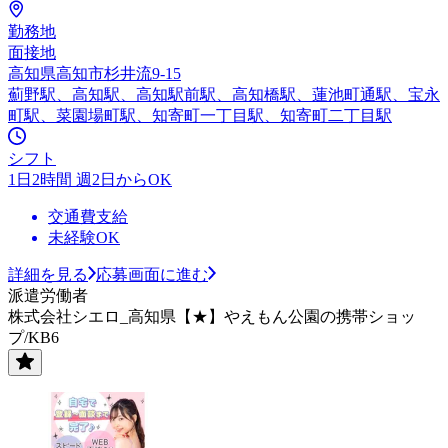
勤務地
面接地
高知県高知市杉井流9-15
薊野駅、高知駅、高知駅前駅、高知橋駅、蓮池町通駅、宝永
町駅、菜園場町駅、知寄町一丁目駅、知寄町二丁目駅
シフト
1日2時間 週2日からOK
交通費支給
未経験OK
詳細を見る
応募画面に進む
派遣労働者
株式会社シエロ_高知県【★】やえもん公園の携帯ショッ
プ/KB6