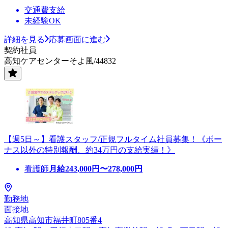
交通費支給
未経験OK
詳細を見る
応募画面に進む
契約社員
高知ケアセンターそよ風/44832
【週5日～】看護スタッフ/正規フルタイム社員募集！《ボー
ナス以外の特別報酬、約34万円の支給実績！》
看護師
月給
243,000
円〜
278,000
円
勤務地
面接地
高知県高知市福井町805番4