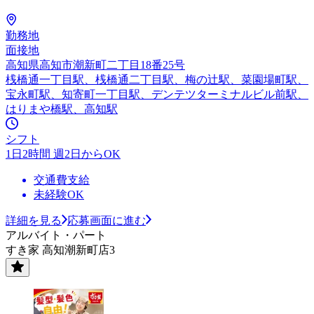
勤務地
面接地
高知県高知市潮新町二丁目18番25号
桟橋通一丁目駅、桟橋通二丁目駅、梅の辻駅、菜園場町駅、
宝永町駅、知寄町一丁目駅、デンテツターミナルビル前駅、
はりまや橋駅、高知駅
シフト
1日2時間 週2日からOK
交通費支給
未経験OK
詳細を見る
応募画面に進む
アルバイト・パート
すき家 高知潮新町店3