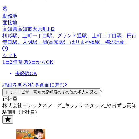
勤務地
面接地
高知県高知市大原町142
枡形駅、上町一丁目駅、グランド通駅、上町二丁目駅、円行
寺口駅、入明駅、旭(高知)駅、はりまや橋駅、梅の辻駅
シフト
1日2時間 週3日からOK
未経験OK
詳細を見る
応募画面に進む
ドミノ・ピザ 高知大原町店のその他の求人を見る
正社員
株式会社ヨシックスフーズ_キッチンスタッフ_や台ずし高知
駅前町 (正社員)