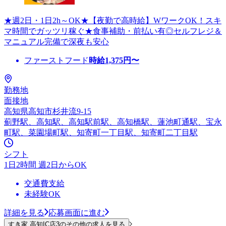
★週2日・1日2h～OK★【夜勤で高時給】WワークOK！スキ
マ時間でガッツリ稼ぐ★食事補助・前払い有◎セルフレジ＆
マニュアル完備で深夜も安心
ファーストフード
時給
1,375
円〜
勤務地
面接地
高知県高知市杉井流9-15
薊野駅、高知駅、高知駅前駅、高知橋駅、蓮池町通駅、宝永
町駅、菜園場町駅、知寄町一丁目駅、知寄町二丁目駅
シフト
1日2時間 週2日からOK
交通費支給
未経験OK
詳細を見る
応募画面に進む
すき家 高知IC店3のその他の求人を見る