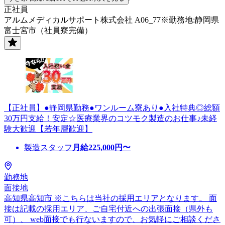
正社員
アルムメディカルサポート株式会社 A06_77※勤務地:静岡県
富士宮市（社員寮完備）
【正社員】●静岡県勤務●ワンルーム寮あり●入社特典◎総額
30万円支給！安定☆医療業界のコツモク製造のお仕事♪未経
験大歓迎【若年層歓迎】
製造スタッフ
月給
225,000
円〜
勤務地
面接地
高知県高知市 ※こちらは当社の採用エリアとなります。 面
接は記載の採用エリア、ご自宅付近への出張面接（県外も
可）、 web面接でも行ないますので、お気軽にご相談くださ