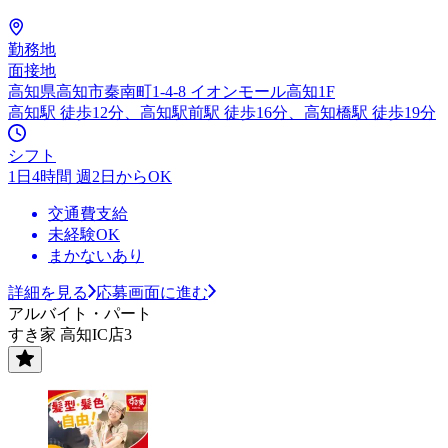
勤務地
面接地
高知県高知市秦南町1-4-8 イオンモール高知1F
高知駅 徒歩12分、高知駅前駅 徒歩16分、高知橋駅 徒歩19分
シフト
1日4時間 週2日からOK
交通費支給
未経験OK
まかないあり
詳細を見る
応募画面に進む
アルバイト・パート
すき家 高知IC店3