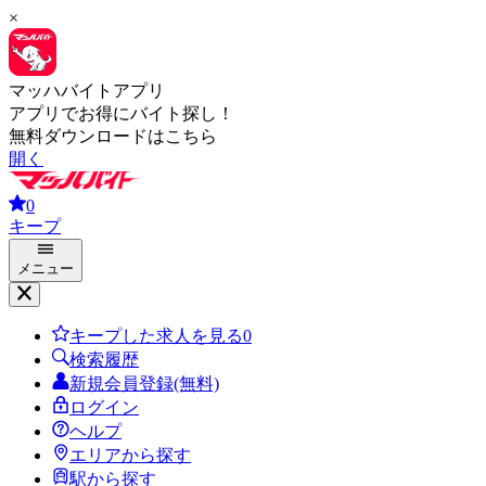
×
マッハバイトアプリ
アプリでお得にバイト探し！
無料ダウンロードはこちら
開く
0
キープ
メニュー
キープした求人を見る
0
検索履歴
新規会員登録(無料)
ログイン
ヘルプ
エリアから探す
駅から探す