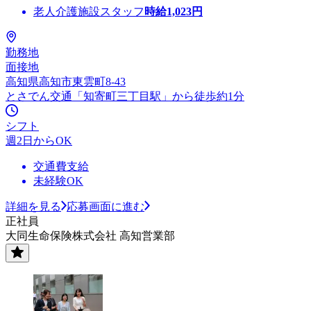
老人介護施設スタッフ
時給
1,023
円
勤務地
面接地
高知県高知市東雲町8-43
とさでん交通「知寄町三丁目駅」から徒歩約1分
シフト
週2日からOK
交通費支給
未経験OK
詳細を見る
応募画面に進む
正社員
大同生命保険株式会社 高知営業部