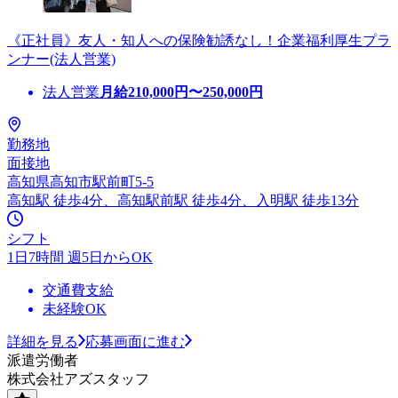
《正社員》友人・知人への保険勧誘なし！企業福利厚生プラ
ンナー(法人営業)
法人営業
月給
210,000
円〜
250,000
円
勤務地
面接地
高知県高知市駅前町5-5
高知駅 徒歩4分、高知駅前駅 徒歩4分、入明駅 徒歩13分
シフト
1日7時間 週5日からOK
交通費支給
未経験OK
詳細を見る
応募画面に進む
派遣労働者
株式会社アズスタッフ