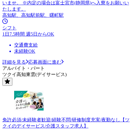
いませ。 ※内定の場合は富士宮市(静岡県)へ入寮をお願いい
たします。
高知駅、高知駅前駅、曙町駅
シフト
1日7.5時間 週5日からOK
交通費支給
未経験OK
詳細を見る
応募画面に進む
アルバイト・パート
ツクイ高知東雲(デイサービス)
免許必須/未経験者歓迎/経験不問/研修制度充実/夜勤なし【ツ
クイのデイサービス/介護スタッフ求人】