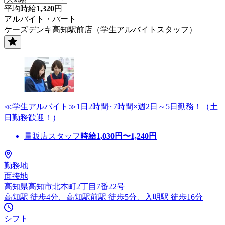
平均時給
1,320
円
アルバイト・パート
ケーズデンキ高知駅前店（学生アルバイトスタッフ）
≪学生アルバイト≫1日2時間~7時間×週2日～5日勤務！（土
日勤務歓迎！）
量販店スタッフ
時給
1,030
円〜
1,240
円
勤務地
面接地
高知県高知市北本町2丁目7番22号
高知駅 徒歩4分、高知駅前駅 徒歩5分、入明駅 徒歩16分
シフト