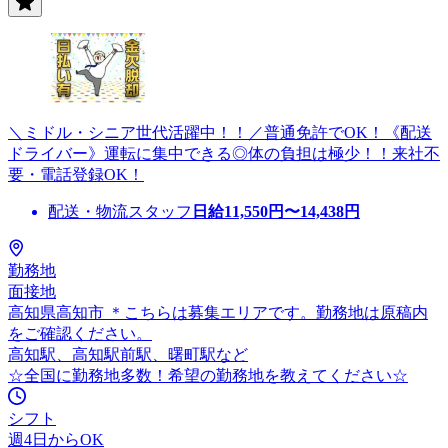
＼ミドル・シニア世代活躍中！！／普通免許でOK！《配送
ドライバー》運転に集中できる◎体の負担は極少！！来社不
要・電話登録OK！
配送・物流スタッフ
日給
11,550
円〜
14,438
円
勤務地
面接地
高知県高知市 ＊こちらは募集エリアです。勤務地は原稿内
をご確認ください。
高知駅、高知駅前駅、曙町駅など
☆全国に勤務地多数！希望の勤務地を教えてください☆
シフト
週4日からOK