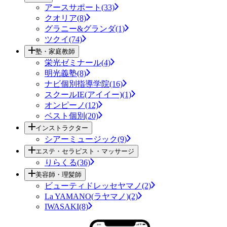
アースサポート(33)
クオリア(8)
グラニー&グランダ(1)
ツクイ(74)
塾・家庭教師
栄光ゼミナール(4)
明光義塾(8)
ナビ個別指導学院(16)
スクールIE(アイイー)(1)
オンピーノ(12)
ベスト個別(20)
インストラクター
シアーミュージック(9)
エステ・セラピスト・マッサージ
りらくる(36)
美容師・理髪師
ビューティドレッセヤマノ(2)
La YAMANO(ラヤマノ)(2)
IWASAKI(8)