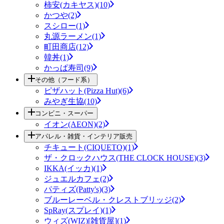
柿安(カキヤス)(10)
かつや(2)
スシロー(1)
丸源ラーメン(1)
町田商店(12)
韓丼(1)
かっぱ寿司(9)
その他（フード系）
ピザハット(Pizza Hut)(6)
みやぎ生協(10)
コンビニ・スーパー
イオン(AEON)(2)
アパレル・雑貨・インテリア販売
チキュート(CIQUETO)(1)
ザ・クロックハウス(THE CLOCK HOUSE)(3)
IKKA(イッカ)(1)
ジュエルカフェ(2)
パティズ(Patty's)(3)
ブルーレーベル・クレストブリッジ(2)
SpRay(スプレイ)(1)
ウィズ(WIZ)[雑貨屋](1)