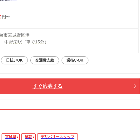
0
円〜
台市宮城野区港
線 中野栄駅（車で15分）
日払いOK
交通費支給
週払いOK
すぐ応募する
宮城県
早朝
デリバリースタッフ