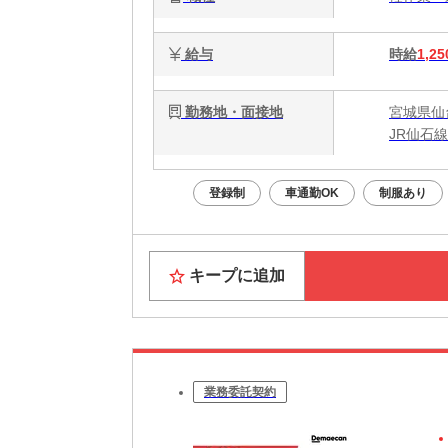
給与
時給
1,25
勤務地・面接地
宮城県仙
JR仙石
登録制
車通勤OK
制服あり
キープに追加
業務委託契約