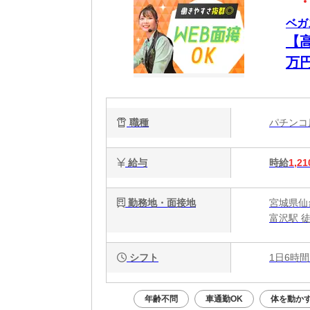
ベガ
【高
万
OK
職種
パチン
給与
時給
1,21
勤務地・面接地
宮城県仙
富沢駅 
シフト
1日6時間
年齢不問
車通勤OK
体を動か