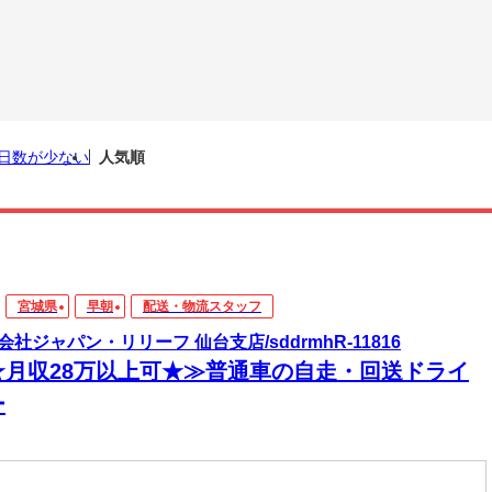
日数が少ない
人気順
宮城県
早朝
配送・物流スタッフ
会社ジャパン・リリーフ 仙台支店/sddrmhR-11816
★月収28万以上可★≫普通車の自走・回送ドライ
ー