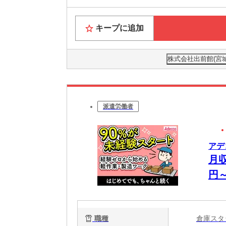
キープに追加
株式会社出前館(宮
派遣労働者
アデコ
月収
円
庫
職種
倉庫ス