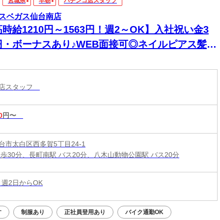
宮城県
早朝
パチンコ店スタッフ
スベガス仙台南店
時給1210円～1563円！週2～OK】入社祝い金3
円・ボーナスあり♪WEB面接可◎ネイルピアス髪色
♪
コ店スタッフ
0
円〜
台市太白区西多賀5丁目24-1
徒歩30分、長町南駅 バス20分、八木山動物公園駅 バス20分
 週2日からOK
す
制服あり
正社員登用あり
バイク通勤OK