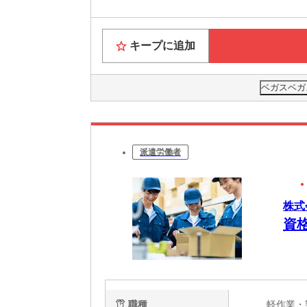
キープに追加
ベガスベガ
派遣労働者
株式
資
職種
軽作業