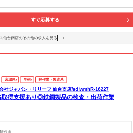
すぐ応募する
ス仙台南店のその他の求人を見る
宮城県
早朝
軽作業・製造系
会社ジャパン・リリーフ 仙台支店/sdlwmhR-16227
格取得支援あり◎鉄鋼製品の検査・出荷作業
・製造系