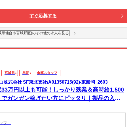
すぐ応募する
城県仙台市宮城野区)のその他の求人を見る
宮城県
早朝
倉庫スタッフ
株式会社 SF東北支社/A01350715(92)-東船岡_2603
33万円以上も可能！しっかり残業＆高時給1,500
～でガンガン稼ぎたい方にピッタリ｜製品の入出
スタッフ
タッフ