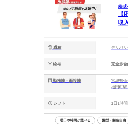
株式
【
収
職種
デリバ
給与
完全歩合
勤務地・面接地
宮城県仙
福田町駅
シフト
1日1時間
曜日や時間が選べる
髪型・髪色自由