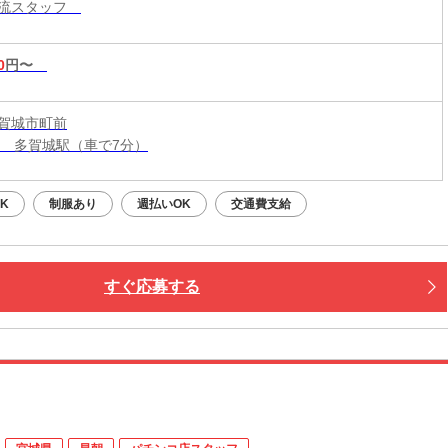
物流スタッフ
0
円〜
賀城市町前
線 多賀城駅（車で7分）
K
制服あり
週払いOK
交通費支給
すぐ応募する