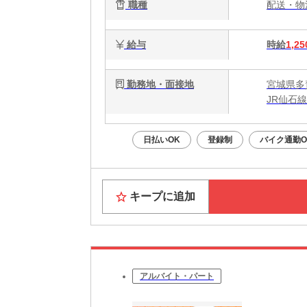
職種
配送・
給与
時給
1,25
勤務地・面接地
宮城県多
JR仙石
日払いOK
登録制
バイク通勤O
キープに追加
アルバイト・パート