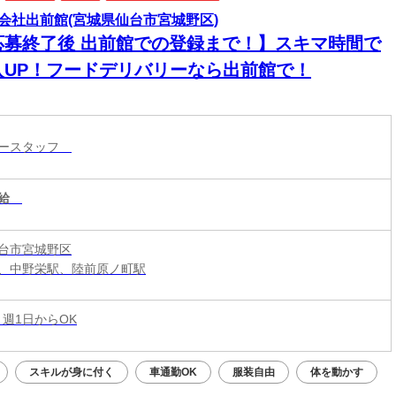
会社出前館(宮城県仙台市宮城野区)
応募終了後 出前館での登録まで！】スキマ時間で
入UP！フードデリバリーなら出前館で！
リースタッフ
給
台市宮城野区
、中野栄駅、陸前原ノ町駅
 週1日からOK
スキルが身に付く
車通勤OK
服装自由
体を動かす