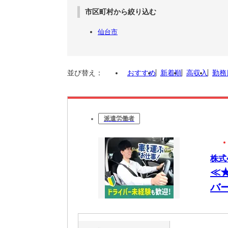
市区町村から絞り込む
仙台市
並び替え：
おすすめ
新着順
高収入
勤務
派遣労働者
株式
≪
バ