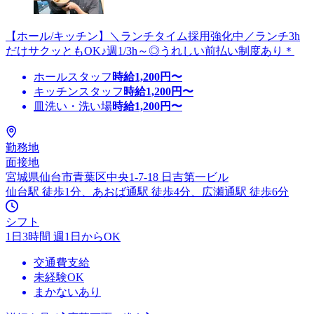
【ホール/キッチン】＼ランチタイム採用強化中／ランチ3h
だけサクッともOK♪週1/3h～◎うれしい前払い制度あり＊
ホールスタッフ
時給
1,200
円〜
キッチンスタッフ
時給
1,200
円〜
皿洗い・洗い場
時給
1,200
円〜
勤務地
面接地
宮城県仙台市青葉区中央1-7-18 日吉第一ビル
仙台駅 徒歩1分、あおば通駅 徒歩4分、広瀬通駅 徒歩6分
シフト
1日3時間 週1日からOK
交通費支給
未経験OK
まかないあり