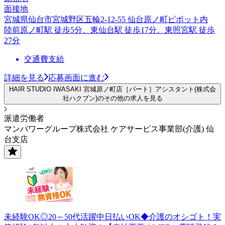
面接地
宮城県仙台市宮城野区五輪2-12-55 仙台原ノ町ピボット内
陸前原ノ町駅 徒歩5分、東仙台駅 徒歩17分、東照宮駅 徒歩
27分
交通費支給
詳細を見る
応募画面に進む
HAIR STUDIO IWASAKI 宮城原ノ町店［パート］アシスタント(株式会
社ハクブン)のその他の求人を見る
派遣労働者
マンパワーグループ株式会社 ケアサービス事業部(介護) 仙
台支店
未経験OK◎20～50代活躍中日払いOK◆介護のオシゴト！実