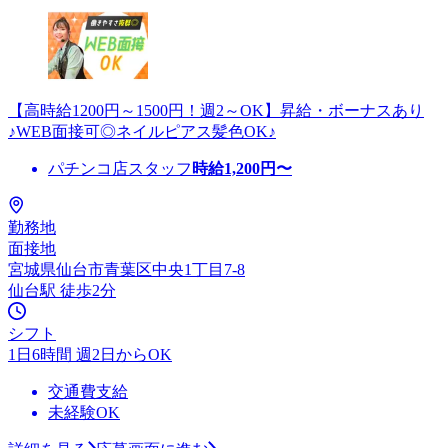
【高時給1200円～1500円！週2～OK】昇給・ボーナスあり
♪WEB面接可◎ネイルピアス髪色OK♪
パチンコ店スタッフ
時給
1,200
円〜
勤務地
面接地
宮城県仙台市青葉区中央1丁目7-8
仙台駅 徒歩2分
シフト
1日6時間 週2日からOK
交通費支給
未経験OK