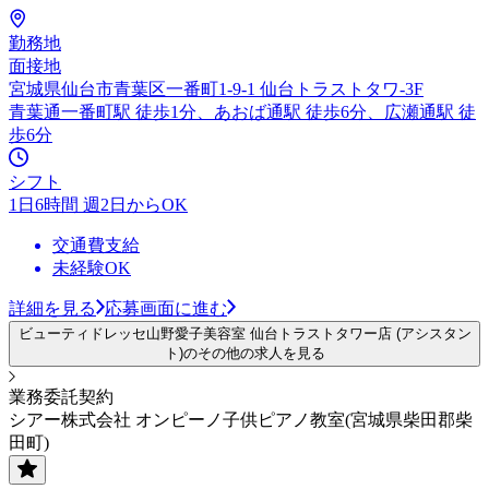
勤務地
面接地
宮城県仙台市青葉区一番町1-9-1 仙台トラストタワ-3F
青葉通一番町駅 徒歩1分、あおば通駅 徒歩6分、広瀬通駅 徒
歩6分
シフト
1日6時間 週2日からOK
交通費支給
未経験OK
詳細を見る
応募画面に進む
ビューティドレッセ山野愛子美容室 仙台トラストタワー店 (アシスタン
ト)のその他の求人を見る
業務委託契約
シアー株式会社 オンピーノ子供ピアノ教室(宮城県柴田郡柴
田町)