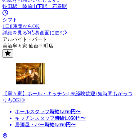
蛇田駅、陸前山下駅、石巻駅
シフト
1日8時間からOK
詳細を見る
応募画面に進む
アルバイト・パート
美酒寧々家 仙台幸町店
【寧々家】ホール・キッチン | 未経験歓迎♪短時間もがっつ
りもOK◎
ホールスタッフ
時給
1,050
円〜
キッチンスタッフ
時給
1,050
円〜
居酒屋・バー
時給
1,050
円〜