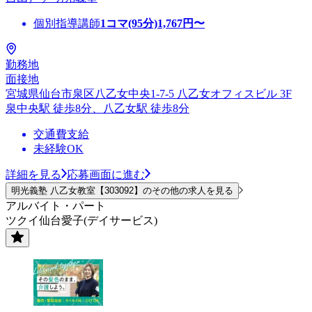
個別指導講師
1コマ(95分)
1,767
円〜
勤務地
面接地
宮城県仙台市泉区八乙女中央1-7-5 八乙女オフィスビル 3F
泉中央駅 徒歩8分、八乙女駅 徒歩8分
交通費支給
未経験OK
詳細を見る
応募画面に進む
明光義塾 八乙女教室【303092】のその他の求人を見る
アルバイト・パート
ツクイ仙台愛子(デイサービス)