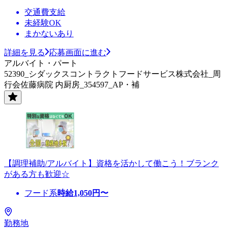
交通費支給
未経験OK
まかないあり
詳細を見る
応募画面に進む
アルバイト・パート
52390_シダックスコントラクトフードサービス株式会社_周
行会佐藤病院 内厨房_354597_AP・補
【調理補助/アルバイト】資格を活かして働こう！ブランク
がある方も歓迎☆
フード系
時給
1,050
円〜
勤務地