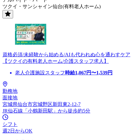
ツクイ・サンシャイン仙台(有料老人ホーム)
資格必須/未経験から始める/AIも代われぬ心を通わすケア
【ツクイの有料老人ホーム/介護スタッフ求人】
老人介護施設スタッフ
時給
1,067
円〜
1,539
円
勤務地
面接地
宮城県仙台市宮城野区新田東2-12-7
JR仙石線「小鶴新田駅」から徒歩約5分
シフト
週2日からOK