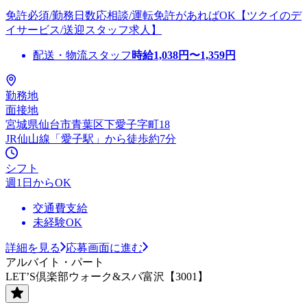
免許必須/勤務日数応相談/運転免許があればOK【ツクイのデ
イサービス/送迎スタッフ求人】
配送・物流スタッフ
時給
1,038
円〜
1,359
円
勤務地
面接地
宮城県仙台市青葉区下愛子字町18
JR仙山線「愛子駅」から徒歩約7分
シフト
週1日からOK
交通費支給
未経験OK
詳細を見る
応募画面に進む
アルバイト・パート
LET’S倶楽部ウォーク&スパ富沢【3001】