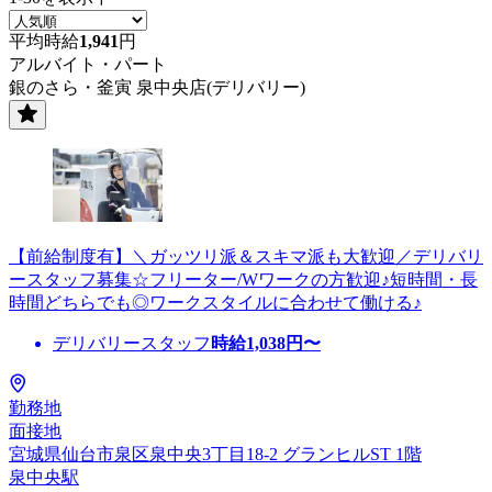
平均時給
1,941
円
アルバイト・パート
銀のさら・釜寅 泉中央店(デリバリー)
【前給制度有】＼ガッツリ派＆スキマ派も大歓迎／デリバリ
ースタッフ募集☆フリーター/Wワークの方歓迎♪短時間・長
時間どちらでも◎ワークスタイルに合わせて働ける♪
デリバリースタッフ
時給
1,038
円〜
勤務地
面接地
宮城県仙台市泉区泉中央3丁目18-2 グランヒルST 1階
泉中央駅