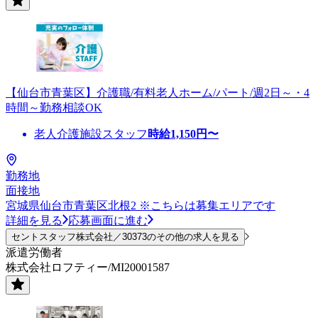
【仙台市青葉区】介護職/有料老人ホーム/パート/週2日～・4
時間～勤務相談OK
老人介護施設スタッフ
時給
1,150
円〜
勤務地
面接地
宮城県仙台市青葉区北根2 ※こちらは募集エリアです
詳細を見る
応募画面に進む
セントスタッフ株式会社／30373のその他の求人を見る
派遣労働者
株式会社ロフティー/MI20001587