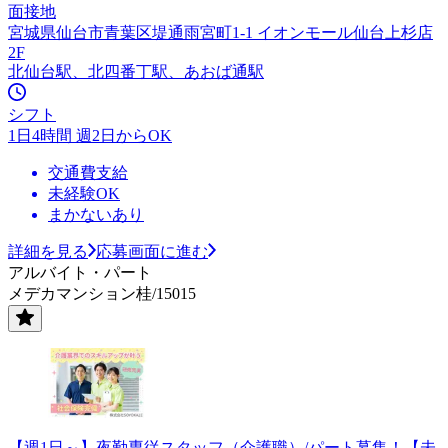
面接地
宮城県仙台市青葉区堤通雨宮町1-1 イオンモール仙台上杉店
2F
北仙台駅、北四番丁駅、あおば通駅
シフト
1日4時間 週2日からOK
交通費支給
未経験OK
まかないあり
詳細を見る
応募画面に進む
アルバイト・パート
メデカマンション桂/15015
【週1日～】夜勤専従スタッフ（介護職）/パート募集！【未