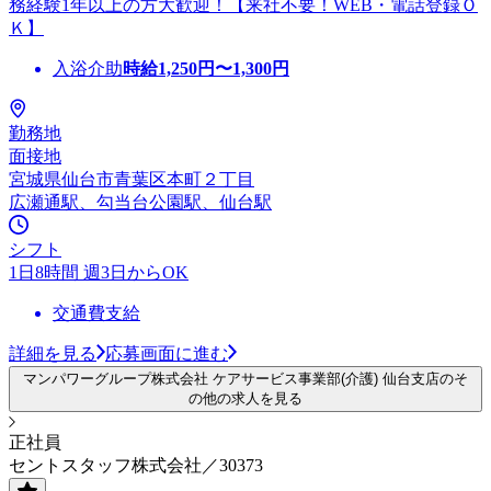
務経験1年以上の方大歓迎！【来社不要！WEB・電話登録Ｏ
Ｋ】
入浴介助
時給
1,250
円〜
1,300
円
勤務地
面接地
宮城県仙台市青葉区本町２丁目
広瀬通駅、勾当台公園駅、仙台駅
シフト
1日8時間 週3日からOK
交通費支給
詳細を見る
応募画面に進む
マンパワーグループ株式会社 ケアサービス事業部(介護) 仙台支店のそ
の他の求人を見る
正社員
セントスタッフ株式会社／30373