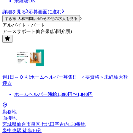
未経験OK
詳細を見る
応募画面に進む
すき家 大和吉岡店4のその他の求人を見る
アルバイト・パート
アースサポート仙台泉(訪問介護)
週1日～ＯＫ!ホームヘルパー募集!! ＜要資格＞未経験大歓
迎☆
ホームヘルパー
時給
1,390
円〜
1,840
円
勤務地
面接地
宮城県仙台市泉区七北田字古内130番地
泉中央駅 徒歩10分