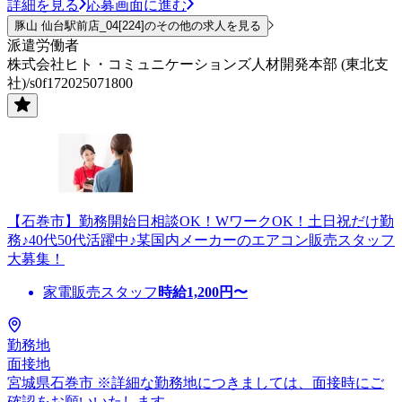
詳細を見る
応募画面に進む
豚山 仙台駅前店_04[224]のその他の求人を見る
派遣労働者
株式会社ヒト・コミュニケーションズ人材開発本部 (東北支
社)/s0f172025071800
【石巻市】勤務開始日相談OK！WワークOK！土日祝だけ勤
務♪40代50代活躍中♪某国内メーカーのエアコン販売スタッフ
大募集！
家電販売スタッフ
時給
1,200
円〜
勤務地
面接地
宮城県石巻市 ※詳細な勤務地につきましては、面接時にご
確認をお願いいたします。