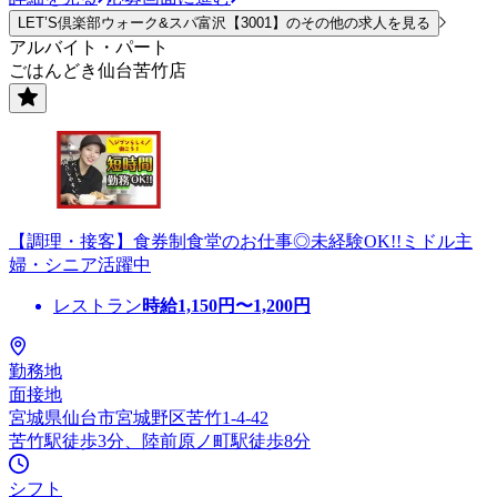
LET’S倶楽部ウォーク&スパ富沢【3001】のその他の求人を見る
アルバイト・パート
ごはんどき仙台苦竹店
【調理・接客】食券制食堂のお仕事◎未経験OK!!ミドル主
婦・シニア活躍中
レストラン
時給
1,150
円〜
1,200
円
勤務地
面接地
宮城県仙台市宮城野区苦竹1-4-42
苦竹駅徒歩3分、陸前原ノ町駅徒歩8分
シフト