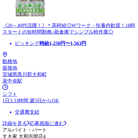
《20～40代活躍！》＊高時給◎Wワーク・扶養内歓迎！18時
スタートの短時間勤務♪新倉庫でシンプル軽作業◎
ピッキング
時給
1,250
円〜
1,563
円
勤務地
面接地
宮城県黒川郡大和町
泉中央駅
シフト
1日3.33時間 週5日からOK
交通費支給
詳細を見る
応募画面に進む
アルバイト・パート
すき家 大和吉岡店4