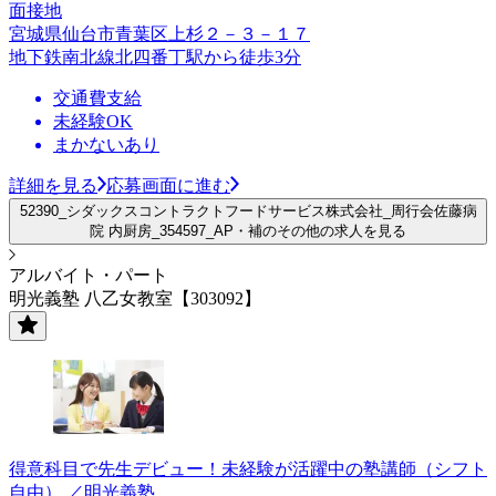
面接地
宮城県仙台市青葉区上杉２－３－１７
地下鉄南北線北四番丁駅から徒歩3分
交通費支給
未経験OK
まかないあり
詳細を見る
応募画面に進む
52390_シダックスコントラクトフードサービス株式会社_周行会佐藤病
院 内厨房_354597_AP・補のその他の求人を見る
アルバイト・パート
明光義塾 八乙女教室【303092】
得意科目で先生デビュー！未経験が活躍中の塾講師（シフト
自由） ／明光義塾