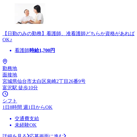
【日勤のみの勤務】看護師、准看護師どちらか資格があれば
OK♪
看護師
時給
1,700
円
勤務地
面接地
宮城県仙台市太白区泉崎2丁目26番9号
富沢駅 徒歩10分
シフト
1日8時間 週1日からOK
交通費支給
未経験OK
詳細を見る
応募画面に進む