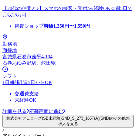
【20代の仲間と♪】スマホの接客・受付/未経験OK☆週5日で
月収25万可
携帯ショップ
時給
1,350
円〜
1,550
円
勤務地
面接地
宮城県石巻市茜平4-104
石巻あゆみ野駅、蛇田駅
シフト
1日8時間 週5日からOK
交通費支給
未経験OK
詳細を見る
応募画面に進む
株式会社フェローズ(SB未経験)SND_S_273_185T(A)(SND)のその他の
求人を見る
アルバイト・パート