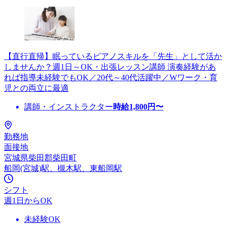
【直行直帰】眠っているピアノスキルを「先生」として活か
しませんか？週1日～OK・出張レッスン講師 演奏経験があ
れば指導未経験でもOK／20代～40代活躍中／Wワーク・育
児との両立に最適
講師・インストラクター
時給
1,800
円〜
勤務地
面接地
宮城県柴田郡柴田町
船岡(宮城)駅、槻木駅、東船岡駅
シフト
週1日からOK
未経験OK