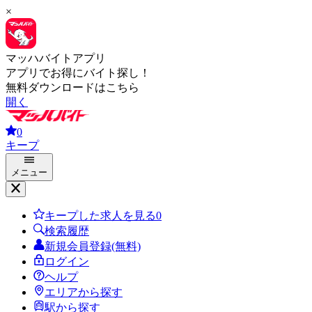
×
マッハバイトアプリ
アプリでお得にバイト探し！
無料ダウンロードはこちら
開く
0
キープ
メニュー
キープした求人を見る
0
検索履歴
新規会員登録(無料)
ログイン
ヘルプ
エリアから探す
駅から探す