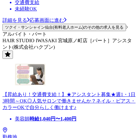
交通費支給
未経験OK
詳細を見る
応募画面に進む
ツクイ・サンシャイン仙台(有料老人ホーム)のその他の求人を見る
アルバイト・パート
HAIR STUDIO IWASAKI 宮城原ノ町店［パート］アシスタ
ント(株式会社ハクブン)
【昇給あり！交通費支給！】★アシスタント募集★週1・1日
3時間～OK◎人気サロンで働きませんか？ネイル・ピアス・
カラーOKで自分らしく働けます♪
美容師
時給
1,040
円〜
1,400
円
勤務地