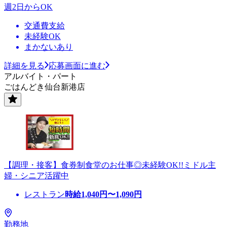
週2日からOK
交通費支給
未経験OK
まかないあり
詳細を見る
応募画面に進む
アルバイト・パート
ごはんどき仙台新港店
【調理・接客】食券制食堂のお仕事◎未経験OK!!ミドル主
婦・シニア活躍中
レストラン
時給
1,040
円〜
1,090
円
勤務地