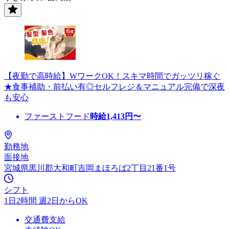
【夜勤で高時給】WワークOK！スキマ時間でガッツリ稼ぐ
★食事補助・前払い有◎セルフレジ＆マニュアル完備で深夜
も安心
ファーストフード
時給
1,413
円〜
勤務地
面接地
宮城県黒川郡大和町吉岡まほろば2丁目21番1号
シフト
1日2時間 週2日からOK
交通費支給