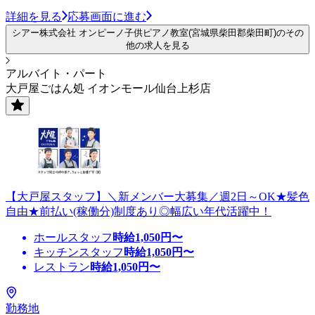
詳細を見る
応募画面に進む
シアー株式会社 オンピーノ子供ピアノ教室(宮城県柴田郡柴田町)のその
他の求人を見る
アルバイト・パート
大戸屋ごはん処 イオンモール仙台上杉店
【大戸屋スタッフ】＼新メンバー大募集／週2日～OK★髪色
自由★前払い(稼働分)制度あり◎幅広い年代活躍中！
ホールスタッフ
時給
1,050
円〜
キッチンスタッフ
時給
1,050
円〜
レストラン
時給
1,050
円〜
勤務地