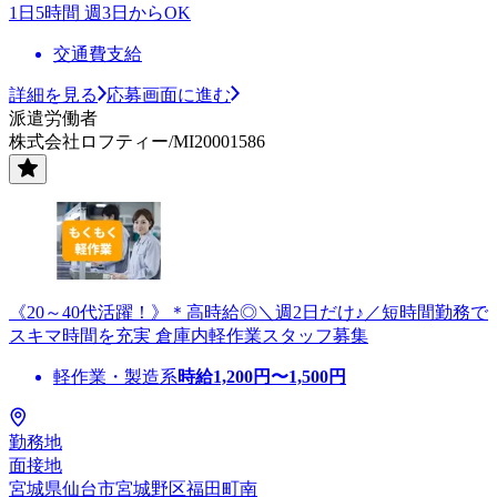
1日5時間 週3日からOK
交通費支給
詳細を見る
応募画面に進む
派遣労働者
株式会社ロフティー/MI20001586
《20～40代活躍！》＊高時給◎＼週2日だけ♪／短時間勤務で
スキマ時間を充実 倉庫内軽作業スタッフ募集
軽作業・製造系
時給
1,200
円〜
1,500
円
勤務地
面接地
宮城県仙台市宮城野区福田町南