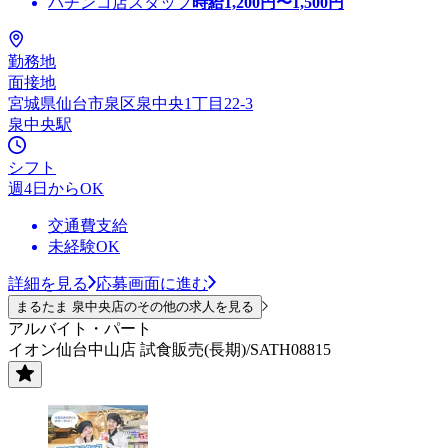
パチンコ店スタッフ
時給
1,200
円〜
1,500
円
勤務地
面接地
宮城県仙台市泉区泉中央1丁目22-3
泉中央駅
シフト
週4日からOK
交通費支給
未経験OK
詳細を見る
応募画面に進む
まるたま 泉中央店のその他の求人を見る
アルバイト・パート
イオン仙台中山店 試食販売(長期)/SATH08815