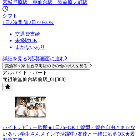
宮城野原駅、東仙台駅、陸前原ノ町駅
シフト
1日2時間 週2日からOK
交通費支給
未経験OK
まかないあり
詳細を見る
応募画面に進む
美酒寧々家 仙台幸町店のその他の求人を見る
アルバイト・パート
元祖油堂仙台駅前店_01[388]
バイトデビュー歓迎★1日3h~OK！髪型・髪色自由＊まかな
いあり♪学生さんメインで活躍中♪友達と一緒に応募OK★履