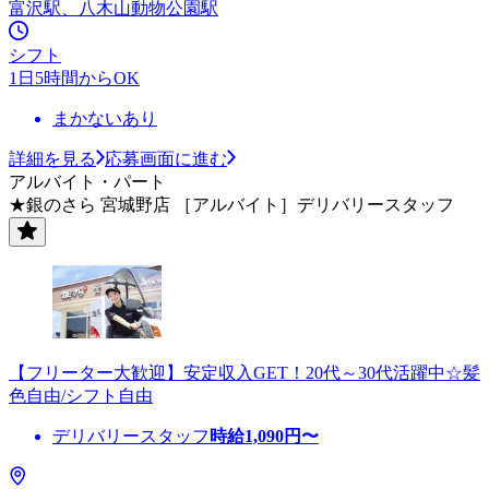
富沢駅、八木山動物公園駅
シフト
1日5時間からOK
まかないあり
詳細を見る
応募画面に進む
アルバイト・パート
★銀のさら 宮城野店 ［アルバイト］デリバリースタッフ
【フリーター大歓迎】安定収入GET！20代～30代活躍中☆髪
色自由/シフト自由
デリバリースタッフ
時給
1,090
円〜