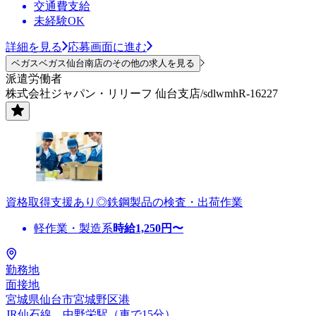
交通費支給
未経験OK
詳細を見る
応募画面に進む
ベガスベガス仙台南店のその他の求人を見る
派遣労働者
株式会社ジャパン・リリーフ 仙台支店/sdlwmhR-16227
資格取得支援あり◎鉄鋼製品の検査・出荷作業
軽作業・製造系
時給
1,250
円〜
勤務地
面接地
宮城県仙台市宮城野区港
JR仙石線 中野栄駅（車で15分）