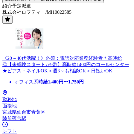
紹介予定派遣
株式会社ロフティー/MI10022585
《20～40代活躍！》必須：電話対応業務経験者＊高時給
◎【未経験スタートが9割】高時給1400円のコールセンター
★ピアス・ネイルOK＜週3～も相談OK＞日払いOK
オフィス系
時給
1,400
円〜
1,750
円
勤務地
面接地
宮城県仙台市青葉区
陸前落合駅
シフト