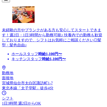
未経験の方やブランクがある方も安心してスタートできま
す！週2日・1日3時間から勤務可能♪ 扶養内での勤務も歓迎
しておりますので、シフトはお気軽にご相談ください◎髪
型・髪色自由♪
ホールスタッフ
時給
1,100
円〜
キッチンスタッフ
時給
1,100
円〜
勤務地
面接地
宮城県仙台市太白区諏訪町1-7
東北本線「太子堂駅」徒歩4分
シフト
1日3時間 週2日からOK