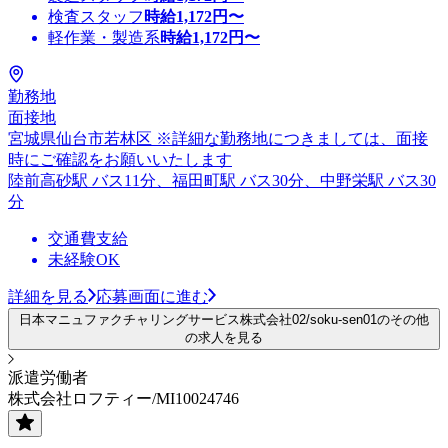
検査スタッフ
時給
1,172
円〜
軽作業・製造系
時給
1,172
円〜
勤務地
面接地
宮城県仙台市若林区 ※詳細な勤務地につきましては、面接
時にご確認をお願いいたします
陸前高砂駅 バス11分、福田町駅 バス30分、中野栄駅 バス30
分
交通費支給
未経験OK
詳細を見る
応募画面に進む
日本マニュファクチャリングサービス株式会社02/soku-sen01のその他
の求人を見る
派遣労働者
株式会社ロフティー/MI10024746