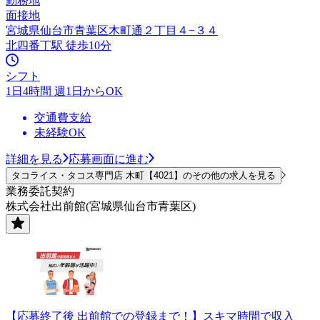
勤務地
面接地
宮城県仙台市青葉区木町通２丁目４−３４
北四番丁駅 徒歩10分
シフト
1日4時間 週1日からOK
交通費支給
未経験OK
詳細を見る
応募画面に進む
タコライス・タコス専門店 木町【4021】のその他の求人を見る
業務委託契約
株式会社出前館(宮城県仙台市青葉区)
【応募終了後 出前館での登録まで！】スキマ時間で収入