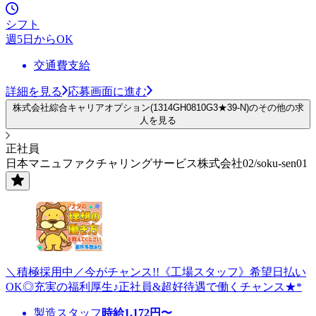
シフト
週5日からOK
交通費支給
詳細を見る
応募画面に進む
株式会社綜合キャリアオプション(1314GH0810G3★39-N)のその他の求
人を見る
正社員
日本マニュファクチャリングサービス株式会社02/soku-sen01
＼積極採用中／今がチャンス!!《工場スタッフ》希望日払い
OK◎充実の福利厚生♪正社員&超好待遇で働くチャンス★*
製造スタッフ
時給
1,172
円〜