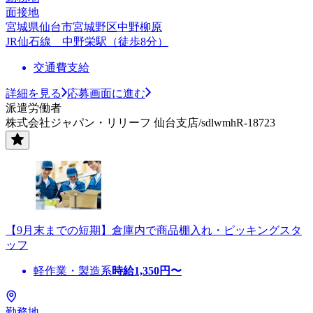
面接地
宮城県仙台市宮城野区中野柳原
JR仙石線 中野栄駅（徒歩8分）
交通費支給
詳細を見る
応募画面に進む
派遣労働者
株式会社ジャパン・リリーフ 仙台支店/sdlwmhR-18723
【9月末までの短期】倉庫内で商品棚入れ・ピッキングスタ
ッフ
軽作業・製造系
時給
1,350
円〜
勤務地