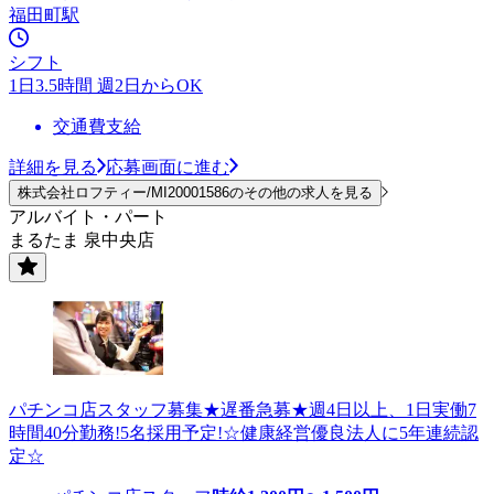
福田町駅
シフト
1日3.5時間 週2日からOK
交通費支給
詳細を見る
応募画面に進む
株式会社ロフティー/MI20001586のその他の求人を見る
アルバイト・パート
まるたま 泉中央店
パチンコ店スタッフ募集★遅番急募★週4日以上、1日実働7
時間40分勤務!5名採用予定!☆健康経営優良法人に5年連続認
定☆