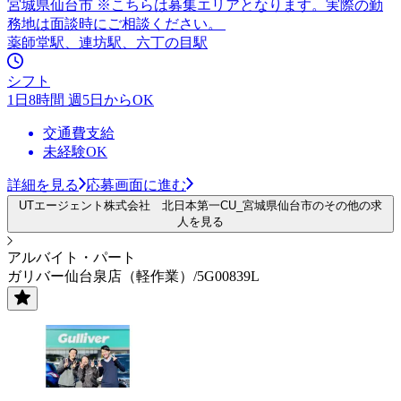
宮城県仙台市 ※こちらは募集エリアとなります。実際の勤
務地は面談時にご相談ください。
薬師堂駅、連坊駅、六丁の目駅
シフト
1日8時間 週5日からOK
交通費支給
未経験OK
詳細を見る
応募画面に進む
UTエージェント株式会社 北日本第一CU_宮城県仙台市のその他の求
人を見る
アルバイト・パート
ガリバー仙台泉店（軽作業）/5G00839L