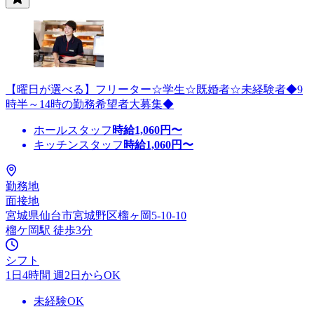
【曜日が選べる】フリーター☆学生☆既婚者☆未経験者◆9
時半～14時の勤務希望者大募集◆
ホールスタッフ
時給
1,060
円〜
キッチンスタッフ
時給
1,060
円〜
勤務地
面接地
宮城県仙台市宮城野区榴ヶ岡5-10-10
榴ケ岡駅 徒歩3分
シフト
1日4時間 週2日からOK
未経験OK