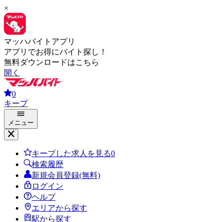
×
マッハバイトアプリ
アプリでお得にバイト探し！
無料ダウンロードはこちら
開く
0
キープ
メニュー
キープした求人を見る
0
検索履歴
新規会員登録(無料)
ログイン
ヘルプ
エリアから探す
駅から探す