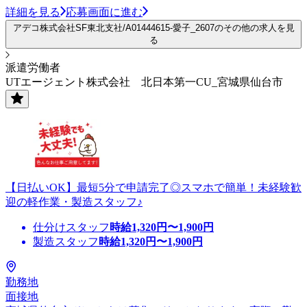
詳細を見る
応募画面に進む
アデコ株式会社SF東北支社/A01444615-愛子_2607のその他の求人を見
る
派遣労働者
UTエージェント株式会社 北日本第一CU_宮城県仙台市
【日払いOK】最短5分で申請完了◎スマホで簡単！未経験歓
迎の軽作業・製造スタッフ♪
仕分けスタッフ
時給
1,320
円〜
1,900
円
製造スタッフ
時給
1,320
円〜
1,900
円
勤務地
面接地