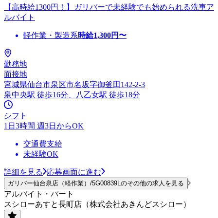
【高時給1300円！】ガリバーで未経験でも始められる洗車ア
ルバイト
軽作業・製造系
時給
1,300
円〜
勤務地
面接地
宮城県仙台市泉区市名坂字御釜田142-2-3
泉中央駅 徒歩16分、八乙女駅 徒歩18分
シフト
1日3時間 週3日からOK
交通費支給
未経験OK
詳細を見る
応募画面に進む
ガリバー仙台泉店（軽作業）/5G00839Lのその他の求人を見る
アルバイト・パート
スシローあすと長町店（株式会社あきんどスシロー）