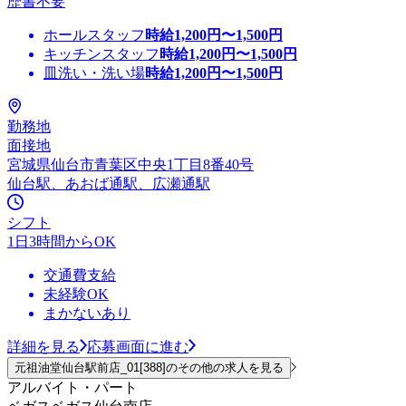
歴書不要
ホールスタッフ
時給
1,200
円〜
1,500
円
キッチンスタッフ
時給
1,200
円〜
1,500
円
皿洗い・洗い場
時給
1,200
円〜
1,500
円
勤務地
面接地
宮城県仙台市青葉区中央1丁目8番40号
仙台駅、あおば通駅、広瀬通駅
シフト
1日3時間からOK
交通費支給
未経験OK
まかないあり
詳細を見る
応募画面に進む
元祖油堂仙台駅前店_01[388]のその他の求人を見る
アルバイト・パート