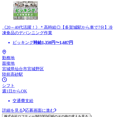
《20～40代活躍！》＊高時給◎【多賀城駅から車で7分】冷
凍食品のデバンニング作業
ピッキング
時給
1,350
円〜
1,687
円
勤務地
面接地
宮城県仙台市宮城野区
陸前高砂駅
シフト
週1日からOK
交通費支給
詳細を見る
応募画面に進む
株式会社ロフティー/MI10024746のその他の求人を見る