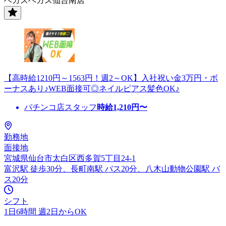
ベガスベガス仙台南店
【高時給1210円～1563円！週2～OK】入社祝い金3万円・ボ
ーナスあり♪WEB面接可◎ネイルピアス髪色OK♪
パチンコ店スタッフ
時給
1,210
円〜
勤務地
面接地
宮城県仙台市太白区西多賀5丁目24-1
富沢駅 徒歩30分、長町南駅 バス20分、八木山動物公園駅 バ
ス20分
シフト
1日6時間 週2日からOK