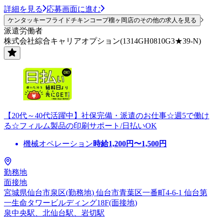
詳細を見る
応募画面に進む
ケンタッキーフライドチキンコープ榴ヶ岡店のその他の求人を見る
派遣労働者
株式会社綜合キャリアオプション(1314GH0810G3★39-N)
【20代～40代活躍中】社保完備・派遣のお仕事☆週5で働け
る☆フィルム製品の印刷サポート/日払いOK
機械オペレーション
時給
1,200
円〜
1,500
円
勤務地
面接地
宮城県仙台市泉区(勤務地) 仙台市青葉区一番町4-6-1 仙台第
一生命タワービルディング18F(面接地)
泉中央駅、北仙台駅、岩切駅