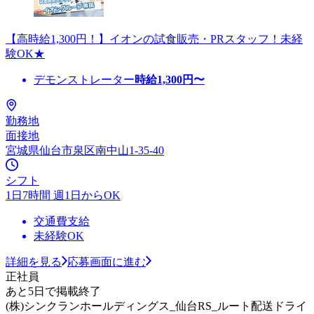
【高時給1,300円！】イオンの試食販売・PRスタッフ！未経
験OK★
デモンストレーター
時給
1,300
円〜
勤務地
面接地
宮城県仙台市泉区南中山1-35-40
シフト
1日7時間 週1日からOK
交通費支給
未経験OK
詳細を見る
応募画面に進む
正社員
あと5日で掲載終了
(株)シンクランホールディングス_仙台RS_ルート配送ドライ