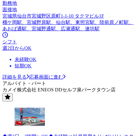
勤務地
面接地
宮城県仙台市宮城野区原町1-1-10 タクマビル1F
榴ケ岡駅、宮城野原駅、仙台駅、東照宮駅、陸前原ノ町駅、
あおば通駅、宮城野通駅、広瀬通駅、連坊駅
シフト
週2日からOK
未経験OK
短期OK
詳細を見る
応募画面に進む
アルバイト・パート
カメイ株式会社 ENEOS DDセルフ泉パークタウン店