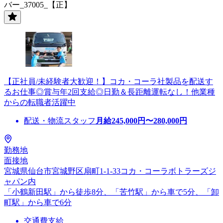
バー_37005_【正】
【正社員/未経験者大歓迎！】コカ・コーラ社製品を配送す
るお仕事◎賞与年2回支給◎日勤＆長距離運転なし！他業種
からの転職者活躍中
配送・物流スタッフ
月給
245,000
円〜
280,000
円
勤務地
面接地
宮城県仙台市宮城野区扇町1-1-33コカ・コーラボトラーズジ
ャパン内
「小鶴新田駅」から徒歩8分、「苦竹駅」から車で5分、「卸
町駅」から車で6分
交通費支給