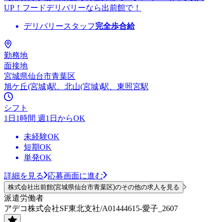
UP！フードデリバリーなら出前館で！
デリバリースタッフ
完全歩合給
勤務地
面接地
宮城県仙台市青葉区
旭ケ丘(宮城)駅、北山(宮城)駅、東照宮駅
シフト
1日1時間 週1日からOK
未経験OK
短期OK
単発OK
詳細を見る
応募画面に進む
株式会社出前館(宮城県仙台市青葉区)のその他の求人を見る
派遣労働者
アデコ株式会社SF東北支社/A01444615-愛子_2607