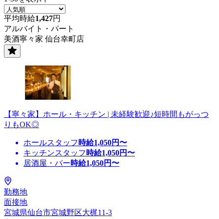
平均時給
1,427
円
アルバイト・パート
美酒寧々家 仙台幸町店
【寧々家】ホール・キッチン | 未経験歓迎♪短時間もがっつ
りもOK◎
ホールスタッフ
時給
1,050
円〜
キッチンスタッフ
時給
1,050
円〜
居酒屋・バー
時給
1,050
円〜
勤務地
面接地
宮城県仙台市宮城野区大梶11-3