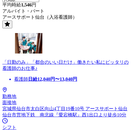
平均時給
1,546
円
アルバイト・パート
アースサポート仙台（入浴看護師）
「日勤のみ」「都合のいい日だけ」働きたい私にピッタリの
看護師のお仕事♪
看護師
日給
12,040
円〜
13,040
円
勤務地
面接地
宮城県仙台市太白区向山4丁目19番10号 アースサポート仙台
仙台市営地下鉄 南北線『愛宕橋駅』西1出口より徒歩10分
シフト