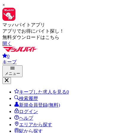
×
マッハバイトアプリ
アプリでお得にバイト探し！
無料ダウンロードはこちら
開く
0
キープ
メニュー
キープした求人を見る
0
検索履歴
新規会員登録(無料)
ログイン
ヘルプ
エリアから探す
駅から探す