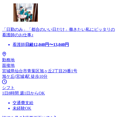
「日勤のみ」「都合のいい日だけ」働きたい私にピッタリの
看護師のお仕事♪
看護師
日給
12,040
円〜
13,040
円
勤務地
面接地
宮城県仙台市青葉区旭ヶ丘2丁目29番1号
旭ケ丘(宮城)駅 徒歩10分
シフト
1日8時間 週1日からOK
交通費支給
未経験OK