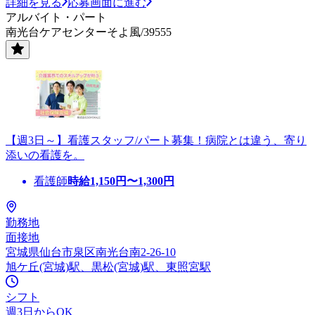
詳細を見る
応募画面に進む
アルバイト・パート
南光台ケアセンターそよ風/39555
【週3日～】看護スタッフ/パート募集！病院とは違う、寄り
添いの看護を。
看護師
時給
1,150
円〜
1,300
円
勤務地
面接地
宮城県仙台市泉区南光台南2-26-10
旭ケ丘(宮城)駅、黒松(宮城)駅、東照宮駅
シフト
週3日からOK