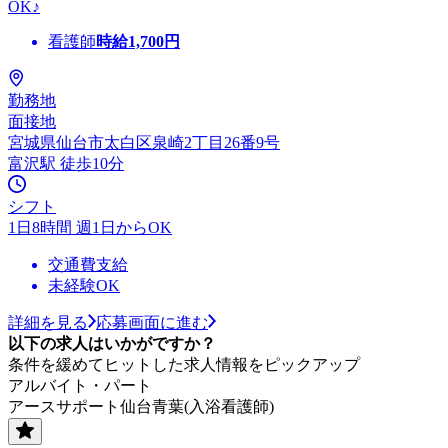
OK♪
看護師
時給
1,700
円
勤務地
面接地
宮城県仙台市太白区泉崎2丁目26番9号
富沢駅 徒歩10分
シフト
1日8時間 週1日からOK
交通費支給
未経験OK
詳細を見る
応募画面に進む
以下の求人はいかがですか？
条件を緩めてヒットした求人情報をピックアップ
アルバイト・パート
アースサポート仙台青葉(入浴看護師)