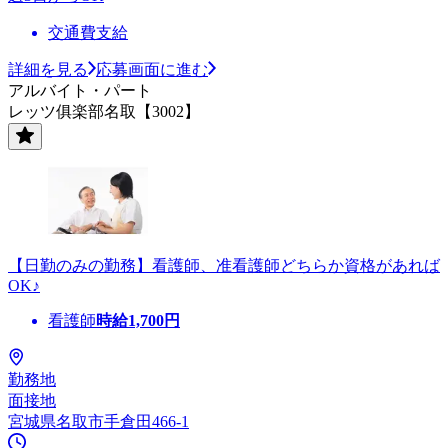
交通費支給
詳細を見る
応募画面に進む
アルバイト・パート
レッツ俱楽部名取【3002】
【日勤のみの勤務】看護師、准看護師どちらか資格があれば
OK♪
看護師
時給
1,700
円
勤務地
面接地
宮城県名取市手倉田466-1