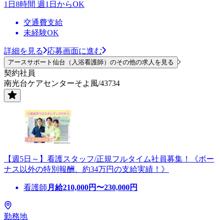
1日8時間 週1日からOK
交通費支給
未経験OK
詳細を見る
応募画面に進む
アースサポート仙台（入浴看護師）のその他の求人を見る
契約社員
南光台ケアセンターそよ風/43734
【週5日～】看護スタッフ/正規フルタイム社員募集！《ボー
ナス以外の特別報酬、約34万円の支給実績！》
看護師
月給
210,000
円〜
230,000
円
勤務地