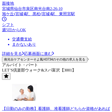
面接地
宮城県仙台市泉区南光台南2-26-10
旭ケ丘(宮城)駅、黒松(宮城)駅、東照宮駅
シフト
週5日からOK
交通費支給
まかないあり
詳細を見る
応募画面に進む
南光台ケアセンターそよ風/43734のその他の求人を見る
アルバイト・パート
LET’S倶楽部ウォーク&スパ富沢【3001】
【日勤のみの勤務】看護師、准看護師どちらか資格があれば