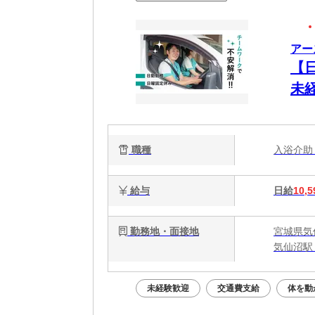
アー
【日
未経
職種
入浴介
給与
日給
10,5
勤務地・面接地
宮城県気
気仙沼駅
未経験歓迎
交通費支給
体を動