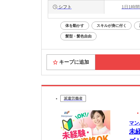
シフト
1日1時間
体を動かす
スキルが身に付く
髪型・髪色自由
キープに追加
派遣労働者
マン
未