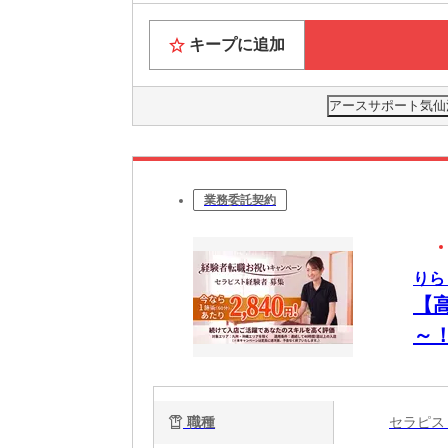
キープに追加
アースサポート気仙
業務委託契約
りら
【
～
OK
職種
セラピ