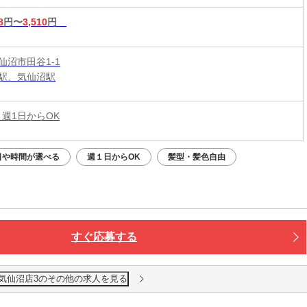
8
円〜
3,510
円
仙沼市田谷1-1
駅、気仙沼駅
 週1日からOK
日や時間が選べる
週１日からOK
髪型・髪色自由
すぐ応募する
 気仙沼店3のその他の求人を見る