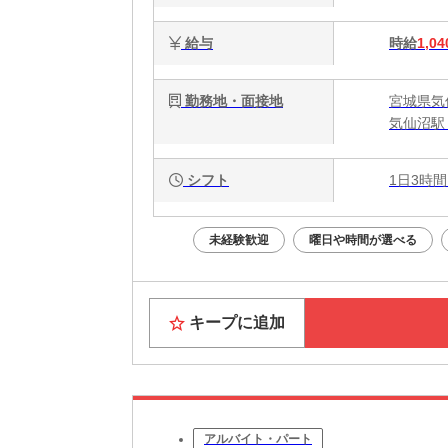
給与
時給
1,04
勤務地・面接地
宮城県気
気仙沼駅 
シフト
1日3時間
未経験歓迎
曜日や時間が選べる
キープに追加
アルバイト・パート