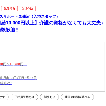
気仙沼市
入浴介助
スサポート気仙沼（入浴スタッフ）
給10,000円以上】介護の資格がなくても大丈夫♪
験歓迎!!
助
90
円〜
10,700
円
仙沼市古町3丁目2番37号
 徒歩2分
かす
正社員登用あり
制服あり
曜日や時間が選べる