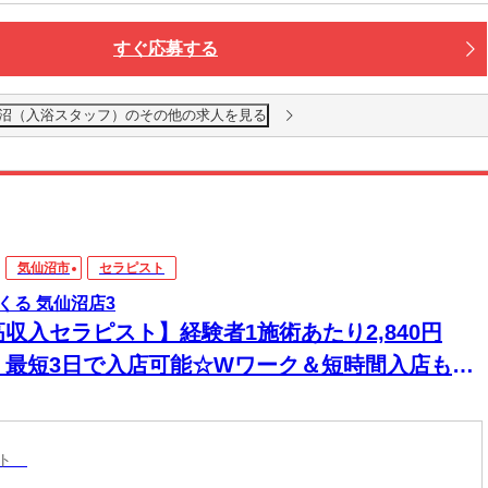
すぐ応募する
沼（入浴スタッフ）のその他の求人を見る
気仙沼市
セラピスト
くる 気仙沼店3
高収入セラピスト】経験者1施術あたり2,840円
！最短3日で入店可能☆Wワーク＆短時間入店も
☆週1日～1時間～でもOK♪
スト