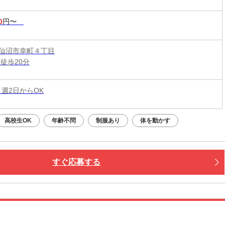
0
円〜
仙沼市幸町４丁目
徒歩20分
 週2日からOK
高校生OK
年齢不問
制服あり
体を動かす
すぐ応募する