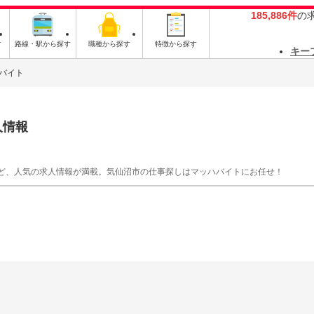
185,886件
の
す
路線・駅から探す
職種から探す
特徴から探す
キー
バイト
人情報
ど、人気の求人情報が満載。気仙沼市の仕事探しはマッハバイトにお任せ！