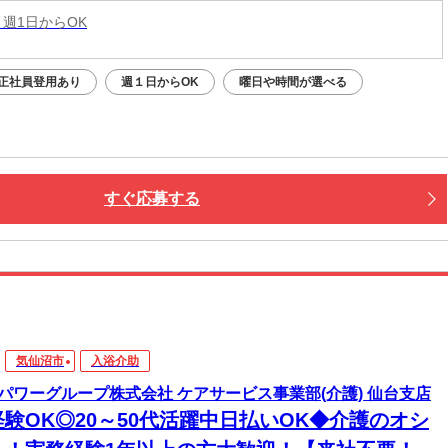
 週1日からOK
正社員登用あり
週１日からOK
曜日や時間が選べる
すぐ応募する
気仙沼市
入浴介助
パワーグループ株式会社 ケアサービス事業部(介護) 仙台支店
経験OK◎20～50代活躍中日払いOK◆介護のオシ