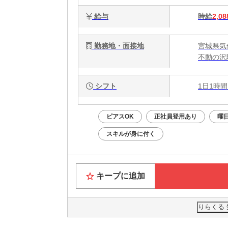
給与
時給
2,08
勤務地・面接地
宮城県気
不動の沢
シフト
1日1時間
ピアスOK
正社員登用あり
曜
スキルが身に付く
キープに追加
りらくる