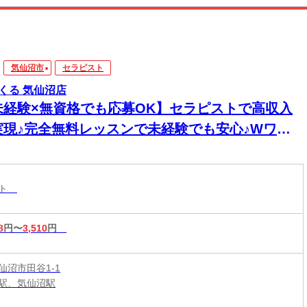
気仙沼市
セラピスト
くる 気仙沼店
未経験×無資格でも応募OK】セラピストで高収入
実現♪完全無料レッスンで未経験でも安心♪Wワー
&短時間入店OK♪平均月収33万円☆週1日～1時間～
もOK♪全国600店舗の圧倒的集客力☆
スト
8
円〜
3,510
円
仙沼市田谷1-1
駅、気仙沼駅