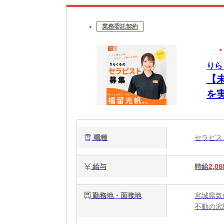
業務委託契約
りら
【
を
ク
で
職種
セラピ
給与
時給
2,08
勤務地・面接地
宮城県気
不動の沢