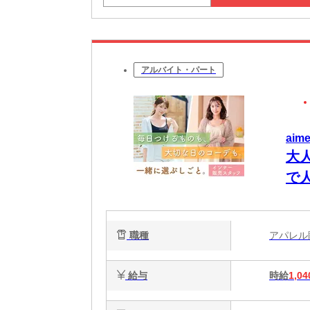
アルバイト・パート
ai
大
で人
職種
アパレ
給与
時給
1,04