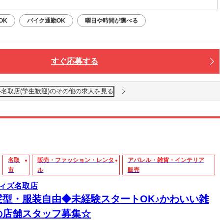
OK
バイク通勤OK
曜日や時間が選べる
すぐ応募する
ール名取店(学生歓迎)のその他の求人を見る
名取
販売・ファッション・レンタ
アパレル・雑貨・インテリア
市
ル
販売
ィズ名取店
髪型・服装自由◆未経験スタートOK♪かわいい雑
の店舗スタッフ募集☆