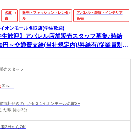
名取
販売・ファッション・レンタ
アパレル・雑貨・インテリア
市
ル
販売
ka イオンモール名取店(学生歓迎)
学生歓迎】アパレル店舗販売スタッフ募集♪時給
50円～交通費支給(当社規定内)/昇給有/従業員割引
度有/有給休暇有/社員登用制度有★遊びもバイトも
しもう！
ル販売スタッフ
0
円〜
取市杜せきのした5-3-1イオンモール名取2F
した駅 徒歩3分
 週2日からOK