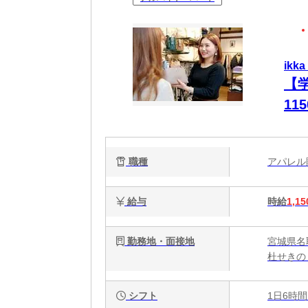
ik
【
11
制
楽
職種
アパレ
給与
時給
1,15
勤務地・面接地
宮城県名
杜せきの
シフト
1日6時間