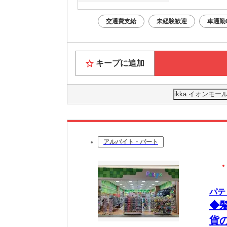
交通費支給
未経験歓迎
車通勤
キープに追加
ikka イオンモ
アルバイト・パート
パテ
◆
貨