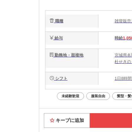
職種
雑貨販
給与
時給
1,05
勤務地・面接地
宮城県名
杜せきの
シフト
1日8時間
未経験歓迎
服装自由
髪型・髪
キープに追加