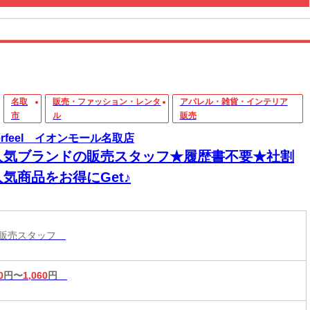
名取
販売・ファッション・レンタ
アパレル・雑貨・インテリア
市
ル
販売
merfeel イオンモール名取店
人気ブランドの販売スタッフ★履歴書不要★社割
気商品をお得にGet♪
ル販売スタッフ
0
円〜
1,060
円