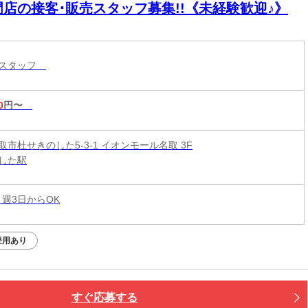
門店の接客･販売スタッフ募集!!《未経験歓迎♪》
売スタッフ
0
円〜
市杜せきのした5-3-1 イオンモール名取 3F
した駅
 週3日からOK
登用あり
すぐ応募する