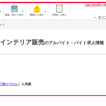
186,025件
の
す
路線・駅から探す
職種から探す
特徴から探す
キー
イト
・インテリア販売
のアルバイト・バイト求人情報
日数が少ない
人気順