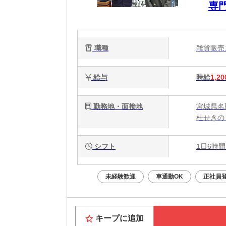
専
職種
雑貨販
給与
時給
1,20
勤務地・面接地
宮城県名取
杜せきの
シフト
1日6時間
未経験歓迎
車通勤OK
正社員
キープに追加