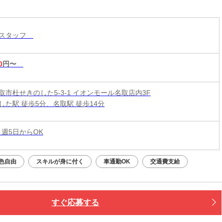
売スタッフ
0
円〜
取市杜せきのした5-3-1 イオンモール名取店内3F
した駅 徒歩5分、名取駅 徒歩14分
 週5日からOK
色自由
スキルが身に付く
車通勤OK
交通費支給
すぐ応募する