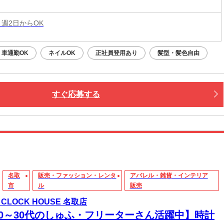
 週2日からOK
車通勤OK
ネイルOK
正社員登用あり
髪型・髪色自由
すぐ応募する
名取
販売・ファッション・レンタ
アパレル・雑貨・インテリア
市
ル
販売
 CLOCK HOUSE 名取店
20～30代のしゅふ・フリーターさん活躍中】時計