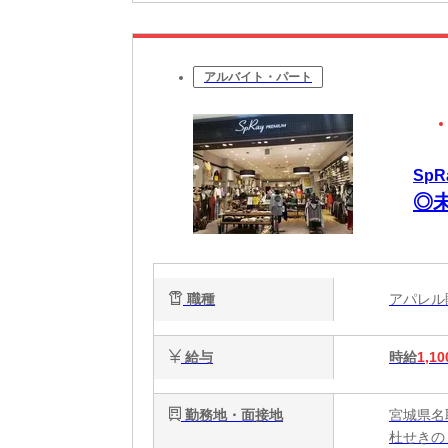
アルバイト・パート
Sp
◎
職種
アパレ
給与
時給
1,10
勤務地・面接地
宮城県名
杜せきの