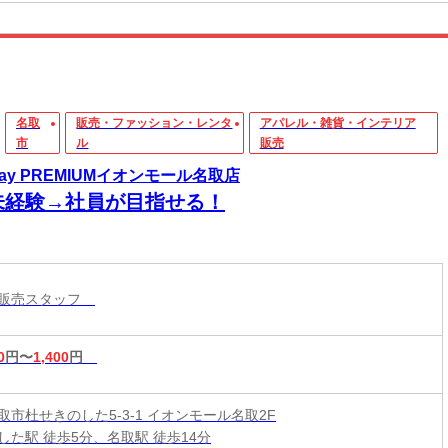
名取
販売・ファッション・レンタ
アパレル・雑貨・インテリア
市
ル
販売
Ray PREMIUMイオンモール名取店
未経験→社員が目指せる！
ル販売スタッフ
0
円〜
1,400
円
取市杜せきのした5-3-1 イオンモール名取2F
した駅 徒歩5分、名取駅 徒歩14分