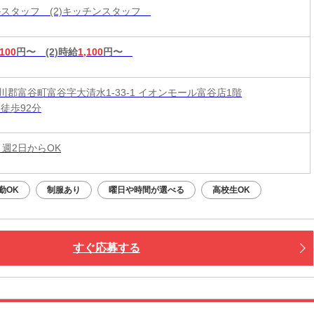
ールスタッフ (2)キッチンスタッフ
,100
円〜
(2)時給
1,100
円〜
川郡富谷町富谷字大清水1-33-1 イオンモール富谷店1階
徒歩92分
 週2日からOK
勤OK
制服あり
曜日や時間が選べる
高校生OK
すぐ応募する