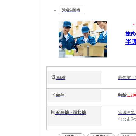
派遣労働者
株式
半
職種
軽作業
給与
時給
1,20
勤務地・面接地
宮城県黒
仙台市営