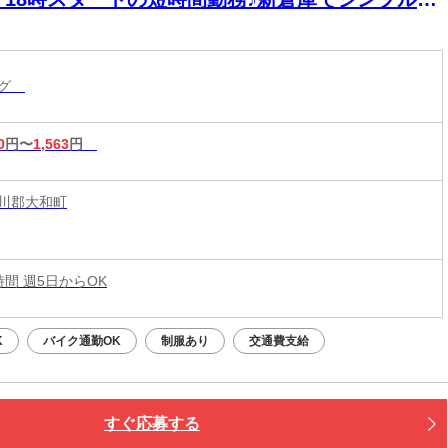
業◎
ング
0
円〜
1,563
円
川郡大和町
3時間 週5日からOK
K
バイク通勤OK
制服あり
交通費支給
すぐ応募する