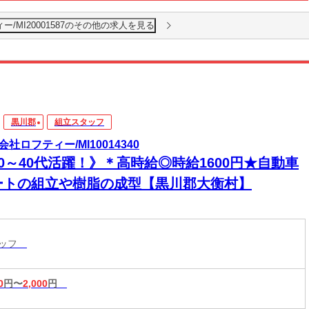
/MI20001587のその他の求人を見る
黒川郡
組立スタッフ
会社ロフティー/MI10014340
0～40代活躍！》＊高時給◎時給1600円★自動車
ートの組立や樹脂の成型【黒川郡大衡村】
タッフ
0
円〜
2,000
円