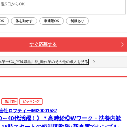
 週5日からOK
OK
体を動かす
車通勤OK
制服あり
すぐ応募する
本第一CU_宮城県黒川郡_軽作業のその他の求人を見る
黒川郡
ピッキング
会社ロフティー/MI20001587
20～40代活躍！》＊高時給◎Wワーク・扶養内歓
！18時スタートの短時間勤務♪新倉庫でシンプル軽