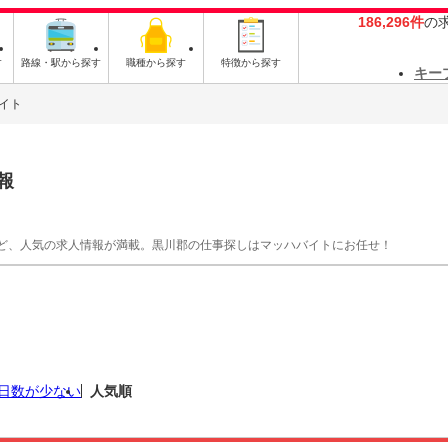
186,296件
の
す
路線・駅から探す
職種から探す
特徴から探す
キー
イト
報
ど、人気の求人情報が満載。黒川郡の仕事探しはマッハバイトにお任せ！
日数が少ない
人気順