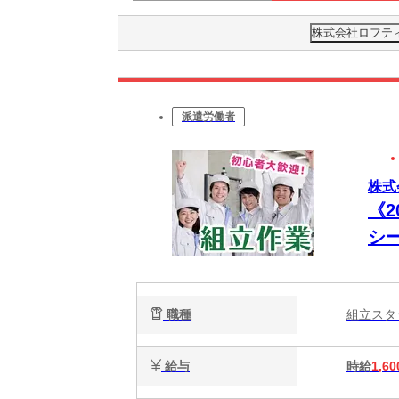
株式会社ロフティー
派遣労働者
株式
《2
シ
職種
組立ス
給与
時給
1,60