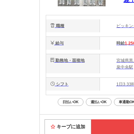
作
職種
ピッキ
給与
時給
1,25
勤務地・面接地
宮城県黒
泉中央駅
シフト
1日3.3
日払いOK
週払いOK
車通勤O
キープに追加