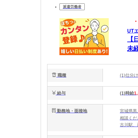
派遣労働者
UT
【
未
職種
(1)仕
給与
(1)時給
1
勤務地・面接地
宮城県黒
相談くだ
古川駅、