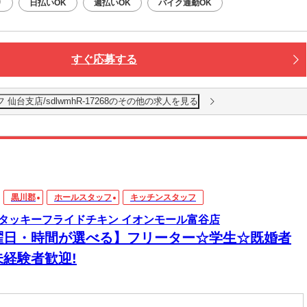
り
日払いOK
週払いOK
バイク通勤OK
すぐ応募する
台支店/sdlwmhR-17268のその他の求人を見る
黒川郡
ホールスタッフ
キッチンスタッフ
タッキーフライドチキン イオンモール富谷店
曜日・時間が選べる】フリーター☆学生☆既婚者
未経験者歓迎!