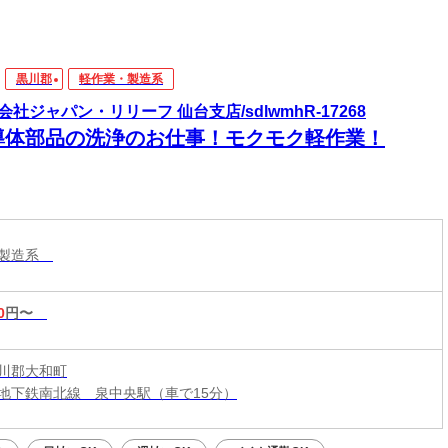
黒川郡
軽作業・製造系
会社ジャパン・リリーフ 仙台支店/sdlwmhR-17268
導体部品の洗浄のお仕事！モクモク軽作業！
・製造系
0
円〜
川郡大和町
地下鉄南北線 泉中央駅（車で15分）