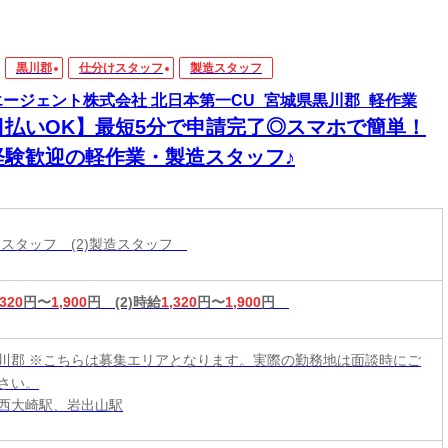
黒川郡
仕分けスタッフ
製造スタッフ
エージェント株式会社 北日本第一CU_宮城県黒川郡_軽作業
日払いOK】最短5分で申請完了◎スマホで簡単！
経験歓迎の軽作業・製造スタッフ♪
分けスタッフ (2)製造スタッフ
,320
円〜
1,900
円
(2)時給
1,320
円〜
1,900
円
川郡 ※こちらは募集エリアとなります。実際の勤務地は面談時にご
さい。
西大崎駅、岩出山駅