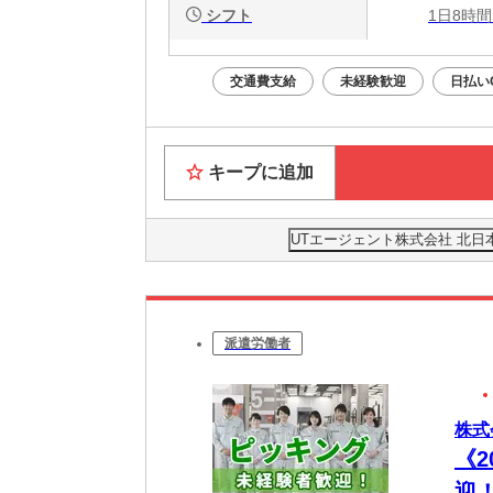
シフト
1日8時間
交通費支給
未経験歓迎
日払い
キープに追加
UTエージェント株式会社 北日
派遣労働者
株式
《
迎