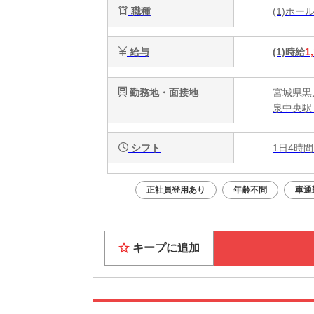
職種
(1)ホ
給与
(1)時給
1
勤務地・面接地
宮城県黒
泉中央駅 
シフト
1日4時間
正社員登用あり
年齢不問
車通
キープに追加