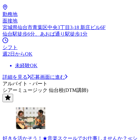
勤務地
面接地
宮城県仙台市青葉区中央3丁目3-18 新庄ビル6F
仙台駅徒歩6分、あおば通り駅徒歩1分
シフト
週2日からOK
未経験OK
詳細を見る
応募画面に進む
アルバイト・パート
シアーミュージック 仙台校(DTM講師)
好きを活かそう！★音楽スクールでお仕事しませんか？≪シ