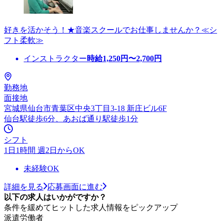
好きを活かそう！★音楽スクールでお仕事しませんか？≪シ
フト柔軟≫
インストラクター
時給
1,250
円〜
2,700
円
勤務地
面接地
宮城県仙台市青葉区中央3丁目3-18 新庄ビル6F
仙台駅徒歩6分、あおば通り駅徒歩1分
シフト
1日1時間 週2日からOK
未経験OK
詳細を見る
応募画面に進む
以下の求人はいかがですか？
条件を緩めてヒットした求人情報をピックアップ
派遣労働者