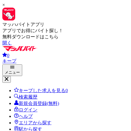
×
マッハバイトアプリ
アプリでお得にバイト探し！
無料ダウンロードはこちら
開く
0
キープ
メニュー
キープした求人を見る
0
検索履歴
新規会員登録(無料)
ログイン
ヘルプ
エリアから探す
駅から探す