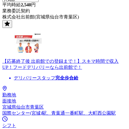
平均時給
2,540
円
業務委託契約
株式会社出前館(宮城県仙台市青葉区)
【応募終了後 出前館での登録まで！】スキマ時間で収入
UP！フードデリバリーなら出前館で！
デリバリースタッフ
完全歩合給
勤務地
面接地
宮城県仙台市青葉区
国際センター(宮城)駅、青葉通一番町駅、大町西公園駅
シフト