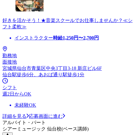
好きを活かそう！★音楽スクールでお仕事しませんか？≪シ
フト柔軟≫
インストラクター
時給
1,250
円〜
2,700
円
勤務地
面接地
宮城県仙台市青葉区中央3丁目3-18 新庄ビル6F
仙台駅徒歩6分、あおば通り駅徒歩1分
シフト
週2日からOK
未経験OK
詳細を見る
応募画面に進む
アルバイト・パート
シアーミュージック 仙台校(ベース講師)