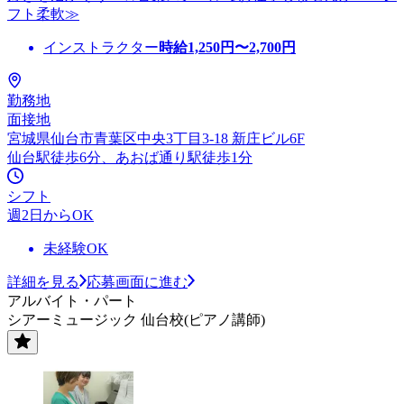
フト柔軟≫
インストラクター
時給
1,250
円〜
2,700
円
勤務地
面接地
宮城県仙台市青葉区中央3丁目3-18 新庄ビル6F
仙台駅徒歩6分、あおば通り駅徒歩1分
シフト
週2日からOK
未経験OK
詳細を見る
応募画面に進む
アルバイト・パート
シアーミュージック 仙台校(ピアノ講師)