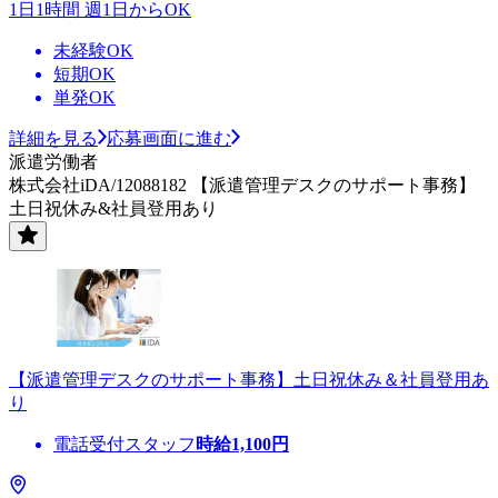
1日1時間 週1日からOK
未経験OK
短期OK
単発OK
詳細を見る
応募画面に進む
派遣労働者
株式会社iDA/12088182 【派遣管理デスクのサポート事務】
土日祝休み&社員登用あり
【派遣管理デスクのサポート事務】土日祝休み＆社員登用あ
り
電話受付スタッフ
時給
1,100
円