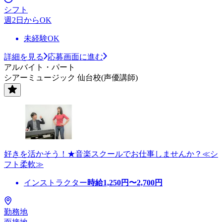
シフト
週2日からOK
未経験OK
詳細を見る
応募画面に進む
アルバイト・パート
シアーミュージック 仙台校(声優講師)
好きを活かそう！★音楽スクールでお仕事しませんか？≪シ
フト柔軟≫
インストラクター
時給
1,250
円〜
2,700
円
勤務地