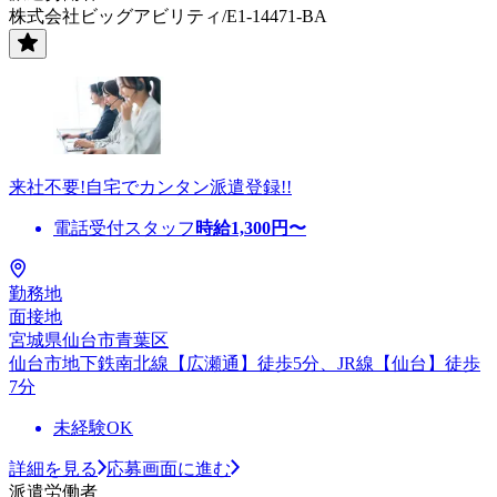
株式会社ビッグアビリティ/E1-14471-BA
来社不要!自宅でカンタン派遣登録!!
電話受付スタッフ
時給
1,300
円〜
勤務地
面接地
宮城県仙台市青葉区
仙台市地下鉄南北線【広瀬通】徒歩5分、JR線【仙台】徒歩
7分
未経験OK
詳細を見る
応募画面に進む
派遣労働者