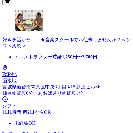
好きを活かそう！★音楽スクールでお仕事しませんか？≪シ
フト柔軟≫
インストラクター
時給
1,250
円〜
2,700
円
勤務地
面接地
宮城県仙台市青葉区中央3丁目3-18 新庄ビル6F
仙台駅徒歩6分、あおば通り駅徒歩1分
シフト
1日1時間 週2日からOK
未経験OK