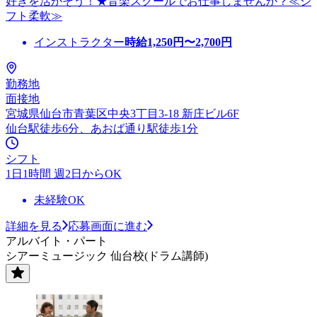
好きを活かそう！★音楽スクールでお仕事しませんか？≪シ
フト柔軟≫
インストラクター
時給
1,250
円〜
2,700
円
勤務地
面接地
宮城県仙台市青葉区中央3丁目3-18 新庄ビル6F
仙台駅徒歩6分、あおば通り駅徒歩1分
シフト
1日1時間 週2日からOK
未経験OK
詳細を見る
応募画面に進む
アルバイト・パート
シアーミュージック 仙台校(ドラム講師)