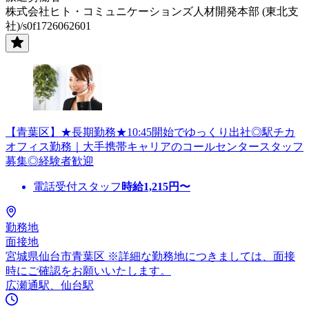
株式会社ヒト・コミュニケーションズ人材開発本部 (東北支
社)/s0f1726062601
【青葉区】★長期勤務★10:45開始でゆっくり出社◎駅チカ
オフィス勤務｜大手携帯キャリアのコールセンタースタッフ
募集◎経験者歓迎
電話受付スタッフ
時給
1,215
円〜
勤務地
面接地
宮城県仙台市青葉区 ※詳細な勤務地につきましては、面接
時にご確認をお願いいたします。
広瀬通駅、仙台駅