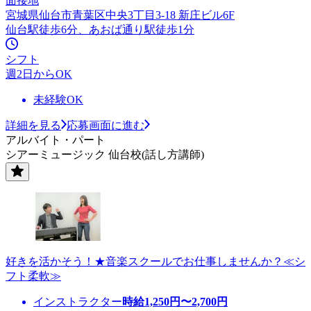
面接地
宮城県仙台市青葉区中央3丁目3-18 新庄ビル6F
仙台駅徒歩6分、あおば通り駅徒歩1分
シフト
週2日からOK
未経験OK
詳細を見る
応募画面に進む
アルバイト・パート
シアーミュージック 仙台校(話し方講師)
好きを活かそう！★音楽スクールでお仕事しませんか？≪シ
フト柔軟≫
インストラクター
時給
1,250
円〜
2,700
円