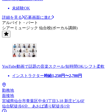
未経験OK
詳細を見る
応募画面に進む
アルバイト・パート
シアーミュージック 仙台校(ボーカル講師)
YouTube動画で話題の音楽スクール/短時間OK/シフト柔軟
インストラクター
時給
1,250
円〜
2,700
円
勤務地
面接地
宮城県仙台市青葉区中央3丁目3-18 新庄ビル6F
仙台駅徒歩6分、あおば通り駅徒歩1分