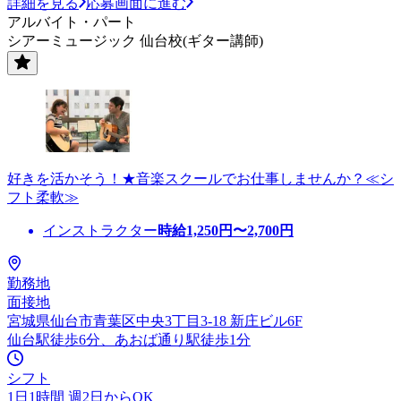
詳細を見る
応募画面に進む
アルバイト・パート
シアーミュージック 仙台校(ギター講師)
好きを活かそう！★音楽スクールでお仕事しませんか？≪シ
フト柔軟≫
インストラクター
時給
1,250
円〜
2,700
円
勤務地
面接地
宮城県仙台市青葉区中央3丁目3-18 新庄ビル6F
仙台駅徒歩6分、あおば通り駅徒歩1分
シフト
1日1時間 週2日からOK