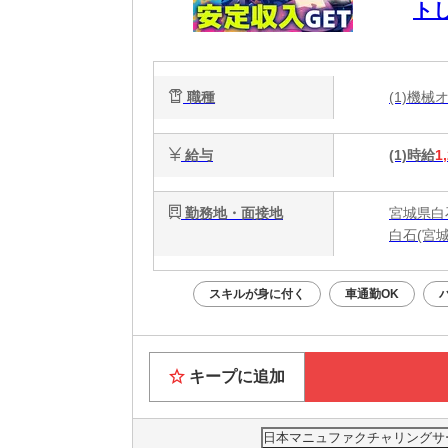
ト
職種
(1)機
給与
(1)時給
1
勤務地・面接地
宮城県白
白石(宮
スキルが身に付く
車通勤OK
キープに追加
日本マニュファクチャリングサービ