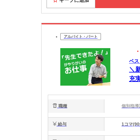
キープに追加
アルバイト・パート
ベス
＼
充
の
職種
個別指
給与
1コマ(90