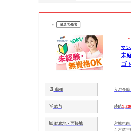
派遣労働者
マン
未
ゴ
W
職種
入浴介
給与
時給
1,20
勤務地・面接地
宮城県白
白石蔵王