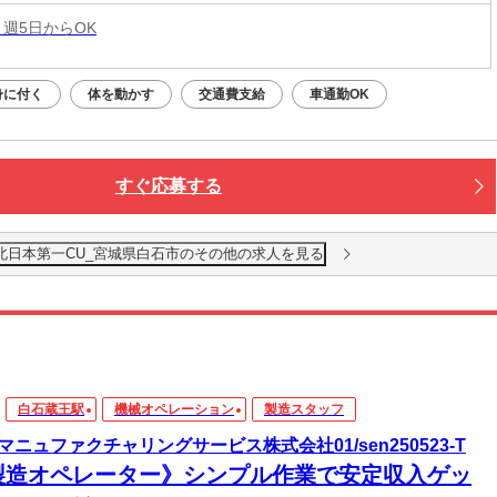
 週5日からOK
身に付く
体を動かす
交通費支給
車通勤OK
すぐ応募する
北日本第一CU_宮城県白石市のその他の求人を見る
白石蔵王駅
機械オペレーション
製造スタッフ
マニュファクチャリングサービス株式会社01/sen250523-T
製造オペレーター》シンプル作業で安定収入ゲッ