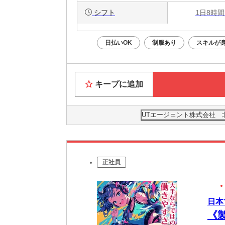
シフト
1日8時間
日払いOK
制服あり
スキルが
キープに追加
UTエージェント株式会社 
正社員
日本
《