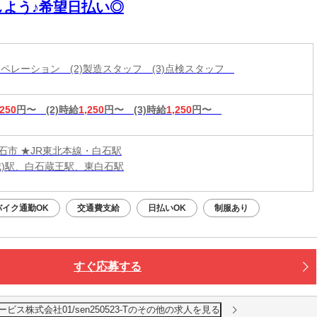
しよう♪希望日払い◎
械オペレーション (2)製造スタッフ (3)点検スタッフ
,250
円〜
(2)時給
1,250
円〜
(3)時給
1,250
円〜
石市 ★JR東北本線・白石駅
城)駅、白石蔵王駅、東白石駅
バイク通勤OK
交通費支給
日払いOK
制服あり
すぐ応募する
ス株式会社01/sen250523-Tのその他の求人を見る