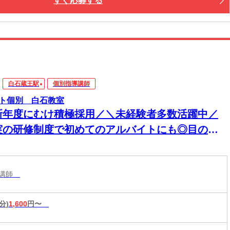
すぐ応募する
白石蔵王駅
個別指導講師
ト個別 白石教室
新年度にむけ積極採用／＼未経験者多数活躍中／
実の研修制度で初めてのアルバイトにも◎目の前
生徒さんに楽しく勉強を教える塾講師のお仕事
導講師
分)
1,600
円〜