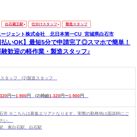
白石蔵王駅
仕分けスタッフ
製造スタッフ
エージェント株式会社 北日本第一CU_宮城県白石市
日払いOK】最短5分で申請完了◎スマホで簡単！
経験歓迎の軽作業・製造スタッフ♪
分けスタッフ (2)製造スタッフ
,320
円〜
1,900
円
(2)時給
1,320
円〜
1,900
円
石市 ※こちらは募集エリアとなります。実際の勤務地は面談時にご
さい。
駅、東白石駅、白石駅