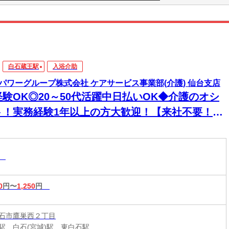
白石蔵王駅
入浴介助
パワーグループ株式会社 ケアサービス事業部(介護) 仙台支店
経験OK◎20～50代活躍中日払いOK◆介護のオシ
ト！実務経験1年以上の方大歓迎！【来社不要！
EB・電話登録ＯＫ】
助
0
円〜
1,250
円
石市鷹巣西２丁目
駅、白石(宮城)駅、東白石駅