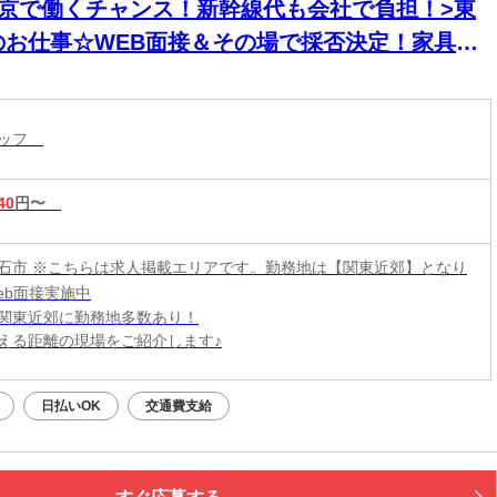
東京で働くチャンス！新幹線代も会社で負担！>東
のお仕事☆WEB面接＆その場で採否決定！家具家
付き寮に即入寮OK
タッフ
40
円〜
石市 ※こちらは求人掲載エリアです。勤務地は【関東近郊】となり
eb面接実施中
関東近郊に勤務地多数あり！
える距離の現場をご紹介します♪
日払いOK
交通費支給