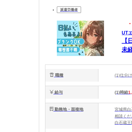
派遣労働者
UT
【
未
職種
(1)仕
給与
(1)時給
1
勤務地・面接地
宮城県白
相談くだ
白石蔵王