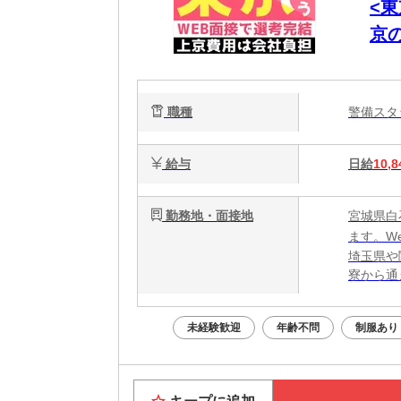
<
京
電
職種
警備ス
給与
日給
10,8
勤務地・面接地
宮城県白
ます。W
埼玉県や
寮から通
未経験歓迎
年齢不問
制服あり