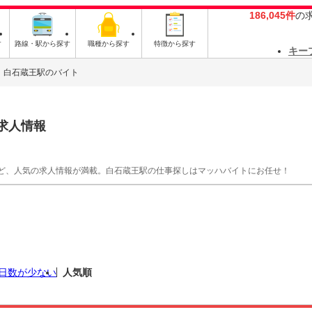
186,045件
の
す
路線・駅から探す
職種から探す
特徴から探す
キー
白石蔵王駅のバイト
求人情報
ど、人気の求人情報が満載。白石蔵王駅の仕事探しはマッハバイトにお任せ！
日数が少ない
人気順