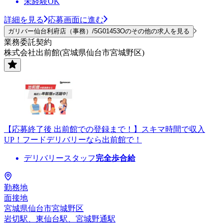
未経験OK
詳細を見る
応募画面に進む
ガリバー仙台利府店（事務）/5G01453Oのその他の求人を見る
業務委託契約
株式会社出前館(宮城県仙台市宮城野区)
【応募終了後 出前館での登録まで！】スキマ時間で収入
UP！フードデリバリーなら出前館で！
デリバリースタッフ
完全歩合給
勤務地
面接地
宮城県仙台市宮城野区
岩切駅、東仙台駅、宮城野通駅