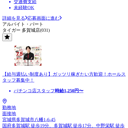
交通費支給
未経験OK
詳細を見る
応募画面に進む
アルバイト・パート
タイガー 多賀城店(031)
【給与週払い制度あり】ガッツリ稼ぎたい方歓迎！ホールス
タッフ募集中！
パチンコ店スタッフ
時給
1,250
円〜
勤務地
面接地
宮城県多賀城市八幡1-6-45
国府多賀城駅 徒歩19分、多賀城駅 徒歩17分、中野栄駅 徒歩