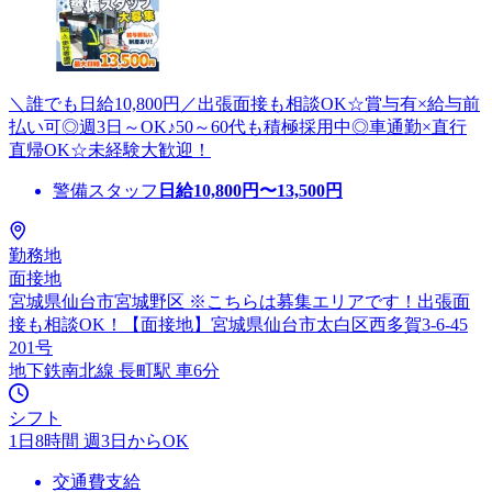
＼誰でも日給10,800円／出張面接も相談OK☆賞与有×給与前
払い可◎週3日～OK♪50～60代も積極採用中◎車通勤×直行
直帰OK☆未経験大歓迎！
警備スタッフ
日給
10,800
円〜
13,500
円
勤務地
面接地
宮城県仙台市宮城野区 ※こちらは募集エリアです！出張面
接も相談OK！【面接地】宮城県仙台市太白区西多賀3-6-45
201号
地下鉄南北線 長町駅 車6分
シフト
1日8時間 週3日からOK
交通費支給