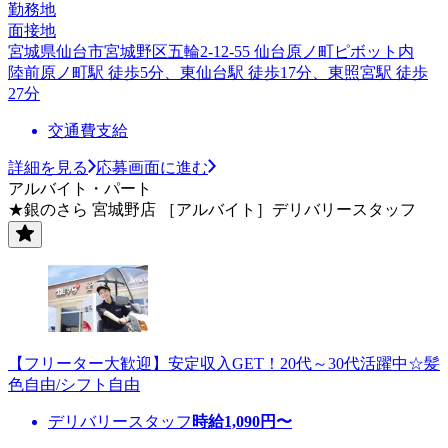
勤務地
面接地
宮城県仙台市宮城野区五輪2-12-55 仙台原ノ町ピボット内
陸前原ノ町駅 徒歩5分、東仙台駅 徒歩17分、東照宮駅 徒歩
27分
交通費支給
詳細を見る
応募画面に進む
アルバイト・パート
★銀のさら 宮城野店 ［アルバイト］デリバリースタッフ
【フリーター大歓迎】安定収入GET！20代～30代活躍中☆髪
色自由/シフト自由
デリバリースタッフ
時給
1,090
円〜