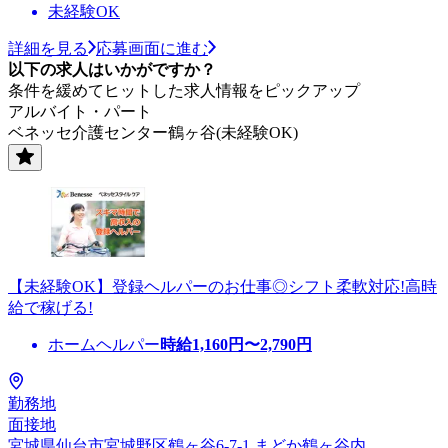
未経験OK
詳細を見る
応募画面に進む
以下の求人はいかがですか？
条件を緩めてヒットした求人情報をピックアップ
アルバイト・パート
ベネッセ介護センター鶴ヶ谷(未経験OK)
【未経験OK】登録ヘルパーのお仕事◎シフト柔軟対応!高時
給で稼げる!
ホームヘルパー
時給
1,160
円〜
2,790
円
勤務地
面接地
宮城県仙台市宮城野区鶴ヶ谷6-7-1 まどか鶴ヶ谷内