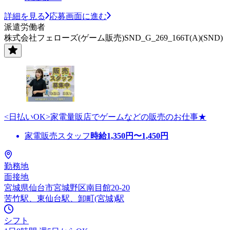
詳細を見る
応募画面に進む
派遣労働者
株式会社フェローズ(ゲーム販売)SND_G_269_166T(A)(SND)
<日払いOK>家電量販店でゲームなどの販売のお仕事★
家電販売スタッフ
時給
1,350
円〜
1,450
円
勤務地
面接地
宮城県仙台市宮城野区南目館20-20
苦竹駅、東仙台駅、卸町(宮城)駅
シフト