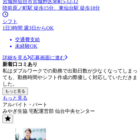
宮城県仙台市宮城野区幸町5-12-12
陸前原ノ町駅 徒歩15分、東仙台駅 徒歩18分
シフト
1日3時間 週3日からOK
交通費支給
未経験OK
詳細を見る
応募画面に進む
新着口コミあり
私はダブルワークでの勤務で出勤日数が少なくなってしまっ
ても、勤務時間やシフト作成の際優しく対応していただきま
した。
もっと見る
もっと見る
アルバイト・パート
みやぎ生協 宅配運営部 仙台中央センター