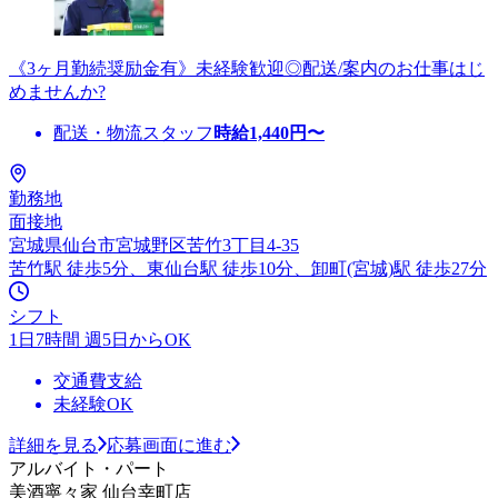
《3ヶ月勤続奨励金有》未経験歓迎◎配送/案内のお仕事はじ
めませんか?
配送・物流スタッフ
時給
1,440
円〜
勤務地
面接地
宮城県仙台市宮城野区苦竹3丁目4-35
苦竹駅 徒歩5分、東仙台駅 徒歩10分、卸町(宮城)駅 徒歩27分
シフト
1日7時間 週5日からOK
交通費支給
未経験OK
詳細を見る
応募画面に進む
アルバイト・パート
美酒寧々家 仙台幸町店