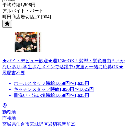
平均時給
1,506
円
アルバイト・パート
町田商店岩切店_01[004]
★バイトデビュー歓迎★週1/3h~OK！髪型・髪色自由＊まか
ないあり♪学生さんメインで活躍中♪友達と一緒に応募OK★
履歴書不要
ホールスタッフ
時給
1,050
円〜
1,625
円
キッチンスタッフ
時給
1,050
円〜
1,625
円
皿洗い・洗い場
時給
1,050
円〜
1,625
円
勤務地
面接地
宮城県仙台市宮城野区岩切観音前25