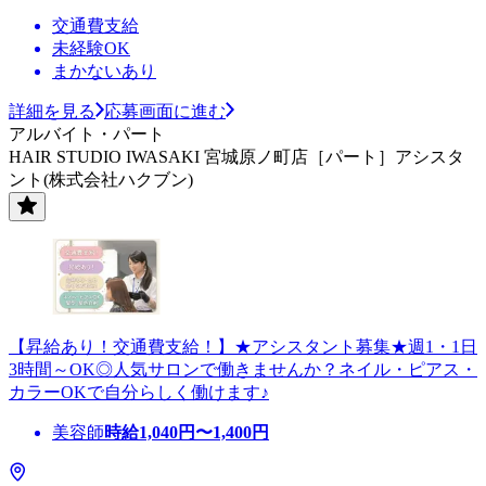
交通費支給
未経験OK
まかないあり
詳細を見る
応募画面に進む
アルバイト・パート
HAIR STUDIO IWASAKI 宮城原ノ町店［パート］アシスタ
ント(株式会社ハクブン)
【昇給あり！交通費支給！】★アシスタント募集★週1・1日
3時間～OK◎人気サロンで働きませんか？ネイル・ピアス・
カラーOKで自分らしく働けます♪
美容師
時給
1,040
円〜
1,400
円