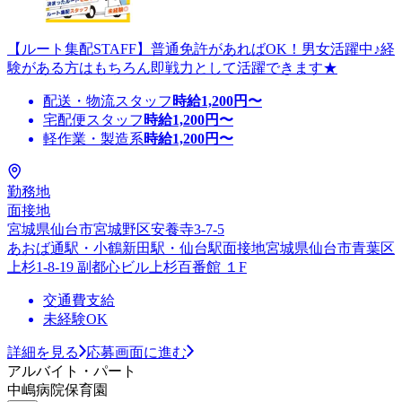
【ルート集配STAFF】普通免許があればOK！男女活躍中♪経
験がある方はもちろん即戦力として活躍できます★
配送・物流スタッフ
時給
1,200
円〜
宅配便スタッフ
時給
1,200
円〜
軽作業・製造系
時給
1,200
円〜
勤務地
面接地
宮城県仙台市宮城野区安養寺3-7-5
あおば通駅・小鶴新田駅・仙台駅面接地宮城県仙台市青葉区
上杉1-8-19 副都心ビル上杉百番館 １F
交通費支給
未経験OK
詳細を見る
応募画面に進む
アルバイト・パート
中嶋病院保育園