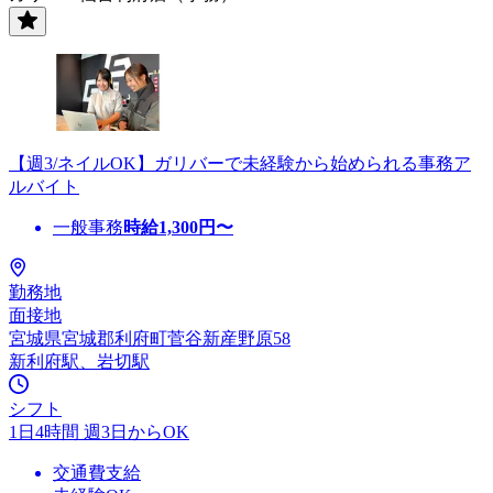
【週3/ネイルOK】ガリバーで未経験から始められる事務ア
ルバイト
一般事務
時給
1,300
円〜
勤務地
面接地
宮城県宮城郡利府町菅谷新産野原58
新利府駅、岩切駅
シフト
1日4時間 週3日からOK
交通費支給