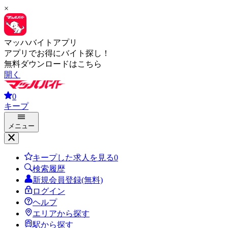
×
マッハバイトアプリ
アプリでお得にバイト探し！
無料ダウンロードはこちら
開く
0
キープ
メニュー
キープした求人を見る
0
検索履歴
新規会員登録(無料)
ログイン
ヘルプ
エリアから探す
駅から探す