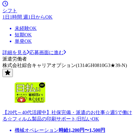
シフト
1日1時間 週1日からOK
未経験OK
短期OK
単発OK
詳細を見る
応募画面に進む
派遣労働者
株式会社綜合キャリアオプション(1314GH0810G3★39-N)
【20代～40代活躍中】社保完備・派遣のお仕事☆週5で働け
る☆フィルム製品の印刷サポート/日払いOK
機械オペレーション
時給
1,200
円〜
1,500
円