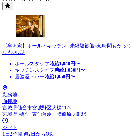
【寧々家】ホール・キッチン | 未経験歓迎♪短時間もがっつ
りもOK◎
ホールスタッフ
時給
1,050
円〜
キッチンスタッフ
時給
1,050
円〜
居酒屋・バー
時給
1,050
円〜
勤務地
面接地
宮城県仙台市宮城野区大梶11-3
宮城野原駅、東仙台駅、陸前原ノ町駅
シフト
1日2時間 週2日からOK