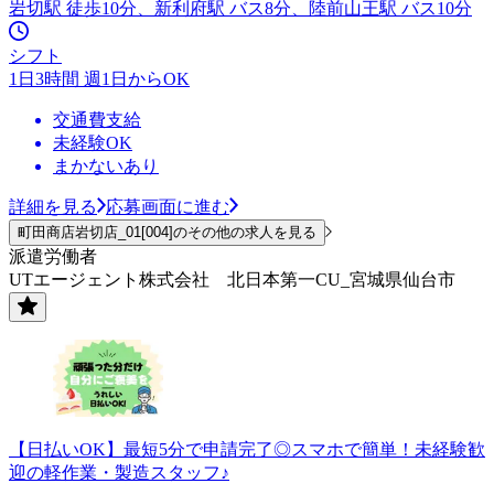
岩切駅 徒歩10分、新利府駅 バス8分、陸前山王駅 バス10分
シフト
1日3時間 週1日からOK
交通費支給
未経験OK
まかないあり
詳細を見る
応募画面に進む
町田商店岩切店_01[004]のその他の求人を見る
派遣労働者
UTエージェント株式会社 北日本第一CU_宮城県仙台市
【日払いOK】最短5分で申請完了◎スマホで簡単！未経験歓
迎の軽作業・製造スタッフ♪