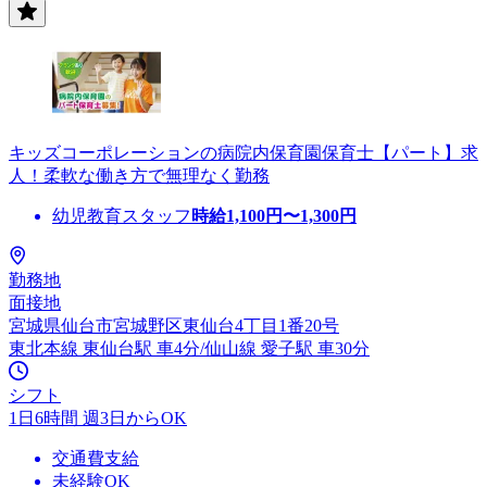
キッズコーポレーションの病院内保育園保育士【パート】求
人！柔軟な働き方で無理なく勤務
幼児教育スタッフ
時給
1,100
円〜
1,300
円
勤務地
面接地
宮城県仙台市宮城野区東仙台4丁目1番20号
東北本線 東仙台駅 車4分/仙山線 愛子駅 車30分
シフト
1日6時間 週3日からOK
交通費支給
未経験OK