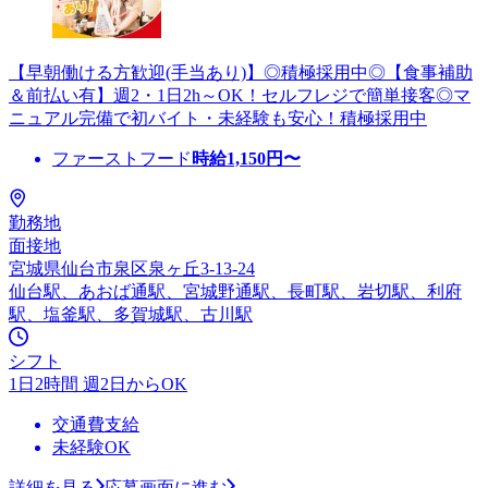
【早朝働ける方歓迎(手当あり)】◎積極採用中◎【食事補助
＆前払い有】週2・1日2h～OK！セルフレジで簡単接客◎マ
ニュアル完備で初バイト・未経験も安心！積極採用中
ファーストフード
時給
1,150
円〜
勤務地
面接地
宮城県仙台市泉区泉ヶ丘3-13-24
仙台駅、あおば通駅、宮城野通駅、長町駅、岩切駅、利府
駅、塩釜駅、多賀城駅、古川駅
シフト
1日2時間 週2日からOK
交通費支給
未経験OK
詳細を見る
応募画面に進む