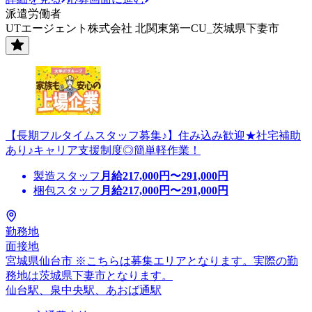
派遣労働者
UTエージェント株式会社 北関東第一CU_茨城県下妻市
【長期フルタイムスタッフ募集♪】住み込み歓迎★社宅補助
あり♪キャリア支援制度◎簡単軽作業！
製造スタッフ
月給
217,000
円〜
291,000
円
梱包スタッフ
月給
217,000
円〜
291,000
円
勤務地
面接地
宮城県仙台市 ※こちらは募集エリアとなります。実際の勤
務地は茨城県下妻市となります。
仙台駅、泉中央駅、あおば通駅