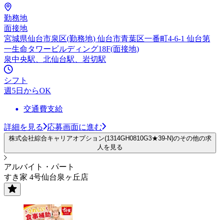
勤務地
面接地
宮城県仙台市泉区(勤務地) 仙台市青葉区一番町4-6-1 仙台第
一生命タワービルディング18F(面接地)
泉中央駅、北仙台駅、岩切駅
シフト
週5日からOK
交通費支給
詳細を見る
応募画面に進む
株式会社綜合キャリアオプション(1314GH0810G3★39-N)のその他の求
人を見る
アルバイト・パート
すき家 4号仙台泉ヶ丘店