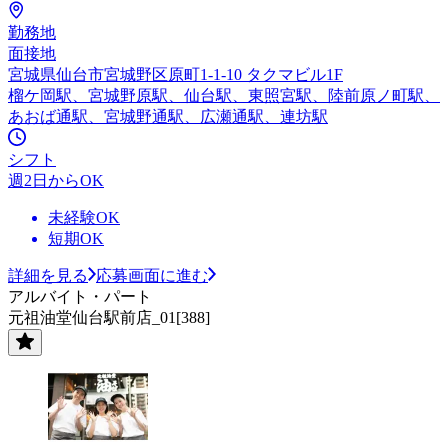
勤務地
面接地
宮城県仙台市宮城野区原町1-1-10 タクマビル1F
榴ケ岡駅、宮城野原駅、仙台駅、東照宮駅、陸前原ノ町駅、
あおば通駅、宮城野通駅、広瀬通駅、連坊駅
シフト
週2日からOK
未経験OK
短期OK
詳細を見る
応募画面に進む
アルバイト・パート
元祖油堂仙台駅前店_01[388]