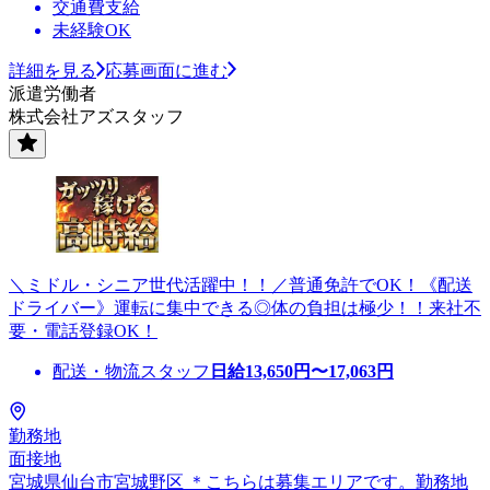
交通費支給
未経験OK
詳細を見る
応募画面に進む
派遣労働者
株式会社アズスタッフ
＼ミドル・シニア世代活躍中！！／普通免許でOK！《配送
ドライバー》運転に集中できる◎体の負担は極少！！来社不
要・電話登録OK！
配送・物流スタッフ
日給
13,650
円〜
17,063
円
勤務地
面接地
宮城県仙台市宮城野区 ＊こちらは募集エリアです。勤務地