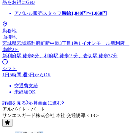
品をお得にGet♪
アパレル販売スタッフ
時給
1,040
円〜
1,060
円
勤務地
面接地
宮城県宮城郡利府町新中道3丁目1番1 イオンモール新利府
南館2Ｆ
新利府駅 徒歩8分、利府駅 徒歩19分、岩切駅 徒歩37分
シフト
1日5時間 週3日からOK
交通費支給
未経験OK
詳細を見る
応募画面に進む
アルバイト・パート
サンエスガード株式会社 本社 交通誘導＜13＞