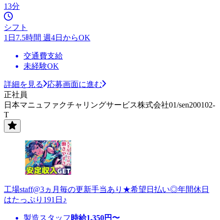
13分
シフト
1日7.5時間 週4日からOK
交通費支給
未経験OK
詳細を見る
応募画面に進む
正社員
日本マニュファクチャリングサービス株式会社01/sen200102-
T
工場staff@3ヵ月毎の更新手当あり★希望日払い◎年間休日
はたっぷり191日♪
製造スタッフ
時給
1,350
円〜