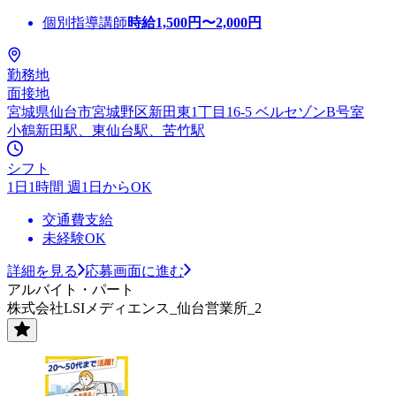
個別指導講師
時給
1,500
円〜
2,000
円
勤務地
面接地
宮城県仙台市宮城野区新田東1丁目16-5 ベルセゾンB号室
小鶴新田駅、東仙台駅、苦竹駅
シフト
1日1時間 週1日からOK
交通費支給
未経験OK
詳細を見る
応募画面に進む
アルバイト・パート
株式会社LSIメディエンス_仙台営業所_2