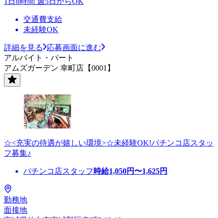
1日8時間 週5日からOK
交通費支給
未経験OK
詳細を見る
応募画面に進む
アルバイト・パート
アムズガーデン 幸町店【0001】
☆<充実の待遇が嬉しい環境>☆未経験OK!パチンコ店スタッ
フ募集♪
パチンコ店スタッフ
時給
1,050
円〜
1,625
円
勤務地
面接地