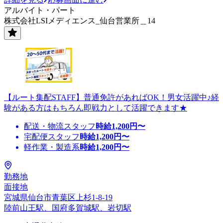
アルバイト・パート
株式会社LSIメディエンス_仙台営業所＿14
【ルート集配STAFF】普通免許があればOK！男女活躍中♪経
験がある方はもちろん即戦力として活躍できます★
配送・物流スタッフ
時給
1,200
円〜
宅配便スタッフ
時給
1,200
円〜
軽作業・製造系
時給
1,200
円〜
勤務地
面接地
宮城県仙台市青葉区上杉1-8-19
陸前山王駅、国府多賀城駅、岩切駅