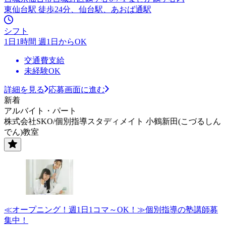
東仙台駅 徒歩24分、仙台駅、あおば通駅
シフト
1日1時間 週1日からOK
交通費支給
未経験OK
詳細を見る
応募画面に進む
新着
アルバイト・パート
株式会社SKO/個別指導スタディメイト 小鶴新田(こづるしん
でん)教室
≪オープニング！週1日1コマ～OK！≫個別指導の塾講師募
集中！