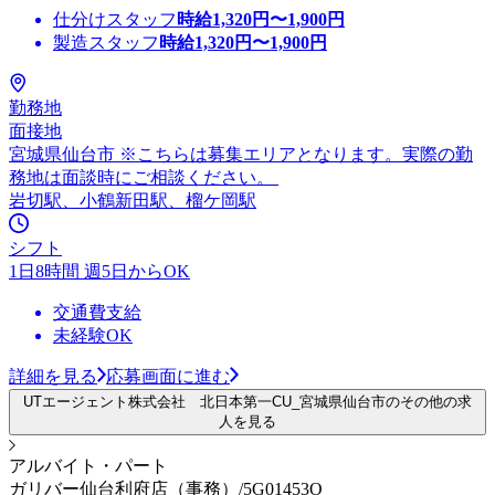
仕分けスタッフ
時給
1,320
円〜
1,900
円
製造スタッフ
時給
1,320
円〜
1,900
円
勤務地
面接地
宮城県仙台市 ※こちらは募集エリアとなります。実際の勤
務地は面談時にご相談ください。
岩切駅、小鶴新田駅、榴ケ岡駅
シフト
1日8時間 週5日からOK
交通費支給
未経験OK
詳細を見る
応募画面に進む
UTエージェント株式会社 北日本第一CU_宮城県仙台市のその他の求
人を見る
アルバイト・パート
ガリバー仙台利府店（事務）/5G01453O