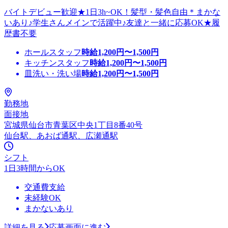
バイトデビュー歓迎★1日3h~OK！髪型・髪色自由＊まかな
いあり♪学生さんメインで活躍中♪友達と一緒に応募OK★履
歴書不要
ホールスタッフ
時給
1,200
円〜
1,500
円
キッチンスタッフ
時給
1,200
円〜
1,500
円
皿洗い・洗い場
時給
1,200
円〜
1,500
円
勤務地
面接地
宮城県仙台市青葉区中央1丁目8番40号
仙台駅、あおば通駅、広瀬通駅
シフト
1日3時間からOK
交通費支給
未経験OK
まかないあり
詳細を見る
応募画面に進む