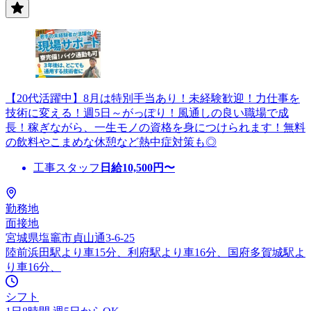
【20代活躍中】8月は特別手当あり！未経験歓迎！力仕事を
技術に変える！週5日～がっぽり！風通しの良い職場で成
長！稼ぎながら、一生モノの資格を身につけられます！無料
の飲料やこまめな休憩など熱中症対策も◎
工事スタッフ
日給
10,500
円〜
勤務地
面接地
宮城県塩竈市貞山通3-6-25
陸前浜田駅より車15分、利府駅より車16分、国府多賀城駅よ
り車16分、
シフト