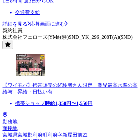
1日8時間 週3日からOK
交通費支給
詳細を見る
応募画面に進む
契約社員
株式会社フェローズ(YM経験)SND_YK_296_208T(A)(SND)
【ワイモバ】携帯販売の経験者さん限定！業界最高水準の高
給与！昇給・日払い有
携帯ショップ
時給
1,350
円〜
1,550
円
勤務地
面接地
宮城県宮城郡利府町利府字新屋田前22