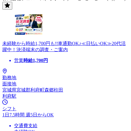
未経験から時給1,700円も!!車通勤OK♪≪日払いOK≫20代活
躍中！決済端末の調査・ご案内
営業
時給
1,700
円
勤務地
面接地
宮城県宮城郡利府町森郷柱田
利府駅
シフト
1日7.5時間 週5日からOK
交通費支給