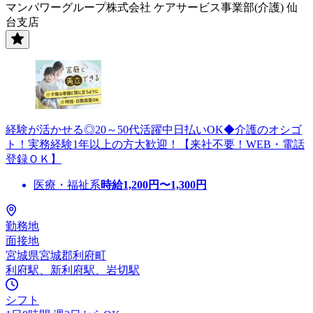
マンパワーグループ株式会社 ケアサービス事業部(介護) 仙
台支店
経験が活かせる◎20～50代活躍中日払いOK◆介護のオシゴ
ト！実務経験1年以上の方大歓迎！【来社不要！WEB・電話
登録ＯＫ】
医療・福祉系
時給
1,200
円〜
1,300
円
勤務地
面接地
宮城県宮城郡利府町
利府駅、新利府駅、岩切駅
シフト