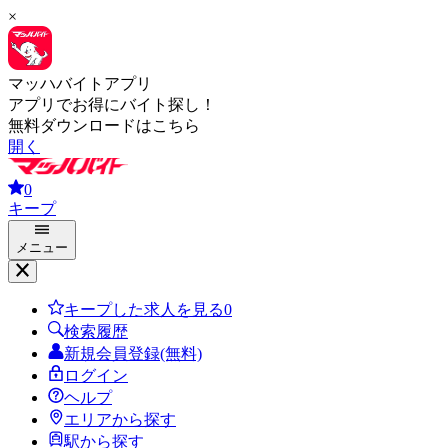
×
マッハバイトアプリ
アプリでお得にバイト探し！
無料ダウンロードはこちら
開く
0
キープ
メニュー
キープした求人を見る
0
検索履歴
新規会員登録(無料)
ログイン
ヘルプ
エリアから探す
駅から探す