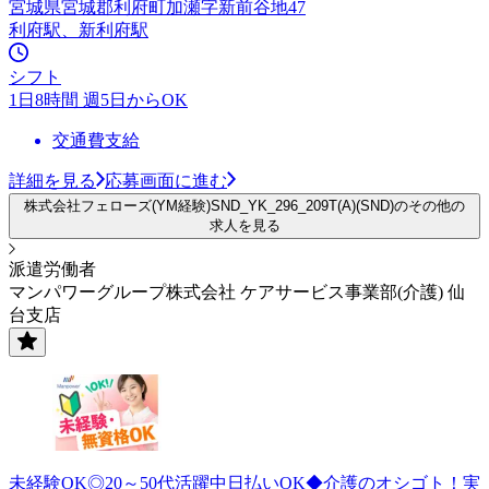
宮城県宮城郡利府町加瀬字新前谷地47
利府駅、新利府駅
シフト
1日8時間 週5日からOK
交通費支給
詳細を見る
応募画面に進む
株式会社フェローズ(YM経験)SND_YK_296_209T(A)(SND)のその他の
求人を見る
派遣労働者
マンパワーグループ株式会社 ケアサービス事業部(介護) 仙
台支店
未経験OK◎20～50代活躍中日払いOK◆介護のオシゴト！実