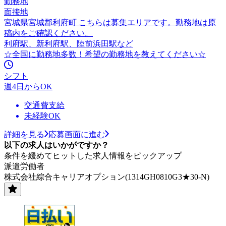
勤務地
面接地
宮城県宮城郡利府町 こちらは募集エリアです。勤務地は原
稿内をご確認ください。
利府駅、新利府駅、陸前浜田駅など
☆全国に勤務地多数！希望の勤務地を教えてください☆
シフト
週4日からOK
交通費支給
未経験OK
詳細を見る
応募画面に進む
以下の求人はいかがですか？
条件を緩めてヒットした求人情報をピックアップ
派遣労働者
株式会社綜合キャリアオプション(1314GH0810G3★30-N)