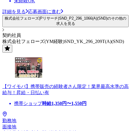
未経験OK
詳細を見る
応募画面に進む
株式会社フェローズ(Pリサーチ)SND_P2_296_1066(A)(SND)のその他の
求人を見る
契約社員
株式会社フェローズ(YM経験)SND_YK_296_209T(A)(SND)
【ワイモバ】携帯販売の経験者さん限定！業界最高水準の高
給与！昇給・日払い有
携帯ショップ
時給
1,350
円〜
1,550
円
勤務地
面接地