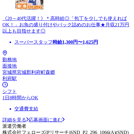
《20～40代活躍！》＊高時給◎「包丁を少しでも使えれば
OK！」お魚の盛り付けやパック詰めのお仕事★月収21万円
以上も目指せます◎
スーパースタッフ
時給
1,300
円〜
1,625
円
勤務地
面接地
宮城県宮城郡利府町森郷
利府駅
シフト
1日8時間からOK
交通費支給
詳細を見る
応募画面に進む
派遣労働者
株式会社フェローズ(Pリサーチ)SND_P2_296_1066(A)(SND)