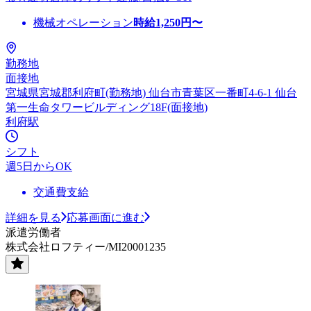
機械オペレーション
時給
1,250
円〜
勤務地
面接地
宮城県宮城郡利府町(勤務地) 仙台市青葉区一番町4-6-1 仙台
第一生命タワービルディング18F(面接地)
利府駅
シフト
週5日からOK
交通費支給
詳細を見る
応募画面に進む
派遣労働者
株式会社ロフティー/MI20001235