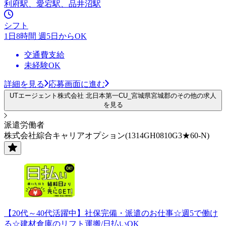
利府駅、愛宕駅、品井沼駅
シフト
1日8時間 週5日からOK
交通費支給
未経験OK
詳細を見る
応募画面に進む
UTエージェント株式会社 北日本第一CU_宮城県宮城郡のその他の求人
を見る
派遣労働者
株式会社綜合キャリアオプション(1314GH0810G3★60-N)
【20代～40代活躍中】社保完備・派遣のお仕事☆週5で働け
る☆建材倉庫のリフト運搬/日払いOK