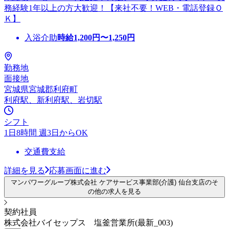
務経験1年以上の方大歓迎！【来社不要！WEB・電話登録Ｏ
Ｋ】
入浴介助
時給
1,200
円〜
1,250
円
勤務地
面接地
宮城県宮城郡利府町
利府駅、新利府駅、岩切駅
シフト
1日8時間 週3日からOK
交通費支給
詳細を見る
応募画面に進む
マンパワーグループ株式会社 ケアサービス事業部(介護) 仙台支店のそ
の他の求人を見る
契約社員
株式会社バイセップス 塩釜営業所(最新_003)