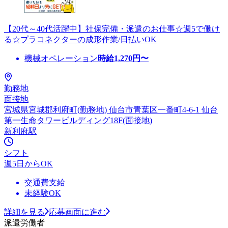
【20代～40代活躍中】社保完備・派遣のお仕事☆週5で働け
る☆プラコネクターの成形作業/日払いOK
機械オペレーション
時給
1,270
円〜
勤務地
面接地
宮城県宮城郡利府町(勤務地) 仙台市青葉区一番町4-6-1 仙台
第一生命タワービルディング18F(面接地)
新利府駅
シフト
週5日からOK
交通費支給
未経験OK
詳細を見る
応募画面に進む
派遣労働者