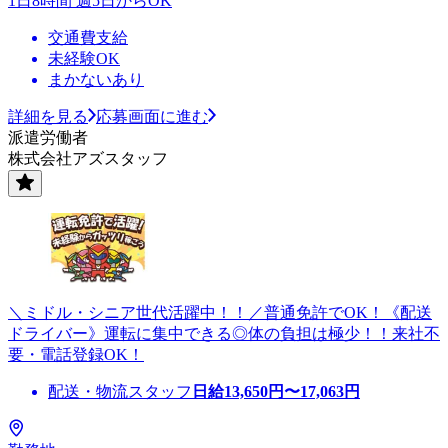
1日8時間 週5日からOK
交通費支給
未経験OK
まかないあり
詳細を見る
応募画面に進む
派遣労働者
株式会社アズスタッフ
＼ミドル・シニア世代活躍中！！／普通免許でOK！《配送
ドライバー》運転に集中できる◎体の負担は極少！！来社不
要・電話登録OK！
配送・物流スタッフ
日給
13,650
円〜
17,063
円