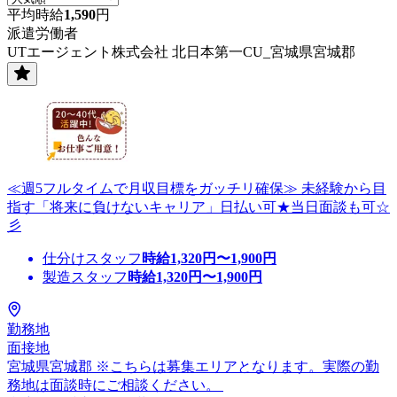
平均時給
1,590
円
派遣労働者
UTエージェント株式会社 北日本第一CU_宮城県宮城郡
≪週5フルタイムで月収目標をガッチリ確保≫ 未経験から目
指す「将来に負けないキャリア」日払い可★当日面談も可☆
彡
仕分けスタッフ
時給
1,320
円〜
1,900
円
製造スタッフ
時給
1,320
円〜
1,900
円
勤務地
面接地
宮城県宮城郡 ※こちらは募集エリアとなります。実際の勤
務地は面談時にご相談ください。