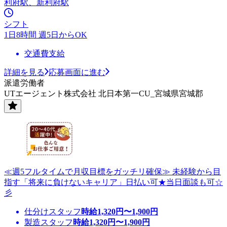
利府駅、新利府駅
シフト
1日8時間 週5日からOK
交通費支給
詳細を見る
応募画面に進む
派遣労働者
UTエージェント株式会社 北日本第一CU_宮城県宮城郡
≪週5フルタイムで月収目標をガッチリ確保≫ 未経験から目
指す「将来に負けないキャリア」日払い可★当日面談も可☆
彡
仕分けスタッフ
時給
1,320
円〜
1,900
円
製造スタッフ
時給
1,320
円〜
1,900
円