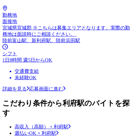
勤務地
面接地
宮城県宮城郡 ※こちらは募集エリアとなります。実際の勤
務地は面談時にご相談ください。
陸前富山駅、新利府駅、陸前浜田駅
シフト
1日8時間 週5日からOK
交通費支給
未経験OK
詳細を見る
応募画面に進む
こだわり条件から利府駅のバイトを探
す
高収入（高額） × 利府駅
週払いOK × 利府駅