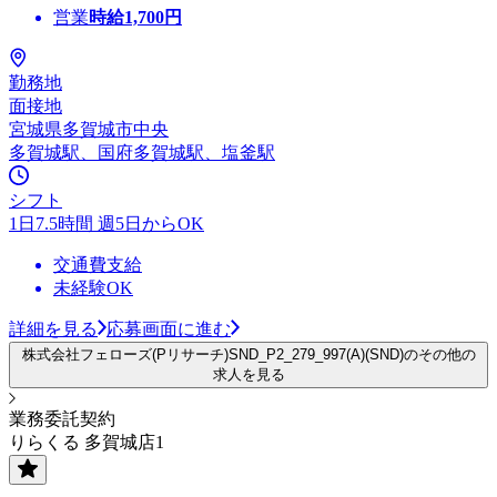
営業
時給
1,700
円
勤務地
面接地
宮城県多賀城市中央
多賀城駅、国府多賀城駅、塩釜駅
シフト
1日7.5時間 週5日からOK
交通費支給
未経験OK
詳細を見る
応募画面に進む
株式会社フェローズ(Pリサーチ)SND_P2_279_997(A)(SND)のその他の
求人を見る
業務委託契約
りらくる 多賀城店1