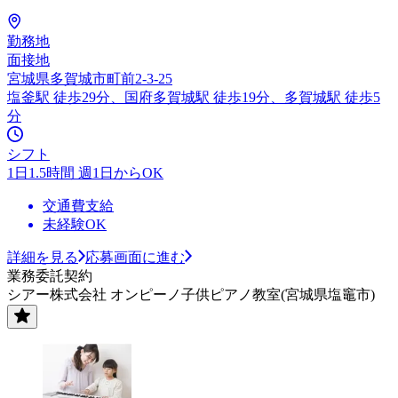
勤務地
面接地
宮城県多賀城市町前2-3-25
塩釜駅 徒歩29分、国府多賀城駅 徒歩19分、多賀城駅 徒歩5
分
シフト
1日1.5時間 週1日からOK
交通費支給
未経験OK
詳細を見る
応募画面に進む
業務委託契約
シアー株式会社 オンピーノ子供ピアノ教室(宮城県塩竈市)