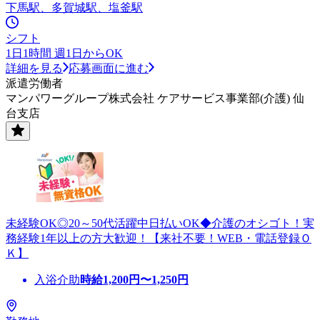
下馬駅、多賀城駅、塩釜駅
シフト
1日1時間 週1日からOK
詳細を見る
応募画面に進む
派遣労働者
マンパワーグループ株式会社 ケアサービス事業部(介護) 仙
台支店
未経験OK◎20～50代活躍中日払いOK◆介護のオシゴト！実
務経験1年以上の方大歓迎！【来社不要！WEB・電話登録Ｏ
Ｋ】
入浴介助
時給
1,200
円〜
1,250
円