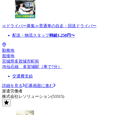
≪ドライバー募集≫普通車の自走・回送ドライバー
配送・物流スタッフ
時給
1,250
円〜
勤務地
面接地
宮城県多賀城市町前
JR仙石線 多賀城駅（車で7分）
交通費支給
詳細を見る
応募画面に進む
派遣労働者
株式会社レソリューション(53315)