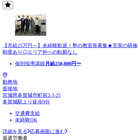
【月給25万円～】未経験歓迎！塾の教室長募集★充実の研修
制度あり◎エリア外への転勤なし
個別指導講師
月給
250,000
円〜
勤務地
面接地
宮城県多賀城市町前2-3-25
多賀城駅より徒歩9分
交通費支給
未経験OK
詳細を見る
応募画面に進む
派遣労働者