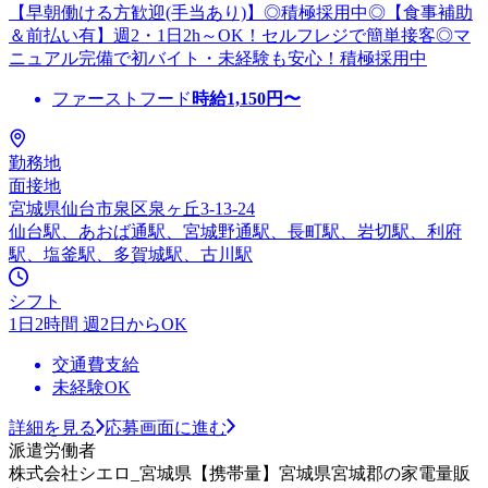
【早朝働ける方歓迎(手当あり)】◎積極採用中◎【食事補助
＆前払い有】週2・1日2h～OK！セルフレジで簡単接客◎マ
ニュアル完備で初バイト・未経験も安心！積極採用中
ファーストフード
時給
1,150
円〜
勤務地
面接地
宮城県仙台市泉区泉ヶ丘3-13-24
仙台駅、あおば通駅、宮城野通駅、長町駅、岩切駅、利府
駅、塩釜駅、多賀城駅、古川駅
シフト
1日2時間 週2日からOK
交通費支給
未経験OK
詳細を見る
応募画面に進む
派遣労働者
株式会社シエロ_宮城県【携帯量】宮城県宮城郡の家電量販