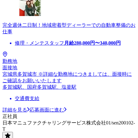
完全週休二日制！地域密着型ディーラーでの自動車整備のお
仕事
修理・メンテスタッフ
月給
280,000
円〜
340,000
円
勤務地
面接地
宮城県多賀城市 ※詳細な勤務地につきましては、面接時に
ご確認をお願いいたします
多賀城駅、国府多賀城駅、塩釜駅
交通費支給
詳細を見る
応募画面に進む
正社員
日本マニュファクチャリングサービス株式会社01/sen200102-
T