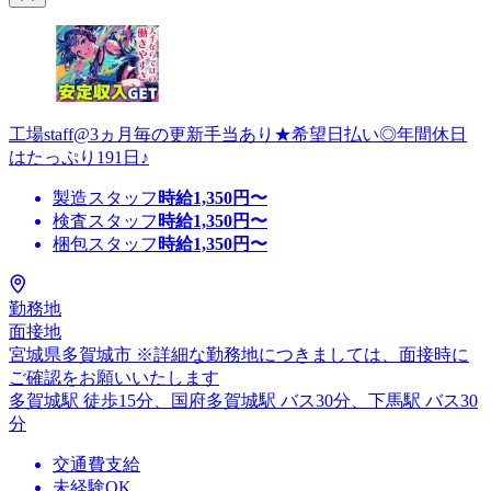
工場staff@3ヵ月毎の更新手当あり★希望日払い◎年間休日
はたっぷり191日♪
製造スタッフ
時給
1,350
円〜
検査スタッフ
時給
1,350
円〜
梱包スタッフ
時給
1,350
円〜
勤務地
面接地
宮城県多賀城市 ※詳細な勤務地につきましては、面接時に
ご確認をお願いいたします
多賀城駅 徒歩15分、国府多賀城駅 バス30分、下馬駅 バス30
分
交通費支給
未経験OK