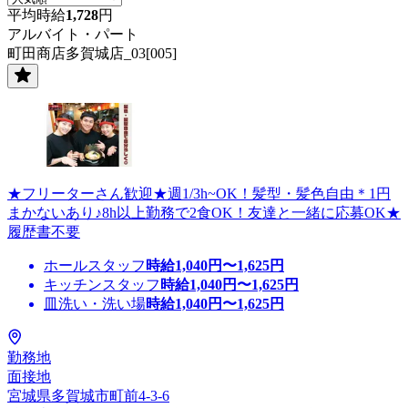
平均時給
1,728
円
アルバイト・パート
町田商店多賀城店_03[005]
★フリーターさん歓迎★週1/3h~OK！髪型・髪色自由＊1円
まかないあり♪8h以上勤務で2食OK！友達と一緒に応募OK★
履歴書不要
ホールスタッフ
時給
1,040
円〜
1,625
円
キッチンスタッフ
時給
1,040
円〜
1,625
円
皿洗い・洗い場
時給
1,040
円〜
1,625
円
勤務地
面接地
宮城県多賀城市町前4-3-6