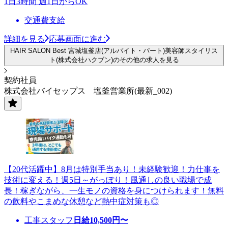
1日3時間 週1日からOK
交通費支給
詳細を見る
応募画面に進む
HAIR SALON Best 宮城塩釜店(アルバイト・パート)美容師スタイリス
ト(株式会社ハクブン)のその他の求人を見る
契約社員
株式会社バイセップス 塩釜営業所(最新_002)
【20代活躍中】8月は特別手当あり！未経験歓迎！力仕事を
技術に変える！週5日～がっぽり！風通しの良い職場で成
長！稼ぎながら、一生モノの資格を身につけられます！無料
の飲料やこまめな休憩など熱中症対策も◎
工事スタッフ
日給
10,500
円〜