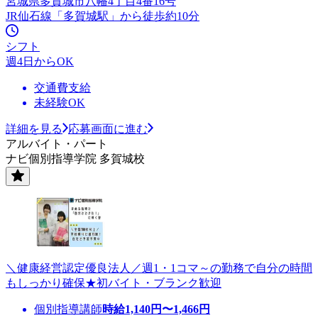
宮城県多賀城市八幡4丁目4番16号
JR仙石線「多賀城駅」から徒歩約10分
シフト
週4日からOK
交通費支給
未経験OK
詳細を見る
応募画面に進む
アルバイト・パート
ナビ個別指導学院 多賀城校
＼健康経営認定優良法人／週1・1コマ～の勤務で自分の時間
もしっかり確保★初バイト・ブランク歓迎
個別指導講師
時給
1,140
円〜
1,466
円