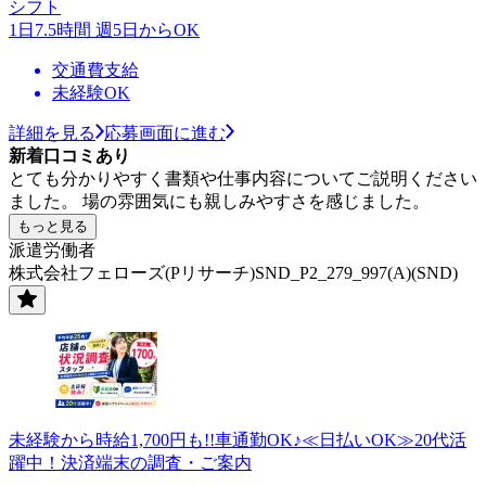
シフト
1日7.5時間 週5日からOK
交通費支給
未経験OK
詳細を見る
応募画面に進む
新着口コミあり
とても分かりやすく書類や仕事内容についてご説明ください
ました。 場の雰囲気にも親しみやすさを感じました。
もっと見る
派遣労働者
株式会社フェローズ(Pリサーチ)SND_P2_279_997(A)(SND)
未経験から時給1,700円も!!車通勤OK♪≪日払いOK≫20代活
躍中！決済端末の調査・ご案内