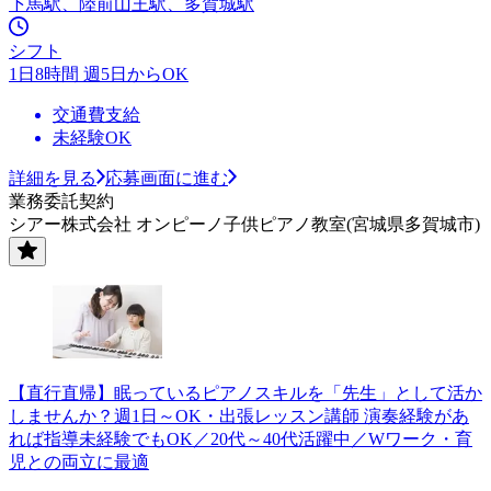
下馬駅、陸前山王駅、多賀城駅
シフト
1日8時間 週5日からOK
交通費支給
未経験OK
詳細を見る
応募画面に進む
業務委託契約
シアー株式会社 オンピーノ子供ピアノ教室(宮城県多賀城市)
【直行直帰】眠っているピアノスキルを「先生」として活か
しませんか？週1日～OK・出張レッスン講師 演奏経験があ
れば指導未経験でもOK／20代～40代活躍中／Wワーク・育
児との両立に最適