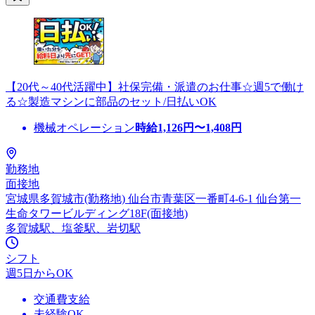
【20代～40代活躍中】社保完備・派遣のお仕事☆週5で働け
る☆製造マシンに部品のセット/日払いOK
機械オペレーション
時給
1,126
円〜
1,408
円
勤務地
面接地
宮城県多賀城市(勤務地) 仙台市青葉区一番町4-6-1 仙台第一
生命タワービルディング18F(面接地)
多賀城駅、塩釜駅、岩切駅
シフト
週5日からOK
交通費支給
未経験OK