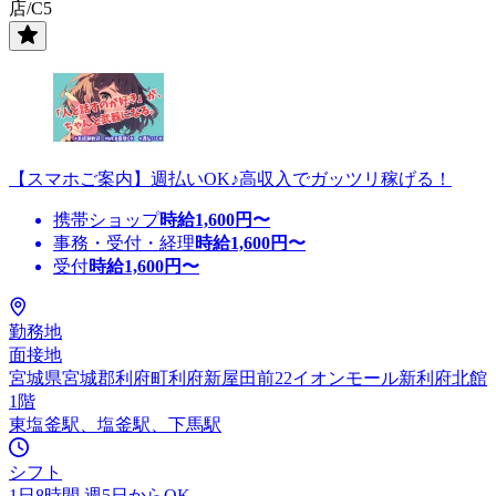
店/C5
【スマホご案内】週払いOK♪高収入でガッツリ稼げる！
携帯ショップ
時給
1,600
円〜
事務・受付・経理
時給
1,600
円〜
受付
時給
1,600
円〜
勤務地
面接地
宮城県宮城郡利府町利府新屋田前22イオンモール新利府北館
1階
東塩釜駅、塩釜駅、下馬駅
シフト
1日8時間 週5日からOK