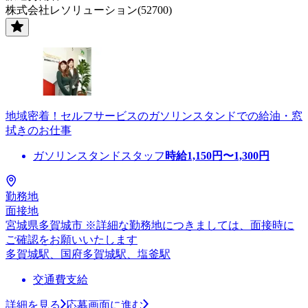
株式会社レソリューション(52700)
地域密着！セルフサービスのガソリンスタンドでの給油・窓
拭きのお仕事
ガソリンスタンドスタッフ
時給
1,150
円〜
1,300
円
勤務地
面接地
宮城県多賀城市 ※詳細な勤務地につきましては、面接時に
ご確認をお願いいたします
多賀城駅、国府多賀城駅、塩釜駅
交通費支給
詳細を見る
応募画面に進む