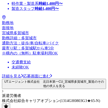
軽作業・製造系
時給
1,400
円〜
製造スタッフ
時給
1,400
円〜
勤務地
面接地
宮城県多賀城市
勤務詳細：多賀城市
通勤方法：徒歩/車/自転車/バイク
最寄り駅：多賀城駅から車5分
※構内の（無料）駐車場利用OK
交通費支給
未経験OK
詳細を見る
応募画面に進む
UTエージェント株式会社 北日本第一CU_宮城県多賀城市_製造のその
他の求人を見る
派遣労働者
株式会社綜合キャリアオプション(1314GH0803G3★65-N)