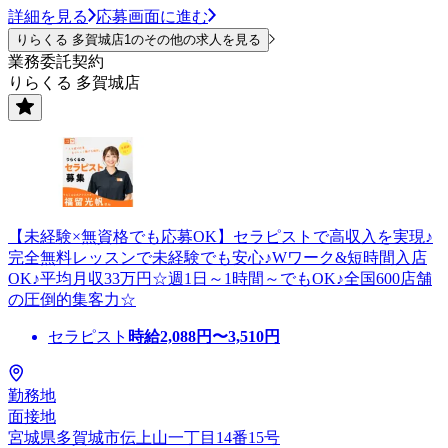
詳細を見る
応募画面に進む
りらくる 多賀城店1のその他の求人を見る
業務委託契約
りらくる 多賀城店
【未経験×無資格でも応募OK】セラピストで高収入を実現♪
完全無料レッスンで未経験でも安心♪Wワーク&短時間入店
OK♪平均月収33万円☆週1日～1時間～でもOK♪全国600店舗
の圧倒的集客力☆
セラピスト
時給
2,088
円〜
3,510
円
勤務地
面接地
宮城県多賀城市伝上山一丁目14番15号