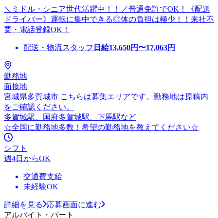
＼ミドル・シニア世代活躍中！！／普通免許でOK！《配送
ドライバー》運転に集中できる◎体の負担は極少！！来社不
要・電話登録OK！
配送・物流スタッフ
日給
13,650
円〜
17,063
円
勤務地
面接地
宮城県多賀城市 こちらは募集エリアです。勤務地は原稿内
をご確認ください。
多賀城駅、国府多賀城駅、下馬駅など
☆全国に勤務地多数！希望の勤務地を教えてください☆
シフト
週4日からOK
交通費支給
未経験OK
詳細を見る
応募画面に進む
アルバイト・パート