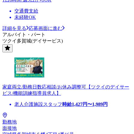
交通費支給
未経験OK
詳細を見る
応募画面に進む
アルバイト・パート
ツクイ多賀城(デイサービス)
家庭両立/勤務日数応相談/お休み調整可【ツクイのデイサー
ビス/機能訓練指導員求人】
老人介護施設スタッフ
時給
1,427
円〜
1,989
円
勤務地
面接地