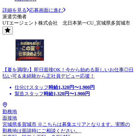
詳細を見る
応募画面に進む
派遣労働者
UTエージェント株式会社 北日本第一CU_宮城県多賀城市
【夏を満喫♪】即日面接OK！今から始める新しいお仕事◎日
払い可＆未経験から正社員デビュー応援！
仕分けスタッフ
時給
1,320
円〜
1,900
円
製造スタッフ
時給
1,320
円〜
1,900
円
勤務地
面接地
宮城県多賀城市 ※こちらは募集エリアとなります。実際の
勤務地は面談時にご相談ください。