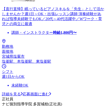
【直行直帰】眠っているピアノスキルを「先生」として活か
しませんか？週1日～OK・出張レッスン講師 演奏経験があ
れば指導未経験でもOK／20代～40代活躍中／Wワーク・育
児との両立に最適
講師・インストラクター
時給
1,800
円〜
勤務地
面接地
宮城県塩竈市
塩釜駅、本塩釜駅、東塩釜駅
シフト
週1日からOK
未経験OK
詳細を見る
応募画面に進む
正社員
ナビ個別指導学院 多賀城校(正社員)