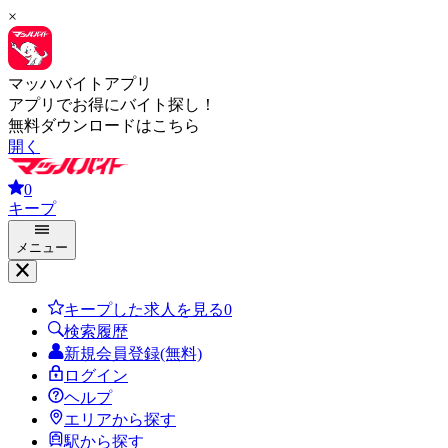
×
マッハバイトアプリ
アプリでお得にバイト探し！
無料ダウンロードはこちら
開く
0
キープ
メニュー
キープした求人を見る
0
検索履歴
新規会員登録(無料)
ログイン
ヘルプ
エリアから探す
駅から探す