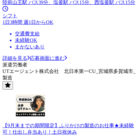
陸前山王駅 バス39分、塩釜駅 バス15分、西塩釜駅 バス15分
シフト
1日3時間 週1日からOK
交通費支給
未経験OK
まかないあり
詳細を見る
応募画面に進む
派遣労働者
UTエージェント株式会社 北日本第一CU_宮城県多賀城市_
製造
【9月末までの期間限定】ふりかけの製造のお仕事★未経験
可！仕出し弁当あり！土日祝休み