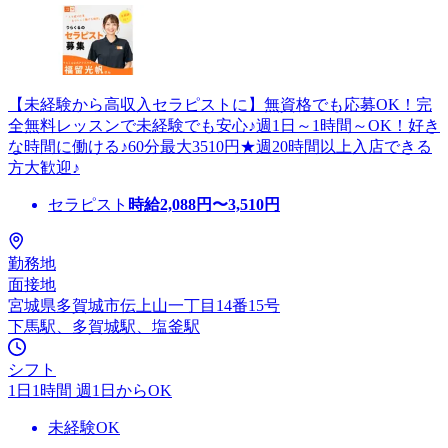
【未経験から高収入セラピストに】無資格でも応募OK！完
全無料レッスンで未経験でも安心♪週1日～1時間～OK！好き
な時間に働ける♪60分最大3510円★週20時間以上入店できる
方大歓迎♪
セラピスト
時給
2,088
円〜
3,510
円
勤務地
面接地
宮城県多賀城市伝上山一丁目14番15号
下馬駅、多賀城駅、塩釜駅
シフト
1日1時間 週1日からOK
未経験OK