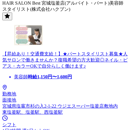
HAIR SALON Best 宮城塩釜店(アルバイト・パート)美容師
スタイリスト(株式会社ハクブン)
【昇給あり！交通費支給！】★パートスタイリスト募集★人
気サロンで働きませんか？復職希望の方大歓迎◎ネイル・ピ
アス・カラーOKで自分らしく働けます♪
美容師
時給
1,150
円〜
1,600
円
勤務地
面接地
宮城県塩竈市杉の入2-1-22 ウジエスーパー塩釜店敷地内
東塩釜駅、塩釜駅、西塩釜駅
シフト