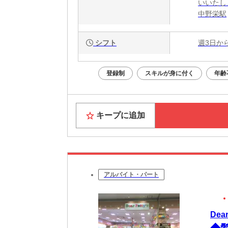
いいたし
中野栄駅
シフト
週3日か
登録制
スキルが身に付く
年齢
キープに追加
アルバイト・パート
De