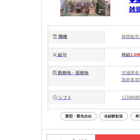
◆
雑
職種
雑貨販
給与
時給
1,09
勤務地・面接地
宮城県多
国府多賀
シフト
1日8時間
髪型・髪色自由
未経験歓迎
車