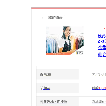
派遣労働者
株式
2~
金
仙
職種
アパレ
給与
時給
1,35
勤務地・面接地
宮城県仙