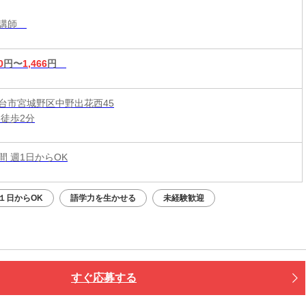
導講師
0
円〜
1,466
円
台市宮城野区中野出花西45
 徒歩2分
時間 週1日からOK
１日からOK
語学力を生かせる
未経験歓迎
すぐ応募する