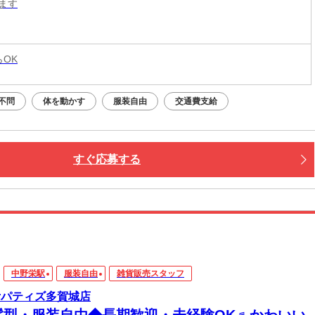
ます
らOK
不問
体を動かす
服装自由
交通費支給
すぐ応募する
中野栄駅
服装自由
雑貨販売スタッフ
arパティズ多賀城店