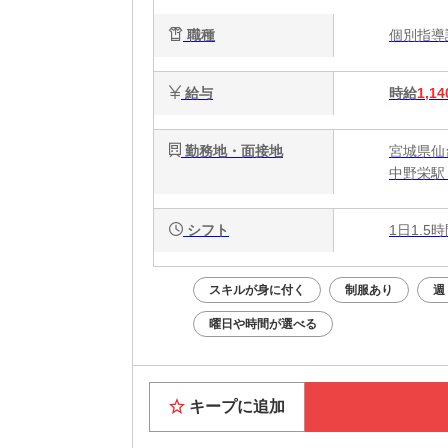
職種
個別指
給与
時給
1,14
勤務地・面接地
宮城県仙
中野栄駅
シフト
1日1.5
スキルが身に付く
制服あり
週
曜日や時間が選べる
キープに追加