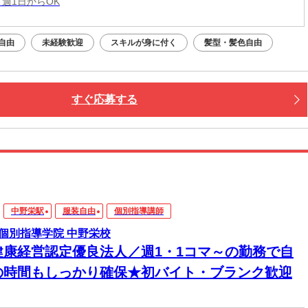
 週1日からOK
自由
未経験歓迎
スキルが身に付く
髪型・髪色自由
すぐ応募する
中野栄駅
服装自由
個別指導講師
個別指導学院 中野栄校
健康経営認定優良法人／週1・1コマ～の勤務で自
の時間もしっかり確保★初バイト・ブランク歓迎