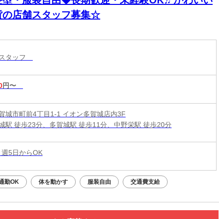
髪型・服装自由◆長期歓迎・未経験OK♬かわいい
貨の店舗スタッフ募集☆
売スタッフ
0
円〜
賀城市町前4丁目1-1 イオン多賀城店内3F
城駅 徒歩23分、多賀城駅 徒歩11分、中野栄駅 徒歩20分
 週5日からOK
通勤OK
体を動かす
服装自由
交通費支給