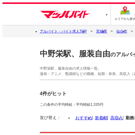
エリアから探
アルバイト・バイト求人TOP
宮城県
仙台市
中野栄駅、服装自由
のアルバ
中野栄駅、服装自由の求人情報一覧。
漫画・アニメ、塾講師などの職種、短期・単発、高収入（
4件がヒット
この条件の平均時給：平均時給1,335円
並び替え：
おすすめ
新着順
高収入
勤務