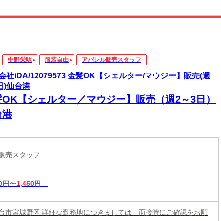
中野栄駅
服装自由
アパレル販売スタッフ
会社iDA/12079573 金髪OK【シェルター/マウジー】販売(週
3日)仙台港
髪OK【シェルター／マウジー】販売（週2～3日）
台港
ル販売スタッフ
0
円〜
1,450
円
台市宮城野区 詳細な勤務地につきましては、面接時にご確認をお願