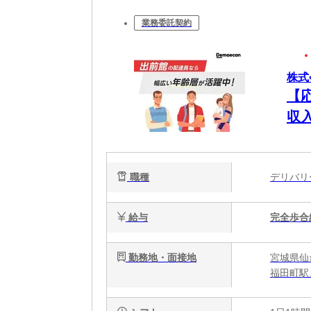
業務委託契約
株式
【
収
職種
デリバ
給与
完全歩合
勤務地・面接地
宮城県仙
福田町駅