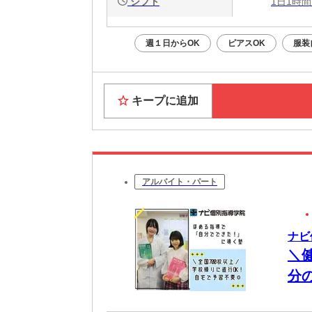
シフト
1日1時間
週１日からOK
ピアスOK
服装
キープに追加
アルバイト・パート
ナビ
＼
分