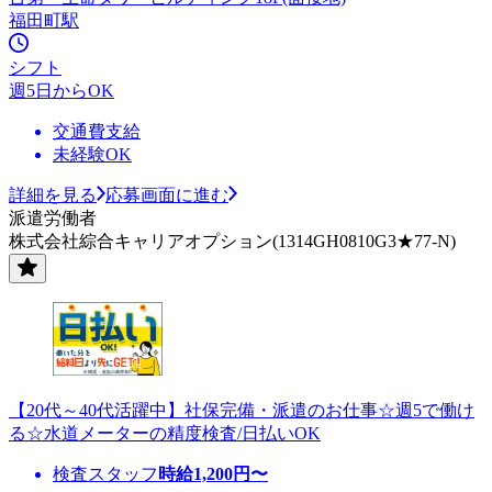
福田町駅
シフト
週5日からOK
交通費支給
未経験OK
詳細を見る
応募画面に進む
派遣労働者
株式会社綜合キャリアオプション(1314GH0810G3★77-N)
【20代～40代活躍中】社保完備・派遣のお仕事☆週5で働け
る☆水道メーターの精度検査/日払いOK
検査スタッフ
時給
1,200
円〜