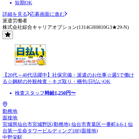
短期OK
詳細を見る
応募画面に進む
派遣労働者
株式会社綜合キャリアオプション(1314GH0810G3★29-N)
【20代～40代活躍中】社保完備・派遣のお仕事☆週5で働け
る☆鋼材の外観検査・キズ取り・梱包/日払いOK
検査スタッフ
時給
1,250
円〜
勤務地
面接地
宮城県仙台市宮城野区(勤務地) 仙台市青葉区一番町4-6-1 仙
台第一生命タワービルディング18F(面接地)
中野栄駅