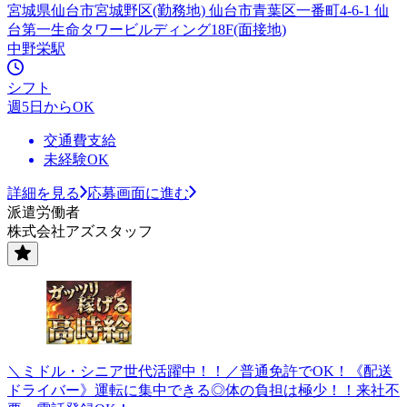
宮城県仙台市宮城野区(勤務地) 仙台市青葉区一番町4-6-1 仙
台第一生命タワービルディング18F(面接地)
中野栄駅
シフト
週5日からOK
交通費支給
未経験OK
詳細を見る
応募画面に進む
派遣労働者
株式会社アズスタッフ
＼ミドル・シニア世代活躍中！！／普通免許でOK！《配送
ドライバー》運転に集中できる◎体の負担は極少！！来社不