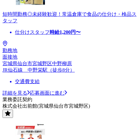
短時間勤務◎未経験歓迎！常温倉庫で食品の仕分け・検品ス
タッフ
仕分けスタッフ
時給
1,200
円〜
勤務地
面接地
宮城県仙台市宮城野区中野柳原
JR仙石線 中野栄駅（徒歩8分）
交通費支給
詳細を見る
応募画面に進む
業務委託契約
株式会社出前館(宮城県仙台市宮城野区)