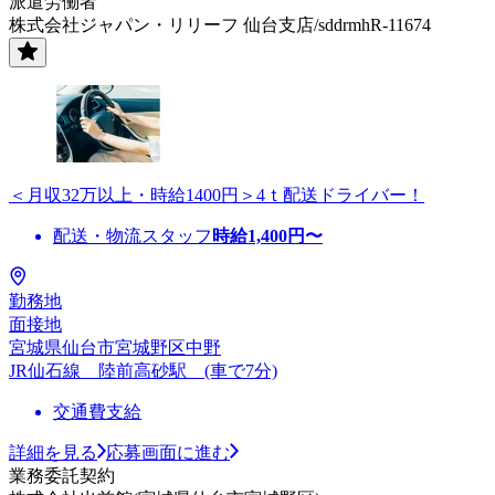
派遣労働者
株式会社ジャパン・リリーフ 仙台支店/sddrmhR-11674
＜月収32万以上・時給1400円＞4ｔ配送ドライバー！
配送・物流スタッフ
時給
1,400
円〜
勤務地
面接地
宮城県仙台市宮城野区中野
JR仙石線 陸前高砂駅 (車で7分)
交通費支給
詳細を見る
応募画面に進む
業務委託契約