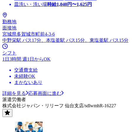
皿洗い・洗い場
時給
1,040
円〜
1,625
円
勤務地
面接地
宮城県多賀城市町前4-3-6
中野栄駅 バス17分、本塩釜駅 バス15分、東塩釜駅 バス15分
シフト
1日3時間 週1日からOK
交通費支給
未経験OK
まかないあり
詳細を見る
応募画面に進む
派遣労働者
株式会社ジャパン・リリーフ 仙台支店/sdlwmhR-16227