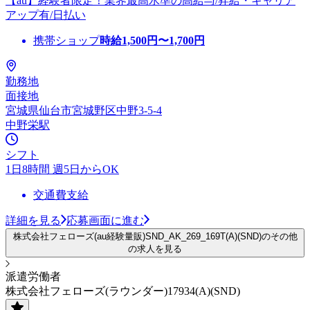
【au】経験者限定！業界最高水準の高給与/昇給・キャリア
アップ有/日払い
携帯ショップ
時給
1,500
円〜
1,700
円
勤務地
面接地
宮城県仙台市宮城野区中野3-5-4
中野栄駅
シフト
1日8時間 週5日からOK
交通費支給
詳細を見る
応募画面に進む
株式会社フェローズ(au経験量販)SND_AK_269_169T(A)(SND)のその他
の求人を見る
派遣労働者
株式会社フェローズ(ラウンダー)17934(A)(SND)