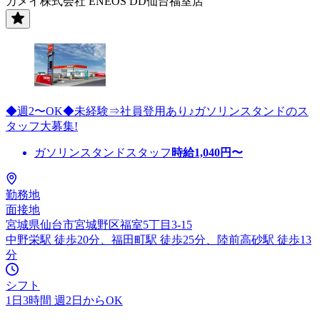
カメイ株式会社 ENEOS DD仙台福室店
◆週2〜OK◆未経験⇒社員登用あり♪ガソリンスタンドのス
タッフ大募集!
ガソリンスタンドスタッフ
時給
1,040
円〜
勤務地
面接地
宮城県仙台市宮城野区福室5丁目3-15
中野栄駅 徒歩20分、福田町駅 徒歩25分、陸前高砂駅 徒歩13
分
シフト
1日3時間 週2日からOK