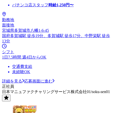
パチンコ店スタッフ
時給
1,250
円〜
勤務地
面接地
宮城県多賀城市八幡1-6-45
国府多賀城駅 徒歩19分、多賀城駅 徒歩17分、中野栄駅 徒歩
13分
シフト
1日7.5時間 週4日からOK
交通費支給
未経験OK
詳細を見る
応募画面に進む
正社員
日本マニュファクチャリングサービス株式会社01/soku-sen01