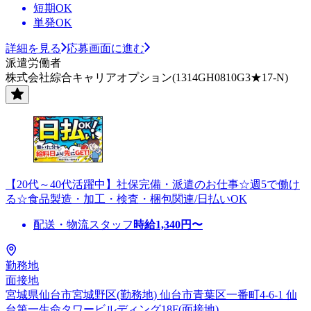
短期OK
単発OK
詳細を見る
応募画面に進む
派遣労働者
株式会社綜合キャリアオプション(1314GH0810G3★17-N)
【20代～40代活躍中】社保完備・派遣のお仕事☆週5で働け
る☆食品製造・加工・検査・梱包関連/日払いOK
配送・物流スタッフ
時給
1,340
円〜
勤務地
面接地
宮城県仙台市宮城野区(勤務地) 仙台市青葉区一番町4-6-1 仙
台第一生命タワービルディング18F(面接地)