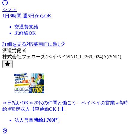
シフト
1日8時間 週5日からOK
交通費支給
未経験OK
詳細を見る
応募画面に進む
派遣労働者
株式会社フェローズ(ペイペイ)SND_P_269_924(A)(SND)
≪日払いOK≫20代の仲間と働こう！ペイペイの営業 #高時
給 #安定収入【車通勤OK！】
法人営業
時給
1,700
円