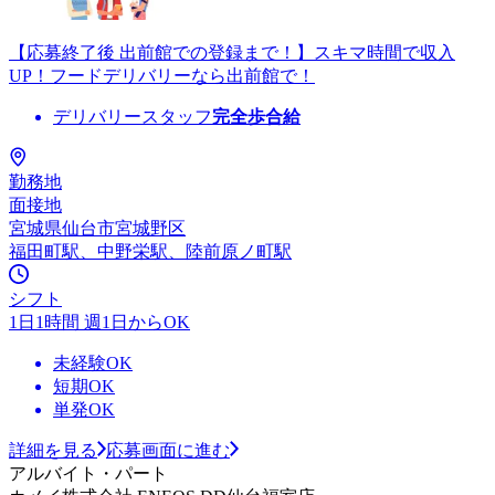
【応募終了後 出前館での登録まで！】スキマ時間で収入
UP！フードデリバリーなら出前館で！
デリバリースタッフ
完全歩合給
勤務地
面接地
宮城県仙台市宮城野区
福田町駅、中野栄駅、陸前原ノ町駅
シフト
1日1時間 週1日からOK
未経験OK
短期OK
単発OK
詳細を見る
応募画面に進む
アルバイト・パート