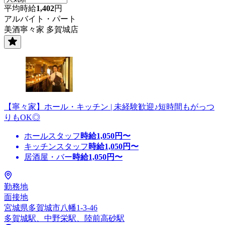
平均時給
1,402
円
アルバイト・パート
美酒寧々家 多賀城店
【寧々家】ホール・キッチン | 未経験歓迎♪短時間もがっつ
りもOK◎
ホールスタッフ
時給
1,050
円〜
キッチンスタッフ
時給
1,050
円〜
居酒屋・バー
時給
1,050
円〜
勤務地
面接地
宮城県多賀城市八幡1-3-46
多賀城駅、中野栄駅、陸前高砂駅