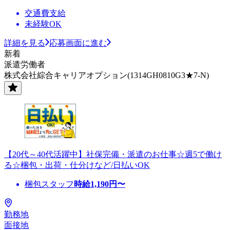
交通費支給
未経験OK
詳細を見る
応募画面に進む
新着
派遣労働者
株式会社綜合キャリアオプション(1314GH0810G3★7-N)
【20代～40代活躍中】社保完備・派遣のお仕事☆週5で働け
る☆梱包・出荷・仕分けなど/日払いOK
梱包スタッフ
時給
1,190
円〜
勤務地
面接地