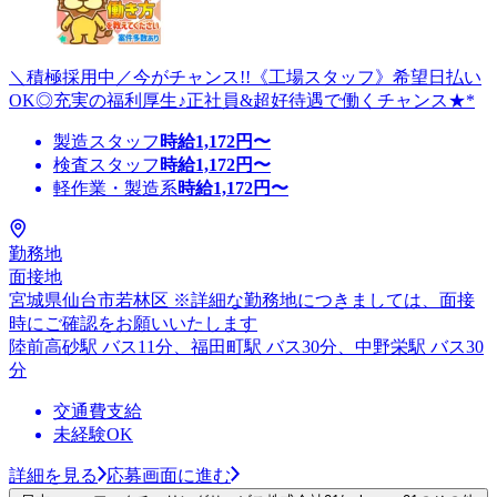
＼積極採用中／今がチャンス!!《工場スタッフ》希望日払い
OK◎充実の福利厚生♪正社員&超好待遇で働くチャンス★*
製造スタッフ
時給
1,172
円〜
検査スタッフ
時給
1,172
円〜
軽作業・製造系
時給
1,172
円〜
勤務地
面接地
宮城県仙台市若林区 ※詳細な勤務地につきましては、面接
時にご確認をお願いいたします
陸前高砂駅 バス11分、福田町駅 バス30分、中野栄駅 バス30
分
交通費支給
未経験OK
詳細を見る
応募画面に進む