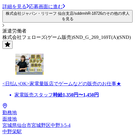
詳細を見る
応募画面に進む
株式会社ジャパン・リリーフ 仙台支店/sddrmhR-18726のその他の求人
を見る
派遣労働者
株式会社フェローズ(ゲーム販売)SND_G_269_169T(A)(SND)
<日払いOK>家電量販店でゲームなどの販売のお仕事★
家電販売スタッフ
時給
1,350
円〜
1,450
円
勤務地
面接地
宮城県仙台市宮城野区中野3-5-4
中野栄駅