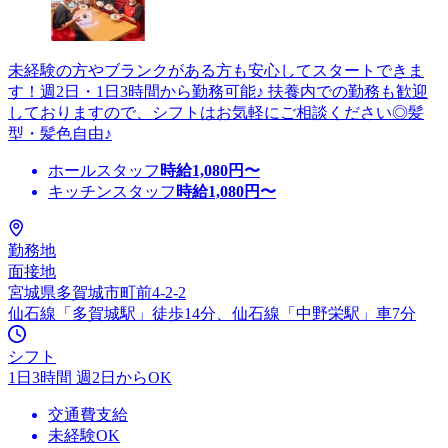
未経験の方やブランクがある方も安心してスタートできま
す！週2日・1日3時間から勤務可能♪ 扶養内での勤務も歓迎
しておりますので、シフトはお気軽にご相談ください◎髪
型・髪色自由♪
ホールスタッフ
時給
1,080
円〜
キッチンスタッフ
時給
1,080
円〜
勤務地
面接地
宮城県多賀城市町前4-2-2
仙石線「多賀城駅」徒歩14分、仙石線「中野栄駅」車7分
シフト
1日3時間 週2日からOK
交通費支給
未経験OK