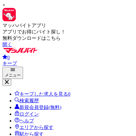
×
マッハバイトアプリ
アプリでお得にバイト探し！
無料ダウンロードはこちら
開く
0
キープ
メニュー
キープした求人を見る
0
検索履歴
新規会員登録(無料)
ログイン
ヘルプ
エリアから探す
駅から探す