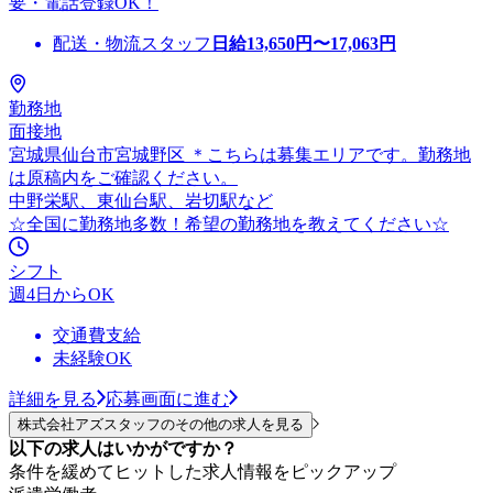
要・電話登録OK！
配送・物流スタッフ
日給
13,650
円〜
17,063
円
勤務地
面接地
宮城県仙台市宮城野区 ＊こちらは募集エリアです。勤務地
は原稿内をご確認ください。
中野栄駅、東仙台駅、岩切駅など
☆全国に勤務地多数！希望の勤務地を教えてください☆
シフト
週4日からOK
交通費支給
未経験OK
詳細を見る
応募画面に進む
株式会社アズスタッフのその他の求人を見る
以下の求人はいかがですか？
条件を緩めてヒットした求人情報をピックアップ