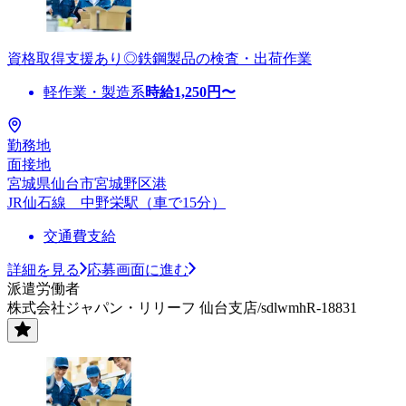
資格取得支援あり◎鉄鋼製品の検査・出荷作業
軽作業・製造系
時給
1,250
円〜
勤務地
面接地
宮城県仙台市宮城野区港
JR仙石線 中野栄駅（車で15分）
交通費支給
詳細を見る
応募画面に進む
派遣労働者
株式会社ジャパン・リリーフ 仙台支店/sdlwmhR-18831