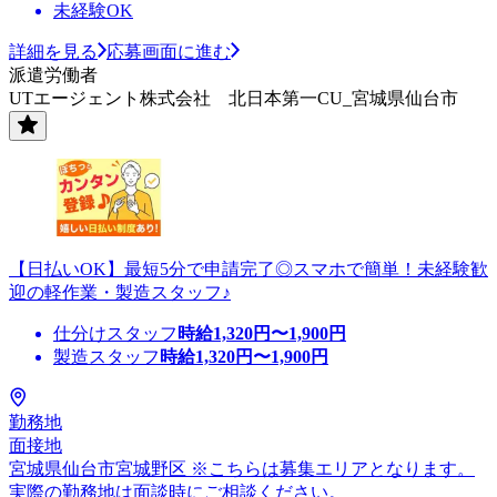
未経験OK
詳細を見る
応募画面に進む
派遣労働者
UTエージェント株式会社 北日本第一CU_宮城県仙台市
【日払いOK】最短5分で申請完了◎スマホで簡単！未経験歓
迎の軽作業・製造スタッフ♪
仕分けスタッフ
時給
1,320
円〜
1,900
円
製造スタッフ
時給
1,320
円〜
1,900
円
勤務地
面接地
宮城県仙台市宮城野区 ※こちらは募集エリアとなります。
実際の勤務地は面談時にご相談ください。