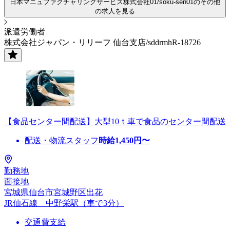
日本マニュファクチャリングサービス株式会社01/soku-sen01のその他
の求人を見る
派遣労働者
株式会社ジャパン・リリーフ 仙台支店/sddrmhR-18726
【食品センター間配送】大型10ｔ車で食品のセンター間配送
配送・物流スタッフ
時給
1,450
円〜
勤務地
面接地
宮城県仙台市宮城野区出花
JR仙石線 中野栄駅（車で3分）
交通費支給