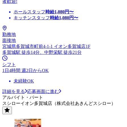
者歓迎!
ホールスタッフ
時給
1,080
円〜
キッチンスタッフ
時給
1,080
円〜
勤務地
面接地
宮城県多賀城市町前4-1-1 イオン多賀城店1F
多賀城駅 徒歩14分、中野栄駅 徒歩21分
シフト
1日4時間 週2日からOK
未経験OK
詳細を見る
応募画面に進む
アルバイト・パート
スシローイオン多賀城店（株式会社あきんどスシロー）