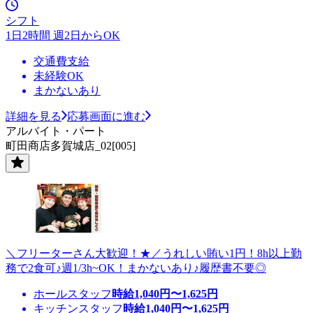
シフト
1日2時間 週2日からOK
交通費支給
未経験OK
まかないあり
詳細を見る
応募画面に進む
アルバイト・パート
町田商店多賀城店_02[005]
＼フリーターさん大歓迎！★／うれしい賄い1円！8h以上勤
務で2食可♪週1/3h~OK！まかないあり♪履歴書不要◎
ホールスタッフ
時給
1,040
円〜
1,625
円
キッチンスタッフ
時給
1,040
円〜
1,625
円