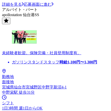
詳細を見る
応募画面に進む
アルバイト・パート
apollostation 仙台港SS
未経験者歓迎。保険完備・社員登用制度有。
ガソリンスタンドスタッフ
時給
1,100
円〜
1,300
円
勤務地
面接地
宮城県仙台市宮城野区中野字新沼4-1
中野栄駅 徒歩31分
シフト
1日3時間 週1日からOK