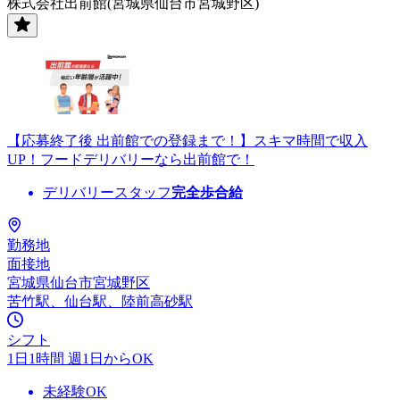
株式会社出前館(宮城県仙台市宮城野区)
【応募終了後 出前館での登録まで！】スキマ時間で収入
UP！フードデリバリーなら出前館で！
デリバリースタッフ
完全歩合給
勤務地
面接地
宮城県仙台市宮城野区
苦竹駅、仙台駅、陸前高砂駅
シフト
1日1時間 週1日からOK
未経験OK