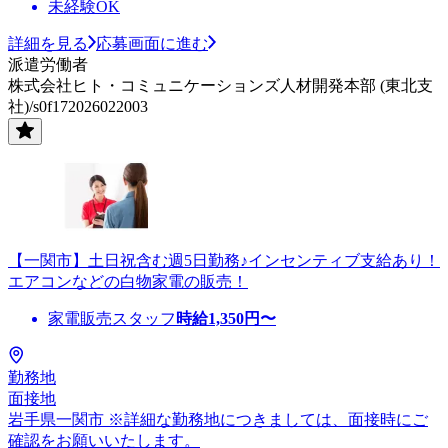
未経験OK
詳細を見る
応募画面に進む
派遣労働者
株式会社ヒト・コミュニケーションズ人材開発本部 (東北支
社)/s0f172026022003
【一関市】土日祝含む週5日勤務♪インセンティブ支給あり！
エアコンなどの白物家電の販売！
家電販売スタッフ
時給
1,350
円〜
勤務地
面接地
岩手県一関市 ※詳細な勤務地につきましては、面接時にご
確認をお願いいたします。