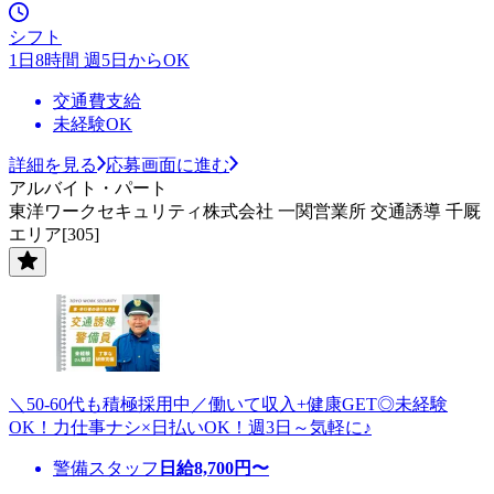
シフト
1日8時間 週5日からOK
交通費支給
未経験OK
詳細を見る
応募画面に進む
アルバイト・パート
東洋ワークセキュリティ株式会社 一関営業所 交通誘導 千厩
エリア[305]
＼50-60代も積極採用中／働いて収入+健康GET◎未経験
OK！力仕事ナシ×日払いOK！週3日～気軽に♪
警備スタッフ
日給
8,700
円〜