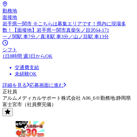
勤務地
面接地
岩手県一関市 ※こちらは募集エリアです！県内に現場多
数！【面接地】岩手県一関市真柴矢ノ目沢64-171
一ノ関駅 車7分／真滝駅 車3分／山ノ目駅 車13分
シフト
1日8時間 週3日からOK
交通費支給
未経験OK
詳細を見る
応募画面に進む
正社員
アルムメディカルサポート株式会社 A06_6※勤務地:静岡県
富士宮市（社員寮完備）