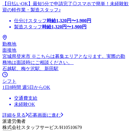
【日払いOK】最短5分で申請完了◎スマホで簡単！未経験歓
迎の軽作業・製造スタッフ♪
仕分けスタッフ
時給
1,320
円〜
1,900
円
製造スタッフ
時給
1,320
円〜
1,900
円
勤務地
面接地
宮城県登米市 ※こちらは募集エリアとなります。実際の勤
務地は面談時にご相談ください。
石越駅、梅ケ沢駅、新田駅
シフト
1日8時間 週5日からOK
交通費支給
未経験OK
詳細を見る
応募画面に進む
派遣労働者
株式会社スタッフサービス/H10510679