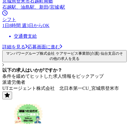
宮城県登米市石越町南郷
石越駅、油島駅、新田(宮城)駅
シフト
1日8時間 週3日からOK
交通費支給
詳細を見る
応募画面に進む
マンパワーグループ株式会社 ケアサービス事業部(介護) 仙台支店のそ
の他の求人を見る
以下の求人はいかがですか？
条件を緩めてヒットした求人情報をピックアップ
派遣労働者
UTエージェント株式会社 北日本第一CU_宮城県登米市