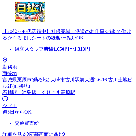
【20代～40代活躍中】社保完備・派遣のお仕事☆週5で働け
る☆くるま用シートの縫製/日払いOK
組立スタッフ
時給
1,050
円〜
1,313
円
勤務地
面接地
宮城県栗原市(勤務地) 大崎市古川駅前大通2-6-16 古川土地ビ
ル2F(面接地)
石越駅、油島駅、くりこま高原駅
シフト
週5日からOK
交通費支給
詳細を見る
応募画面に進む