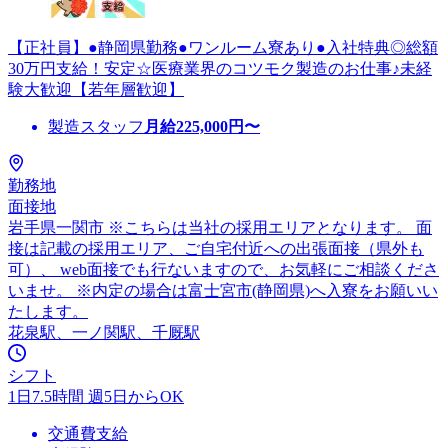
【正社員】●静岡県勤務●ワンルーム寮あり●入社特典◎総額
30万円支給！安定☆医療業界のコツモク製造のお仕事♪未経
験大歓迎【若年層歓迎】
製造スタッフ
月給
225,000
円〜
勤務地
面接地
岩手県一関市 ※こちらは当社の採用エリアとなります。 面
接は記載の採用エリア、ご自宅付近への出張面接（県外も
可）、 web面接でも行ないますので、お気軽にご相談くださ
いませ。 ※内定の場合は富士宮市(静岡県)へ入寮をお願いい
たします。
花泉駅、一ノ関駅、千厩駅
シフト
1日7.5時間 週5日からOK
交通費支給