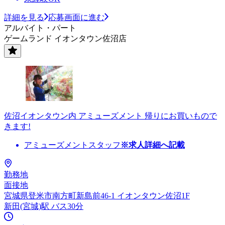
詳細を見る
応募画面に進む
アルバイト・パート
ゲームランド イオンタウン佐沼店
佐沼イオンタウン内 アミューズメント 帰りにお買いもので
きます!
アミューズメントスタッフ
※求人詳細へ記載
勤務地
面接地
宮城県登米市南方町新島前46-1 イオンタウン佐沼1F
新田(宮城)駅 バス30分