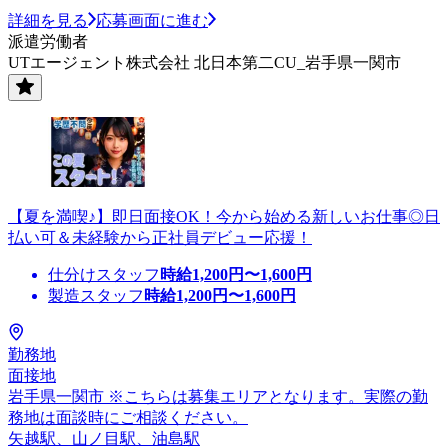
詳細を見る
応募画面に進む
派遣労働者
UTエージェント株式会社 北日本第二CU_岩手県一関市
【夏を満喫♪】即日面接OK！今から始める新しいお仕事◎日
払い可＆未経験から正社員デビュー応援！
仕分けスタッフ
時給
1,200
円〜
1,600
円
製造スタッフ
時給
1,200
円〜
1,600
円
勤務地
面接地
岩手県一関市 ※こちらは募集エリアとなります。実際の勤
務地は面談時にご相談ください。
矢越駅、山ノ目駅、油島駅