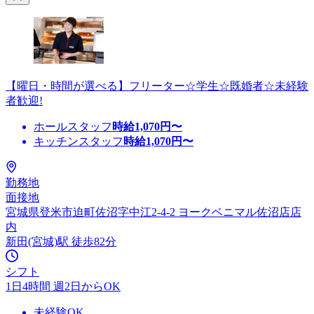
【曜日・時間が選べる】フリーター☆学生☆既婚者☆未経験
者歓迎!
ホールスタッフ
時給
1,070
円〜
キッチンスタッフ
時給
1,070
円〜
勤務地
面接地
宮城県登米市迫町佐沼字中江2-4-2 ヨークベニマル佐沼店店
内
新田(宮城)駅 徒歩82分
シフト
1日4時間 週2日からOK
未経験OK