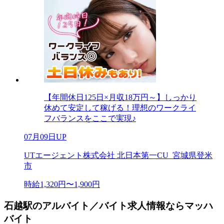
【年間休日125日×月収18万円～】しっかり
休めて安定して稼げる！理想のワークライ
フバランスをここで実現♪
07月09日UP
UTエージェント株式会社 北日本第一CU_宮城県登米
市
時給1,320円〜1,900円
石越駅のアルバイト／バイト求人情報ならマッハ
バイト