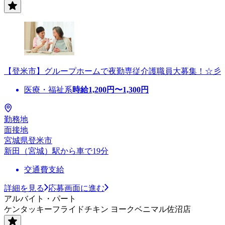
【登米市】グループホームで夜勤専従介護職員大募集！☆彡
医療・福祉系
時給
1,200
円〜
1,300
円
勤務地
面接地
宮城県登米市
新田（宮城）駅から車で19分
交通費支給
詳細を見る
応募画面に進む
アルバイト・パート
ケンタッキーフライドチキン ヨークベニマル佐沼店