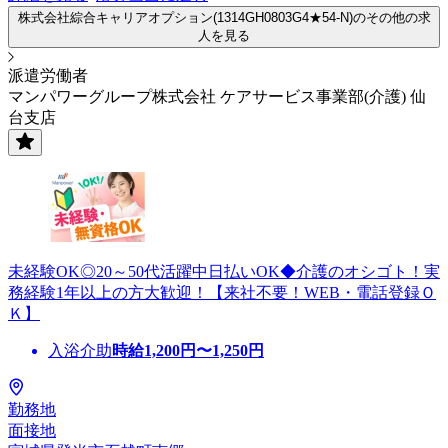
株式会社綜合キャリアオプション(1314GH0803G4★54-N)のその他の求
人を見る
派遣労働者
マンパワーグループ株式会社 ケアサービス事業部(介護) 仙
台支店
未経験OK◎20～50代活躍中日払いOK◆介護のオシゴト！実
務経験1年以上の方大歓迎！【来社不要！WEB・電話登録Ｏ
Ｋ】
入浴介助
時給
1,200
円〜
1,250
円
勤務地
面接地