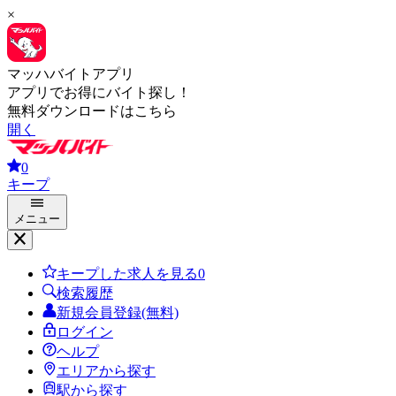
×
マッハバイトアプリ
アプリでお得にバイト探し！
無料ダウンロードはこちら
開く
0
キープ
メニュー
キープした求人を見る
0
検索履歴
新規会員登録(無料)
ログイン
ヘルプ
エリアから探す
駅から探す