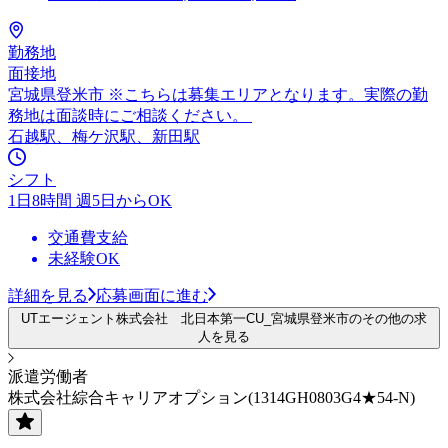
勤務地
面接地
宮城県登米市 ※こちらは募集エリアとなります。実際の勤
務地は面談時にご相談ください。
石越駅、梅ケ沢駅、新田駅
シフト
1日8時間 週5日からOK
交通費支給
未経験OK
詳細を見る
応募画面に進む
UTエージェント株式会社 北日本第一CU_宮城県登米市のその他の求
人を見る
派遣労働者
株式会社綜合キャリアオプション(1314GH0803G4★54-N)