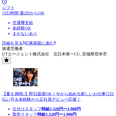
シフト
1日2時間 週2日からOK
交通費支給
未経験OK
まかないあり
詳細を見る
応募画面に進む
派遣労働者
UTエージェント株式会社 北日本第一CU_宮城県登米市
【夏を満喫♪】即日面接OK！今から始める新しいお仕事◎日
払い可＆未経験から正社員デビュー応援！
仕分けスタッフ
時給
1,320
円〜
1,900
円
製造スタッフ
時給
1,320
円〜
1,900
円