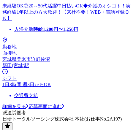
未経験OK◎20～50代活躍中日払いOK◆介護のオシゴト！実
務経験1年以上の方大歓迎！【来社不要！WEB・電話登録Ｏ
Ｋ】
入浴介助
時給
1,200
円〜
1,250
円
勤務地
面接地
宮城県登米市迫町佐沼
新田(宮城)駅
シフト
1日8時間 週3日からOK
交通費支給
詳細を見る
応募画面に進む
派遣労働者
日研トータルソーシング株式会社 本社(お仕事No.2A197)