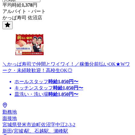
平均時給
1,378
円
アルバイト・パート
かっぱ寿司 佐沼店
＼かっぱ寿司で仲間とワイワイ！／稼働分前払いOK★Wワ
ーク・未経験歓迎！高校生OK◎
ホールスタッフ
時給
1,050
円〜
キッチンスタッフ
時給
1,050
円〜
皿洗い・洗い場
時給
1,050
円〜
勤務地
面接地
宮城県登米市迫町佐沼字中江2-3-2
新田(宮城)駅、石越駅、瀬峰駅