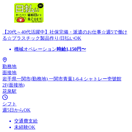
【20代～40代活躍中】社保完備・派遣のお仕事☆週5で働け
る☆プラスチック製品作り/日払いOK
機械オペレーション
時給
1,150
円〜
勤務地
面接地
岩手県一関市(勤務地) 一関市青葉1-6-4 シャトレー壱號館
2F(面接地)
花泉駅
シフト
週5日からOK
交通費支給
未経験OK