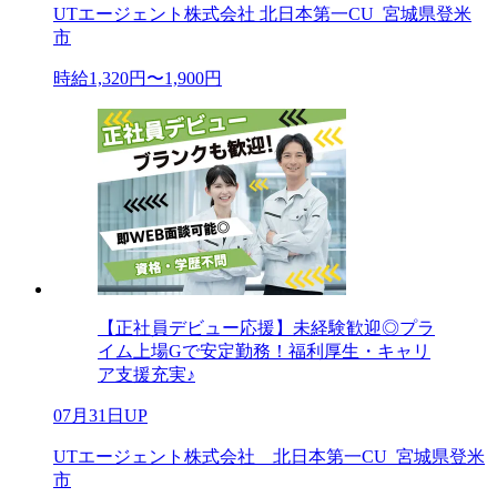
UTエージェント株式会社 北日本第一CU_宮城県登米
市
時給1,320円〜1,900円
【正社員デビュー応援】未経験歓迎◎プラ
イム上場Gで安定勤務！福利厚生・キャリ
ア支援充実♪
07月31日UP
UTエージェント株式会社 北日本第一CU_宮城県登米
市