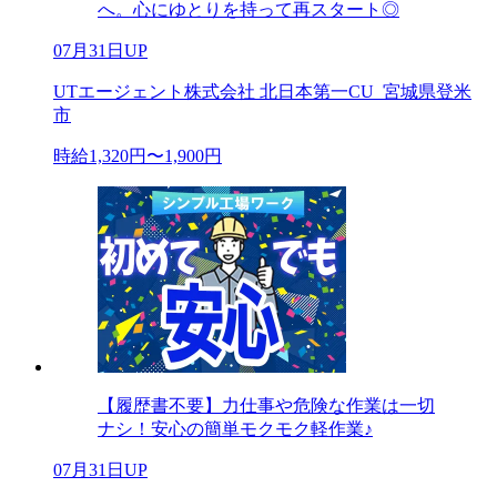
へ。心にゆとりを持って再スタート◎
07月31日UP
UTエージェント株式会社 北日本第一CU_宮城県登米
市
時給1,320円〜1,900円
【履歴書不要】力仕事や危険な作業は一切
ナシ！安心の簡単モクモク軽作業♪
07月31日UP