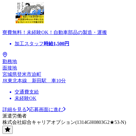
寮費無料！未経験OK！自動車部品の製造・運搬
加工スタッフ
時給
1,500
円
勤務地
面接地
宮城県登米市迫町
JR東北本線 新田駅 車10分
交通費支給
未経験OK
詳細を見る
応募画面に進む
派遣労働者
株式会社綜合キャリアオプション(1314GH0803G2★53-N)