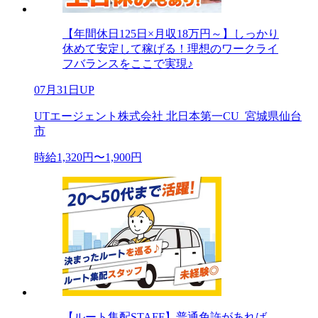
【年間休日125日×月収18万円～】しっかり
休めて安定して稼げる！理想のワークライ
フバランスをここで実現♪
07月31日UP
UTエージェント株式会社 北日本第一CU_宮城県仙台
市
時給1,320円〜1,900円
【ルート集配STAFF】普通免許があれば