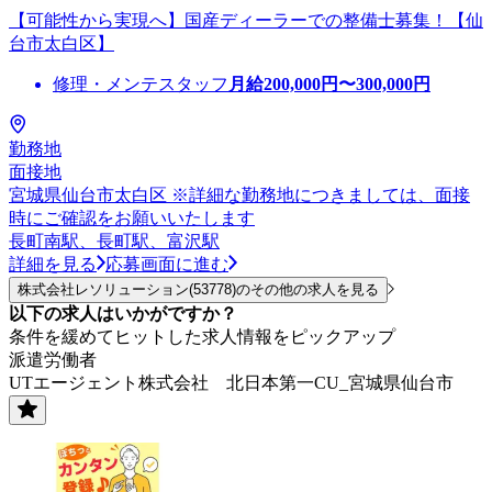
【可能性から実現へ】国産ディーラーでの整備士募集！【仙
台市太白区】
修理・メンテスタッフ
月給
200,000
円〜
300,000
円
勤務地
面接地
宮城県仙台市太白区 ※詳細な勤務地につきましては、面接
時にご確認をお願いいたします
長町南駅、長町駅、富沢駅
詳細を見る
応募画面に進む
株式会社レソリューション(53778)のその他の求人を見る
以下の求人はいかがですか？
条件を緩めてヒットした求人情報をピックアップ
派遣労働者
UTエージェント株式会社 北日本第一CU_宮城県仙台市