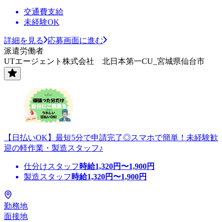
交通費支給
未経験OK
詳細を見る
応募画面に進む
派遣労働者
UTエージェント株式会社 北日本第一CU_宮城県仙台市
【日払いOK】最短5分で申請完了◎スマホで簡単！未経験歓
迎の軽作業・製造スタッフ♪
仕分けスタッフ
時給
1,320
円〜
1,900
円
製造スタッフ
時給
1,320
円〜
1,900
円
勤務地
面接地