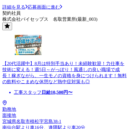
詳細を見る
応募画面に進む
契約社員
株式会社バイセップス 名取営業所(最新_003)
【20代活躍中】8月は特別手当あり！未経験歓迎！力仕事を
技術に変える！週5日～がっぽり！風通しの良い職場で成
長！稼ぎながら、一生モノの資格を身につけられます！無料
の飲料やこまめな休憩など熱中症対策も◎
工事スタッフ
日給
10,500
円〜
勤務地
面接地
宮城県名取市植松字宮島38-1
南仙台駅より車16分、逢隈駅より車20分