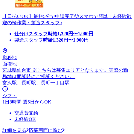
【日払いOK】最短5分で申請完了◎スマホで簡単！未経験歓
迎の軽作業・製造スタッフ♪
仕分けスタッフ
時給
1,320
円〜
1,900
円
製造スタッフ
時給
1,320
円〜
1,900
円
勤務地
面接地
宮城県仙台市 ※こちらは募集エリアとなります。実際の勤
務地は面談時にご相談ください。
富沢駅、長町駅、長町一丁目駅
シフト
1日8時間 週5日からOK
交通費支給
未経験OK
詳細を見る
応募画面に進む