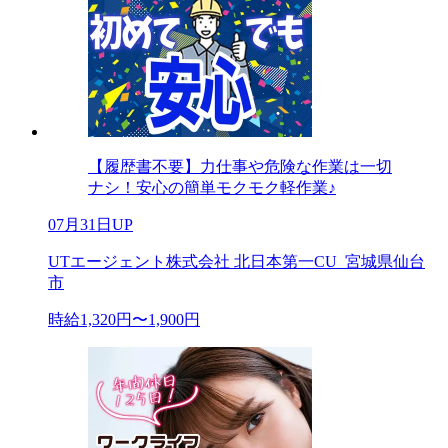
【履歴書不要】力仕事や危険な作業は一切
ナシ！安心の簡単モクモク軽作業♪
07月31日UP
UTエージェント株式会社 北日本第一CU_宮城県仙台
市
時給1,320円〜1,900円