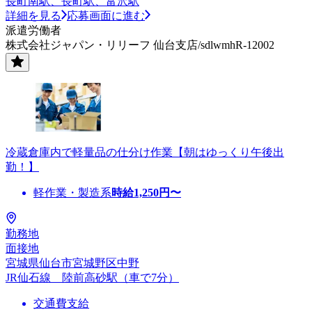
長町南駅、長町駅、富沢駅
詳細を見る
応募画面に進む
派遣労働者
株式会社ジャパン・リリーフ 仙台支店/sdlwmhR-12002
冷蔵倉庫内で軽量品の仕分け作業【朝はゆっくり午後出
勤！】
軽作業・製造系
時給
1,250
円〜
勤務地
面接地
宮城県仙台市宮城野区中野
JR仙石線 陸前高砂駅（車で7分）
交通費支給