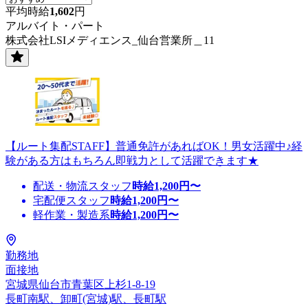
平均時給
1,602
円
アルバイト・パート
株式会社LSIメディエンス_仙台営業所＿11
【ルート集配STAFF】普通免許があればOK！男女活躍中♪経
験がある方はもちろん即戦力として活躍できます★
配送・物流スタッフ
時給
1,200
円〜
宅配便スタッフ
時給
1,200
円〜
軽作業・製造系
時給
1,200
円〜
勤務地
面接地
宮城県仙台市青葉区上杉1-8-19
長町南駅、卸町(宮城)駅、長町駅