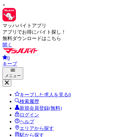
×
マッハバイトアプリ
アプリでお得にバイト探し！
無料ダウンロードはこちら
開く
0
キープ
メニュー
キープした求人を見る
0
検索履歴
新規会員登録(無料)
ログイン
ヘルプ
エリアから探す
駅から探す