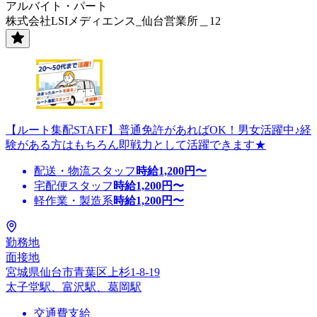
アルバイト・パート
株式会社LSIメディエンス_仙台営業所＿12
【ルート集配STAFF】普通免許があればOK！男女活躍中♪経
験がある方はもちろん即戦力として活躍できます★
配送・物流スタッフ
時給
1,200
円〜
宅配便スタッフ
時給
1,200
円〜
軽作業・製造系
時給
1,200
円〜
勤務地
面接地
宮城県仙台市青葉区上杉1-8-19
太子堂駅、富沢駅、葛岡駅
交通費支給