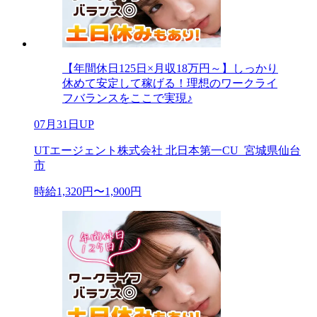
【年間休日125日×月収18万円～】しっかり
休めて安定して稼げる！理想のワークライ
フバランスをここで実現♪
07月31日UP
UTエージェント株式会社 北日本第一CU_宮城県仙台
市
時給1,320円〜1,900円