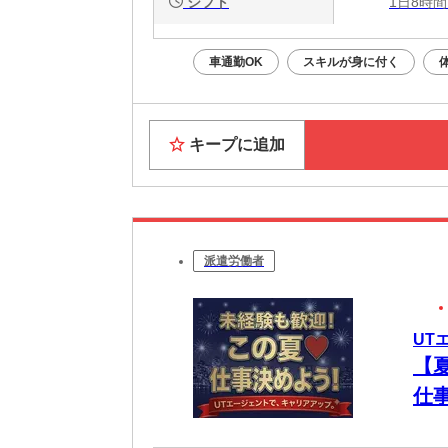
シフト
1日8時間
車通勤OK
スキルが身に付く
キープに追加
派遣労働者
UT
【
仕