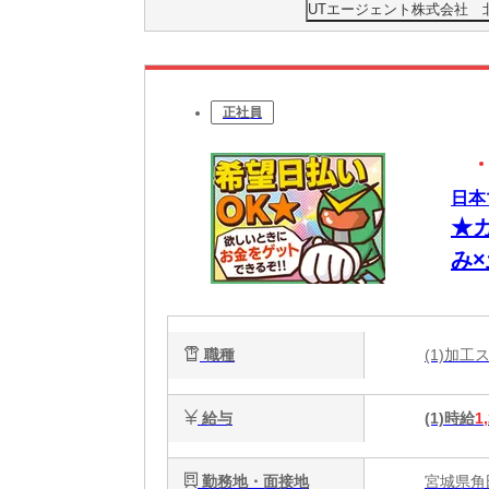
UTエージェント株式会社 
正社員
日本
★
み×
職種
(1)加
給与
(1)時給
1
勤務地・面接地
宮城県角