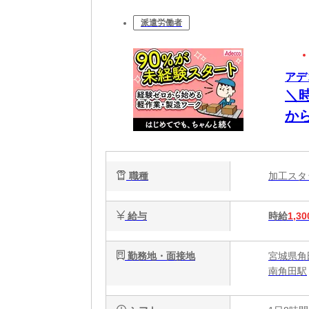
派遣労働者
アデ
＼
か
加
職種
加工ス
給与
時給
1,30
勤務地・面接地
宮城県角
南角田駅