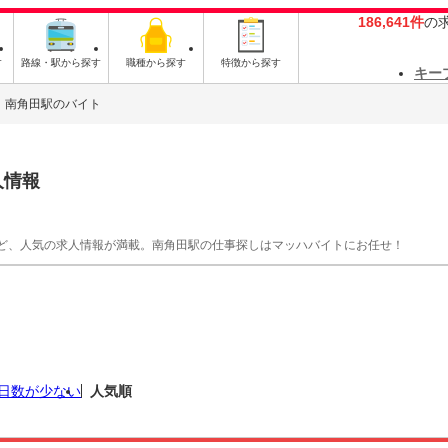
186,641件
の
す
路線・駅から探す
職種から探す
特徴から探す
キー
南角田駅のバイト
人情報
ど、人気の求人情報が満載。南角田駅の仕事探しはマッハバイトにお任せ！
日数が少ない
人気順