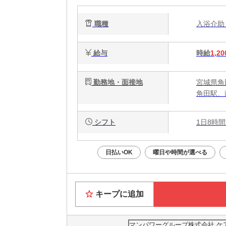
職種
入浴介
給与
時給
1,20
勤務地・面接地
宮城県角
角田駅、
シフト
1日8時間
日払いOK
曜日や時間が選べる
キープに追加
マンパワーグループ株式会社 ケ