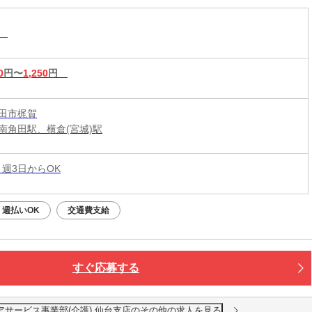
助
0
円〜
1,250
円
田市梶賀
南角田駅、横倉(宮城)駅
 週3日からOK
週払いOK
交通費支給
すぐ応募する
アサービス事業部(介護) 仙台支店のその他の求人を見る