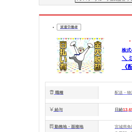
派遣労働者
株式
＼
《
極
職種
配送・
給与
日給
13,6
勤務地・面接地
宮城県角