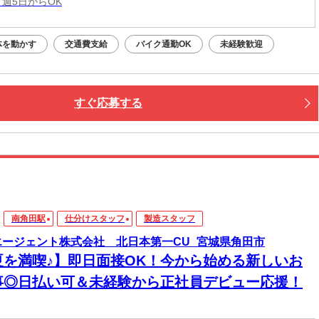
 週5日からOK
体を動かす
交通費支給
バイク通勤OK
未経験歓迎
すぐ応募する
南角田駅
仕分けスタッフ
製造スタッフ
エージェント株式会社 北日本第一CU_宮城県角田市
夏を満喫♪】即日面接OK！今から始める新しいお
事◎日払い可＆未経験から正社員デビュー応援！