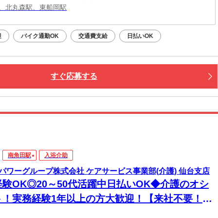
、北丸森駅、東船岡駅
迎
バイク通勤OK
交通費支給
日払いOK
すぐ応募する
南角田駅
入浴介助
パワーグループ株式会社 ケアサービス事業部(介護) 仙台支店
経験OK◎20～50代活躍中日払いOK◆介護のオシ
ト！実務経験1年以上の方大歓迎！【来社不要！
EB・電話登録ＯＫ】