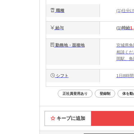
職種
(1)仕
給与
(1)時給
1
勤務地・面接地
宮城県角
相談くだ
岡駅、角
シフト
1日8時間
正社員登用あり
登録制
体を動
キープに追加