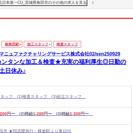
北日本第一CU_宮城県角田市のその他の求人を見る
南角田駅
加工スタッフ
検査スタッフ
マニュファクチャリングサービス株式会社02/sen250929
カンタンな加工＆検査★充実の福利厚生◎日勤の
土日休み♪
工スタッフ (2)検査スタッフ (3)組立スタッフ
,200
円〜
(2)時給
1,200
円〜
(3)時給
1,200
円〜
田市 ★阿武隈急行・横倉駅より車10分