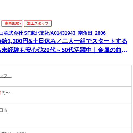
南角田駅
加工スタッフ
コ株式会社 SF東北支社/A01431943_南角田_2606
時給1,300円&土日休み／二人一組でスタートする
ら未経験も安心◎20代～50代活躍中｜金属の曲げ
工
タッフ
0
円〜
田市