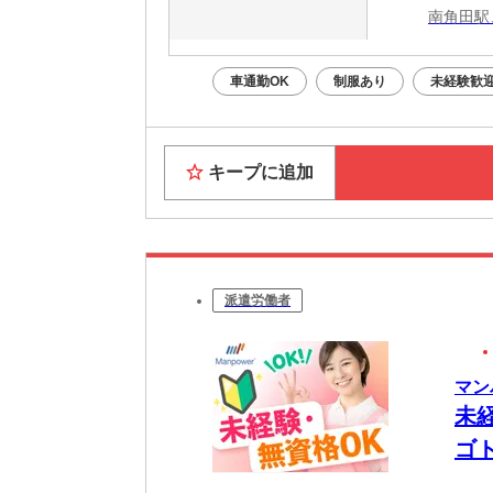
南角田駅
車通勤OK
制服あり
未経験歓
キープに追加
派遣労働者
マン
未
ゴ
W