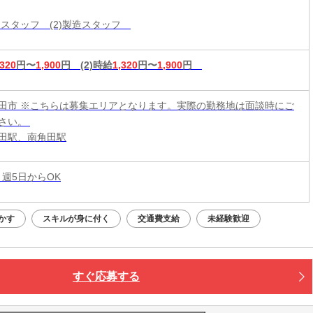
分けスタッフ (2)製造スタッフ
,320
円〜
1,900
円
(2)時給
1,320
円〜
1,900
円
田市 ※こちらは募集エリアとなります。実際の勤務地は面談時にご
さい。
田駅、南角田駅
 週5日からOK
かす
スキルが身に付く
交通費支給
未経験歓迎
すぐ応募する