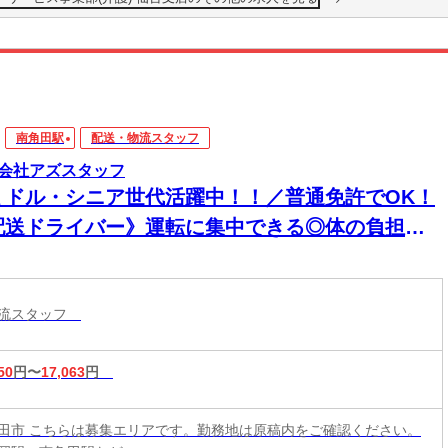
南角田駅
配送・物流スタッフ
会社アズスタッフ
ミドル・シニア世代活躍中！！／普通免許でOK！
配送ドライバー》運転に集中できる◎体の負担は
少！！来社不要・電話登録OK！
物流スタッフ
50
円〜
17,063
円
田市 こちらは募集エリアです。勤務地は原稿内をご確認ください。