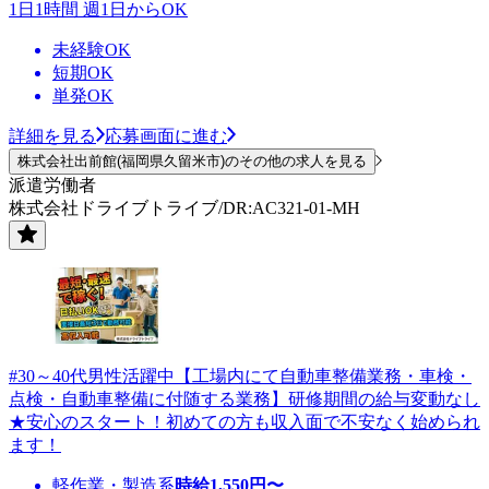
1日1時間 週1日からOK
未経験OK
短期OK
単発OK
詳細を見る
応募画面に進む
株式会社出前館(福岡県久留米市)のその他の求人を見る
派遣労働者
株式会社ドライブトライブ/DR:AC321-01-MH
#30～40代男性活躍中【工場内にて自動車整備業務・車検・
点検・自動車整備に付随する業務】研修期間の給与変動なし
★安心のスタート！初めての方も収入面で不安なく始められ
ます！
軽作業・製造系
時給
1,550
円〜