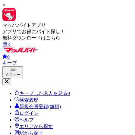
×
マッハバイトアプリ
アプリでお得にバイト探し！
無料ダウンロードはこちら
開く
0
キープ
メニュー
キープした求人を見る
0
検索履歴
新規会員登録(無料)
ログイン
ヘルプ
エリアから探す
駅から探す