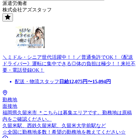
派遣労働者
株式会社アズスタッフ
＼ミドル・シニア世代活躍中！！／普通免許でOK！《配送
ドライバー》運転に集中できる◎体の負担は極少！！来社不
要・電話登録OK！
配送・物流スタッフ
日給
12,075
円〜
15,094
円
勤務地
面接地
福岡県久留米市 ＊こちらは募集エリアです。勤務地は原稿
内をご確認ください。
久留米駅、西鉄久留米駅、久留米大学前駅など
☆全国に勤務地多数！希望の勤務地を教えてください☆