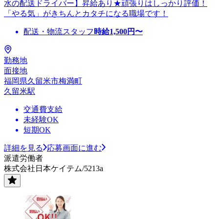
水の配送ドライバー】昇給あり★頑張りはしっかり評価！
「やる気」がきちんとカタチになる職場です！
配送・物流スタッフ
時給
1,500
円〜
勤務地
面接地
福岡県久留米市梅満町
久留米駅
交通費支給
未経験OK
短期OK
詳細を見る
応募画面に進む
派遣労働者
株式会社日本ケイテム/5213a