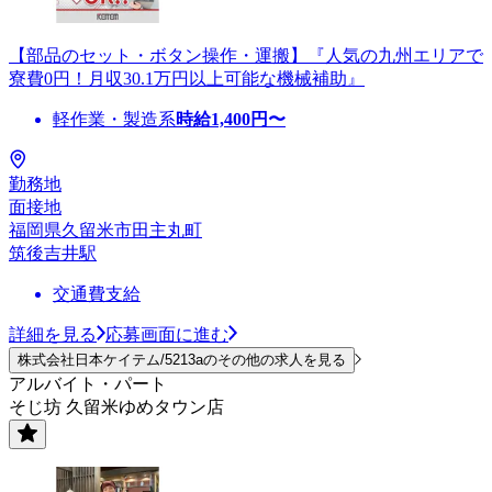
【部品のセット・ボタン操作・運搬】『人気の九州エリアで
寮費0円！月収30.1万円以上可能な機械補助』
軽作業・製造系
時給
1,400
円〜
勤務地
面接地
福岡県久留米市田主丸町
筑後吉井駅
交通費支給
詳細を見る
応募画面に進む
株式会社日本ケイテム/5213aのその他の求人を見る
アルバイト・パート
そじ坊 久留米ゆめタウン店