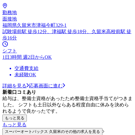
勤務地
面接地
福岡県久留米市津福今町329-1
試験場前駅 徒歩12分、津福駅 徒歩18分、久留米高校前駅 徒
歩16分
シフト
1日3時間 週2日からOK
交通費支給
未経験OK
詳細を見る
応募画面に進む
新着口コミあり
給与は、整備士資格があったため整備士資格手当てがつきま
した。 シフトも土日以外ならある程度自由に休みを決めら
れるようで良かったです。
もっと見る
もっと見る
スーパーオートバックス 久留米のその他の求人を見る