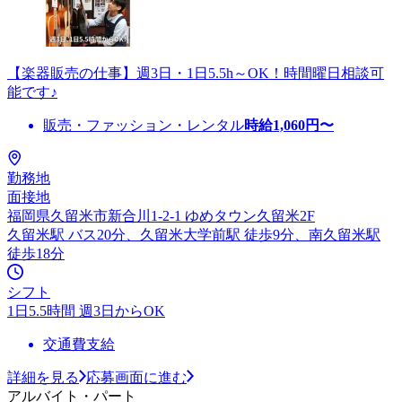
【楽器販売の仕事】週3日・1日5.5h～OK！時間曜日相談可
能です♪
販売・ファッション・レンタル
時給
1,060
円〜
勤務地
面接地
福岡県久留米市新合川1-2-1 ゆめタウン久留米2F
久留米駅 バス20分、久留米大学前駅 徒歩9分、南久留米駅
徒歩18分
シフト
1日5.5時間 週3日からOK
交通費支給
詳細を見る
応募画面に進む
アルバイト・パート