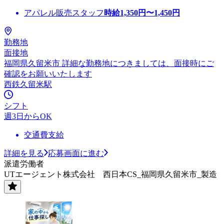
アパレル販売スタッフ
時給
1,350
円〜
1,450
円
勤務地
面接地
福岡県久留米市 詳細な勤務地につきましては、面接時にご
確認をお願いいたします
西鉄久留米駅
シフト
週3日からOK
交通費支給
詳細を見る
応募画面に進む
派遣労働者
UTエージェント株式会社 西日本CS_福岡県久留米市_製造