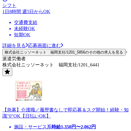
シフト
1日8時間 週5日からOK
交通費支給
未経験OK
短期OK
詳細を見る
応募画面に進む
株式会社ニッソーネット 福岡支社/1201_5856のその他の求人を見る
派遣労働者
株式会社ニッソーネット 福岡支社/1201_6441
【急募】介護職／履歴書なしで即応募＆スグ開始！経験・知
識"0"OK【日払いOK】
施設・サービス系
時給
1,350
円〜
2,062
円