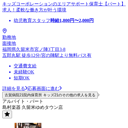
キッズコーポレーションのエリアサポート保育士【パート】
求人！柔軟な働き方が叶う環境
幼児教育スタッフ
時給
1,800
円〜
2,000
円
勤務地
面接地
福岡県久留米市宮ノ陣3丁目3-8
五郎丸駅 徒歩12分/宮の陣駅より無料バス有
交通費支給
未経験OK
短期OK
詳細を見る
応募画面に進む
古賀病院21院内保育所 キッズ21のその他の求人を見る
アルバイト・パート
島村楽器 久留米ゆめタウン店