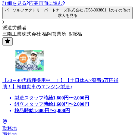
詳細を見る
応募画面に進む
パーソルファクトリーパートナーズ株式会社 /D58-003861_1のその他の
求人を見る
派遣労働者
三陽工業株式会社 福岡営業所_6/派福
【20～40代積極採用中！！】【土日休み×寮費6万円補
助！】軽自動車のエンジン製造♪
製造スタッフ
時給
1,600
円〜
2,000
円
組立スタッフ
時給
1,600
円〜
2,000
円
検品
時給
1,600
円〜
2,000
円
勤務地
面接地