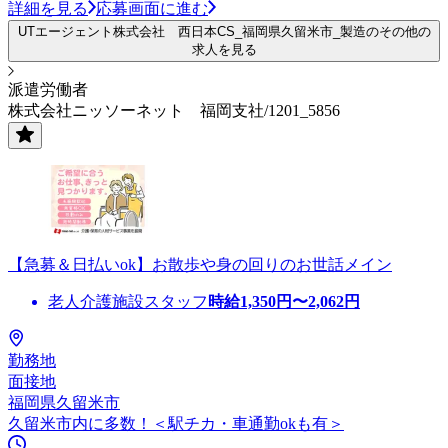
詳細を見る
応募画面に進む
UTエージェント株式会社 西日本CS_福岡県久留米市_製造のその他の
求人を見る
派遣労働者
株式会社ニッソーネット 福岡支社/1201_5856
【急募＆日払いok】お散歩や身の回りのお世話メイン
老人介護施設スタッフ
時給
1,350
円〜
2,062
円
勤務地
面接地
福岡県久留米市
久留米市内に多数！＜駅チカ・車通勤okも有＞