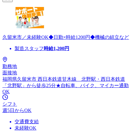
久留米市／未経験OK◆日勤×時給1200円◆機械の組立など
製造スタッフ
時給
1,200
円
勤務地
面接地
福岡県久留米市 西日本鉄道甘木線 北野駅・西日本鉄道
「北野駅」から徒歩25分★自転車、バイク、マイカー通勤
OK
シフト
週5日からOK
交通費支給
未経験OK