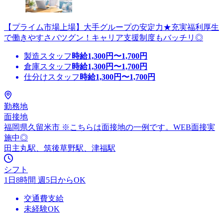
【プライム市場上場】大手グループの安定力★充実福利厚生
で働きやすさバツグン！キャリア支援制度もバッチリ◎
製造スタッフ
時給
1,300
円〜
1,700
円
倉庫スタッフ
時給
1,300
円〜
1,700
円
仕分けスタッフ
時給
1,300
円〜
1,700
円
勤務地
面接地
福岡県久留米市 ※こちらは面接地の一例です。WEB面接実
施中◎
田主丸駅、筑後草野駅、津福駅
シフト
1日8時間 週5日からOK
交通費支給
未経験OK