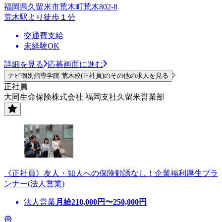
福岡県久留米市荒木町荒木802-8
荒木駅より徒歩１分
交通費支給
未経験OK
詳細を見る
応募画面に進む
ナビ個別指導学院 荒木校(正社員)のその他の求人を見る
正社員
大同生命保険株式会社 福岡支社久留米営業部
《正社員》友人・知人への保険勧誘なし！企業福利厚生プラ
ンナー(法人営業)
法人営業
月給
210,000
円〜
250,000
円