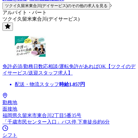
ツクイ久留米東合川(デイサービス)のその他の求人を見る
アルバイト・パート
ツクイ久留米東合川(デイサービス)
免許必須/勤務日数応相談/運転免許があればOK【ツクイのデ
イサービス/送迎スタッフ求人】
配送・物流スタッフ
時給
1,057
円
勤務地
面接地
福岡県久留米市東合川2丁目5番35号
「千歳市民センター入口」バス停 下車徒歩約6分
シフト