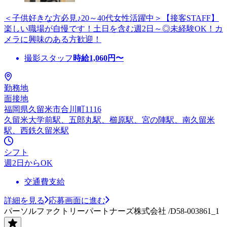
＜子供好きな方必見♪20～40代女性活躍中＞【接客STAFF】
楽しい職場が自慢です！土日を含む週2日～◎未経験OK！カ
メラに興味のある方歓迎！
撮影スタッフ
時給
1,060
円〜
勤務地
面接地
福岡県久留米市合川町1116
久留米大学前駅、五郎丸駅、櫛原駅、宮の陣駅、南久留米
駅、西鉄久留米駅
シフト
週2日からOK
交通費支給
詳細を見る
応募画面に進む
パーソルファクトリーパートナーズ株式会社 /D58-003861_1