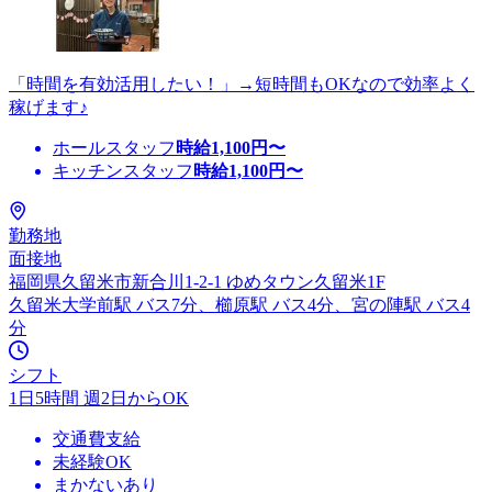
「時間を有効活用したい！」→短時間もOKなので効率よく
稼げます♪
ホールスタッフ
時給
1,100
円〜
キッチンスタッフ
時給
1,100
円〜
勤務地
面接地
福岡県久留米市新合川1-2-1 ゆめタウン久留米1F
久留米大学前駅 バス7分、櫛原駅 バス4分、宮の陣駅 バス4
分
シフト
1日5時間 週2日からOK
交通費支給
未経験OK
まかないあり