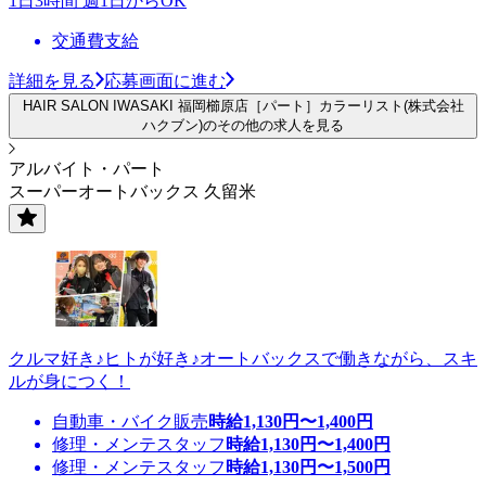
1日3時間 週1日からOK
交通費支給
詳細を見る
応募画面に進む
HAIR SALON IWASAKI 福岡櫛原店［パート］カラーリスト(株式会社
ハクブン)のその他の求人を見る
アルバイト・パート
スーパーオートバックス 久留米
クルマ好き♪ヒトが好き♪オートバックスで働きながら、スキ
ルが身につく！
自動車・バイク販売
時給
1,130
円〜
1,400
円
修理・メンテスタッフ
時給
1,130
円〜
1,400
円
修理・メンテスタッフ
時給
1,130
円〜
1,500
円