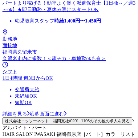
パートより稼げる！効率よく働く派遣保育士【1日4h～／週3
～ok】★即日勤務・夏休み明けスタートOK
幼児教育スタッフ
時給
1,400
円〜
1,450
円
勤務地
面接地
福岡県久留米市
久留米市内に多数！＜駅チカ・車通勤okも有＞
シフト
1日4時間 週3日からOK
交通費支給
未経験OK
短期OK
詳細を見る
応募画面に進む
株式会社ニッソーネット 福岡支社/0201_1106のその他の求人を見る
アルバイト・パート
HAIR SALON IWASAKI 福岡櫛原店［パート］カラーリスト