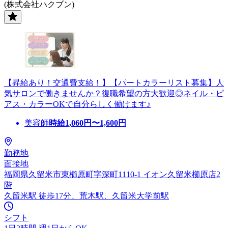
(株式会社ハクブン)
【昇給あり！交通費支給！】【パートカラーリスト募集】人
気サロンで働きませんか？復職希望の方大歓迎◎ネイル・ピ
アス・カラーOKで自分らしく働けます♪
美容師
時給
1,060
円〜
1,600
円
勤務地
面接地
福岡県久留米市東櫛原町字深町1110-1 イオン久留米櫛原店2
階
久留米駅 徒歩17分、荒木駅、久留米大学前駅
シフト