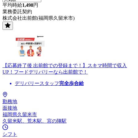
平均時給
1,498
円
業務委託契約
株式会社出前館(福岡県久留米市)
【応募終了後 出前館での登録まで！】スキマ時間で収入
UP！フードデリバリーなら出前館で！
デリバリースタッフ
完全歩合給
勤務地
面接地
福岡県久留米市
久留米駅、荒木駅、宮の陣駅
シフト