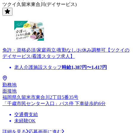
ツクイ久留米東合川(デイサービス)
免許・資格必須/家庭両立/夜勤なし/お休み調整可【ツクイの
デイサービス/看護スタッフ求人】
老人介護施設スタッフ
時給
1,387
円〜
1,417
円
勤務地
面接地
福岡県久留米市東合川2丁目5番35号
「千歳市民センター入口」バス停 下車徒歩約6分
交通費支給
未経験OK
詳細を見る
応募画面に進む