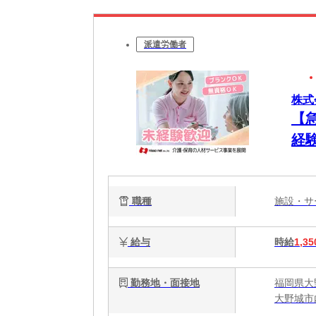
派遣労働者
株式
【
経験
職種
施設・
給与
時給
1,35
勤務地・面接地
福岡県大
大野城市