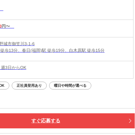
務
0
円〜
城市御笠川3-1-6
徒歩13分、春日(福岡)駅 徒歩19分、白木原駅 徒歩15分
 週3日からOK
OK
正社員登用あり
曜日や時間が選べる
すぐ応募する