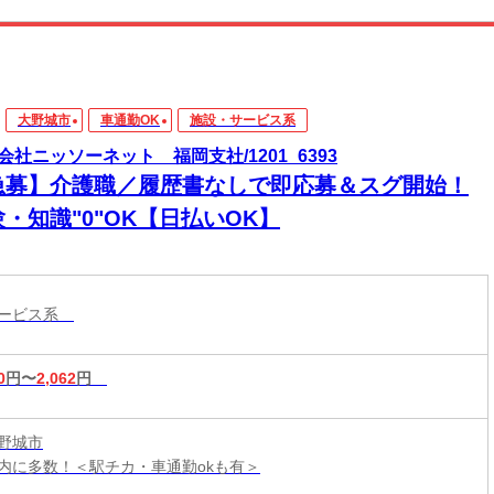
大野城市
車通勤OK
施設・サービス系
会社ニッソーネット 福岡支社/1201_6393
急募】介護職／履歴書なしで即応募＆スグ開始！
・知識"0"OK【日払いOK】
サービス系
0
円〜
2,062
円
野城市
内に多数！＜駅チカ・車通勤okも有＞