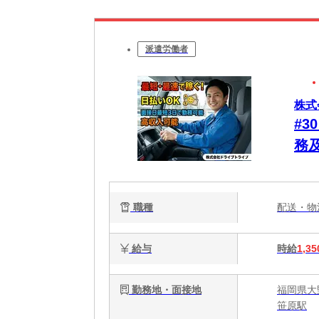
派遣労働者
株式
#
務
心
職種
配送・
給与
時給
1,35
勤務地・面接地
福岡県大
笹原駅