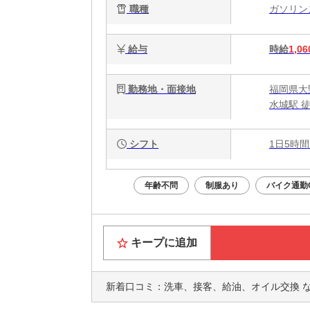
職種
ガソリ
給与
時給
1,06
勤務地・面接地
福岡県大
水城駅 
シフト
1日5時間
年齢不問
制服あり
バイク通勤
キープに追加
新着口コミ：
洗車、接客、給油、オイル交換 など。地域