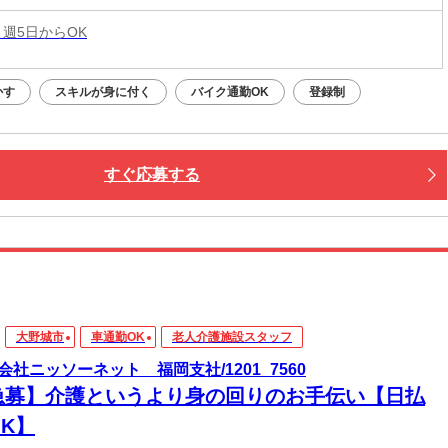
 週5日からOK
かす
スキルが身に付く
バイク通勤OK
登録制
すぐ応募する
大野城市
車通勤OK
老人介護施設スタッフ
会社ニッソーネット 福岡支社/1201_7560
急募】介護というより身の回りのお手伝い【日払
K】