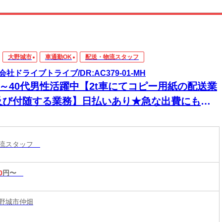
大野城市
車通勤OK
配送・物流スタッフ
会社ドライブトライブ/DR:AC379-01-MH
30～40代男性活躍中【2t車にてコピー用紙の配送業
及び付随する業務】日払いあり★急な出費にも安
◎頑張った分、すぐに手元に！
物流スタッフ
0
円〜
野城市仲畑