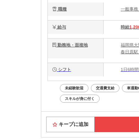
職種
一般事
給与
時給
1,20
勤務地・面接地
福岡県大野
春日原駅 
シフト
1日6時間
未経験歓迎
交通費支給
車通勤
スキルが身に付く
キープに追加