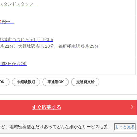
ンスタンドスタッフ
0
円〜
野城市つつじヶ丘1丁目23-5
徒歩21分、大野城駅 徒歩28分、都府楼南駅 徒歩29分
 週3日からOK
OK
未経験歓迎
車通勤OK
交通費支給
すぐ応募する
密着型なだけあってどんな細かなサービスも妥協せずに行うという形でした。
もっと見る