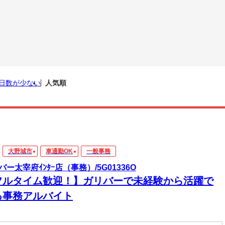
日数が少ない
人気順
大野城市
車通勤OK
一般事務
バー太宰府ｲﾝﾀｰ店（事務）/5G01336O
フルタイム歓迎！】ガリバーで未経験から活躍で
る事務アルバイト