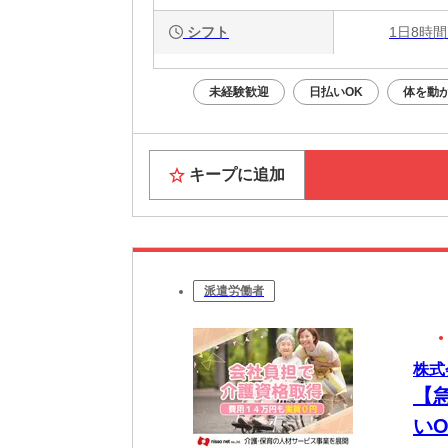
シフト
1日8時間
未経験歓迎
日払いOK
体を動
キープに追加
派遣労働者
株式
【
いO