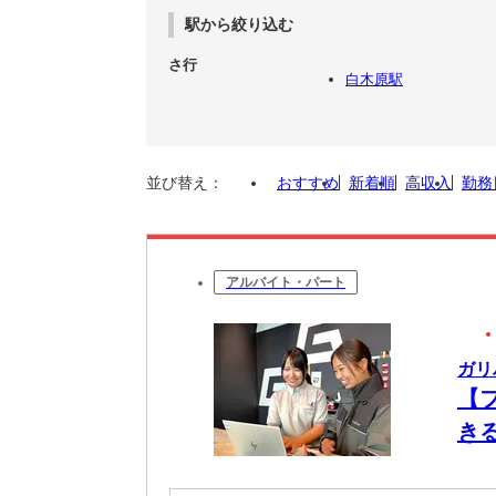
駅から絞り込む
さ行
白木原駅
並び替え：
おすすめ
新着順
高収入
勤務
アルバイト・パート
ガリ
【
き