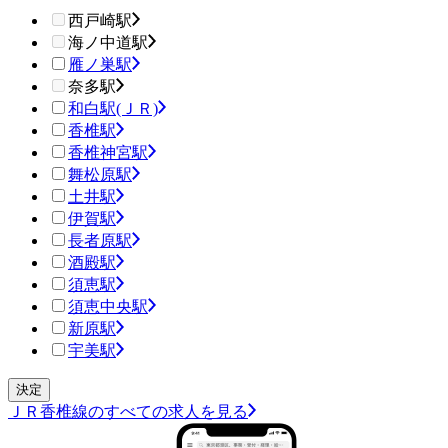
西戸崎駅
海ノ中道駅
雁ノ巣駅
奈多駅
和白駅(ＪＲ)
香椎駅
香椎神宮駅
舞松原駅
土井駅
伊賀駅
長者原駅
酒殿駅
須恵駅
須恵中央駅
新原駅
宇美駅
ＪＲ香椎線のすべての求人を見る