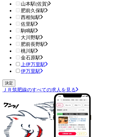
山本駅(佐賀)
肥前久保駅
西相知駅
佐里駅
駒鳴駅
大川野駅
肥前長野駅
桃川駅
金石原駅
上伊万里駅
伊万里駅
ＪＲ筑肥線のすべての求人を見る