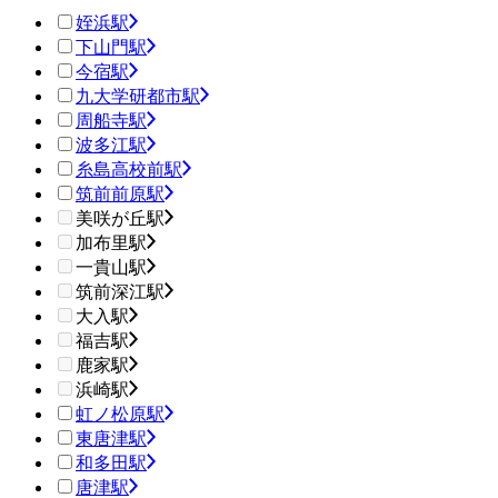
姪浜駅
下山門駅
今宿駅
九大学研都市駅
周船寺駅
波多江駅
糸島高校前駅
筑前前原駅
美咲が丘駅
加布里駅
一貴山駅
筑前深江駅
大入駅
福吉駅
鹿家駅
浜崎駅
虹ノ松原駅
東唐津駅
和多田駅
唐津駅