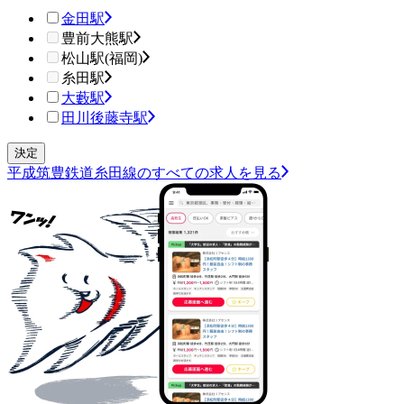
金田駅
豊前大熊駅
松山駅(福岡)
糸田駅
大藪駅
田川後藤寺駅
平成筑豊鉄道糸田線のすべての求人を見る