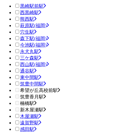
黒崎駅前駅
西黒崎駅
熊西駅
萩原駅(福岡)
穴生駅
森下駅(福岡)
今池駅(福岡)
永犬丸駅
三ケ森駅
西山駅(福岡)
通谷駅
東中間駅
筑豊中間駅
希望が丘高校前駅
筑豊香月駅
楠橋駅
新木屋瀬駅
木屋瀬駅
遠賀野駅
感田駅