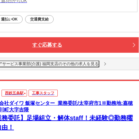
 週3日からOK
週払いOK
交通費支給
すぐ応募する
アサービス事業部(介護) 福岡支店のその他の求人を見る
西鉄五条駅
工事スタッフ
会社ダイワ 飯塚センター_業務委託/太宰府市1※勤務地:嘉穂
川町大字吉隈
業務委託】足場組立・解体staff！未経験◎勤務曜
自由！