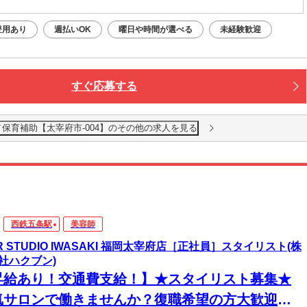
登用あり
週払いOK
曜日や時間が選べる
未経験歓迎
すぐ応募する
／保育補助【太宰府市-004】のその他の求人を見る
西鉄五条駅
美容師
IR STUDIO IWASAKI 福岡太宰府店［正社員］スタイリスト(株
社ハクブン)
昇給あり！交通費支給！】★スタイリスト募集★
気サロンで働きませんか？復職希望の方大歓迎◎