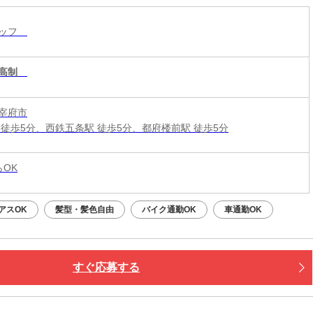
タッフ
高制
宰府市
 徒歩5分、西鉄五条駅 徒歩5分、都府楼前駅 徒歩5分
らOK
アスOK
髪型・髪色自由
バイク通勤OK
車通勤OK
すぐ応募する