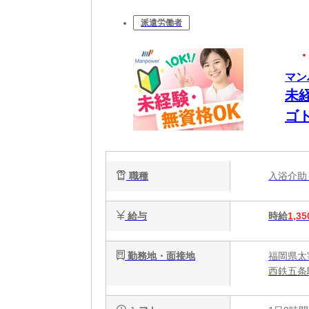
派遣労働者
マン
未
ゴ
W
職種
入浴介
給与
時給
1,35
勤務地・面接地
福岡県太
西鉄五条