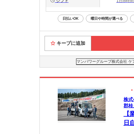
シフト
1日8時間
日払いOK
曜日や時間が選べる
キープに追加
マンパワーグループ株式会社 ケ
株式
郡桂
【
日