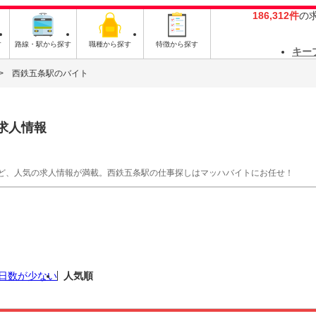
186,312件
の
す
路線・駅から探す
職種から探す
特徴から探す
キー
西鉄五条駅のバイト
求人情報
ど、人気の求人情報が満載。西鉄五条駅の仕事探しはマッハバイトにお任せ！
日数が少ない
人気順