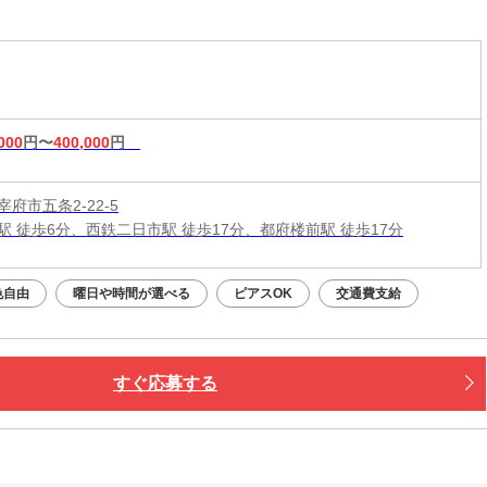
イル・ピアス・カラーOKで自分らしく働けます♪
000
円〜
400,000
円
府市五条2-22-5
駅 徒歩6分、西鉄二日市駅 徒歩17分、都府楼前駅 徒歩17分
色自由
曜日や時間が選べる
ピアスOK
交通費支給
すぐ応募する