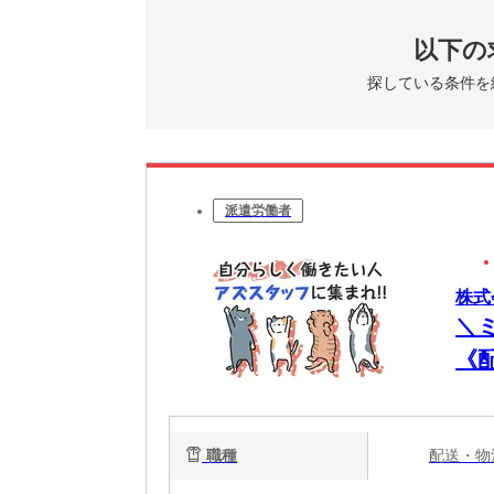
以下の
探している条件を
派遣労働者
株式
＼
《
極
職種
配送・