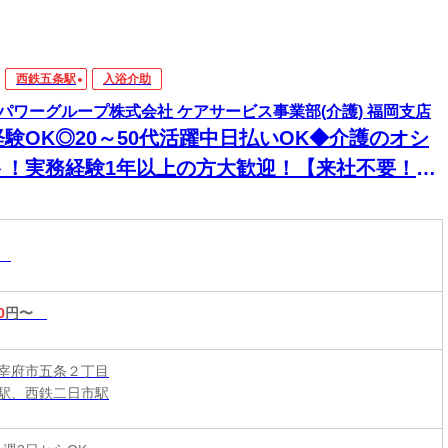
西鉄五条駅
入浴介助
パワーグループ株式会社 ケアサービス事業部(介護) 福岡支店
経験OK◎20～50代活躍中日払いOK◆介護のオシ
ト！実務経験1年以上の方大歓迎！【来社不要！
EB・電話登録ＯＫ】
助
0
円〜
宰府市五条２丁目
駅、西鉄二日市駅