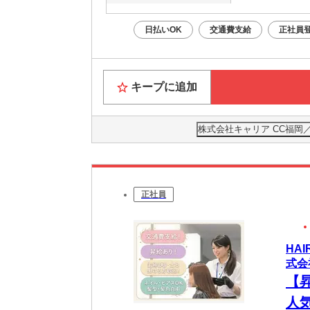
日払いOK
交通費支給
正社員
キープに追加
株式会社キャリア CC福岡
正社員
HA
式会
【
人