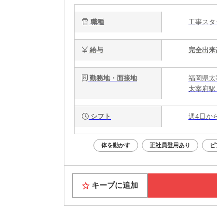
職種
工事ス
給与
完全出来
勤務地・面接地
福岡県太
太宰府駅
シフト
週4日か
体を動かす
正社員登用あり
ピ
キープに追加