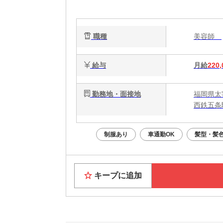
ネ
職種
美容師
給与
月給
220,
勤務地・面接地
福岡県太宰
西鉄五条
制服あり
車通勤OK
髪型・髪
キープに追加