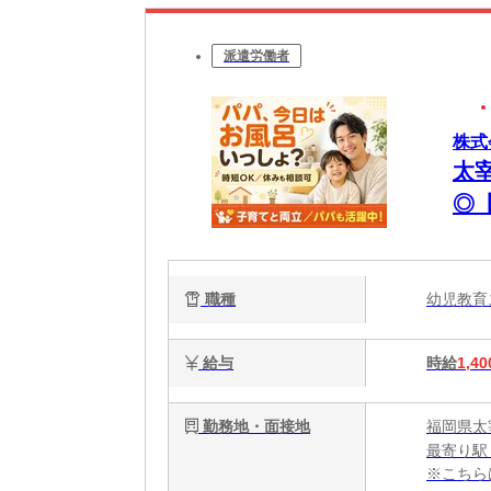
派遣労働者
株式
太
◎
職種
幼児教
給与
時給
1,40
勤務地・面接地
福岡県太
最寄り駅
※こちら