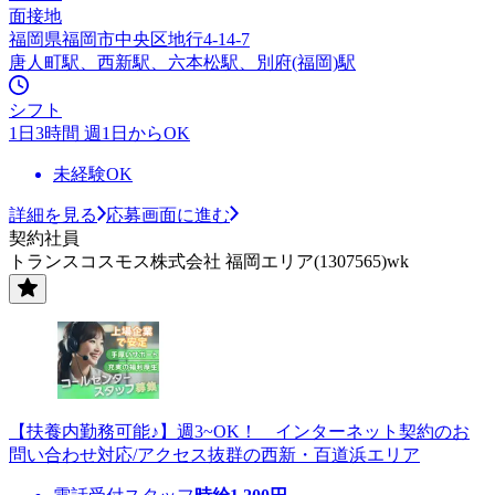
面接地
福岡県福岡市中央区地行4-14-7
唐人町駅、西新駅、六本松駅、別府(福岡)駅
シフト
1日3時間 週1日からOK
未経験OK
詳細を見る
応募画面に進む
契約社員
トランスコスモス株式会社 福岡エリア(1307565)wk
【扶養内勤務可能♪】週3~OK！ インターネット契約のお
問い合わせ対応/アクセス抜群の西新・百道浜エリア