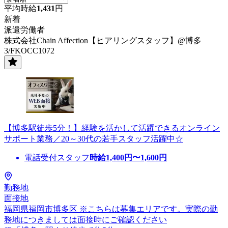
平均時給
1,431
円
新着
派遣労働者
株式会社Chain Affection【ヒアリングスタッフ】@博多
3/FKOCC1072
【博多駅徒歩5分！】経験を活かして活躍できるオンライン
サポート業務／20～30代の若手スタッフ活躍中☆
電話受付スタッフ
時給
1,400
円〜
1,600
円
勤務地
面接地
福岡県福岡市博多区 ※こちらは募集エリアです。実際の勤
務地につきましては面接時にご確認ください