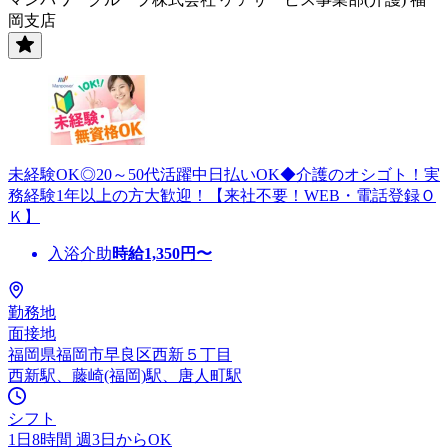
岡支店
未経験OK◎20～50代活躍中日払いOK◆介護のオシゴト！実
務経験1年以上の方大歓迎！【来社不要！WEB・電話登録Ｏ
Ｋ】
入浴介助
時給
1,350
円〜
勤務地
面接地
福岡県福岡市早良区西新５丁目
西新駅、藤崎(福岡)駅、唐人町駅
シフト
1日8時間 週3日からOK