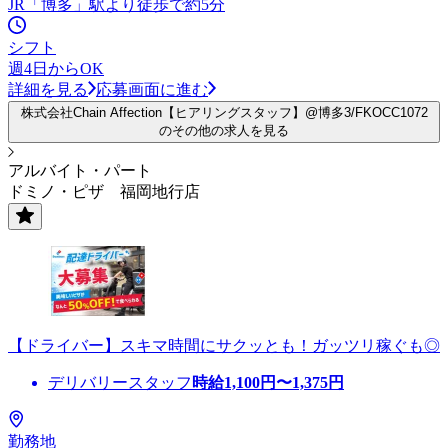
JR「博多」駅より徒歩で約5分
シフト
週4日からOK
詳細を見る
応募画面に進む
株式会社Chain Affection【ヒアリングスタッフ】@博多3/FKOCC1072
のその他の求人を見る
アルバイト・パート
ドミノ・ピザ 福岡地行店
【ドライバー】スキマ時間にサクッとも！ガッツリ稼ぐも◎
デリバリースタッフ
時給
1,100
円〜
1,375
円
勤務地