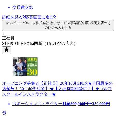
交通費支給
詳細を見る
応募画面に進む
マンパワーグループ株式会社 ケアサービス事業部(介護) 福岡支店のそ
の他の求人を見る
正社員
STEPGOLF EXtra西新（TSUTAYA店内）
オープニング募集☆【正社員】26年10月OPEN★全国最多の
店舗数！ 30～40代活躍中 ★【入社時期相談可！】★ゴルフ
スクールインストラクター★
スポーツインストラクター
月給
300,000
円〜
350,000
円