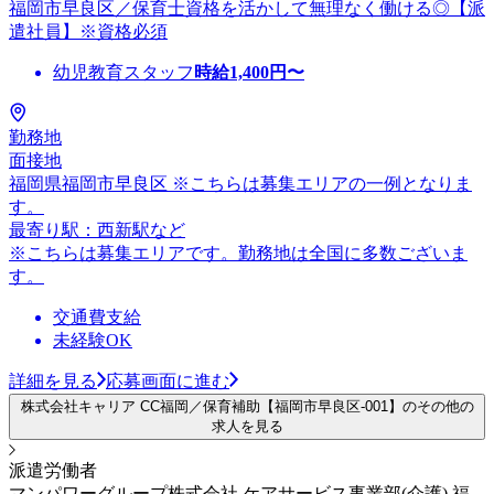
福岡市早良区／保育士資格を活かして無理なく働ける◎【派
遣社員】※資格必須
幼児教育スタッフ
時給
1,400
円〜
勤務地
面接地
福岡県福岡市早良区 ※こちらは募集エリアの一例となりま
す。
最寄り駅：西新駅など
※こちらは募集エリアです。勤務地は全国に多数ございま
す。
交通費支給
未経験OK
詳細を見る
応募画面に進む
株式会社キャリア CC福岡／保育補助【福岡市早良区-001】のその他の
求人を見る
派遣労働者
マンパワーグループ株式会社 ケアサービス事業部(介護) 福