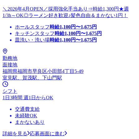
＼2026年4月OPEN／採用強化手当あり⇒時給1,300円★週
1/3h～OK◎ラーメン好き歓迎♪髪色自由＆まかない1円！
ホールスタッフ
時給
1,100
円〜
1,675
円
キッチンスタッフ
時給
1,100
円〜
1,675
円
皿洗い・洗い場
時給
1,100
円〜
1,675
円
勤務地
面接地
福岡県福岡市早良区小田部4丁目5-49
室見駅、賀茂駅、下山門駅
シフト
1日3時間 週1日からOK
交通費支給
未経験OK
まかないあり
詳細を見る
応募画面に進む