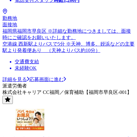
電話受付スタッフ
時給
1,200
円
勤務地
面接地
福岡県福岡市早良区 ※詳細な勤務地につきましては、面接
時にご確認をお願いいたします。
空港線 西新駅よりバスで5分 ※天神、博多、姪浜などの主要
駅より発着便あり （天神よりバス約10分）
交通費支給
未経験OK
詳細を見る
応募画面に進む
派遣労働者
株式会社キャリア CC福岡／保育補助【福岡市早良区-001】