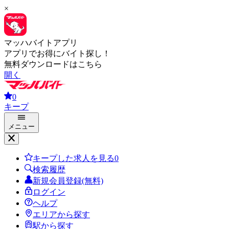
×
マッハバイトアプリ
アプリでお得にバイト探し！
無料ダウンロードはこちら
開く
0
キープ
メニュー
キープした求人を見る
0
検索履歴
新規会員登録(無料)
ログイン
ヘルプ
エリアから探す
駅から探す