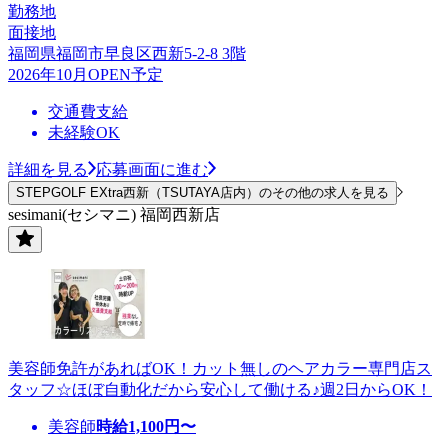
勤務地
面接地
福岡県福岡市早良区西新5-2-8 3階
2026年10月OPEN予定
交通費支給
未経験OK
詳細を見る
応募画面に進む
STEPGOLF EXtra西新（TSUTAYA店内）のその他の求人を見る
sesimani(セシマニ) 福岡西新店
美容師免許があればOK！カット無しのヘアカラー専門店ス
タッフ☆ほぼ自動化だから安心して働ける♪週2日からOK！
美容師
時給
1,100
円〜